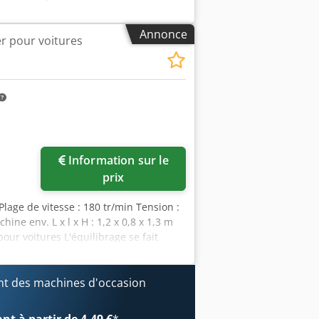
H80 mm – Poids : 0,7 kg/pièce.
Annonce
er pour voitures
Information sur le
prix
 Plage de vitesse : 180 tr/min Tension :
ne env. L x l x H : 1,2 x 0,8 x 1,3 m
ur voitures L'équilibrage se fait
e choisi parmi 11 méthodes
indication numérique du poids.
res Ø 36mm Vitesse de mesure 120
t des machines d'occasion
63mm ; Ø 61 - 79mm ; Ø 77 - 114mm ; Ø
. Ø de la jante max. 10" - 24 Ø de roue