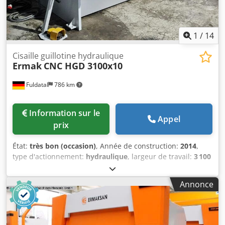
1
/
14
Cisaille guillotine hydraulique
Ermak
CNC HGD 3100x10
Fuldatal
786 km
Information sur le
Appel
prix
État:
très bon (occasion)
, Année de construction:
2014
,
type d'actionnement:
hydraulique
, largeur de travail:
3 100
mm
, fréquence des courses (min.):
13 tr/min
, épaisseur
de tôle (max.):
10 mm
, hauteur de la table:
800 mm
, butée
Annonce
arrière:
1 000 mm
, puissance:
22 kW (29,91 ch)
,
Équipement:
Marquage CE, arrêt d'urgence, barrière
immatérielle de sécurité, commande à pied, protection
des doigts
, Nous vous proposons une cisaille guillotine