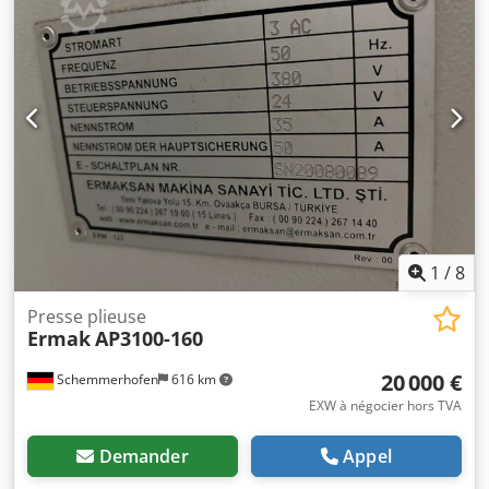
1
/
8
Presse plieuse
Ermak
AP3100-160
20 000 €
Schemmerhofen
616 km
EXW à négocier hors TVA
Demander
Appel