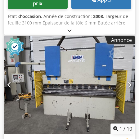
Puissance de pliage : 40 tonnes Configuration des axes : 6
prix
axes Axes contrôlés par CNC : Y1, Y2, X, R, Z1 et Z2
Commande : Delem DA-66Te, commande CNC graphique
État:
d'occasion
, Année de construction:
2008
, Largeur de
Heures : Seulement 8 451 heures État : Très bon état
feuille 3100 mm Épaisseur de la tôle 6 mm Butée arrière
Outillage : Livrée avec des outils supérieurs et inférieurs
1000 mm Angle de coupe 1,2° Dispositif de maintien 14
de style européen Sécurité : Protections laser et portes de
pcs Fréquence de coups 18 coups/min Capacité en huile
Annonce
sécurité arrière Fixation : Brides de fixation d’outils
150 l Puissance totale requise 11 kW Encombrement
supérieurs à dégagement rapide Comprend : Pédale
environ 3900 x 1900 x 1600 mm Poids 5500kg Équipement:
Adaptée à : La fabrication de tôles, le pliage de précision,
- hydr. Ciseaux de coupe pivotants Dodpfxovuz Tps Ac Eock
l’ingénierie générale, la sous-traitance de fabrication et le
- Commande ELGO - butée arrière électrique 1000 mm -
pliage en production Spécifications techniques – Modèle
réglage manuel de l'écart de coupe - Limitation de la
SB PRO 1270-40 Modèle : SB PRO 1270-40 Longueur de
longueur de coupe - Rouleaux à billes dans la table - 2x
pliage : 1270 mm Puissance de pliage : 40 tonnes Distance
bras de support avant - 1x butée latérale avant avec
entre les colonnes : 1050 mm Vitesse de déplacement
échelle - protection des doigts avant, articulée - dispositif
rapide de l’axe Y : 140 mm/s Vitesse de travail de l’axe Y :
de sécurité arrière (grille de protection + barrière
10 mm/s Vitesse de retour de l’axe Y : 170 mm/s Course de
lumineuse) - Pédale de commande - Manuel d'utilisation
l’axe X : 500 mm Vitesse de l’axe X : 500 mm/s Course de
l’axe R : 250 mm Vitesse de l’axe R : 350 mm/s Vitesse de
course des axes Z1 / Z2 : 1000 mm/s Blocs de butée
arrière : 2 Capacité d’huile : 80 litres Puissance du moteur :
1
/
10
5,5 kW Course : 170 mm Hauteur libre : 387 mm
Profondeur de la gorge : 350 mm Hauteur de la table :