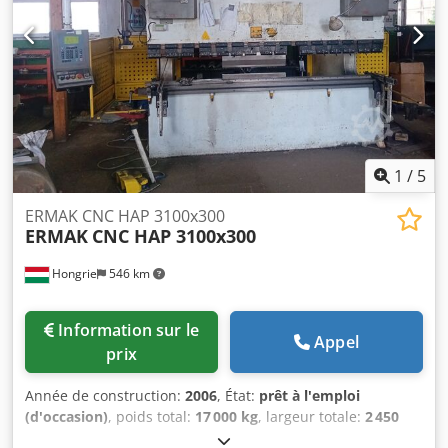
1
/
5
ERMAK CNC HAP 3100x300
ERMAK
CNC HAP 3100x300
Hongrie
546 km
Information sur le
Appel
prix
Année de construction:
2006
, État:
prêt à l'emploi
(d'occasion)
, poids total:
17 000 kg
, largeur totale:
2 450
mm
, hauteur totale:
3 300 mm
, force de pressage:
306 t
,