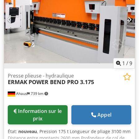
hydraulique de marque "ERMAKSON", d'occasion, en très
bon état. Pour une offre, n'hésitez pas à nous contacter.
Dsdpfx Acjxvinmj Esck
1
/
9
Presse plieuse - hydraulique
ERMAK
POWER BEND PRO 3.175
Ahaus
739 km
Information sur le
Appel
prix
État:
nouveau
, Pression 175 t Longueur de pliage 3100 mm
Distance entre montants 2600 mm Profondeur de col de