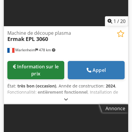
1
/
20
Machine de découpe plasma
Ermak
EPL 3060
Marlenheim
478 km
Information sur le
Appel
prix
État:
très bon (occasion)
, Année de construction:
2024
,
Fonctionnalité:
entièrement fonctionnel
, Installation de
découpe plasma CNC 6000x3000 mm – EPL 3060
ERMAKSAN 5 AXES – Hypertherm XPR300 avec OPTIMIX –
Annonce
Unité de chanfrein ANNÉE DE CONSTRUCTION : 2024 La
machine a été vendue neuve fin 2024 et est mise en vente
suite à l’insolvabilité de l’entreprise. Les photos de
l’annonce proviennent de la phase de mise en service ; des