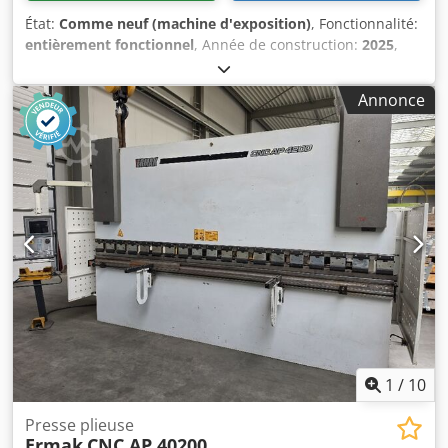
État:
Comme neuf (machine d'exposition)
, Fonctionnalité:
entièrement fonctionnel
, Année de construction:
2025
,
Machine d'exposition Laser tube Fibertube ECO 6kW
Longueur 6500 mm Dedpfxexn N Aho Ac Eeck Servo 5 axes
Annonce
Commande Beckoff Moniteur LCD Sous réserve d’erreurs
1
/
10
Presse plieuse
Ermak
CNC AP 40200