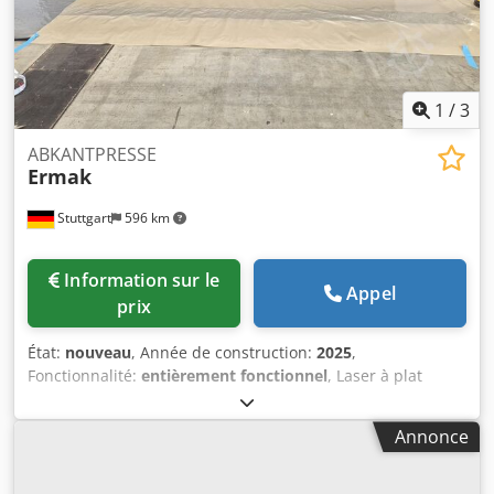
1
/
3
ABKANTPRESSE
Ermak
Stuttgart
596 km
Information sur le
Appel
prix
État:
nouveau
, Année de construction:
2025
,
Fonctionnalité:
entièrement fonctionnel
, Laser à plat
Thunderbird 6KW 3000 mm x 1500 mm Precitec Procuter
2.0 Logiciel Metalix CAO/FAO Dedpexpqcfofx Ac Eeck Sous
Annonce
réserve d'erreurs.