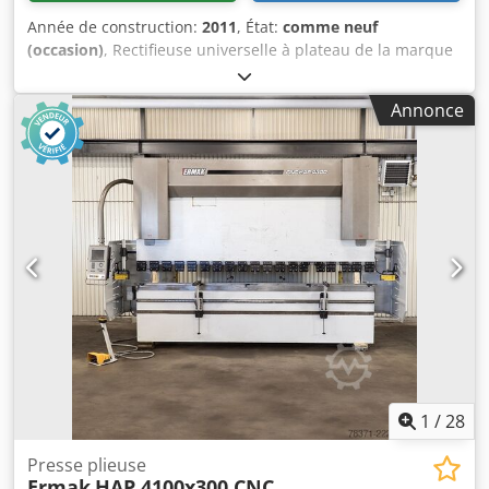
Année de construction:
2011
, État:
comme neuf
(occasion)
, Rectifieuse universelle à plateau de la marque
Elb, adaptée à la fabrication d’outils, de gabarits, à la
formation et à la fabrication de moules. Pression : 60,0 t
Annonce
Acier carré : 35,0 mm Caractéristiques techniques Pression
: 60,0 t Acier carré : 35,0 mm Acier en L : 120x120x12 mm
Acier rond : 40,0 mm Dsdpoiitwnefx Ac Ejck Section de
poinçonnage en mm² : Ø28 dans 15 / Ø38 dans 11 mm
Portée : 220 mm Acier plat : 200x20 / 300x15 mm Longueur
de la lame : 317 mm Contenance d’huile : 45,0 litres
Hauteur de travail : 940 / 1140 mm Nombre de courses par
minute : max. 26 Course de travail : 55,0 mm Puissance
totale requise : 4,0 kW Poids de la machine (environ) : 1425
kg Dimensions (H x L x P) : 1510 x 590 x 1570 mm
1
/
28
Presse plieuse
Ermak
HAP 4100x300 CNC