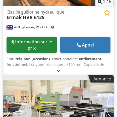
1
/
6
Cisaille guillotine hydraulique
Ermak
HVR 6125
Wellingborough
711 km
Information sur le
Appel
prix
État:
très bon (occasion)
, Fonctionnalité:
entièrement
fonctionnel
, Longueur de coupe : 6100 mm Capacité de
coupe : 25 mm Dsdpoygd Auefx Ac Esck Angle de coupe :
0,5-2,5° Courses par minute : 3-5 Nombre de serre-flans :
Annonce
36 Lumière de lame : 0,005-3,00 mm Profondeur de col de
cygne : 500 mm