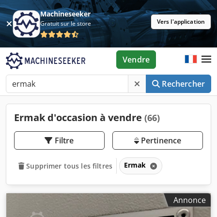
Machineseeker
Vers l'application
Gratuit sur le store
Vendre
Rechercher
Ermak d'occasion à vendre
(66)
Filtre
Pertinence
Ermak
Supprimer tous les filtres
Annonce