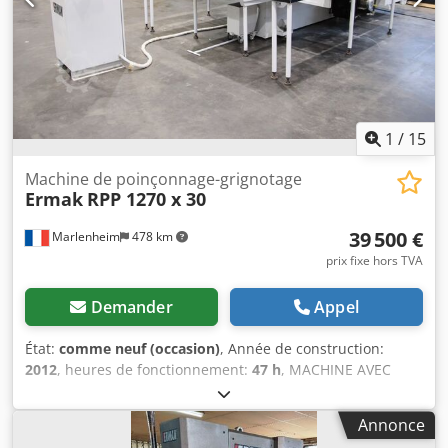
1
/
15
Machine de poinçonnage-grignotage
Ermak
RPP 1270 x 30
39 500 €
Marlenheim
478 km
prix fixe hors TVA
Demander
Appel
État:
comme neuf (occasion)
, Année de construction:
2012
, heures de fonctionnement:
47 h
, MACHINE AVEC
SEULEMENT 47 heures de travail. Vérifié par ERMAKSAN
FRANCE. DONNÉES COMPLÈTES DANS LES DOCUMENTS
Annonce
COMMANDE FANUC Dodorcb Hqjpfx Ac Esck