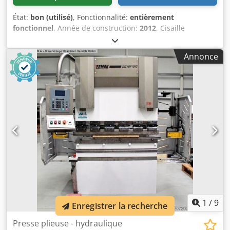
à l’échelle réelle * Port USB - Axes commandés CNC : Y1 -
Y2 - X - R - Butée arrière électromotrice CNC * Butée
État:
bon (utilisé)
, Fonctionnalité:
entièrement
arrière avec axe R, sur vis à billes * Courses d’axes : X =
fonctionnel
, Année de construction:
2012
, Cisaille
800 mm // R = 250 mm * Vitesse de déplacement de l’axe X
guillotine 3 mètres d'occasion de la marque Ermaksan
: 230 mm/s * avec 2 butées manuelles ajustables - Outil
Type : HDG 3100 x 6 Dedpfxjyu H Hxe Ac Ejck Année de
Annonce
supérieur à col de cygne ROLLERI "PS 135.85-R08", système
fabrication : 2012 Capacité acier : 3100 x 6 mm Commande
"A" * avec système de serrage rapide * avec dispositif de
Cybelec pour la butée arrière
bombage intégré dans le porte-outil - Matrize universelle
ROLLERI en segments "M 460 R" * incluant 1 support de
matrice "C 1050-R" - Dispositif de sécurité arrière : barrière
immatérielle - Composants hydrauliques
BOSCH/HOERBIGER - Composants électriques SIEMENS -
Laser de sécurité FIESSLER AKAS à l’avant de la machine
(avec FPSC) - 2 bras de support avant avec système de
glissement (palier lisse HIWIN) - 1 commande à double
pédale mobile - Marquage CE / Déclaration de conformité -
Manuel d’utilisation inclus
1
/
9
Enregistrer la recherche
Presse plieuse - hydraulique