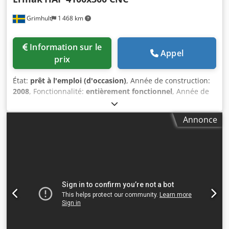
Grimhult
1 468 km
Information sur le
Appel
prix
État:
prêt à l'emploi (d'occasion)
, Année de construction:
2008
, Fonctionnalité:
entièrement fonctionnel
, Année de
fabrication : 2008 Poids de la machine : 19 500 kg Hauteur
de la machine : 3 250 mm Longueur de la machine :
Annonce
5 350 mm Largeur de la machine : 2 450 mm Commande :
ER 70 Course de l’axe X : 750 mm Force de presse :
300 tonnes Longueur de travail : 4 100 mm Dedpfszhn
Naox Ac Eeck Distance entre les colonnes : 3 550 mm
Support supérieur : BBombering : CNC