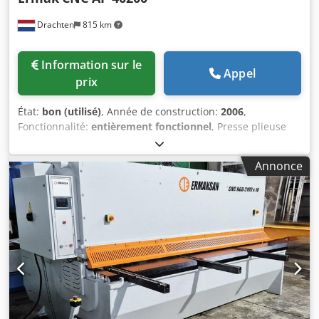
Drachten
815 km
Information sur le
Appel
prix
État:
bon (utilisé)
, Année de construction:
2006
,
Fonctionnalité:
entièrement fonctionnel
, Presse plieuse
CNC d’occasion 4 mètres de marque Ermaksan Type : CNC
AP 40200 Capacité : 4100 x 200 tonnes 1 jeu d’outillages
Annonce
complet Commande CNC graphique Delem DA66w Dcjdjyw
Swispfx Ac Eek Axes Y1, Y2, X et R commandés par CNC
Bombage manuel