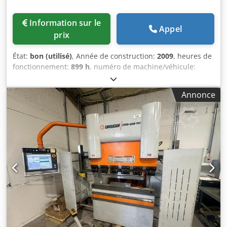
et données techniques sur demande
Information sur le
Appel
prix
État:
bon (utilisé)
, Année de construction:
2009
, heures de
fonctionnement:
899 h
, numéro de machine/véhicule:
SN20090545
, force de poinçonnage:
30 t
, épaisseur de tôle
(max.):
6 mm
, longueur de la table:
2 000 mm
, largeur de
Annonce
la table:
1 270 mm
, poids total:
11 000 kg
, plage de travail:
40 mm
, Poinçonneuse ERMAK RPP 1270x30Tn Année 2009
Marque : Ermak Modèle : RPP 1270x30 Numéro de série :
SN20090545 Année : 2009 Dcedpfxjv S Ufye Ac Ejk
Caractéristiques principales : Heures d'ouverture : -
Heures de mise sous tension : 899 heures - Heures de
pointage : 1 heure 6 minutes - Force de poinçonnage : 30
tonnes - Capacité maximale : - Epaisseur de la tôle : 6 mm.
- Dimensions de la feuille : 1270 mm (largeur) x 2000 mm
(longueur) - Course : 40 mm - Débattement de l'essieu : -
Axe X : 2000 mm. - Axe Y : 1270 mm. - Vitesse de
déplacement : - Axe X : 70 m/min. - Axe Y : 70 m/min. -
Vitesse de l'axe C : 100 tr/min. - Coups par minute : Jusqu'à