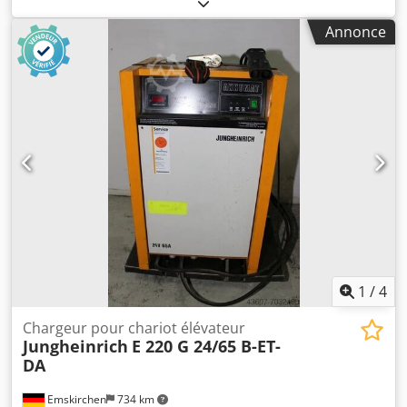
poids total:
1 558 kg
, hauteur totale:
785 mm
, longueur
totale:
1 025 mm
, largeur totale:
710 mm
, capacité de la
Annonce
batterie:
560 Ah
, tension de la batterie:
80 V
, capacité
restante de la batterie:
100 pourcentage
, fabricant de
batteries:
IBV
, modèle de batterie:
80V 4PzS560
, Batterie
de chariot élévateur 80V 4PzS560 Batterie 100% TESTÉE
Année de fabrication : 2020 Dimensions (Lxlxh) : 1025mm x
710mm x 785mm Poids : 1558kg La batterie a été
entretenue et testée par une entreprise spécialisée. Test
de capacité (test de décharge C5) : batterie 657/560Ah
Capacité restante : 100% Avec système de remplissage
Aquamatik (BFS) Avec vis de connexion mais SANS câble de
dérivation final. Djdex Hi Haspfx Ahuswa
1
/
4
Chargeur pour chariot élévateur
Jungheinrich
E 220 G 24/65 B-ET-
DA
Emskirchen
734 km