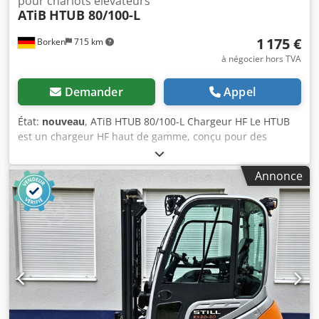
pour chariots élévateurs
ATiB
HTUB 80/100-L
1 175 €
Borken
715 km
à négocier hors TVA
Demander
Appel
État:
nouveau
, ATiB HTUB 80/100-L Chargeur HF Le HTUB
est un chargeur HF haut de gamme, conçu pour des
performances maximales. Cette série inclut toutes les
principales caractéristiques des chargeurs HF en termes
Annonce
d’efficacité, de facteur de puissance, de ventilation, de
structure interne (3 compartiments dédiés) et de flexibilité
générale. Une interface numérique intégrée, dotée d’un
écran OLED et d’un port USB intégré, permet un accès
optimal et simplifié aux paramètres de charge, aux
diagnostics et aux rapports de données. Principales
caractéristiques Tension d’alimentation AC : 480 Vca (3ph)
50-60 Hz / 600 Vca (3ph) 50-60 Hz Affichage : Écran
OLED/LCD, 4 LED et 4 touches de contrôle Réglage : via
l’écran OLED : courant, capacité et 7 courbes de charge