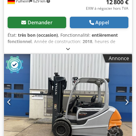
12 800 €
Pulheim
629 km
EXW à négocier hors TVA
Demander
Appel
État:
très bon (occasion)
, Fonctionnalité:
entièrement
fonctionnel
, Année de construction:
2018
, heures de
fonctionnement:
4 895 h
, capacité de charge:
2 500 kg
,
hauteur de levage:
3 680 mm
, levée libre:
150 mm
, centre
Annonce
de gravité de la charge:
600 mm
, type de carburant:
électrique
, hauteur de construction:
2 550 mm
, capacité
de la batterie:
625 Ah
, capacité restante de la batterie:
85
pourcentage
, tension de la batterie:
80 V
, Certifié DGUV
jusqu'à:
08/2027
, longueur des fourches:
1 200 mm
,
Équipement:
Marquage CE, Vérification de sécurité selon
les normes UVV, cabine, déplacement latéral, historique
complet d'entretien, éclairage
, Chariot élévateur
électrique STILL RX 60-25/600 avec les caractéristiques
suivantes : * Heures de fonctionnement : 4 895 * Capacité
de levage : 2 500 kg à 600 mm de centre de charge *
Hauteur de levage : 3 680 mm * Hauteur hors tout :