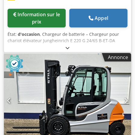
Information sur le
Appel
prix
État:
d'occasion
, Chargeur de batterie – Chargeur pour
chariot élévateur Jungheinrich E 220 G 24/65 B-ET-DA
Inspection vidéo en ligne par appel vidéo Skype Nous
serions très heureux de vous accueillir – d’autres machines
Annonce
sont disponibles en stock. Dsdpfx Ahjh Axztsujwa
Disponible immédiatement – possibilité d’inspection. En
stock à Emskirchen / Nuremberg – possibilité de test.