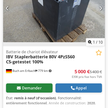
heures Batterie de 2023 Avec chargeur externe Système de
remplissage automatique Vidéo à venir
1
/
10
Batterie de chariot élévateur
IBV Staplerbatterie
80V 4PzS560
C5-getestet 100%
5 000 €
Buch am Erlbach
779 km
5 400 €
EXW prix fixe hors TVA
Demander
Appel
État:
remis à neuf (d'occasion)
, Fonctionnalité:
entièrement fonctionnel
, Année de construction:
2020
,