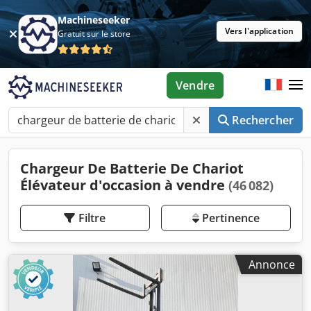
Machineseeker
Vers l'application
Gratuit sur le store
Vendre
Rechercher
Chargeur De Batterie De Chariot
Élévateur d'occasion à vendre
(46 082)
Filtre
Pertinence
Annonce