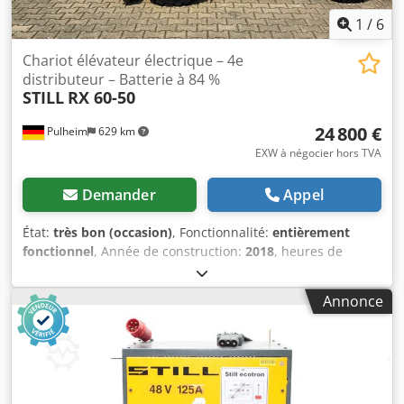
1
/
6
Chariot élévateur électrique – 4e
distributeur – Batterie à 84 %
STILL
RX 60-50
24 800 €
Pulheim
629 km
EXW à négocier hors TVA
Demander
Appel
État:
très bon (occasion)
, Fonctionnalité:
entièrement
fonctionnel
, Année de construction:
2018
, heures de
fonctionnement:
7 854 h
, capacité de charge:
5 000 kg
,
hauteur de levage:
3 450 mm
, levée libre:
150 mm
, centre
Annonce
de gravité de la charge:
500 mm
, type de carburant:
électrique
, type de mât:
autre
, hauteur de construction:
2 550 mm
, capacité de la batterie:
930 Ah
, capacité
restante de la batterie:
84 pourcentage
, tension de la
batterie:
80 V
, Certifié DGUV jusqu'à:
07/2027
, longueur
des fourches:
1 200 mm
, Équipement:
Marquage CE,