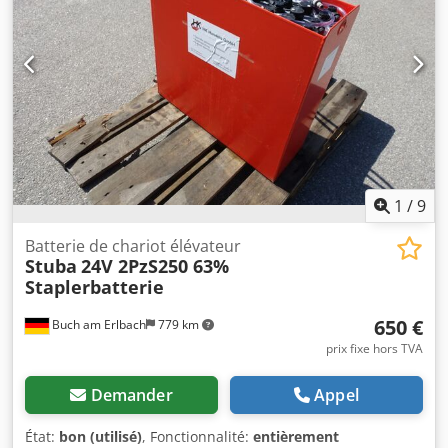
mm Identique à la batterie 24 V 8 PzS 920 La batterie a été
entretenue et testée par une entreprise spécialisée. Test
de capacité (test de décharge C5) : 937/1000 Ah Capacité
restante : 94 % Équipée d’un système de remplissage
Aquamatik (BFS) Équipée de boulons de borne, mais SANS
câble de dérivation. Dedpfx Ahozl Dypeuewa
1
/
9
Batterie de chariot élévateur
Stuba
24V 2PzS250 63%
Staplerbatterie
650 €
Buch am Erlbach
779 km
prix fixe hors TVA
Demander
Appel
État:
bon (utilisé)
, Fonctionnalité:
entièrement