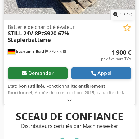
1
/
10
Batterie de chariot élévateur
STILL
24V 8PzS920 67%
Staplerbatterie
1 900 €
Buch am Erlbach
779 km
prix fixe hors TVA
Demander
Appel
État:
bon (utilisé)
, Fonctionnalité:
entièrement
fonctionnel
, Année de construction:
2015
, capacité de la
batterie:
920 Ah
, capacité restante de la batterie:
67
pourcentage
, tension de la batterie:
24 V
, longueur totale:
827 mm
, largeur totale:
485 mm
, hauteur totale:
630 mm
,
SCEAU DE CONFIANCE
poids total:
668 kg
, Batterie pour chariot élévateur 24V
8PzS920, batterie testée à 67 %. Année de fabrication :
Distributeurs certifiés par Machineseeker
2015 Poids : 668 kg Dimensions : 827 mm x 485 mm x
630 mm Identique à la batterie 24 V 8PzS1000. La batterie