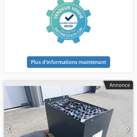
a été entretenue et testée par une entreprise spécialisée.
Djdpfszl Dvdox Ahujwa Test de capacité (test de décharge
C5) : 618 Ah / batterie 920 Ah. Capacité restante : 67 %.
Équipée d’un système de remplissage Aquamatik (BFS).
Équipée de boulons de borne, mais SANS dérivation finale.
Plus d'informations maintenant
Annonce