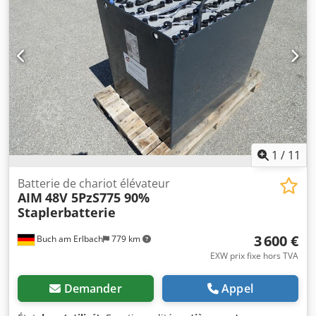
compris godet à terre - fourche à palettes incluse - attache
rapide hydr. - 3ème cercle jusqu'au porte-fourche - toutes
roues motrices - 3 modes de direction - commande par
joystick - prêt à l'emploi - Peinture d'origine - Homologation
routière NL Prix de vente : 32.950,-- net Livraison
avantageuse également possible !
1
/
11
Batterie de chariot élévateur
AIM
48V 5PzS775 90%
Staplerbatterie
3 600 €
Buch am Erlbach
779 km
EXW prix fixe hors TVA
Demander
Appel