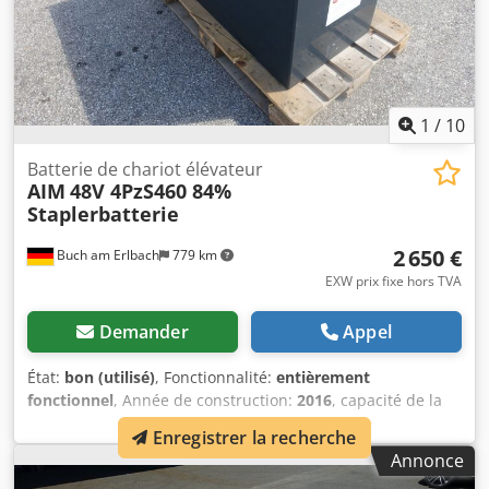
1
/
10
Batterie de chariot élévateur
AIM
48V 4PzS460 84%
Staplerbatterie
2 650 €
Buch am Erlbach
779 km
EXW prix fixe hors TVA
Demander
Appel
État:
bon (utilisé)
, Fonctionnalité:
entièrement
fonctionnel
, Année de construction:
2016
, capacité de la
batterie:
460 Ah
, capacité restante de la batterie:
84
Enregistrer la recherche
pourcentage
, tension de la batterie:
48 V
, longueur totale:
Annonce
975 mm
, largeur totale:
540 mm
, hauteur totale:
675 mm
,