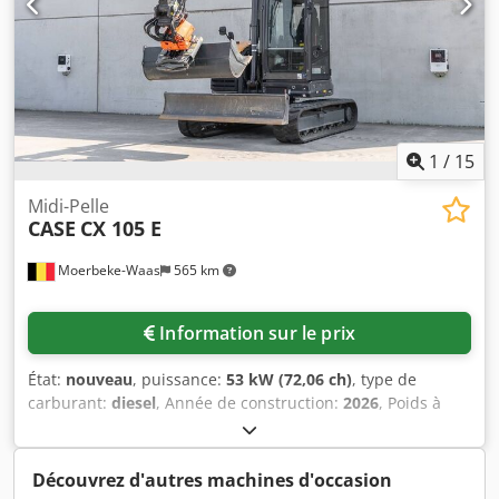
immédiatement ! - 80 % trains de chaînes - Inclus : 3
godets : 1300 mm, 450 mm et godet de curage de fossés
de 2000 mm - Système TOPCON 3D de 2021 disponible en
option
1
/
15
Midi-Pelle
CASE
CX 105 E
Moerbeke-Waas
565 km
Information sur le prix
État:
nouveau
, puissance:
53 kW (72,06 ch)
, type de
carburant:
diesel
, Année de construction:
2026
, Poids à
vide : 9 780 kg. Pour obtenir de plus amples informations,
veuillez contacter le service commercial de KEY-TEC.
Dcsdpszrrw Asfx Aqtjk
Découvrez d'autres machines d'occasion