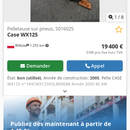
1
/
8
Pelleteuse sur pneus, S016025
Case
WX125
19 400 €
Wilków
1 255 km
EXW prix fixe hors TVA
Demander
Appel
État:
bon (utilisé)
, Année de construction:
2005
, Pelle CASE
WX125 n° HHCWX125N5LB00688 Année 2005 86 kW
Dcedpsx Atliefx Aqtok 9786 h un seul godet poids : 13 t
Sans documents
Publiez dès maintenant à partir de