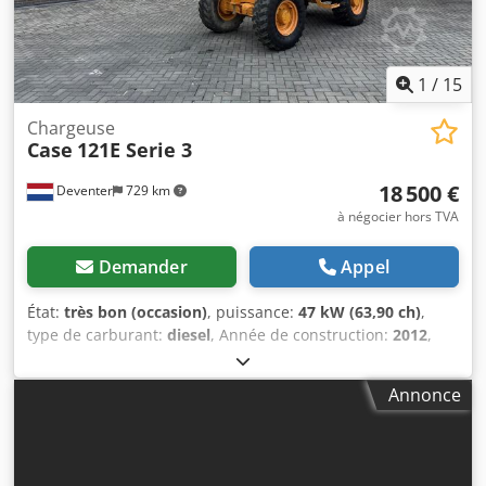
1
/
15
Chargeuse
Case
121E Serie 3
18 500 €
Deventer
729 km
à négocier hors TVA
Demander
Appel
État:
très bon (occasion)
, puissance:
47 kW (63,90 ch)
,
type de carburant:
diesel
, Année de construction:
2012
,
heures de fonctionnement:
1 060 h
, = Options et
accessoires supplémentaires = - Commande à deux
Annonce
pédales - Cabine fermée = Remarques = Série CASE 121E,
modèle 3 – Année de fabrication 2012 – 1 060 heures de
fonctionnement Chargeuse sur pneus CASE 121E, série 3,
année de fabrication 2012. La machine est en bon état et