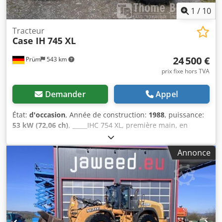
1
/
10
Tracteur
Case IH
745 XL
24 500 €
Prüm
543 km
prix fixe hors TVA
Demander
Appel
État:
d'occasion
, Année de construction:
1988
, puissance:
53 kW (72,06 ch)
, _____IHC 754 XL, première main, en
excellent état. Nombre d’heures de fonctionnement :
environ 8 600. Année de fabrication : 1988. Prise de force
Annonce
avant. Arbre de prise de force avant. Boîte de vitesses à
30 km/h. Prix : 24 500,00 €, hors taxes. Lieu de stockage :
aucun. Dodpfx Aqszdmutetock