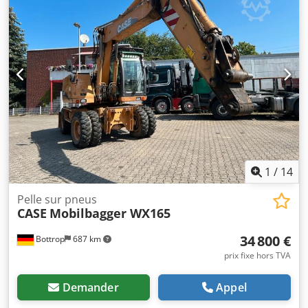
1
/
14
Pelle sur pneus
CASE
Mobilbagger WX165
34 800 €
Bottrop
687 km
prix fixe hors TVA
Demander
Appel