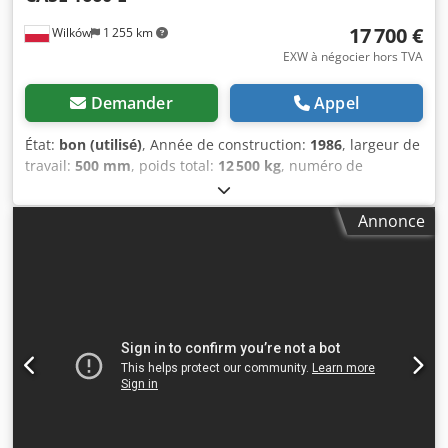
17 700 €
Wilków
1 255 km
EXW à négocier hors TVA
Demander
Appel
État:
bon (utilisé)
, Année de construction:
1986
, largeur de
travail:
500 mm
, poids total:
12 500 kg
, numéro de
machine/véhicule:
017128
, CASE IH 1660 flux axial Marque
: Case IH Modèle : 1660 Année : 1987 Heures de
Annonce
fonctionnement : 3 300 h Dcjdsvr Dxpopfx Aqtek Largeur
de section : 5,00 m Différents types d'équipements :
pailleuse, pailleuse