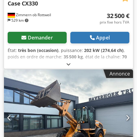
Case
CX330
32 500 €
Zimmern ob Rottweil
529 km
prix fixe hors TVA
Demander
Appel
État:
très bon (occasion)
, puissance:
202 kW (274,64 ch)
,
poids en ordre de marche:
35 500 kg
, état de la chaîne:
70
pourcentage
, Année de construction:
2006
, heures de
fonctionnement:
9 139 h
, Équipement:
climatisation
, CASE
Annonce
CX330 Année de fabrication : 2006 Heures de
fonctionnement : 9 139 heures Cabine fermée
Climatisation Radio Graissage centralisé Flèche standard
Bras : 3,30 m Circuit hydraulique complet (pour marteau,
grappin, cisailles) Djdpfx Aszp Rm Rsqtjck Attache rapide
OQ80 1 godet – largeur 800 mm 1 grappin – fonctionne,
réparation nécessaire Trains de roulement en bon état,
environ 70 % Plaques de base, largeur 600 mm Moteur
Isuzu, 202 kW Conformité CE Dimensions de transport :
10,8 x 3 x 3,40 m Poids en ordre de marche : 35,5 tonnes.