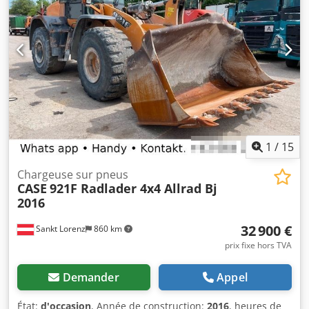
Pneus 23,5R25
1
/
15
Chargeuse sur pneus
CASE
921F Radlader 4x4 Allrad Bj
2016
32 900 €
Sankt Lorenz
860 km
prix fixe hors TVA
Demander
Appel
État:
d'occasion
, Année de construction:
2016
, heures de