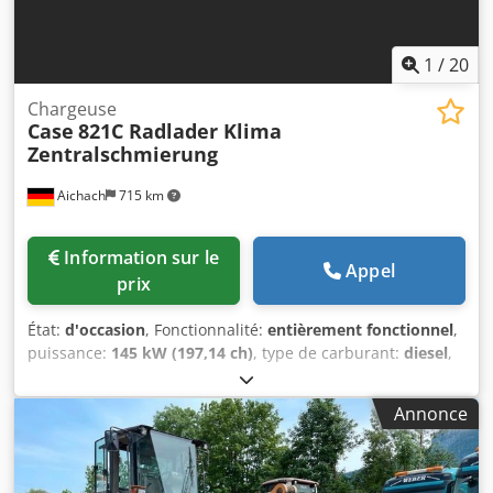
1
/
20
Chargeuse
Case
821C Radlader Klima
Zentralschmierung
Aichach
715 km
Information sur le
Appel
prix
État:
d'occasion
, Fonctionnalité:
entièrement fonctionnel
,
puissance:
145 kW (197,14 ch)
, type de carburant:
diesel
,
couleur:
or
, poids en ordre de marche:
18 000 kg
, Année
de construction:
2000
, heures de fonctionnement:
8 000 h
,
Annonce
Équipement:
cabine, climatisation, système de graissage
centralisé
, Chargeuse sur pneus Case 821C Année de
fabrication : 2000 8 000 heures 145 kW env. 18 000 kg
Climatisation Graissage centralisé Dedoy Uxt Sepfx Aqtsck