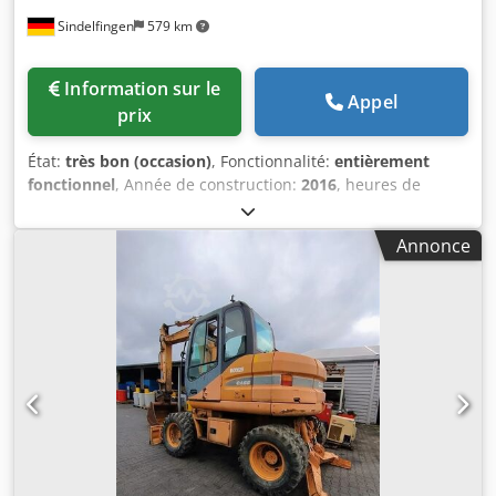
Sindelfingen
579 km
Information sur le
Appel
prix
État:
très bon (occasion)
, Fonctionnalité:
entièrement
fonctionnel
, Année de construction:
2016
, heures de
fonctionnement:
11 500 h
, * 11 500 heures de
fonctionnement Djdpfxsy Rm H Ej Aqtsck * Poids en ordre
Annonce
de marche : 15 700 kg * Puissance moteur : 77 kW *
Semelles Roadliner * Attache rapide hydraulique *
Climatisation