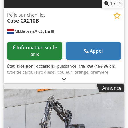
1
/
15
Pelle sur chenilles
Case
CX210B
Middelbeers
625 km
Information sur le
Appel
prix
État:
très bon (occasion)
, puissance:
115 kW (156,36 ch)
,
type de carburant:
diesel
, couleur:
orange
, première
immatriculation:
07/2013
, Année de construction:
2012
,
heures de fonctionnement:
15 109 h
, Informations
Annonce
générales Année du modèle : 2012 Numéro de série :
DCH210R5NCEAH2500 Informations techniques Nombre de
cylindres : 4 Poids à vide : 22 600 kg Fonctionnel Largeur
de travail : 300 cm Marquage CE : oui État État technique :
très bon État visuel : très bon Informations financières Prix
: Sur demande Garantie Dcjdoy En Ndjpfx Aqtjk Garantie :
Première main, carnet d'entretien complet, prêt à l'emploi