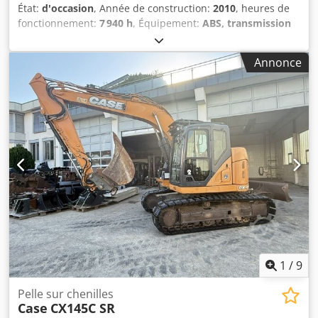
État:
d'occasion
, Année de construction:
2010
, heures de
fonctionnement:
7 940 h
, Équipement:
ABS, transmission
intégrale
, Pelle mobile CASE Type : WX165 (pelle
hydraulique) Numéro d’homologation : N211 Fabricant du
Annonce
moteur : Case Puissance du moteur : 105 kW Heures de
fonctionnement : 7 940 h Poids total autorisé : 18 000 kg
Longueur de transport : 8,19 m Largeur de transport :
1,91 m Hauteur de transport : 2,89 m Couleur : jaune -
Commande par joystick Djdpfezripcox Aqtsck - Lame de
terrassement - Caméra Nous serons également heureux
de vous aider dans le domaine du financement/leasing
grâce à nos partenaires. Toutes les informations sont
données sans garantie. Erreurs et ventes intermédiaires
réservées.
1
/
9
Pelle sur chenilles
Case
CX145C SR