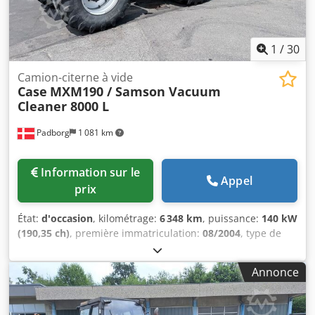
1
/
30
Camion-citerne à vide
Case
MXM190 / Samson Vacuum
Cleaner 8000 L
Padborg
1 081 km
Information sur le
Appel
prix
État:
d'occasion
, kilométrage:
6 348 km
, puissance:
140 kW
(190,35 ch)
, première immatriculation:
08/2004
, type de
carburant:
diesel
, Année de construction:
2004
, Fabricant :
Case Modèle : MXM190 / Samson Citerne à vide 8000 L
Annonce
Année : 2004 État : Bon Numéro de série : ACM231045 Réf.
: 8084 Dcedpjynq Dbsfx Aqtjk Date d’immatriculation :
Puissance moteur : 190 ch Heures : 6348 Boîte de vitesses :