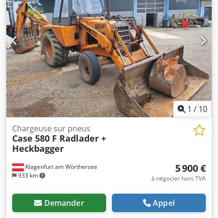
Powershift intégral 19+6 Réservoir diesel : 1 Capacité du
réservoir : 400 L Radio : ? Siège pneumatique : ? Freins :
Freins à disque à bain d’huile Dimension des pneus :
600/65R25 + 650/75R38 - 520/70R34 % usure pneus restant
: 60% 90% - 40% Coffre à outils : ? Système hydraulique : ?
Fabricant de la citerne : Samson Capacité citerne : 8000 L
Pompe haute pression : 2 x HPP Capacité haute pression :
122 l/min - 130 bar Pompe à vide : Samson Télécommande
: ?
1
/
10
Chargeuse sur pneus
Case 580 F Radlader +
Heckbagger
5 900 €
Klagenfurt am Wörthersee
933 km
à négocier hors TVA
Demander
Appel