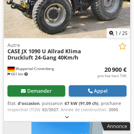
des rouleaux Construction stable en fonte Entraînement
électrique Table de travail État : d’occasion Applications :
production de livres à couverture rigide, Dedpjziwnbjfx
Aqtjck ateliers de reliure, imprimeries, entreprises d’arts
graphiques, production d’albums, de catalogues et de
couvertures.
1
/
25
Autre
CASE
JX 1090 U Allrad Klima
Druckluft 24-Gang 40Km/h
20 900 €
Wuppertal-Cronenberg
661 km
prix fixe hors TVA
Demander
Appel
État:
d'occasion
, puissance:
67 kW (91,09 ch)
, prochaine
inspection (TÜV):
02/2027
, Année de construction:
2005
,
heures de fonctionnement:
9 560 h
, Équipement:
cabine,
climatisation, transmission intégrale
, Tracteur allemand,
Annonce
en service jusqu'à récemment. 2ème main, utilisé par