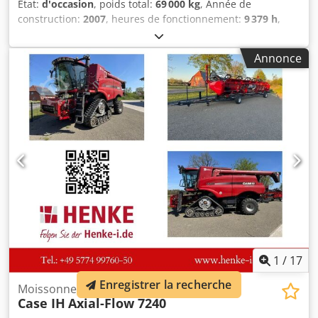
État:
d'occasion
, poids total:
69 000 kg
, Année de
construction:
2007
, heures de fonctionnement:
9 379 h
,
Moteur Isuzu : 6 cylindres, 345 kW – AH-6WG1X – EPA et CE
Flèche 6,58 m Balancier 3 m Patins de chenille 650 mm
Annonce
Toutes lignes hydrauliques (marteau/pince et rotation)
Attache rapide hydraulique : OIL Quick OQ90 ou Lehnhoff
HS80 Dcsdpfoul U H Tsx Aqtsk Godet de terrassement
profond – 4,55 m³ SAE Poids de transport : 69 t Largeur de
transport : 3,93 m Largeur de travail (4,14 m avec marches)
Hauteur de transport : 4,37 m La machine a été révisée et
réparée dans notre atelier Rapport sur demande Grande
révision effectuée : toutes les huiles et filtres ont été
remplacés, y compris 650 litres d’huile hydraulique. CASE
Allemagne mars 2026 : Le moteur dispose de 6 injecteurs
neufs (facture sur demande)
1
/
17
Enregistrer la recherche
Moissonneuse-batteuse
Case IH
Axial-Flow 7240