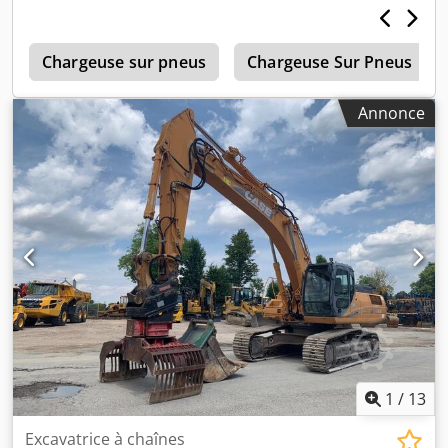
0
Chargeuse sur pneus
Chargeuse Sur Pneus
Annonce
1
/
13
Excavatrice à chaînes