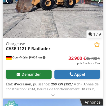
1
/
9
Chargeuse
CASE
1121 F Radlader
32 900 €
Ober-Mörlen
664 km
36 900 €
prix fixe hors TVA
Demander
Appel
État:
d'occasion
, puissance:
259 kW (352,14 ch)
, Année de
construction:
2014
, heures de fonctionnement:
10 237 h
,
Poids à vide : 27 024 kg Veuillez contacter Emal Jaweed
pour plus d’informations. Chargeuse sur pneus / Wheel
Annonce
Loader, Case 1121F, année 2014, heures de