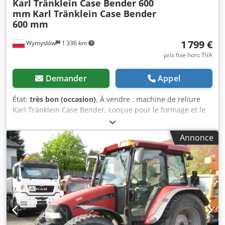
Karl Tränklein Case Bender 600
mm
Karl Tränklein Case Bender
600 mm
1 799 €
Wymysłów
1 336 km
prix fixe hors TVA
Demander
Appel
État:
très bon (occasion)
, À vendre : machine de reliure
Karl Tränklein Case Bender, conçue pour le formage et le
pliage des dos de couvertures de livres à couverture
rigide. Cet appareil confère aux couvertures un rayon
Annonce
approprié, ce qui leur permet de s’adapter parfaitement
au bloc du livre. La machine est équipée de rouleaux
réglables, permettant une adaptation aux différentes
épaisseurs de couvertures. Sa construction robuste en
fonte assure une grande précision et une durabilité à long
terme. Caractéristiques techniques : Fabricant : Karl
Tränklein Type : Case Bender / machine de formage de dos
Largeur de travail : environ 600 mm Réglage de la pression