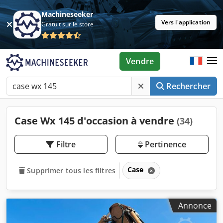
Machineseeker
Vers l'application
Gratuit sur le store
Vendre
Rechercher
Case Wx 145 d'occasion à vendre
(34)
Filtre
Pertinence
Case
Supprimer tous les filtres
Annonce