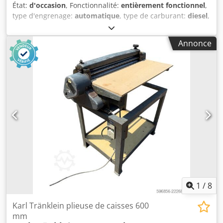
État:
d'occasion
, Fonctionnalité:
entièrement fonctionnel
,
type d'engrenage:
automatique
, type de carburant:
diesel
,
poids en ordre de marche:
7 500 kg
, configuration
d'essieux:
4x2
, première immatriculation:
10/1977
, Année
Annonce
de construction:
1977
, Équipement:
hydraulique
,
Techniquement en bon état Dedpfx Aet S Idroqteck
1
/
8
Karl Tränklein plieuse de caisses 600
mm