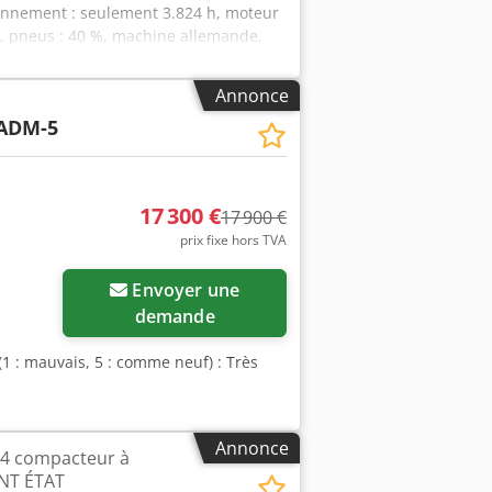
ionnement : seulement 3.824 h, moteur
te, pneus : 40 %, machine allemande,
 demande, nous pouvons vous proposer
tre disposition pour tout
Annonce
 sur notre site Internet. Sous réserve
ADM-5
formations = Pour plus de
17 300 €
17 900 €
prix fixe hors TVA
Envoyer une
demande
(1 : mauvais, 5 : comme neuf) : Très
Annonce
4 compacteur à
ENT ÉTAT