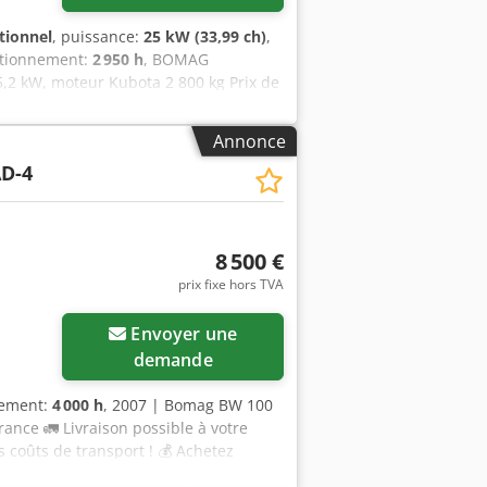
tionnel
, puissance:
25 kW (33,99 ch)
,
ctionnement:
2 950 h
, BOMAG
,2 kW, moteur Kubota 2 800 kg Prix de
 2005 Dodjzc Iyvjpfx Alisck
ente : 8 800 €, hors taxes Hamm HD 10
Annonce
r Deutz 2 450 kg Prix de vente :
D-4
eur : 7 771 heures 20,1 kW, moteur
 à prix avantageux !
8 500 €
prix fixe hors TVA
Envoyer une
demande
nement:
4 000 h
, 2007 | Bomag BW 100
ance 🚛 Livraison possible à votre
s coûts de transport ! 💰 Achetez
ison possible moyennant des frais