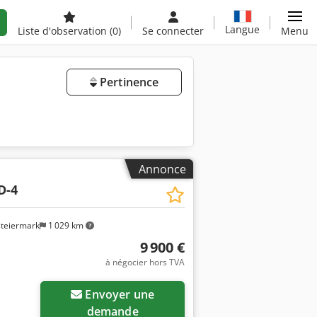
Langue
Liste d'observation
(0)
Se connecter
Menu
Pertinence
Annonce
D-4
steiermark
1 029 km
9 900 €
à négocier hors TVA
Envoyer une
demande