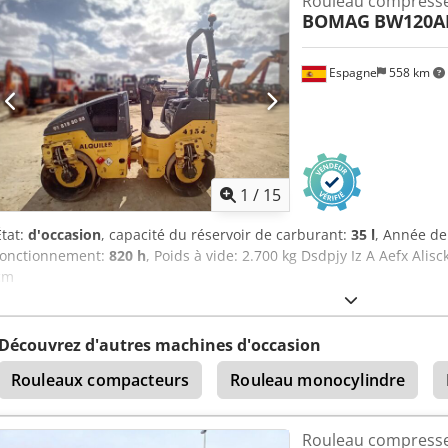
Rouleau compress
d’inspection 41 approuvés ✅ 0 imperfections ℹ️ 0 dépenses ⚠️ 📌 Co
BOMAG
BW120A
semble presque neuve avec très peu d’heures de service. Aucun pr
consulter le rapport d’inspection complet, des photos supplémentai
référence "37599 Equippo" est couramment utilisée pour des recherc
Espagne
558 km
Pourquoi choisir cette machine et notre service : ✔ Inspection app
Livraison possible sur site ✔ Garantie satisfait ou remboursé ✔ Op
flexibles 🔄 Vous envisagez d’autres équipements ? Nous proposons 
tous les propriétaires et opérateurs de matériel – facilement access
1
/
15
État:
d'occasion
, capacité du réservoir de carburant:
35 l
, Année de
fonctionnement:
820 h
, Poids à vide: 2.700 kg Dsdpjy Iz A Aefx Alis
cm
Découvrez d'autres machines d'occasion
Rouleaux compacteurs
Rouleau monocylindre
Rouleau compress