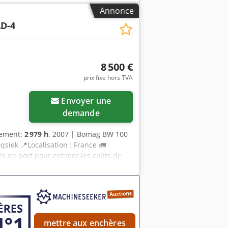
rt indépendant 44 points d’inspection,
Annonce
e l’inspecteur : Machine en bon état.
D-4
 mais tout est en ordre et il n’y a rien
apport d’inspection complet, des photos
po » est souvent utilisée pour
ette machine et nos services se
8 500 €
vraison possible sur le chantier ✔
prix fixe hors TVA
exibles 🔄 Envisagez-vous d’autres
utiles pour tous les propriétaires et
Envoyer une
orme.
demande
nement:
2 979 h
, 2007 | Bomag BW 100
iek 📍Localisation : France 🚛
ais de port pour estimer les coûts de
. Paiement à la livraison possible
pecté par un expert indépendant 43
ration ℹ️, 0 dépenses ⚠️ 📌
soupçon de petite fuite hydraulique.
photos supplémentaires ou une vidéo ?
our rechercher des informations
mettre aux enchères