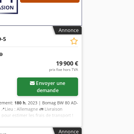
e se distinguent : ✔ Inspection
hantier ✔ Garantie de remboursement ✔
autres équipements ? Nous proposons
ateurs d’équipements, facilement
Annonce
-5
19 900 €
prix fixe hors TVA
Envoyer une
demande
nement:
180 h
, 2023 | Bomag BW 80 AD-
📍Lieu : Allemagne 🚛 Livraison
 pour estimer les frais de transport !
t à la livraison disponible pour un
 expert indépendant 41 points
Annonce