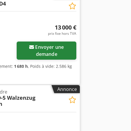
D4
13 000 €
prix fixe hors TVA
Envoyer une
demande
nement:
1 680 h
, Poids à vide: 2.586 kg
Annonce
dre
-5 Walzenzug
h