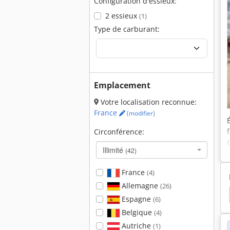
Configuration d'essieux:
2 essieux
(1)
Type de carburant:
Emplacement
Votre localisation reconnue:
France
(modifier)
Circonférence:
Illimité
(42)
France
(4)
Allemagne
(26)
05
Hamm 3520
Hamm 3518
Hamm 3414
Espagne
(6)
Belgique
(4)
Autriche
(1)