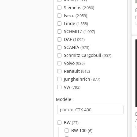
Siemens
(2 080)
Iveco
(2 053)
Linde
(1 558)
SCHMITZ
(1 097)
DAF
(1 092)
SCANIA
(973)
Schmitz Cargobull
(957)
Volvo
(935)
Renault
(912)
Jungheinrich
(877)
VW
(793)
Modèle :
BW
(27)
BW 100
(6)