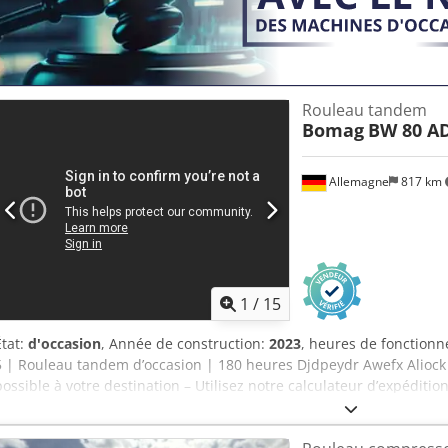
supplémentaires en ligne. 💡 Pourquoi cette machine et notre servic
approfondie par des professionnels ✔ Livraison possible sur le c
Options de paiement sécurisées et flexibles 🔄 Envisagez-vous d’
des outils et des ressources utiles à tous les propriétaires et opér
accessibles sur notre plateforme.
Rouleau tandem
Bomag
BW 80 AD
Allemagne
817 km
1
/
15
État:
d'occasion
, Année de construction:
2023
, heures de fonction
5 | Rouleau tandem d’occasion | 180 heures Djdpeydr Awefx Aliock 
possible à votre destination – Utilisez notre calculateur d’expédition
💰 Achetez maintenant pour 19 900 EUR ou faites une offre. Paiemen
tarif avantageux (sous réserve d’approbation)* 👷‍♂️ Inspecté par un