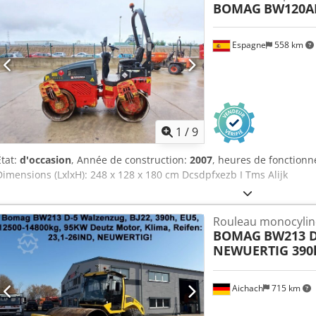
BOMAG
BW120A
Espagne
558 km
1
/
9
État:
d'occasion
, Année de construction:
2007
, heures de fonction
Dimensions (LxlxH): 248 x 128 x 180 cm Dcsdpfxezb I Tms Alijk
Rouleau monocylin
BOMAG
BW213 D
NEWUERTIG 390
Aichach
715 km