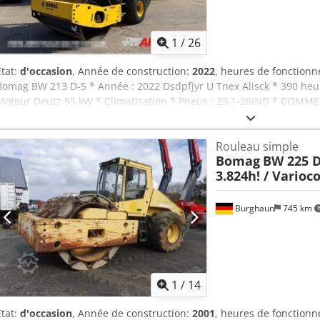
1
/
26
État:
d'occasion
, Année de construction:
2022
, heures de fonction
Bomag BW 213 D-5 * Année : 2022 Dsdpfjyr U Tnex Alisck * 390 heur
Moteur Deutz 95 kW * Climatisation * Pneus : 23,1-26IND * COMME
Rouleau simple
Bomag
BW 225 D-
3.824h! / Varioc
Burghaun
745 km
1
/
14
État:
d'occasion
, Année de construction:
2001
, heures de fonction