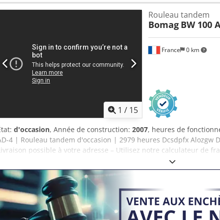
abordables (sous réserve d’approbation)* 👷‍♂️ Inspecté par un expe
Rouleau tandem
42 approuvés ✅, 2 imperfections ℹ️, 0 dépenses ⚠️ 📌 Commentaire d
Bomag
BW 100 A
Le compteur a été remplacé, les 200 heures ne sont donc pas réelles,
à signaler. Dcjdpfx Alozim T Hsiok 📄 Souhaitez-vous consulter le r
supplémentaires ou une vidéo ? Conseil : la référence « 40959 Equip
France
0 km
rechercher des informations plus détaillées en ligne. 💡 Pourquoi c
distinguent : ✔ Inspection approfondie par des professionnels ✔ Li
Garantie de remboursement ✔ Options de paiement sécurisées et fl
options d’équipement ? Nous proposons des outils et des ressources 
opérateurs d’équipements, accessibles facilement sur notre platef
1
/
15
État:
d'occasion
, Année de construction:
2007
, heures de fonction
AD-4 | Rouleau tandem d'occasion | 2979 heures Dcsdpfx Alozgw Dqs
Livraison possible à votre adresse – Utilisez notre calculateur de fr
transport ! 💰 Achetez maintenant pour 8 500 EUR ou faites une offre
moyennant des frais réduits (sous réserve d’approbation)* 👷‍♂️ Ins
points d’inspection, 41 approuvés ✅, 2 points nécessitant une amélio
Commentaire de l’inspecteur : Bonne machine, quelques rayures et 
📄 Souhaitez-vous consulter le rapport d’inspection complet, des 
Conseil : la référence « 40960 Equippo » est couramment utilisée p