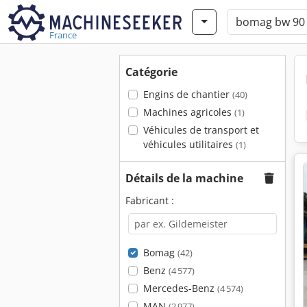
France
Catégorie
Engins de chantier
(40)
Machines agricoles
(1)
Véhicules de transport et
véhicules utilitaires
(1)
Détails de la machine
Fabricant :
Bomag
(42)
Benz
(4 577)
Mercedes-Benz
(4 574)
MAN
(2 977)