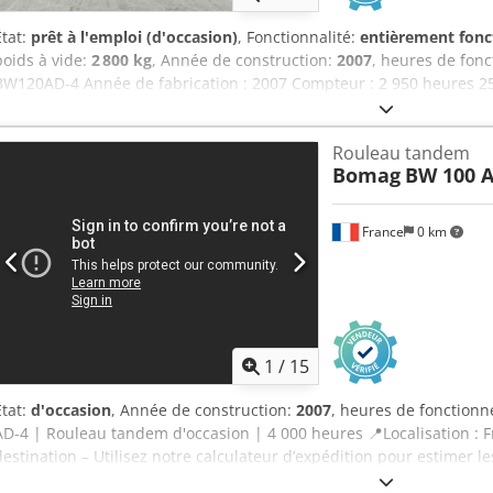
État:
prêt à l'emploi (d'occasion)
, Fonctionnalité:
entièrement fonc
poids à vide:
2 800 kg
, Année de construction:
2007
, heures de fon
BW120AD-4 Année de fabrication : 2007 Compteur : 2 950 heures 25
vente : 9 900 €, hors taxes BOMAG BW100AD-4 Année de fabrication :
Compteur : 6 594 heures 25,2 kW, moteur Kubota 2 600 kg Prix de v
Rouleau tandem
Année de fabrication : 2006 Compteur : 4 356 heures 20,1 kW, moteu
Bomag
BW 100 A
8 800 €, hors taxes Hamm HD 10 Année de fabrication : 2006 Compt
Deutz 2 450 kg Prix de vente : 8 800 €, hors taxes Livraison possible
France
0 km
1
/
15
État:
d'occasion
, Année de construction:
2007
, heures de fonction
AD-4 | Rouleau tandem d'occasion | 4 000 heures 📍Localisation : Fr
destination – Utilisez notre calculateur d’expédition pour estimer le
maintenant pour 8 500 EUR ou faites une offre. Paiement à la livra