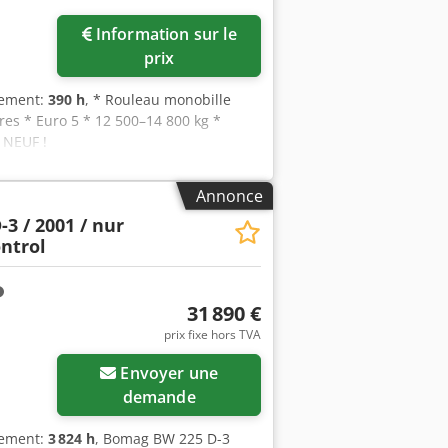
Information sur le
prix
nement:
390 h
, * Rouleau monobille
es * Euro 5 * 12 500–14 800 kg *
 NEUF !
Annonce
3 / 2001 / nur
ontrol
31 890 €
prix fixe hors TVA
Envoyer une
demande
nement:
3 824 h
, Bomag BW 225 D-3