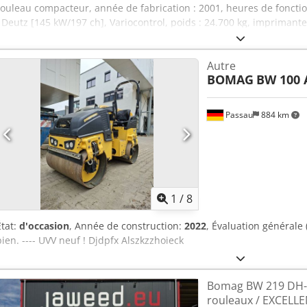
rouleau compacteur, année de fabrication : 2001, heures de fonct
: Deutz [145 kW/197 ch], Variocontrol, poids : 24.700 kg, impriman
état conforme à l’âge, prête à l’emploi. Dcsdpfxjzpdhze Aliek Sur
une offre de leasing ou de financement. M. Mihm (tél.) se tient à vo
Autre
renseignement complémentaire. Plus d’informations sont disponibles
BOMAG
BW 100 
d’erreurs et de vente intermédiaire ! Location possible. = Plus d'in
renseignements, veuillez contacter Tobias Ebert.
Passau
884 km
1
/
8
État:
d'occasion
, Année de construction:
2022
, Évaluation générale 
bien. ---- UVV neuf ! Djdpfx Alszkzzhoieck
Bomag BW 219 DH-
rouleaux / EXCELL