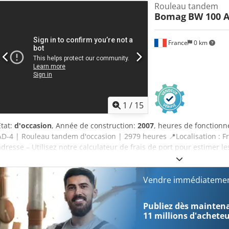
Rouleau tandem
42 approuvés ✅, 2 imperfections ℹ️, 0 dépenses ⚠️ 📌 Commentaire d
Bomag
BW 100 A
Le compteur a été remplacé, les 200 heures ne sont donc pas réelles,
à signaler. Cjdpfjzim T Hex Af Ueha 📄 Souhaitez-vous consulter le 
photos supplémentaires ou une vidéo ? Conseil : la référence « 409
France
0 km
rechercher des informations plus détaillées en ligne. 💡 Pourquoi c
distinguent : ✔ Inspection approfondie par des professionnels ✔ Li
Garantie de remboursement ✔ Options de paiement sécurisées et fl
options d’équipement ? Nous proposons des outils et des ressources 
opérateurs d’équipements, accessibles facilement sur notre platef
1
/
15
État:
d'occasion
, Année de construction:
2007
, heures de fonction
AD-4 | Rouleau tandem d'occasion | 2979 heures 📍Localisation : Fr
adresse – Utilisez notre calculateur de frais de port pour estimer le
maintenant pour 8 500 EUR ou faites une offre. Paiement à la livra
réduits (sous réserve d’approbation)* 👷‍♂️ Inspecté par un expert i
approuvés ✅, 2 points nécessitant une amélioration ℹ️, 0 dépenses ⚠
Vendre immédiatemen
Bonne machine, quelques rayures et soupçon de petite fuite hydrau
rapport d’inspection complet, des photos supplémentaires ou une vi
Publiez dès maintenan
Equippo » est couramment utilisée pour rechercher des informatio
11 millions d'achete
Pourquoi cette machine et notre service se distinguent : ✔ Inspect