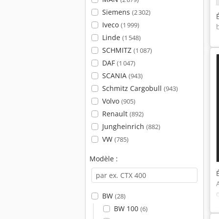
Siemens
(2 302)
Iveco
(1 999)
Linde
(1 548)
SCHMITZ
(1 087)
DAF
(1 047)
SCANIA
(943)
Schmitz Cargobull
(943)
Volvo
(905)
Renault
(892)
Jungheinrich
(882)
VW
(785)
Modèle :
BW
(28)
BW 100
(6)