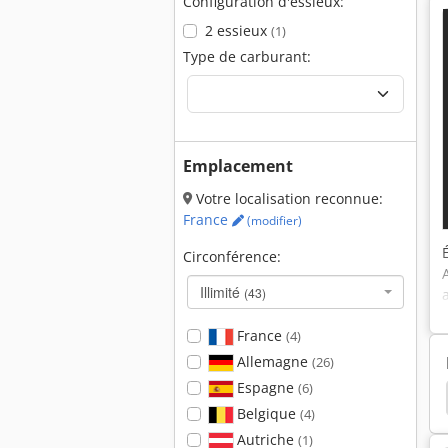
Configuration d'essieux:
2 essieux
(1)
Type de carburant:
Emplacement
Votre localisation reconnue:
France
(modifier)
Circonférence:
Illimité
(43)
France
(4)
Allemagne
(26)
Espagne
(6)
05
Hamm 3520
Hamm 3518
Hamm 3414
Belgique
(4)
Autriche
(1)