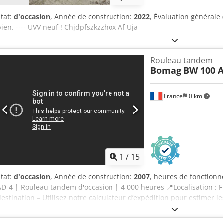
État:
d'occasion
, Année de construction:
2022
, Évaluation générale 
bien. ---- UVV neuf ! Chjdpfszkzzhox Af Uja
Rouleau tandem
Bomag
BW 100 A
France
0 km
1
/
15
État:
d'occasion
, Année de construction:
2007
, heures de fonction
AD-4 | Rouleau tandem d'occasion | 4 000 heures 📍Localisation : Fr
destination – Utilisez notre calculateur d’expédition pour estimer le
maintenant pour 8 500 EUR ou faites une offre. Paiement à la livra
abordables (sous réserve d’approbation)* 👷‍♂️ Inspecté par un expe