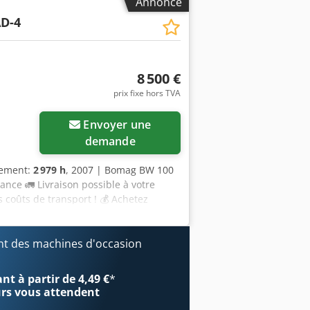
Annonce
e l’inspecteur : Machine en bon état.
D-4
 mais tout est en ordre et il n’y a rien
rapport d’inspection complet, des
59 Equippo » est souvent utilisée pour
ette machine et nos services se
8 500 €
vraison possible sur le chantier ✔
prix fixe hors TVA
exibles 🔄 Envisagez-vous d’autres
utiles pour tous les propriétaires et
Envoyer une
orme.
demande
nement:
2 979 h
, 2007 | Bomag BW 100
ance 🚛 Livraison possible à votre
s coûts de transport ! 💰 Achetez
ison possible moyennant des frais
ndépendant 43 points d’inspection, 41
️ 📌 Commentaire de l’inspecteur :
t des machines d'occasion
lique. 📄 Souhaitez-vous consulter le
déo ? Conseil : la référence « 40960
t à partir de 4,49 €
*
ns supplémentaires en ligne. 💡
urs
vous attendent
ion approfondie par des professionnels