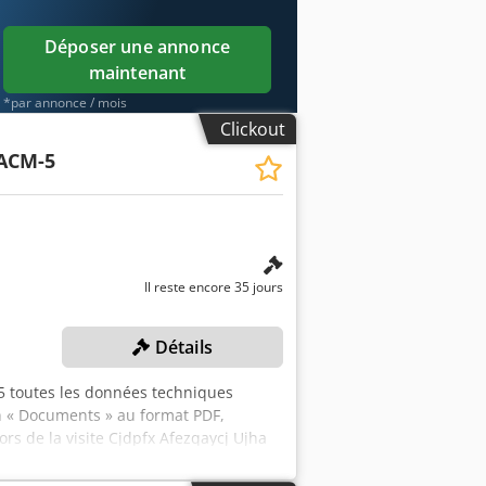
 Csdpfxjzgw Dqj Af Ueha ✔ Options de
ments ? Nous proposons des outils et
Déposer une annonce
pements, facilement accessibles sur
maintenant
*par annonce / mois
Clickout
ACM-5
Il reste encore 35 jours
Détails
 toutes les données techniques
on « Documents » au format PDF,
ors de la visite Cjdpfx Afezqaycj Ujha