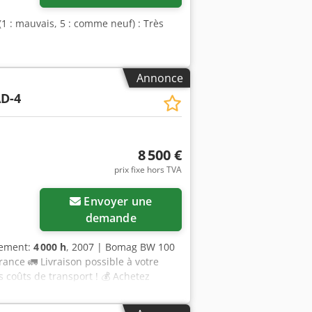
(1 : mauvais, 5 : comme neuf) : Très
Annonce
D-4
8 500 €
prix fixe hors TVA
Envoyer une
demande
nement:
4 000 h
, 2007 | Bomag BW 100
ance 🚛 Livraison possible à votre
s coûts de transport ! 💰 Achetez
ison possible moyennant des frais
rt indépendant 44 points d’inspection,