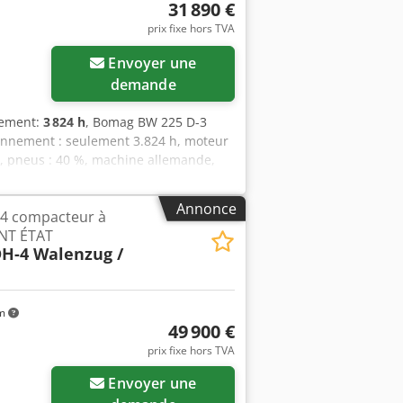
ts d’arrimage galvanisés – suspension à
31 890 €
prix fixe hors TVA
Envoyer une
demande
nement:
3 824 h
, Bomag BW 225 D-3
ionnement : seulement 3.824 h, moteur
te, pneus : 40 %, machine allemande,
 vous proposer une offre de leasing ou
out renseignement complémentaire. Plus
Annonce
4 compacteur à
e d’erreurs et de vente intermédiaire !
ENT ÉTAT
our plus de renseignements, veuillez
H-4 Walenzug /
km
49 900 €
prix fixe hors TVA
Envoyer une