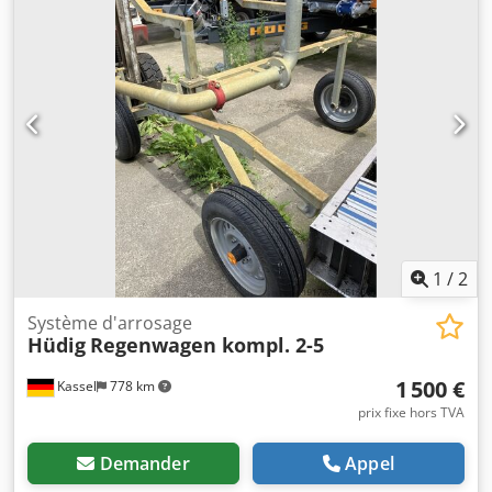
1
/
2
Système d'arrosage
Hüdig
Regenwagen kompl. 2-5
1 500 €
Kassel
778 km
prix fixe hors TVA
Demander
Appel