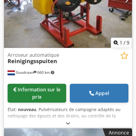
1
/
9
Arroseur automatique
Reinigingsspuiten
Goudriaan
660 km
Information sur le
Appel
prix
État:
nouveau
, Pulvérisateurs de campagne adaptés au
nettoyage des égouts et des drains, au contrôle de la
poussière, etc. sur et attaché à la construction avec prise
de force ou hydraulique. conduire. Convient pour une
Annonce
utilisation sur tracteur, pelle, chariot élévateur, etc.