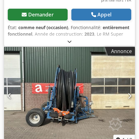
prix fixe hors TVA
Demander
Appel
État:
comme neuf (occasion)
, Fonctionnalité:
entièrement
fonctionnel
, Année de construction:
2023
, Le RM Super
Rain 890 GX 110/550 est un enrouleur d'irrigation (système
d'enroulement) de la série Super Rain / GX du fabricant
Annonce
italien RM Irrigation. L'indication 110/550 correspond à un
tuyau de 110 mm de diamètre et 550 m de longueur. Il est
destiné à l'irrigation de grandes surfaces agricoles.
Crodpjxgha Nofx Am Ujf