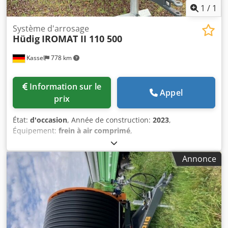
1
/
1
Système d'arrosage
Hüdig
IROMAT II 110 500
Kassel
778 km
Information sur le
Appel
prix
État:
d'occasion
, Année de construction:
2023
,
Équipement:
frein à air comprimé
,
Annonce