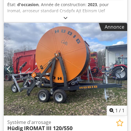
État:
d'occasion
, Année de construction:
2023
, pour
Iromat, arroseur standard Crsdpfx Ajt Ebinsm Uef
Annonce
1
/
1
Système d'arrosage
Hüdig
IROMAT III 120/550