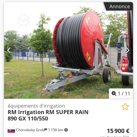
Annonce
1
/
11
équipements d'irrigation
RM Irrigation
RM SUPER RAIN
890 GX 110/550
15 900 €
Chorvátsky Grob
1 156 km