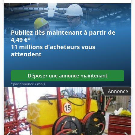
265 mètres • Entraînement par turbine • Couronne
tournante • Chariot d'arrosage avec canon Codpfx Ajyaw A
Iom Uerf État : Occasion
Publiez dès maintenant à partir de
4,49 €
*
11 millions d'acheteurs
vous
attendent
Déposer une annonce maintenant
*par annonce / mois
Annonce