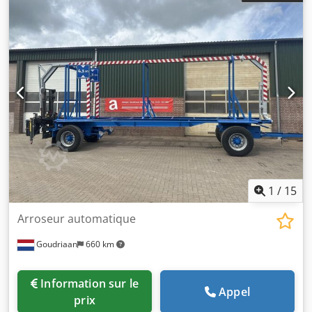
Entièrement adapté à votre application ! État : Neuf
Codpoygnvxsfx Am Uerf
1
/
15
Arroseur automatique
Goudriaan
660 km
Information sur le
Appel
prix