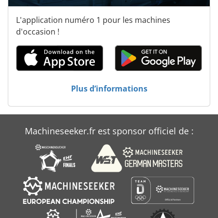
Matériel De Plongée
L'application numéro 1 pour les machines
Production De Matériaux De Construction
d'occasion !
Tour De La Gestion Des Eaux Pluviales
Tracteurs De Jardin
Plus d’informations
Véhicule De Travail
Machineseeker.fr est sponsor officiel de :