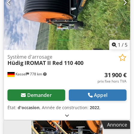
1
/
5
Système d'arrosage
Hüdig
IROMAT II Red 110 400
31 900 €
Kassel
778 km
prix fixe hors TVA
Demander
Appel
État:
d'occasion
, Année de construction:
2022
,
Annonce