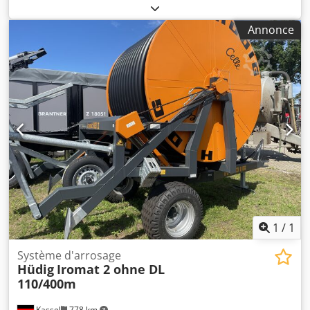
machine : . t Encombrement env.: . m Unité de pompe /
pompe à engrenages Les données techniques sont des
Annonce
informations fournies par le fabricant ou l'exploitant et ne
nous engagent pas. Toute vente préalable reste réservée ;
seules nos conditions générales de vente s'appliquent. À
propos de nous Crsdpfeyqtlgsx Am Uef Plus de 400
machines en stock Plus de 15 000 m² de surface de
stockage, capacité de levage 70 t Plus de 10 000 articles
d'accessoires pour votre atelier Vous souhaitez vendre des
machines, des lignes de production ou votre entreprise ?
Contactez-nous. Vous trouverez d'autres offres sur notre
site internet. Visites possibles sur rendez-vous. Nous nous
réjouissons de votre visite. Votre équipe Markus Hirsch
1
/
1
Système d'arrosage
Hüdig
Iromat 2 ohne DL
110/400m
Kassel
778 km