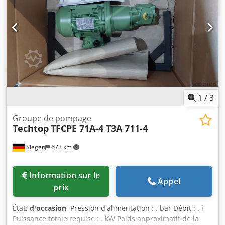
1
/
3
Groupe de pompage
Techtop
TFCPE 71A-4 T3A 711-4
Siegen
672 km
Information sur le
Appel
prix
État:
d'occasion
, Pression d'alimentation : . bar Débit : . l
Puissance totale requise : . kW Poids approximatif de la