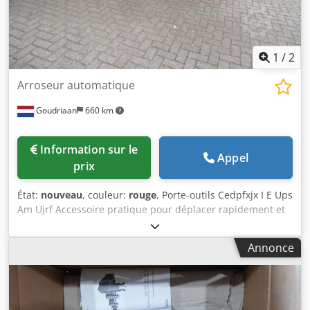
1
/
2
Arroseur automatique
Goudriaan
660 km
Information sur le
Appel
prix
État:
nouveau
, couleur:
rouge
, Porte-outils Cedpfxjx I E Ups
Am Ujrf Accessoire pratique pour déplacer rapidement et
facilement les machines avec connexion 3 points. Convient
pour une utilisation sur des fourches à palettes. État :
Annonce
Neuf