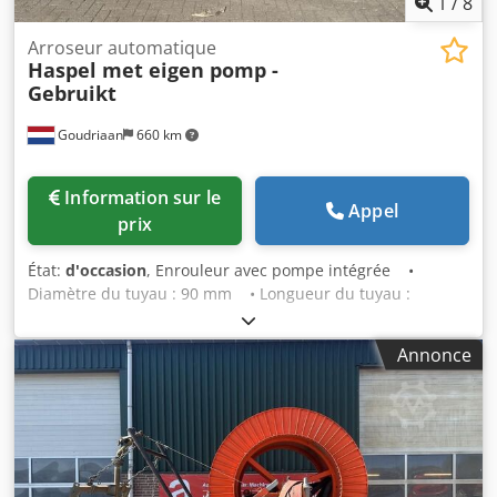
1
/
8
Arroseur automatique
Haspel met eigen pomp -
Gebruikt
Goudriaan
660 km
Information sur le
Appel
prix
État:
d'occasion
, Enrouleur avec pompe intégrée •
Diamètre du tuyau : 90 mm • Longueur du tuyau :
inconnue Crsdpox S Hufsfx Am Uof • Directement sortie
du travail État : Utilisé
Annonce