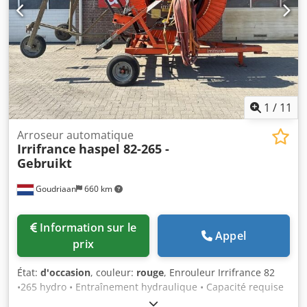
1
/
11
Arroseur automatique
Irrifrance
haspel 82-265 -
Gebruikt
Goudriaan
660 km
Information sur le
Appel
prix
État:
d'occasion
, couleur:
rouge
, Enrouleur Irrifrance 82
•265 hydro • Entraînement hydraulique • Capacité requise
minimale 40 m³/h • Diamètre du tuyau 82 mm • Longueur