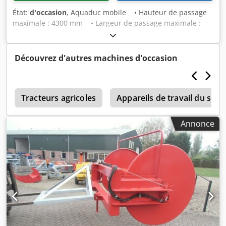
État:
d'occasion
, Aquaduc mobile • Hauteur de passage
maximale : 4300 mm • Largeur de passage maximale :
7500 mm • Conduite de refoulement : 6'' • Équipé de
pieds de support • Plaque d'immatriculation propre
Codpfx Aex S Ruvjm Ujrf État : Occasion
Découvrez d'autres machines d'occasion
t
Tracteurs agricoles
Appareils de travail du sol
Annonce