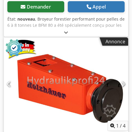
Demander
Appel
État:
nouveau
, Broyeur forestier performant pour pelles de
6 à 8 tonnes Le BFM 80 a été spécialement conçu pour les
travaux professionnels dans le secteur forestier,
l’aménagement paysager et les travaux de défrichage et
Annonce
d’entretien. Avec sa largeur de travail de 800 mm, ce
broyeur est idéal pour réduire en petits morceaux les
broussailles, les arbustes, les branches et le bois d’un
diamètre d’environ 200 mm. Le rotor de grande taille,
équipé de 16 outils en carbure de tungstène, associé à
une transmission par courroie trapézoïdale robuste,
garantit une grande capacité de broyage et un
fonctionnement silencieux. Grâce à sa structure en acier
renforcée, le BFM 80 est conçu pour une utilisation
quotidienne dans des conditions exigeantes et se
distingue par sa longue durée de vie. Vos avantages en un
coup d’œil Adapté aux pelles de 6 à 8 tonnes Largeur de
travail de 800 mm pour un travail précis et efficace 16
outils de broyage en carbure de tungstène, offrant une
1
/
4
grande résistance à l’usure Broyage des branches, des