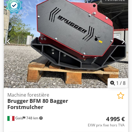
1
/
8
Machine forestière
Brugger
BFM 80 Bagger
Forstmulcher
4 995 €
Gais
748 km
EXW prix fixe hors TVA