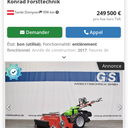
Konrad Forsttechnik
249 500 €
Sankt Dionysen
998 km
prix fixe hors TVA
Demander
Appel
État:
bon (utilisé)
, Fonctionnalité:
entièrement
fonctionnel
, Année de construction:
2017
, heures de
fonctionnement:
15 500 h
, À vendre, une grue à câble
d’occasion Mounty 4000 (« récolteuse de montagne »),
Annonce
conçue par Konrad Forsttechnik GmbH pour une utilisation
en sylviculture, permettant de travailler en montée et en
descente. ROULEMENTS DE LA COURONNE ROTATIVE +
TUYAUX DE LA GRUE remplacés en janvier 2025 ! Année de
fabrication : 2017 Dkjdjx A A Sropfx Ap Hjr Équipée d’une
tête de coupe à processeur Woody 61 (avec scie à
tronçonnage) Chariot mobile : Liftliner LL-40-01 Véhicule
porteur : Mercedes Peut être inspecté à tout moment
pendant son utilisation. Particularités : Idéal pour les
terrains en pente et les terrains difficiles ! Construction