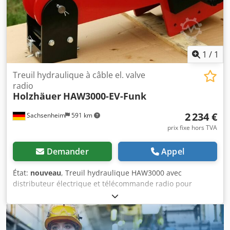
d’article : MTT500 Tarières, cônes de forage et autres outils
disponibles sur demande et moyennant un supplément.
Systèmes de fixation à changement rapide MS 01 - MS03 -
MS08 ou autres adaptateurs également disponibles sur
demande et moyennant un supplément. Dedpfx Apsdf
1
/
1
Sgro Hskr
Treuil hydraulique à câble el. valve
radio
Holzhäuer
HAW3000-EV-Funk
2 234 €
Sachsenheim
591 km
prix fixe hors TVA
Demander
Appel
État:
nouveau
, Treuil hydraulique HAW3000 avec
distributeur électrique et télécommande radio pour
chargeuses, excavatrices, grues, mini-excavatrices,
tracteurs, machines agricoles dans les domaines de la
viticulture, de l’horticulture, de la construction, des travaux
publics et de nombreuses autres applications. Le treuil