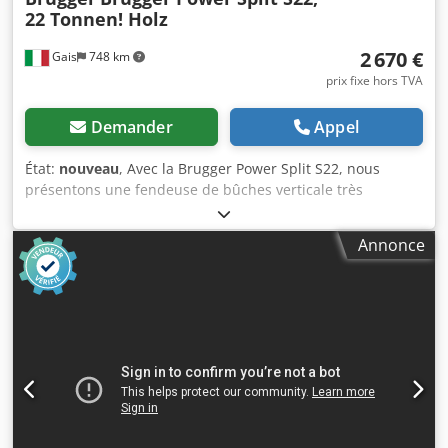
22 Tonnen! Holz
2 670 €
Gais
748 km
prix fixe hors TVA
Demander
Appel
État:
nouveau
, Avec la Brugger Power Split S22, nous
présentons une fendeuse de bûches verticale très
performante, avec une puissance de fendage de 22
tonnes. Cette machine robuste est idéale pour de
Annonce
multiples applications et offre une flexibilité maximale en
matière d'entraînement - que ce soit par le biais du
moteur électrique ou de la prise de force. Le processus de
fendage s'effectue à deux vitesses, ce qui permet un
traitement rapide et efficace du bois. Particularités : - 22T
de pression de fendage - Entraînement combiné : moteur
électrique 5kW & entraînement par prise de force - Poids :
335kg - jusqu'à 110cm de longueur de bûche - Lève-
grumes - Deux vitesses La livraison comprend un lève-
grumes qui facilite la manipulation des lourdes bûches.