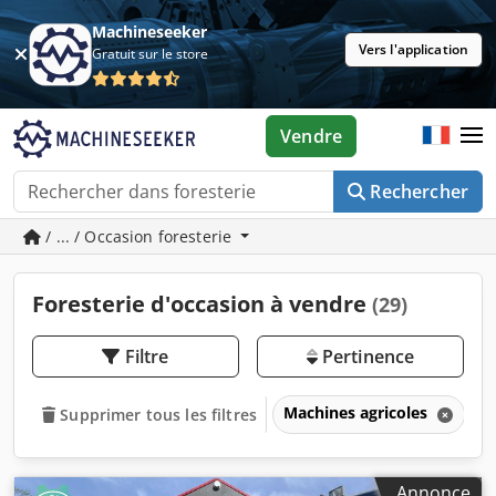
Machineseeker
Vers l'application
Gratuit sur le store
Vendre
Rechercher
/ ... / Occasion foresterie
Foresterie d'occasion à vendre
(29)
Filtre
Pertinence
Machines agricoles
F
Supprimer tous les filtres
Annonce