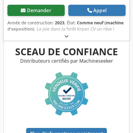
Demander
Appel
Année de construction:
2023
, État:
Comme neuf (machine
d'exposition)
, La joie dans la forêt Krpan CV un rêve !
Dodpfxeunmwcs Ap Hskr KRPAN est le plus grand
fabricant de treuils forestiers au monde et produit
également des fendeuses de bûches. au plus haut niveau
SCEAU DE CONFIANCE
de qualité ! Nous avons tous les modèles en stock et
pouvons vous les livrer immédiatement. Pour une
Distributeurs certifiés par Machineseeker
description détaillée, voir la fiche technique en pdf dans
les documents.