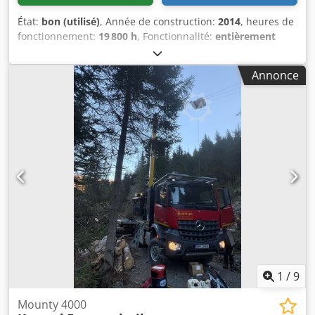
État:
bon (utilisé)
, Année de construction:
2014
, heures de
fonctionnement:
19 800 h
, Fonctionnalité:
entièrement
fonctionnel
, type de carburant:
diesel
, couleur:
vert
,
Équipement:
cabine, climatisation, phares
Annonce
supplémentaires, éclairage
, À vendre : grue à câble
Mounty 3000 d’occasion (« moissonneuse de montagne »),
fabriquée par Konrad Forsttechnik GmbH pour
l’exploitation forestière. Année de fabrication : 2014 Avec
tête processeur Woody 60 (y compris scie à cimes) Chariot :
Prisys Dkedpfx Apswtw Apo Hor Véhicule porteur : MAN
TGS Peut être vue en service à tout moment. Particularités
: Idéale pour les pentes raides et les terrains difficiles !
Construction très robuste pour la récolte forestière
intensive. Entretien régulier – immédiatement
opérationnelle ! État : Très bien entretenue, tant sur le
plan technique qu’esthétique Prête à l’emploi sans travaux
d’entretien en attente
1
/
9
Mounty 4000