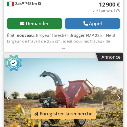
12 900 €
Gais
748 km
prix fixe hors TVA
Demander
Appel
État:
nouveau
, Broyeur forestier Brugger FMP 225 – Neuf,
largeur de travail de 225 cm, idéal pour les travaux de
broyage intensifs ! Le Brugger FMP 225 est un broyeur
forestier robuste conçu pour une utilisation en agriculture,
Annonce
en sylviculture et sur les friches. Doté d’une double
transmission par courroie, de 36 marteaux équipés de
plaquettes au carbure et d’un équipement hydraulique
complet, il est parfaitement adapté aux tracteurs à partir
de 110 ch – fiable, puissant et prêt pour les applications
les plus exigeantes. Caractéristiques techniques – Brugger
FMP 225 : Largeur de travail : 225 cm Entraînement :
Double transmission par courroies trapézoïdales (5 + 5)
Régime prise de force : 1 000 tr/min Puissance requise :
110 – 160 ch Poids propre : env. 1 800 kg Attelage : 3 points
Enregistrer la recherche
Cat. II / III Boîtier CMR italien Arbre du rotor Ø : 219 mm
(465 mm avec marteaux) Marteaux : 36 unités, avec