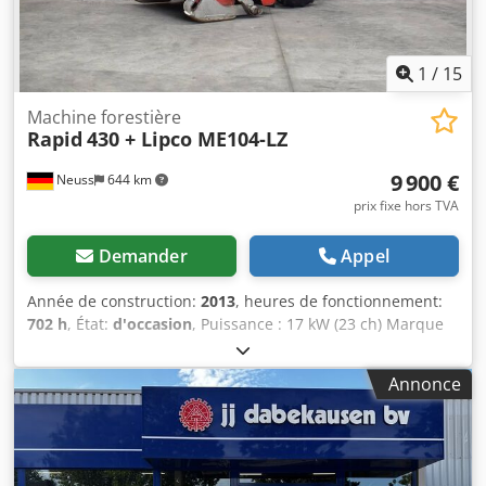
très robuste pour une utilisation intensive en sylviculture.
Entretien régulier – prêt à l’emploi immédiatement ! État :
En parfait état technique et esthétique Prêt à l’emploi,
sans nécessiter d’entretien.
1
/
15
Machine forestière
Rapid
430 + Lipco ME104-LZ
9 900 €
Neuss
644 km
prix fixe hors TVA
Demander
Appel
Année de construction:
2013
, heures de fonctionnement:
702 h
, État:
d'occasion
, Puissance : 17 kW (23 ch) Marque
du moteur : Briggs & Stratton, Vanguard État général : bon
État technique : bon État visuel : bon Veuillez contacter
Annonce
Christian Theißen pour plus d’informations. Fabricant :
Rapid Modèle : 430 Année de fabrication : 2013 Type de
produit : Occasion Données : Dimensions totales (LxlxH) :
2046 x 1190 x 1200 mm Type d’entraînement : Essence, 17
kW / 23 ch Moteur : Briggs & Stratton, Vanguard Heures de