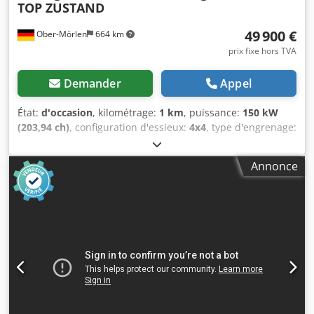
TOP ZUSTAND
49 900 €
Ober-Mörlen
664 km
prix fixe hors TVA
Demander
Appel
État:
d'occasion
, kilométrage:
1 km
, puissance:
150 kW
(203,94 ch)
, configuration d'essieux:
4x4
, type d'engrenage:
automatique
, Année de construction:
2013
, Poids à vide :
19 200 kg Charge utile : 1 730 kg Crodszgthlepfx Abkef
Annonce
PTAC : 20 930 kg Pour plus d’informations, veuillez
contacter Emal Jaweed. Rouleau compresseur, Bomag BW
219 DH-4, année de construction : 2013, heures de
fonctionnement : 6 523 h, longueur : 6 000 mm, largeur :
2 300 mm, hauteur : 3 020 mm, poids à vide : 19 200 kg,
poids total maximal : 20 930 kg, type de moteur : Deutz
TCD 2012 L06, puissance du moteur : 150 kW / 204 ch,
régime nominal : 2 200 tr/min, taille des pneus : 800/60
R24 10.9, vitesse maximale : 13 km/h, EasyDrive
(transmission hydrostatique) (option), direction articulée