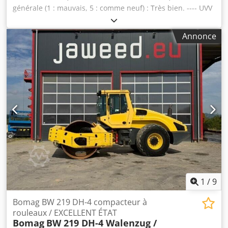
générale (1 : mauvais, 5 : comme neuf) : Très bien. ---- UVV
neuf ! Csdpfxszkzzhj Abkerf
Annonce
1
/
9
Bomag BW 219 DH-4 compacteur à
rouleaux / EXCELLENT ÉTAT
Bomag
BW 219 DH-4 Walenzug /