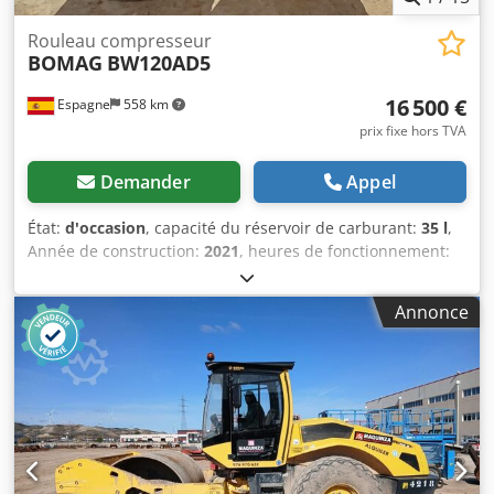
Rouleau compresseur
BOMAG
BW120AD5
16 500 €
Espagne
558 km
prix fixe hors TVA
Demander
Appel
État:
d'occasion
, capacité du réservoir de carburant:
35 l
,
Année de construction:
2021
, heures de fonctionnement:
820 h
, Poids à vide: 2.700 kg Dimensions (LxlxH): 253 x 127
x 257 cm Codpfx Asy Iz A Asbkorf
Annonce