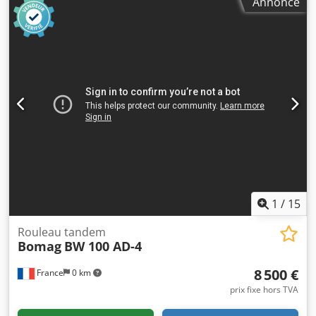
Annonce
2012 * Heures de fonctionnement relevées : env. 5 598 *
Poids opérationnel : 13 100 kg * Climatisation * Machine
allemande * 119 kW * Moteur diesel Deutz * Autres photos
et vidéo disponibles sur demande * Prix : 39 900 euros HT
+ 19% TVA ----Pour toute question complémentaire, merci
d'appeler : Erik Kortum : WhatsApp Kai Kortum : WhatsApp
Toutes les informations sont données sans garantie ; sous
réserve d'erreurs ou de vente préalable. Credpeyt Uirjfx
Abkjf
1
/
15
Rouleau tandem
Bomag
BW 100 AD-4
8 500 €
France
0 km
prix fixe hors TVA