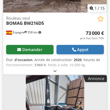
1
/
15
Rouleau seul
BOMAG
BW216D5
73 000 €
Espagne
558 km
prix fixe hors TVA
Demander
Appel
État:
d'occasion
, Année de construction:
2020
, heures de
fonctionnement:
3 060 h
, Poids à vide: 16.000 kg
Dimensions (LxlxH): 622 x 230 x 299 cm Crjdeygu Rvjpfx
Abkjf Type de moteur: Deutz DEUTZ TCD4.1 L-4 = Plus
Annonce
d'options et d'accessoires = - Siège chauffant