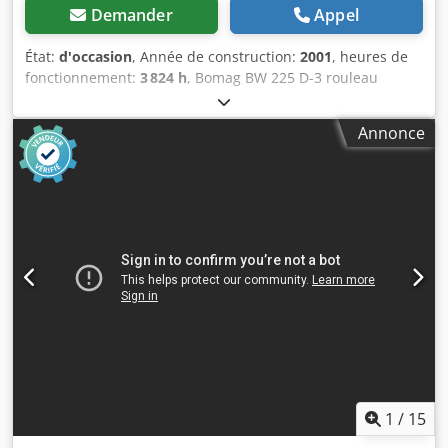
Demander
Appel
État:
d'occasion
, Année de construction:
2001
, heures de
fonctionnement:
3 824 h
, Bomag BW 225 D-3 rouleau
compacteur, année de fabrication : 2001, heures de
fonctionnement : seulement 3.824 h, moteur : Deutz [145
Annonce
kW/197 ch], Variocontrol, poids : 24.700 kg, imprimante,
pneus : 40 %, machine allemande, état conforme à l’âge,
prête à l’emploi. Cjdpezpdhzefx Abksrf Sur demande, nous
pouvons vous proposer une offre de leasing ou de
financement. M. Mihm (tél.) se tient à votre disposition
pour tout renseignement complémentaire. Plus
d’informations sont disponibles sur notre site Internet.
Sous réserve d’erreurs et de vente intermédiaire ! Location
possible. = Plus d'informations = Pour plus de
renseignements, veuillez contacter Tobias Ebert.
1
/
15