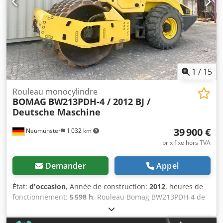
service en néerlandais, anglais, français, allemand,
espagnol et russe. Découvrez notre large gamme de
machines fiables.
1
/
15
Rouleau monocylindre
BOMAG
BW213PDH-4 / 2012 BJ /
Deutsche Maschine
39 900 €
Neumünster
1 032 km
prix fixe hors TVA
Demander
Appel
État:
d'occasion
, Année de construction:
2012
, heures de
fonctionnement:
5 598 h
, Rouleau Bomag BW213PDH-4 de
2012 avec seulement 5 598 heures de fonctionnement ! ----
* Constructeur : Bomag * Modèle : BW213PDH-4 * Année :