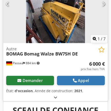
1
/
7
Autre
BOMAG
Bomag Walze BW75H DE
6 000 €
Passau
884 km
prix fixe hors TVA
Demander
Appel
État:
d'occasion
, Année de construction:
2021
,
SCEAU DE CONFIANCE