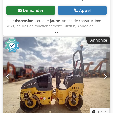
Demander
Appel
État:
d'occasion
, couleur:
jaune
, Année de construction:
2021
, heures de fonctionnement:
3 820 h
, Année de
construction: 2021 Poids à vide: 16.000 kg Dimensions
(LxlxH): 622 x 230 x 299 cm Csdpfx Abex Sqhiskerf Type de
Annonce
moteur: Deutz DEUTZ TCD4.1 L-4
1
/
15