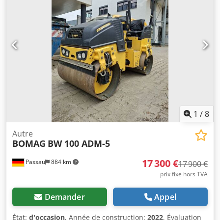
de financement. M. Mihm (tél. ) se fera un plaisir de vous
aider. Vous trouverez de plus amples informations sur
notre site web. Sous réserve d’erreurs et de vente
préalable ! Cjdpfjzq Tzyex Abksrf = Informations
complémentaires = Contactez Tobias Ebert pour obtenir
plus d’informations.
1
/
8
Autre
BOMAG
BW 100 ADM-5
17 300 €
Passau
884 km
17 900 €
prix fixe hors TVA
Demander
Appel
État:
d'occasion
, Année de construction:
2022
, Évaluation