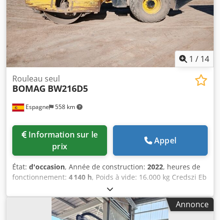
1
/
14
Rouleau seul
BOMAG
BW216D5
Espagne
558 km
Information sur le
Appel
prix
État:
d'occasion
, Année de construction:
2022
, heures de
fonctionnement:
4 140 h
, Poids à vide: 16.000 kg Credszi Eb
Nepfx Abkef Dimensions (LxlxH): 622 x 230 x 299 cm
Annonce