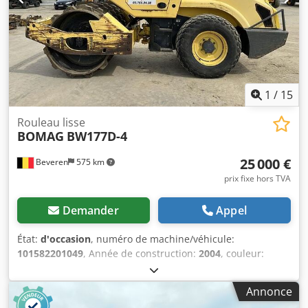
1
/
15
Rouleau lisse
BOMAG
BW177D-4
25 000 €
Beveren
575 km
prix fixe hors TVA
Demander
Appel
État:
d'occasion
, numéro de machine/véhicule:
101582201049
, Année de construction:
2004
, couleur:
autre
, heures de fonctionnement:
4 350 h
, Machines à
vendre ! Consultez notre site internet pour découvrir une
Annonce
grande variété de machines disponibles à l’achat. Nous