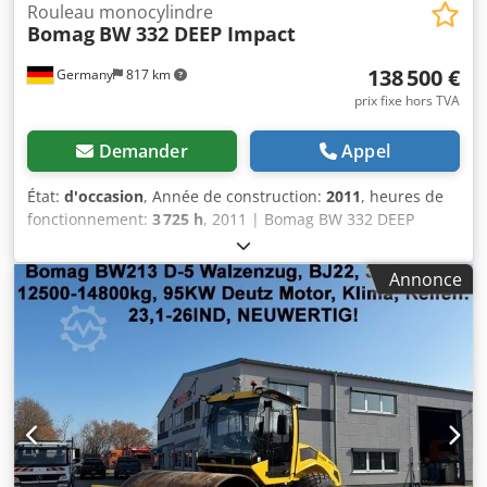
Rouleau monocylindre
Bomag
BW 332 DEEP Impact
138 500 €
Germany
817 km
prix fixe hors TVA
Demander
Appel
État:
d'occasion
, Année de construction:
2011
, heures de
fonctionnement:
3 725 h
, 2011 | Bomag BW 332 DEEP
Impact | Rouleau compacteur d’occasion | 3725 heures 📍
Emplacement : Allemagne 🚛 Livraison possible vers votre
Annonce
destination – Utilisez notre calculateur d’expédition pour
estimer les frais de transport ! 💰 Achetez maintenant pour
138 500 EUR ou faites une offre. Paiement à la livraison
disponible pour des frais abordables (sous réserve
d’approbation)* Cjdpfoyux Eyjx Abkorf 👷‍♂️ Inspecté par un
expert indépendant 43 points d’inspection : 30 approuvés
✅ 13 imparfaits ℹ️ 0 défauts majeurs ⚠️ 📌 Commentaire de
l’inspecteur : Entièrement opérationnel, léger retard
d’entretien 📄 Vous souhaitez consulter l’inspection