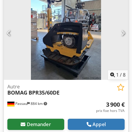
1
/
8
Autre
BOMAG
BPR35/60DE
3 900 €
Passau
884 km
prix fixe hors TVA
Demander
Appel