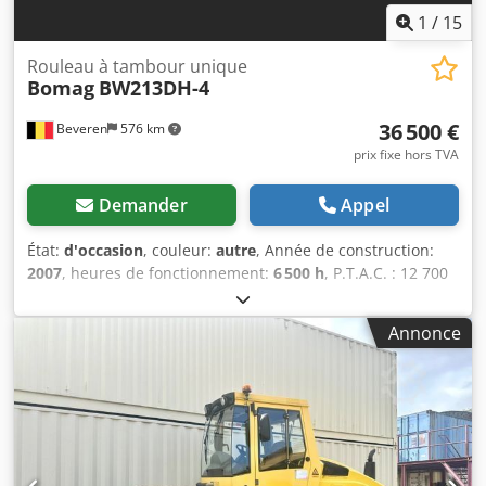
1
/
15
Rouleau à tambour unique
Bomag
BW213DH-4
36 500 €
Beveren
576 km
prix fixe hors TVA
Demander
Appel
État:
d'occasion
, couleur:
autre
, Année de construction:
2007
, heures de fonctionnement:
6 500 h
, P.T.A.C. : 12 700
kg Marque du moteur : Deutz Marquage CE : oui Cedpey R
Uwrofx Abkerf Numéro de série : 101582511260 Machines
Annonce
à vendre ! Parcourez notre site pour découvrir une vaste
sélection de machines prêtes à l’achat. Nous disposons de
plus d’options que celles présentées en ligne, n’hésitez pas
à nous appeler ou à nous écrire à tout moment. Toutes nos
machines sont entièrement révisées et contrôlées pour
leur fiabilité. Besoin de photos ? Contactez-nous et nous
vous les transmettrons rapidement. Nous sommes à votre