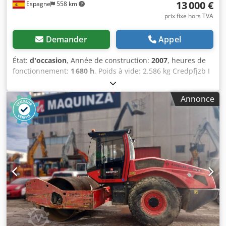
13 000 €
Espagne
558 km
prix fixe hors TVA
Demander
Appel
État:
d'occasion
, Année de construction:
2007
, heures de
fonctionnement:
1 680 h
, Poids à vide: 2.586 kg Credpfjzb I
Tmsx Abkjf Dimensions (LxlxH): 248 x 128 x 180 cm
Annonce