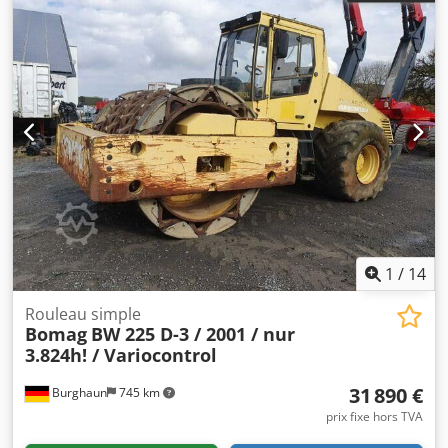
1
/
14
Rouleau simple
Bomag
BW 225 D-3 / 2001 / nur
3.824h! / Variocontrol
31 890 €
Burghaun
745 km
prix fixe hors TVA