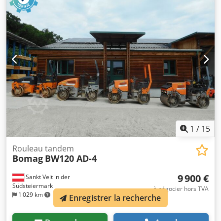
disposons de plus d’options que celles présentées en
ligne, alors n’hésitez pas à nous appeler ou à nous envoyer
un e-mail à tout moment. Codpozblb Uefx Abksrf Toutes
nos machines sont entièrement révisées et contrôlées
pour leur fiabilité. Besoin de photos ? Contactez-nous et
nous vous les transmettrons rapidement. Nous pouvons
vous accompagner en néerlandais, anglais, français,
allemand, espagnol et russe. Découvrez notre large
gamme de machines fiables.
1
/
15
Rouleau tandem
Bomag
BW120 AD-4
9 900 €
Sankt Veit in der
Südsteiermark
à négocier hors TVA
1 029 km
Enregistrer la recherche