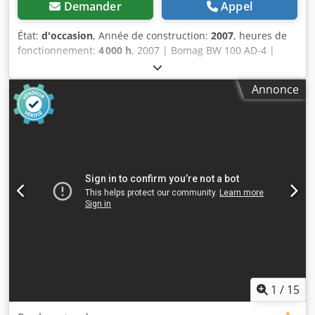
Demander
Appel
État:
d'occasion
, Année de construction:
2007
, heures de
fonctionnement:
4 000 h
, 2007 | Bomag BW 100 AD-4 |
Rouleau tandem d'occasion | 4 000 heures 📍Localisation :
France 🚛 Livraison possible à votre destination – Utilisez
Annonce
notre calculateur d’expédition pour estimer les coûts de
transport ! 💰 Achetez maintenant pour 8 500 EUR ou faites
une offre. Paiement à la livraison possible moyennant des
frais abordables (sous réserve d’approbation)* 👷‍♂️ Inspecté
par un expert indépendant 44 points d’inspection, 42
approuvés ✅, 2 imperfections ℹ️, 0 dépenses ⚠️ Cedpfx
Aszim T Hjbksrf 📌 Commentaire de l’inspecteur : Machine
en bon état. Le compteur a été remplacé, les 200 heures
ne sont donc pas réelles, mais tout est en ordre et il n’y a
rien à signaler. 📄 Souhaitez-vous consulter le rapport
d’inspection complet, des photos supplémentaires ou une
vidéo ? Conseil : la référence « 40959 Equippo » est
souvent utilisée pour rechercher des informations plus
détaillées en ligne. 💡 Pourquoi cette machine et nos
1
/
15
services se distinguent : ✔ Inspection approfondie par des