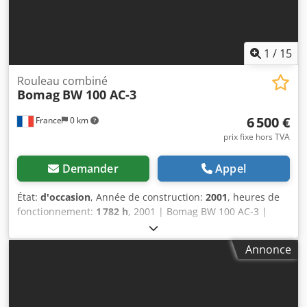
1
/
15
Rouleau combiné
Bomag
BW 100 AC-3
6 500 €
France
0 km
prix fixe hors TVA
Demander
Appel
État:
d'occasion
, Année de construction:
2001
, heures de
fonctionnement:
1 782 h
, 2001 | Bomag BW 100 AC-3 |
Rouleau combiné d'occasion | 1782 heures 📍 Localisation
: France 🚛 Livraison possible à votre adresse – Utilisez
Annonce
notre calculateur d’expédition pour estimer les coûts de
transport ! 💰 Achetez maintenant pour 6 500 EUR ou faites
une offre. Paiement à la livraison possible moyennant des
frais abordables (sous réserve d’approbation)* 👷‍♂️ Inspecté