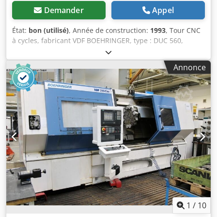
Demander
Appel
État:
bon (utilisé)
, Année de construction:
1993
, Tour CNC
à cycles, fabricant VDF BOEHRINGER, type : DUC 560,
année de fabrication : 1993. Équipé d'une commande
SIEMENS SINUMERIK 805T. Cedped Ewaaofx Abkerf
Annonce
Longueur de tournage : 1000 mm Diamètre de tournage
au-dessus du plateau : 365 mm Diamètre de tournage au-
dessus du bâti : 570 mm Vitesses de broche : 3-2500
tr/min, moteur de broche : 19 kW Alésage de broche : 62
mm Diamètre du mandrin : 315 mm, Forkardt Tourelle à 8
positions VDI 30 Livré avec accessoires et documentation
technique de la machine.
1
/
10