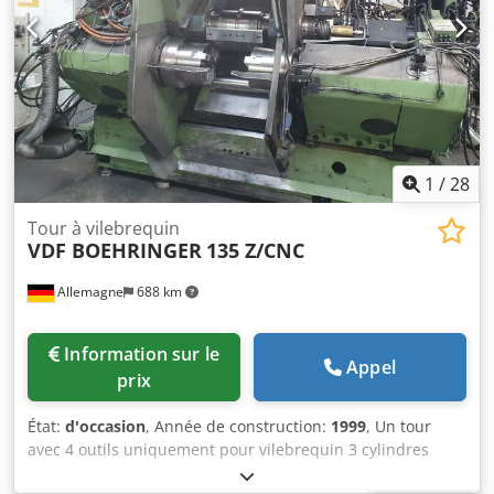
mm Moteur principal : 19 kW Longueur de serrage max. :
2250 mm Puissance totale requise : 24 kW Poids de la
machine env. : 4,8 t Encombrement env. : 4,0 x 1,65 x 1,75
m Commande cycles Siemens, Sinumerik 805 pour
tournage conique, cycle de filetage et d’ébauche, porte-
outil à changement rapide Multifix taille "C", mandrin 3
mors inclus et lunette.
1
/
28
Tour à vilebrequin
VDF BOEHRINGER
135 Z/CNC
Allemagne
688 km
Information sur le
Appel
prix
État:
d'occasion
, Année de construction:
1999
, Un tour
avec 4 outils uniquement pour vilebrequin 3 cylindres
Credpfx Asw Dufiobkof *