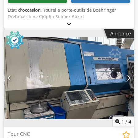
État:
d'occasion
, Tourelle porte-outils de Boehringer
Drehmaschine Cjdpfjn Sulmex Abkjrf
Annonce
1
/
4
Tour CNC