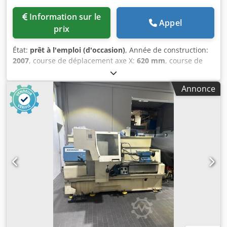
Information sur le
Appel
prix
État:
prêt à l'emploi (d'occasion)
, Année de construction:
2007
, course de déplacement axe X:
620 mm
, course de
déplacement axe Z:
2 000 mm
, Diamètre de barre (max.):
110 mm
, fabricant de contrôleurs:
SIEMENS
, modèle de
Annonce
contrôleur:
840D
, nombre d'axes:
3
, Tour horizontal
fabriqué en 2007. Ce BOEHRINGER VDF 400 CM est équipé
d'un mandrin de 500 mm et d'un outil tournant pour une
plus grande polyvalence. Elle offre une course
impressionnante de 620 mm sur l'axe X et de 2000 mm sur
l'axe Y. Si vous cherchez à obtenir des capacités de
tournage de haute qualité, pensez à la machine
BOEHRINGER VDF 400 CM que nous avons à vendre.
Contactez-nous pour plus d'informations. Codpfxey Enlls
Abkjrf • Diamètre du mandrin : 500 mm Technical
Specification Driven Tools Yes Counter Spindle No