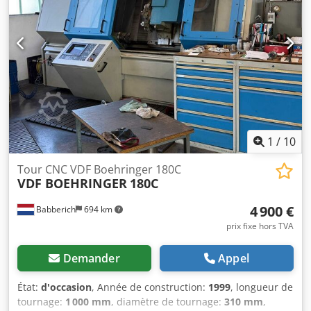
rotation maximale : 4500 tr/min Diamètre de l'alésage de la
broche : Ø 78 mm Tourelle à 8 outils Poids : environ 8
tonnes
1
/
10
Tour CNC VDF Boehringer 180C
VDF BOEHRINGER
180C
4 900 €
Babberich
694 km
prix fixe hors TVA
Demander
Appel
État:
d'occasion
, Année de construction:
1999
, longueur de
tournage:
1 000 mm
, diamètre de tournage:
310 mm
,