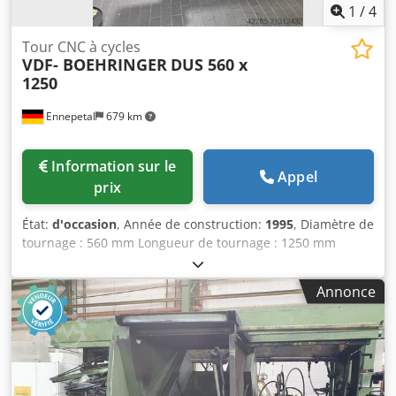
1
/
4
Tour CNC à cycles
VDF- BOEHRINGER
DUS 560 x
1250
Ennepetal
679 km
Information sur le
Appel
prix
État:
d'occasion
, Année de construction:
1995
, Diamètre de
tournage : 560 mm Longueur de tournage : 1250 mm
Commande : Sinumerik 805 Cedpfx Aboymp Suekorf
Diamètre de tournage au-dessus du chariot transversal :
Annonce
340 mm Alésage de la broche : 63 mm Vitesses de broche :
3 - 2500 tr/min Avances - longitudinales : 0,001 - 3 mm/tr
Avances - transversales : 0,001 - 3 mm/tr Avance rapide
longitudinale : 7 m/min Avance rapide transversale : 3,5
m/min Filetages - pas métriques : 0,5 - 140 mm Filetages -
pas en pouces : 1/4 - 56 filets/pouce Filetages - module :