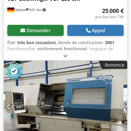
25 000 €
Idstein
631 km
prix fixe hors TVA
Demander
Appel
État:
très bon (occasion)
, Année de construction:
2001
,
Fonctionnalité:
entièrement fonctionnel
, longueur de
tournage:
1 000 mm
, diamètre de tournage:
480 mm
, •
Révision du tourelle en 2021 • Pompe d’arrosage (KSS) avec
Annonce
pression/débit accru en 2021 Csdpfewwkx Esx Abkjrf •
Tube de traction remplacé et broche entièrement révisée
et rodée en 2022 • Préparée pour le chargement
automatique des pièces par cellule robotisée Commande :
CNC Siemens 840 D avec écran couleur DONNÉES
TECHNIQUES Diamètre de passage maximum : 550 mm
Diamètre de tournage maximum : 480 mm Longueur de
tournage : 1000 mm Alésage de broche : 78 mm Puissance
moteur (50%) : 53 kW Plage de vitesse (monorégime) : 30 –
4000 tr/min Tourelle tambour Nombre de postes : 12, dont
6 entraînés Porte-outils à queue cylindrique : 40 mm Plage