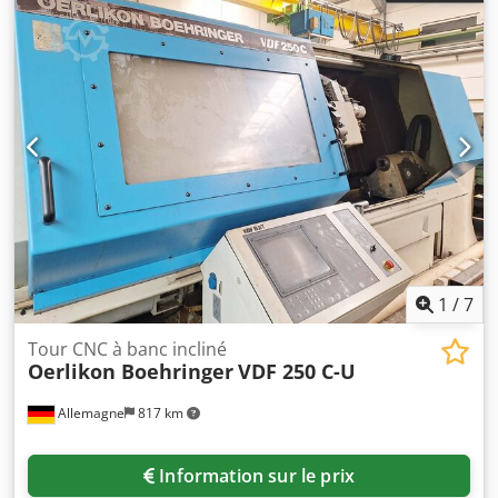
1
/
7
Tour CNC à banc incliné
Oerlikon Boehringer
VDF 250 C-U
Allemagne
817 km
Information sur le prix