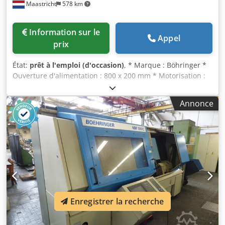
Maastricht
578 km
Information sur le
Appel
prix
État:
prêt à l'emploi (d'occasion)
, * Marque : Böhringer *
Ouverture d'alimentation : 800 x 200 mm * Motorisation :
moteur électrique de 30 kW. Cjdpfx Aeywmt Ejbkjrf
Annonce
Enregistrer la recherche