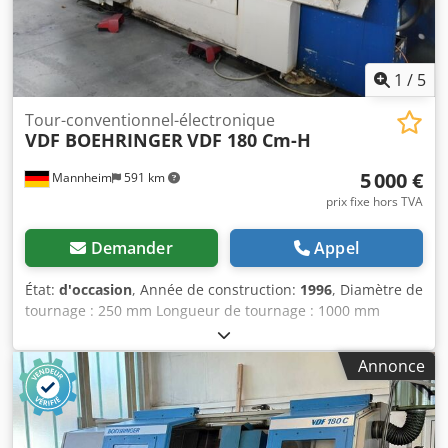
1
/
5
Tour-conventionnel-électronique
VDF BOEHRINGER
VDF 180 Cm-H
5 000 €
Mannheim
591 km
prix fixe hors TVA
Demander
Appel
État:
d'occasion
, Année de construction:
1996
, Diamètre de
tournage : 250 mm Longueur de tournage : 1000 mm
Commande : commande numérique Philips Poids de la
machine : environ 8 tonnes Commande numérique Philips
Annonce
Course de l'axe X : 295 mm / Course de l'axe Y : 295 mm
Distance entre les pointes : 1000 mm Diamètre maximal
sur le chariot : Ø 310 mm Crodpfx Aboyan R Askef
Diamètre maximal en tournage : Ø 250 mm Vitesse de