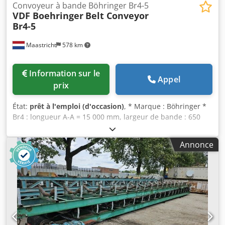
Convoyeur à bande Böhringer Br4-5
VDF Boehringer
Belt Conveyor
Br4-5
Maastricht
578 km
Information sur le
Appel
prix
État:
prêt à l'emploi (d'occasion)
, * Marque : Böhringer *
Br4 : longueur A-A = 15 000 mm, largeur de bande : 650
mm, entraînement : 7,5 kW * Br5 : longueur A-A = 22 500
mm, largeur de bande : 1 000 mm, entraînement : 7,5 kW
Annonce
(=vendu) Crodpfx Aeywm Aaebkef