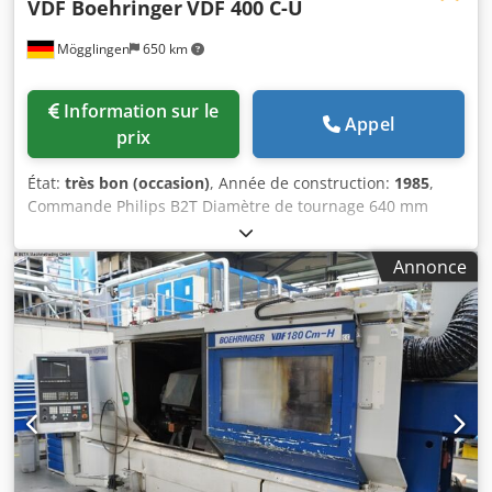
VDF Boehringer
VDF 400 C-U
Mögglingen
650 km
Information sur le
Appel
prix
État:
très bon (occasion)
, Année de construction:
1985
,
Commande Philips B2T Diamètre de tournage 640 mm
Diamètre d’usinage longitudinal 550 mm Diamètre
d’usinage sur la tourelle 450 mm Longueur de tournage
Annonce
1000 mm Cedpfxezpy Rro Abkorf Vitesse de rotation de la
broche 2 240 tr/min Alésage de la broche 103 mm Tourelle
à 12 positions, norme VDI 60 Convoyeur à copeaux