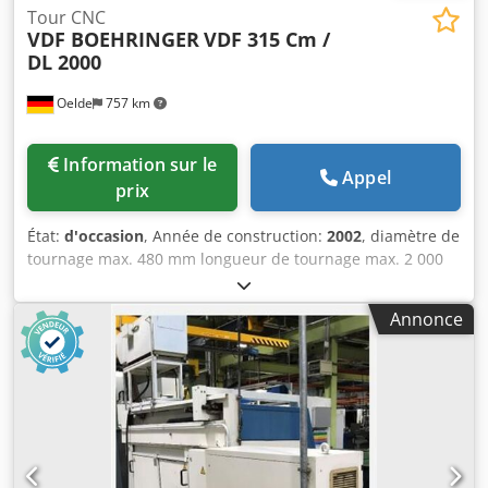
Tour CNC
VDF BOEHRINGER
VDF 315 Cm /
DL 2000
Oelde
757 km
Information sur le
Appel
prix
État:
d'occasion
, Année de construction:
2002
, diamètre de
tournage max. 480 mm longueur de tournage max. 2 000
mm Système de commande Siemens Sinumerik 840 D
Diamètre de pivotement maximal au-dessus du couvercle
Annonce
du lit 520 mm Plage de vitesse - broche principale 7 - 2 800
min/-1 2 étapes de la vitesse Puissance d'entraînement -
broche principale 53 kW Couple max. 3 456 Nm Nez de
broche 11 DIN 55026 diamètre du mandrin 315 mm
alésage de la broche 103 mm diamètre de tige utilisable 82
mm Csdpfevy Ig Tex Abkerf Déplacement x 405 mm Course
en Z 2 049 mm diamètre de la broche 100 mm Course de la
plume 100 mm force de serrage 14 kN porte-plume 30 DIN