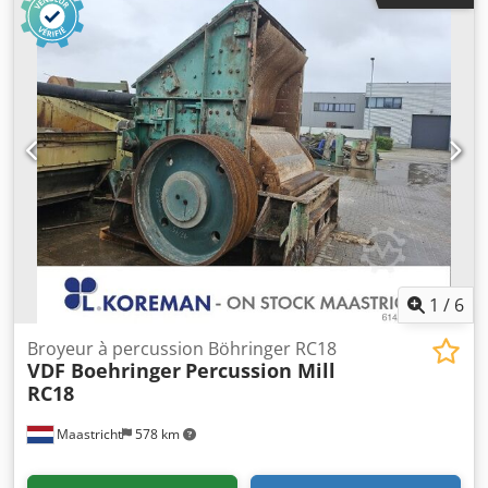
bande : 650 mm, entraînement : motoréducteur 5,5 kW.
1
/
6
Broyeur à percussion Böhringer RC18
VDF Boehringer
Percussion Mill
RC18
Maastricht
578 km