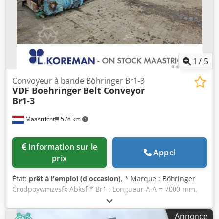
1
/
5
Convoyeur à bande Böhringer Br1-3
VDF Boehringer
Belt Conveyor
Br1-3
Maastricht
578 km
Information sur le
Appel
prix
État:
prêt à l'emploi (d'occasion)
, * Marque : Böhringer
Crodpoywmzvsfx Abksf * Br1 : Longueur A-A = 7000 mm,
largeur de bande : 900 mm, entraînement : motoréducteur
5,5 kW. * Br3 : Longueur A-A = 28000 mm, largeur de
Annonce