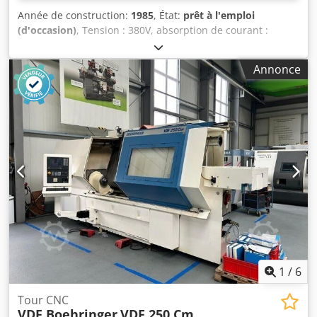
Année de construction:
1985
, État:
prêt à l'emploi
(d'occasion)
, Tension : 380V, absorption de courant :
125/118A, commande : Philips B2T 6, équipement : tourelle
actionnée hydrauliquement, espace de travail fermé avec
Annonce
banc incliné, hydraulique de serrage, tuyauterie, état :
entièrement fonctionnel, excellente condition mécanique,
aspect visuel soigné, partiellement révisé, tourelle porte-
outil : codeur de position angulaire entièrement remplacé,
la tourelle indexe conformément à la fiche technique sans
aucune erreur et avec une précision maximale, commande
CNC : alimentation révisée par un professionnel,
entraînement de la broche principale : partie
puissance/entraînement entièrement révisée, avec
mandrin hydraulique et mors de base. Une visite sur place
est possible. Cjdpfoy U Nqnox Abkerf
1
/
6
Tour CNC
VDF Boehringer
VDF 250 Cm