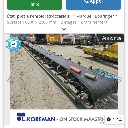
Appel
prix
État:
prêt à l'emploi (d'occasion)
, * Marque : Böhringer *
Surface : 6000 x 2000 mm – 2 étages * Entraînement :
moteur électrique 22 kW Cjdpfeywngtjx Abkerf * Inclus :
ressorts et supports de ressorts
Annonce
1
/
4