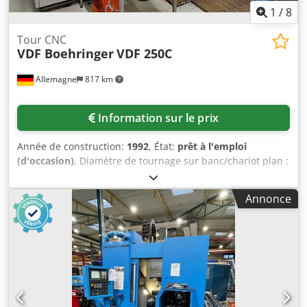
barre Ø max. 63 mm compris tube de traction et montage
1
/
8
Tour CNC
VDF Boehringer
VDF 250C
Allemagne
817 km
Information sur le prix
Année de construction:
1992
, État:
prêt à l'emploi
(d'occasion)
, Diamètre de tournage sur banc/chariot plan :
420mm/280mm, longueur de tournage : 1000mm, alésage
de broche : 78mm, vitesse de rotation max. : 3550 t/min,
Annonce
puissance d'entraînement : 35kW, emplacements d'outils :
12 (avec outils entraînés), porte-outils : VDI50, avance
rapide : 10m/min. Dimensions de la machine X/Y/Z : env.
4100mm/2300mm/2200mm, poids : env. 10000kg,
commande : Siemens 840T avec axe C. Après un
remplacement de la batterie tampon, le logiciel de la
machine a été effacé, ce qui a entraîné la suppression de
certains paramètres de la machine sans documentation et