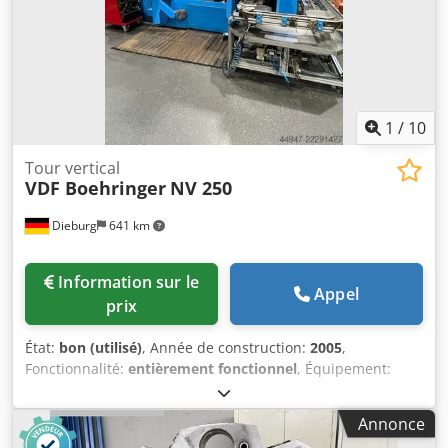
un fonctionnement automatique est actuellement
impossible. Disponible probablement à partir du 1er
trimestre 2025. Crsdpfx Aeu D H Hwobksf
1
/
10
Tour vertical
VDF Boehringer
NV 250
Dieburg
641 km
Information sur le
Appel
prix
État:
bon (utilisé)
, Année de construction:
2005
,
Fonctionnalité:
entièrement fonctionnel
, Équipement:
documentation / manuel
, BOEHRINGER NV 250, tour
vertical CNC À vendre : une tour vertical CNC BOEHRINGER
Annonce
NV 250, année de fabrication 2005. Cette machine est