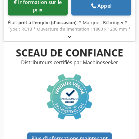
Information sur le
Appel
prix
État:
prêt à l'emploi (d'occasion)
, * Marque : Böhringer *
Type : RC18 * Ouverture d’alimentation : 1800 x 1200 mm *
Entraînement : moteur électrique 160 kW Cedpfx Asywmy
Ejbksrf * Incl. : pièces d’usure neuves * Poids : env. 41
tonnes
SCEAU DE CONFIANCE
Distributeurs certifiés par Machineseeker
Plus d'informations maintenant