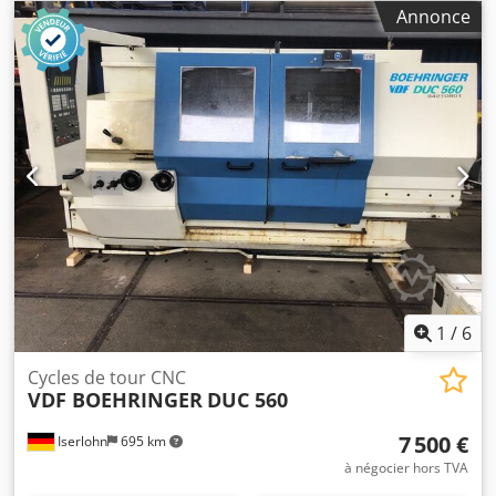
Annonce
1
/
6
Cycles de tour CNC
VDF BOEHRINGER
DUC 560
7 500 €
Iserlohn
695 km
à négocier hors TVA