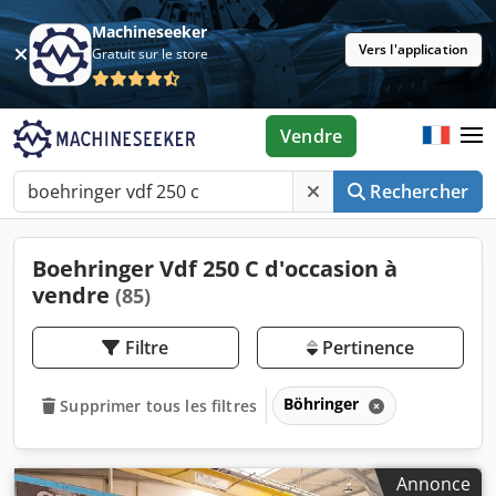
Machineseeker
Vers l'application
Gratuit sur le store
Vendre
Rechercher
Boehringer Vdf 250 C d'occasion à
vendre
(85)
Filtre
Pertinence
Böhringer
Supprimer tous les filtres
Annonce