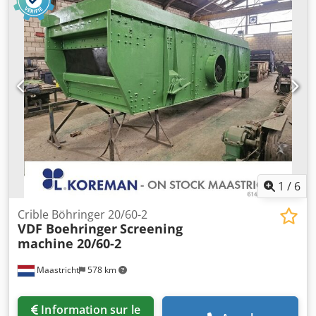
machine, documentation technique ; Accessoires :
mandrin à 3 mors, div. porte-outils Vidéo disponible
Crodpfxowwluzo Abksf *
1
/
6
Crible Böhringer 20/60-2
VDF Boehringer
Screening
machine 20/60-2
Maastricht
578 km
Information sur le