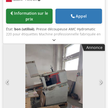
Information sur le
Appel
prix
État:
bon (utilisé)
, Presse découpeuse AMC Hydromatic
220 pour étiquettes Machine professionnelle fabriquée en
Italie. AMC est un leader mondial dans la fabrication de
presses à découper pour étiquettes. Dwsdpfxjzmu I He
Annonce
Albja Très bon état. La machine est 100% opérationnelle et
prête pour la production. Il s'agit du modèle actuellement
en production. Caractéristiques techniques : Format
maximal : 220 x 220 mm Nombre de cycles : 18/min
Productivité : 900 000 feuilles/h Poids : 700 kg La machine
est équipée d'une unité hydraulique à action rapide.
Barrières immatérielles de sécurité. Table d'alimentation
réglable dans toutes les directions. Deux modes de
fonctionnement : semi-automatique et manuel. Guidage
de bande à la sortie.