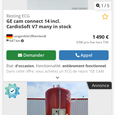
1
/
5
Resting ECG
GE cam connect 14
incl.
CardioSoft V7 many in stock
1 490 €
Langenfeld (Rheinland)
647 km
EXW prix fixe hors TVA
Demander
Appel
État:
d'occasion
, Fonctionnalité:
entièrement fonctionnel
,
Dans cette offre, vous achetez un ECG de repos "GE CAM
Connect 14" à l'état neuf. Objet de la vente : 1 x GE CAM
Connect 14 avec les caractéristiques suivantes : ECG de
Annonce
repos mobile Dedpfx Alowr Anbobjwa 12 ou 15 dérivations
Facilement intégrable dans les systèmes MUSE et PACS
Avec détection automatique de l'arythmie Compatible
DICOM État : Il s'agit dans cette offre d'un appareil
d'occasion qui peut éventuellement présenter des traces
d'utilisation (petites éraflures ou jaunissement). Le