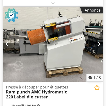
mm. Dwodezqckkjpfx Albja
Annonce
1
/
8
Presse à découper pour étiquettes
Ram punch AMC Hydromatic
220
Label die cutter
Radom
1 496 km