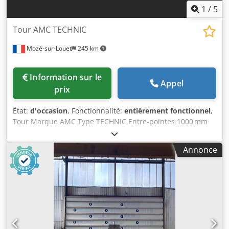
1
/
5
Tour AMC TECHNIC
Mozé-sur-Louet
245 km
Information sur le
Appel
prix
État:
d'occasion
, Fonctionnalité:
entièrement fonctionnel
,
Tour Marque AMC Type TECHNIC Entre‑pointes 1000 mm
Djdpfxjziyuqj Albewa Hauteur de pointe 180 à 230 mm
Diamètre au‑dessus du banc ≈ 360 mm Diamètre
Annonce
au‑dessus du chariot ≈ 200 mm Passage de broche
40 à 52 mm Vitesses de broche 12 à 18 vitesses mécaniques
(env. 30 – 2000 tr/min) Motorisation 3 à 5,5 kW triphasé Poids
env. 1200 – 1600 kg