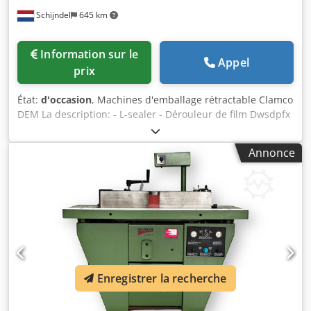
Schijndel
645 km
Information sur le
Appel
prix
État:
d'occasion
, Machines d'emballage rétractable Clamco
DEM La description: - L-sealer - Dérouleur de film Dwsdpfx
Aljtlfhyjbja - Tunnel de four
Annonce
Enregistrer la recherche