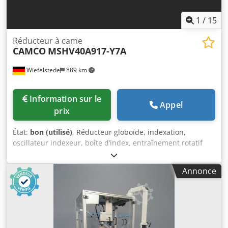
1
/
15
Réducteur à came
CAMCO
MSHV40A917-Y7A
Wiefelstede
889 km
Information sur le
Appel
prix
État:
bon (utilisé)
, Réducteur globoïde, indexation,
oscillateur indexeur, boîte d’index, entraînement rotatif
d’indexation -Fabricant : CAMCO, boîte d'index -Modèle :
MSHV40A917-Y7A -Embrayage de surcharge : 11FC-SD -
Annonce
Arbres : Ø 55x45 / 35x80 / 35x75 mm -Rapport de
transmission : 20 tours = 90° -Dimensions : 815/720/H585
mm -Poids : 327 kg Dwjdowz Idtjpfx Albsa