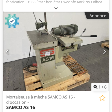
fabrication : 1988 État : bon état Dwedpfx Aozk Ny Eolbea
Équipement et caractéristiques techniques : - Longueur
des tables de travail : 1 440 mm - Largeur totale des deux
Annonce
tables de travail : 710 mm - Inclinaison des tables de
travail : 0 à 30 degrés - Pression de travail : 6 bars -
Longueur de la bande abrasive : 2 170 mm - Largeur de la
bande abrasive : 150 mm - Vitesse de la bande abrasive :
10 à 20 m/s - Réglage vertical du groupe oscillant : 125 mm
- Consommation d’air : 25 NL/min - Alimentation
électrique : 400 V / 2,9 kW Poids : 490 kg Disponibilité : à
court terme Lieu de stockage : 63934 Röllbach
1
/
6
Mortaiseuse à mèche SAMCO AS 16 -
d'occasion -
SAMCO
AS 16