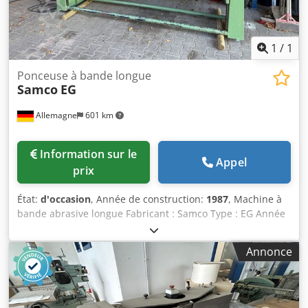
1
/
1
Ponceuse à bande longue
Samco
EG
Allemagne
601 km
Information sur le
Appel
prix
État:
d'occasion
, Année de construction:
1987
, Machine à
bande abrasive longue Fabricant : Samco Type : EG Année
de fabrication : 1987 Dwedpjxdnrgefx Alboa Longueur de
ponçage : 3 000 mm Inclut des bandes de rechange ä3826
Annonce