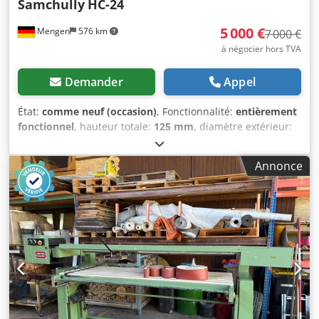
Samchully
HC-24
5 000 €
Mengen
576 km
7 000 €
à négocier hors TVA
Demander
Appel
État:
comme neuf (occasion)
, Fonctionnalité:
entièrement
fonctionnel
, hauteur totale:
125 mm
, diamètre extérieur:
610 mm
, entraxe des trous:
180 mm
, Samchully mandrin 3
mors / HC-24 1x bride standard 3 x mors tendres 3 x mors
Annonce
durs 1 x clé 1 x pompe à graisse Spécifications : Dodpoxzcq
Ejfx Albewa Diamètre de course des mors : 16 Course du
piston : 35 Diamètre de serrage max. : 610 Diamètre de
serrage min. : 152 Force d'entrée maximale admissible : 82
(8362) Force de serrage statique maximale : 273 (27838)
Vitesse max. (tr/min) : 1760 Poids : 223 Moment d'inertie :
12,2 Pression hydraulique max. : 3,2 (32,6) Vérin
hydraulique (exploitation) : Y-2035R(RE) Mors durs de
travail : HB18B2 Modèle KITAGAWA : N-24