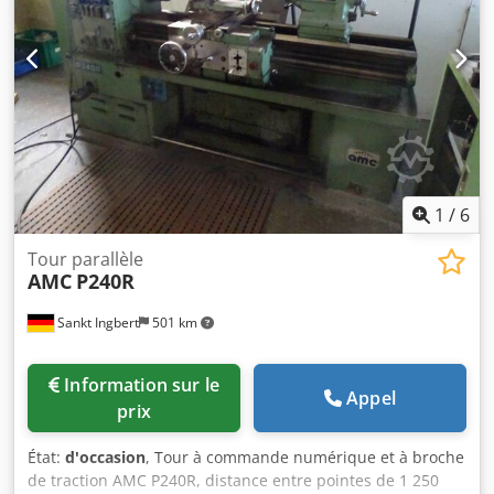
1
/
6
Tour parallèle
AMC
P240R
Sankt Ingbert
501 km
Information sur le
Appel
prix
État:
d'occasion
, Tour à commande numérique et à broche
de traction AMC P240R, distance entre pointes de 1 250