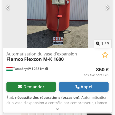
fonctionnement de l'appareil a été testé. Emballage et
expédition : Vous pouvez volontiers venir voir l'appareil
pendant nos heures de bureau. Veuillez prendre rendez-
vous à cet effet ! Un emballage résistant à la mer et une
expédition dans le monde entier sont possibles sur
demande ! Pour plus d'informations, vous pouvez bien
entendu nous contacter personnellement.
1
/
3
Automatisation du vase d'expansion
Flamco
Flexcon M-K 1600
860 €
Tatabánya
1 238 km
prix fixe hors TVA
Demander
Appel
État:
nécessite des réparations (occasion)
, Automatisation
d’un vase d’expansion à contrôle par compresseur, Flamco
Flexcon M-K 1600, machine d’occasion Fabricant : Flamco
B.V. (Pays-Bas) – Fabricant de premier plan de technologies