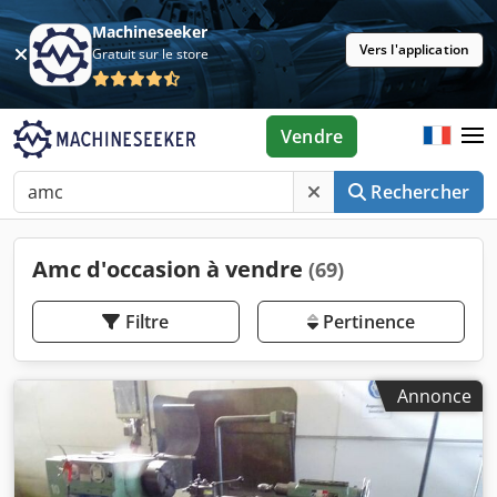
Machineseeker
Vers l'application
Gratuit sur le store
Vendre
Rechercher
Amc d'occasion à vendre
(69)
Filtre
Pertinence
Annonce