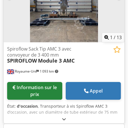
1
/
13
Spiroflow Sack Tip AMC 3 avec
convoyeur de 3 400 mm
SPIROFLOW
Module 3 AMC
Royaume-Uni
1 093 km
Information sur le
Appel
prix
État:
d'occasion
, Transporteur à vis Spiroflow AMC 3
d’occasion, avec un diamètre de tube extérieur de 75 mm
et une longueur de 3 400 mm. Les pièces en contact avec
le produit sont en acier inoxydable 304. L’unité est