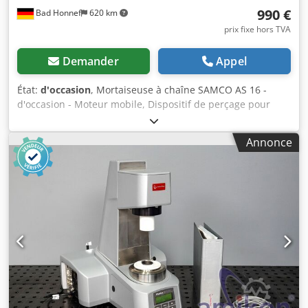
990 €
Bad Honnef
620 km
prix fixe hors TVA
Demander
Appel
État:
d'occasion
, Mortaiseuse à chaîne SAMCO AS 16 -
d'occasion - Moteur mobile, Dispositif de perçage pour
tourillons Dwedpfx Alow Nv Nxobja ----- Caractéristiques
techniques ----- Dimensions de la table de travail : 550 x
Annonce
285 mm, Largeur de perçage : 190 mm, Profondeur de
perçage : 120 mm, Vitesse : 2 840 tr/min, Moteur : 1,5 kW,
Poids : 220 kg