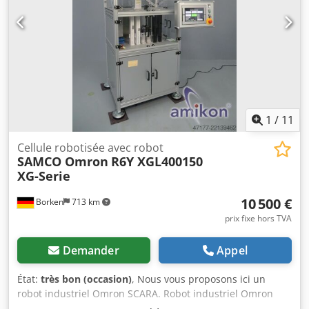
1
/
11
Cellule robotisée avec robot
SAMCO Omron
R6Y XGL400150
XG-Serie
10 500 €
Borken
713 km
prix fixe hors TVA
Demander
Appel
État:
très bon (occasion)
, Nous vous proposons ici un
robot industriel Omron SCARA. Robot industriel Omron
SCARA avec boîte de programmation PB R6Y XGL400, série