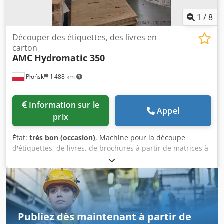
1
/
8
Découper des étiquettes, des livres en
carton
AMC
Hydromatic 350
Płońsk
1 488 km
Information sur le
Appel
prix
État:
très bon (occasion)
, Machine pour la découpe
d'étiquettes, de livres, de brochures à partir de matrices à
pousser. Format maximal 350 x 350 mm Dwsdpfswm Hk Ajx
Albja
Publiez dès maintenant à partir de