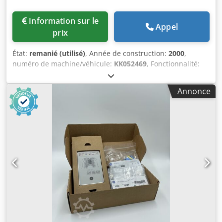
Information sur le
Appel
prix
État:
remanié (utilisé)
, Année de construction:
2000
,
numéro de machine/véhicule:
KK052469
, Fonctionnalité:
entièrement fonctionnel
, Puissance nominale : 380 V,
4 kW Dimensions de la table : 1 070 x 620 mm Inclinable à
Annonce
l’aide d’une manivelle, 45° Réglage de la hauteur à l’aide
d’une manivelle Rotation à droite/à gauche Frein moteur
Prise pour appareil d’alimentation Protections pour les
fraiseuses portatives Dodjiinm Hepfx Albewa Diamètre de
la broche : 30 mm Butée Aigner Raccord d’aspiration :
2 x 120 mm Vitesses de rotation :
1 400/3 500/6 000/8 000 tr/min Manuel d’utilisation