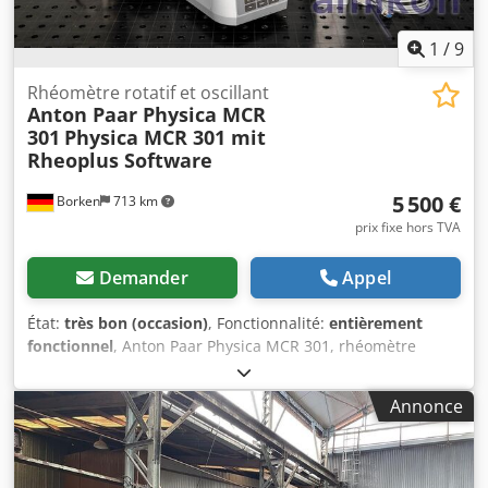
1
/
9
Rhéomètre rotatif et oscillant
Anton Paar Physica MCR
301
Physica MCR 301 mit
Rheoplus Software
5 500 €
Borken
713 km
prix fixe hors TVA
Demander
Appel
État:
très bon (occasion)
, Fonctionnalité:
entièrement
fonctionnel
, Anton Paar Physica MCR 301, rhéomètre
rotatif modulaire Fabricant : Anton Paar GmbH Type :
Physica MCR 301 Type de machine : Rhéomètre rotatif et
Annonce
oscillatoire modulaire Pays de fabrication : Autriche (Graz)
Un rhéomètre rotatif Anton Paar Physica MCR 301
d'occasion est à vendre. Cet appareil de laboratoire est
adapté à la caractérisation rhéologique des liquides, des