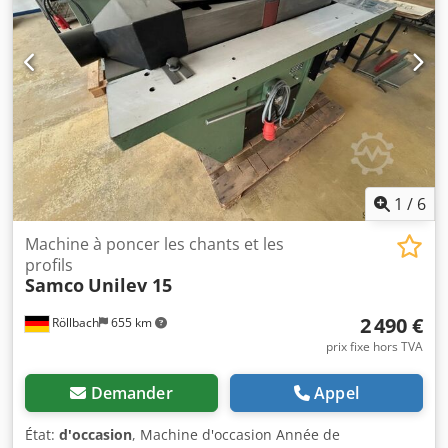
1
/
6
Machine à poncer les chants et les
profils
Samco
Unilev 15
2 490 €
Röllbach
655 km
prix fixe hors TVA
Demander
Appel
État:
d'occasion
, Machine d'occasion Année de