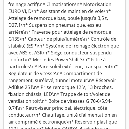
freinage actif)\n* Climatisation\n* Motorisation
EURO VI, D\n* Assistant de maintien de voie\n*
Attelage de remorque bas, boule jusqu’à 3,5 t,
D27,1\n* Suspension pneumatique, essieu
arrière\n* Traverse pour attelage de remorque
G135\n* Capteur de pluie/lumière\n* Contrôle de
stabilité (ESP)\n* Système de freinage électronique
avec ABS et ASR\n* Siège conducteur suspendu
confort\n* Mercedes PowerShift 3\n* Filtre à
particules\n* Pare-soleil extérieur, transparent\n*
Régulateur de vitesse\n* Compartiment de
rangement, surélevé, tunnel moteur\n* Réservoir
AdBlue 25 l\n* Prise remorque 12 V, 13 broches,
fixation châssis, LED\n* Trappe de toit/volet de
ventilation toit\n* Boîte de vitesses G 70-6/5,94-
0,74\n* Rétroviseur principal, électrique, côté
conducteur\n* Chauffage, unité d’alimentation en
air comprimé électronique\n* Réservoir plastique
120 l, gauche\n* Moteur OM934, 4 cylindres en