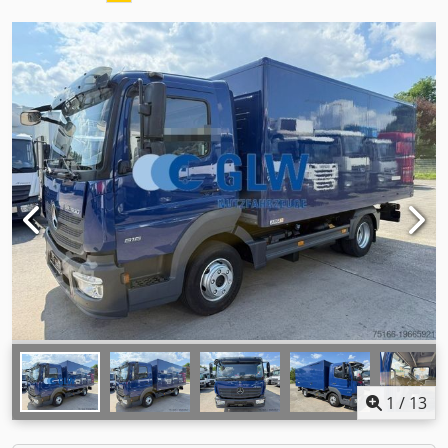
1
/
13