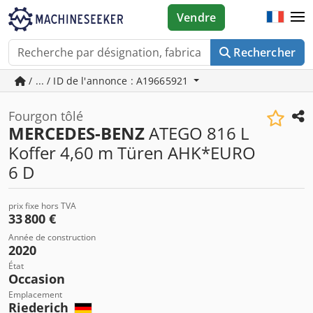
Vendre
Rechercher
/ ... / ID de l'annonce : A19665921
Fourgon tôlé
MERCEDES-BENZ
ATEGO 816 L
Koffer 4,60 m Türen AHK*EURO
6 D
prix fixe hors TVA
33 800 €
Année de construction
2020
État
Occasion
Emplacement
Riederich