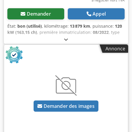
à négocier hors TVA
Demander
Appel
État:
bon (utilisé)
, kilométrage:
13 879 km
, puissance:
120
kW (163,15 ch)
, première immatriculation:
08/2022
, type
de carburant:
diesel
, dimension des pneus:
225/65R16
,
configuration d'essieux:
4x2
, empattement:
4 330 mm
,
Annonce
carburant:
diesel
, couleur:
blanc
, cabine conducteur:
cabine courte
, type d'engrenage:
mécanique
, nombre de
vitesses:
6
, classe d'émission:
Euro 6
, suspension:
autre
,
nombre de sièges:
3
, longueur totale:
7 250 mm
, largeur
totale:
2 220 mm
, hauteur totale:
3 290 mm
, longueur de
l'espace de chargement:
4 430 mm
, largeur de l’espace de
chargement:
2 110 mm
, hauteur de l'espace de
chargement:
2 350 mm
, Année de construction:
2022
,
Équipement:
ABS, Bluetooth, climatisation, contrôle de
Demander des images
traction, hayon élévateur, régulateur de vitesse,
régulation électrique des vitres, rétroviseur électrique,
système de navigation, verrouillage centralisé
, = Options
et accessoires supplémentaires = - Rétroviseurs chauffants
- Lampe halogène - Aucun - Plateau élévateur - Manuel