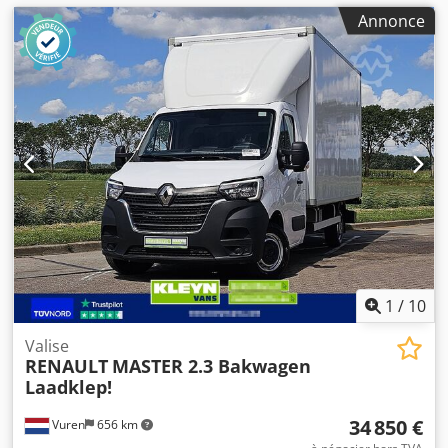
Annonce
1
/
10
Valise
RENAULT
MASTER 2.3 Bakwagen
Laadklep!
34 850 €
Vuren
656 km