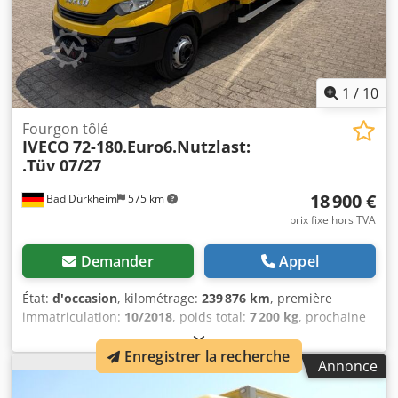
1
/
10
Fourgon tôlé
IVECO
72-180.Euro6.Nutzlast:
.Tüv 07/27
18 900 €
Bad Dürkheim
575 km
prix fixe hors TVA
Demander
Appel
État:
d'occasion
, kilométrage:
239 876 km
, première
immatriculation:
10/2018
, poids total:
7 200 kg
, prochaine
inspection (TÜV):
07/2027
, couleur:
jaune
, classe
d'émission:
Euro 6
, nombre de sièges:
3
, Année de
Enregistrer la recherche
Annonce
construction:
2018
, Équipement:
ABS, hayon élévateur,
verrouillage centralisé
, ? Iveco Daily 3,0 l ? Véhicule