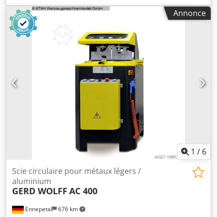
105 mm (carré) Capacité de coupe à 90 degrés :
Annonce
180 x 70 mm (plat) Capacité de coupe à 45 degrés :
environ 120 mm (rond) Capacité de coupe à 45 degrés :
100 mm (carré) Capacité de coupe à 45 degrés :
135 x 60 mm (carré) Vitesses de rotation de la lame de
scie : 1 700 / 3 400 tr/min Puissance totale requise :
1,5 / 2,2 kW Poids de la machine : environ 0,210 t
Dimensions (L x l x H) : 0,9 x 1,4 x 1,4 m Scie circulaire
manuelle pour la coupe de l’aluminium, avec coupes
d’onglet de 45 degrés à droite à 45 degrés à gauche et tête
de scie pivotante de 0 degré à 45 degrés vers la gauche.
Dans le modèle Cobra 352 MA (étau automatique), les
étaux se ferment automatiquement lorsque la tête de scie
descend. • Table tournante à roulements à billes pour un
réglage rapide et précis des coupes d’onglet. • Blocage à
1
/
6
vis pour maintenir la tête de scie dans n’importe quelle
position angulaire. • Lubrification automatique de la lame
Scie circulaire pour métaux légers /
de scie. • Système de serrage composé de deux étaux.
aluminium
GERD WOLFF
AC 400
• Blocage de la tête de scie en position haute. •㠶utte
réglable pour les coupes de même longueur. • Ouverture
Ennepetal
676 km
de l’étau : 180 mm