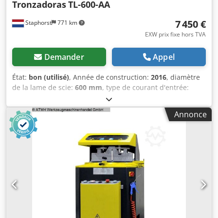
Tronzadoras
TL-600-AA
7 450 €
Staphorst
771 km
EXW prix fixe hors TVA
Demander
Appel
État:
bon (utilisé)
, Année de construction:
2016
, diamètre
de la lame de scie:
600 mm
, type de courant d'entrée:
triphasé
, pression de service:
8 barre
, Scie industrielle à
aluminium, qui effectue des coupes automatiques grâce à
Annonce
un système pneumatique à deux boutons, et qui maintient
la pièce à usiner par un double système de serrage
pneumatique. Le serrage est réglable, tant
horizontalement que verticalement. De plus, cette scie est
équipée d'un système de lubrification par brumisation, ce
qui améliore la qualité de la coupe. L'avance de la lame de
scie est réglable sur cette machine. Codpfxozf U Tmo
Anmorf Caractéristiques : - Mouvement de coupe
automatique - Double système de serrage pneumatique -
La lame de scie se déplace de bas en haut - Lame de scie