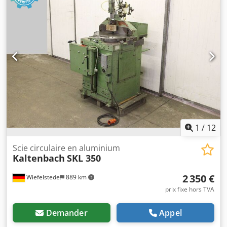
- Dimensions : 850/790/H1660 mm Credpfjd Sm U Rjx
Anmef - Poids : 234 kg
1
/
12
Scie circulaire en aluminium
Kaltenbach
SKL 350
2 350 €
Wiefelstede
889 km
prix fixe hors TVA
Demander
Appel