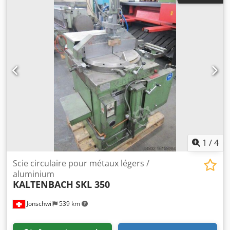
Système Hydrocheck - Système de lubrification par
brouillard - 1 convoyeur à rouleaux de 300 cm - 1
convoyeur à rouleaux de 300 cm avec butée de longueur -
Pistolet à air comprimé - Capot de protection -
Documentation Crjdporh Dkyefx Anmsf - 400 V
1
/
4
Scie circulaire pour métaux légers /
aluminium
KALTENBACH
SKL 350
Jonschwil
539 km