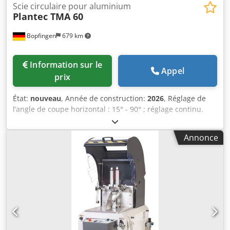
Scie circulaire pour aluminium
Plantec TMA 60
Bopfingen
679 km
Information sur le
Appel
prix
État:
nouveau
, Année de construction:
2026
, Réglage de
l’angle de coupe horizontal : 15° - 90° ; réglage continu.
Moteur de scie : 5,50 kW (400 volts). Lame de scie : 600
mm. Course : 180 mm à l’arrière. Hauteur de travail
Annonce
réglable de 940 à 1000 mm grâce à des pieds. 2
raccordements d’aspiration (en haut, sous le capot, et en
bas). Poids net : 600 kg. Dimensions (L x l x h) : 135 x 140 x
150 cm. Couleur RAL 9007 : gris aluminium. Plateau
tournant en acier nickelé rectifié. Tête de scie avec guides
linéaires à billes, conçue pour une grande précision, une
longue durée de vie et une grande rigidité. Le matériau à
scier peut être pré-tendu avec une faible pression lorsque
le capot est ouvert. Avance pneumohydraulique de la