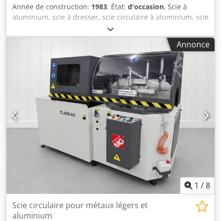
Année de construction:
1983
, État:
d'occasion
, Scie à
aluminium, scie à dresser, scie circulaire à aluminium, scie
circulaire semi-automatique à aluminium, scie à
tronçonner, scie à coupe de baguettes de verre. - Diamètre
Annonce
de la lame : 355 mm - Vitesses de rotation : 1420/2880
tr/min - Puissance du moteur : 3,7/4,5 kW - Équipée de :
système de refroidissement - Dimensions :
990/1140/H1535 mm Crsdped Ixn Rofx Anmof - Poids : 596
kg
1
/
8
Scie circulaire pour métaux légers et
aluminium