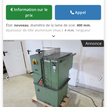
Information sur le
Appel
prix
État:
nouveau
, diamètre de la lame de scie:
400 mm
,
épaisseur de tôle aluminium (max.):
4 mm
, longueur
totale:
720 mm
, largeur totale:
760 mm
, hauteur totale:
1 330 mm
, Capacité de coupe acier rond à 90°:
120 mm
,
Annonce
Plage de coupe acier rond à 45°:
100 mm
, vitesse de
rotation (min.):
3 000 tr/min
, vitesse de rotation (max.):
3 000 tr/min
, La Gerd Wolff AC 400 est une scie
automatique pour la découpe de l’aluminium, fabriquée
pour notre marque de distribution "GERD WOLLF
Maschinenfabrik" par un fabricant réputé en Turquie.
Crodpfexb Ur Uex Anmof Équipement standard - Points de
fixation pour 15° - 22,5° - 30° - 45° - 67,5° - Poignée de
serrage pour blocage sur angles intermédiaires - Vitesse
de coupe réglable pour différents types de profils - Capot
de scie avec interrupteur de sécurité - Scie à entraînement
par courroie - Fonctionnement sécurisé à deux mains -
Lame de scie facilement remplaçable - 2 vérins