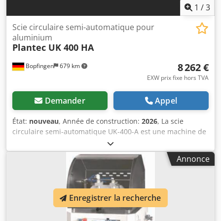
1
/
3
Scie circulaire semi-automatique pour
aluminium
Plantec UK 400 HA
8 262 €
Bopfingen
679 km
EXW prix fixe hors TVA
Demander
Appel
État:
nouveau
, Année de construction:
2026
, La scie
circulaire semi-automatique UK-400-A est une machine de
type « coupe ascendante » et est principalement utilisée
pour la découpe de profilés en fonte d’aluminium, en
Annonce
cuivre et en plastiques durs (principalement des
matériaux pleins). Cette machine se distingue par sa
manipulation facile, le remplacement rapide et pratique
du matériau, ainsi que le réglage simple de l’angle de
Enregistrer la recherche
coupe. La UK-400 A dispose d’une plage de coupe réglable
en continu à gauche et à droite jusqu’à 20° (angle