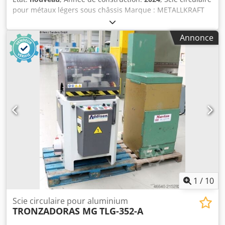
pour métaux légers sous châssis Marque : METALLKRAFT
Modèle : ULMS 420 N° d'art. : 3627420 État : machine
neuve Credpfxjtuch Eo Anmsf Zone de coupe (carrée) : 120
Annonce
x 120 mm Vitesse de rotation : 2900 tr/min équipée en
série de : - lame de scie 420 x 30 x 4,0 mm Z 120 - système
de lubrification par quantités minimales - pistolet à air
comprimé et tuyau spiralé - deux raccords d'aspiration
pour le raccordement à un système d'aspiration - Manuel
d'utilisation
1
/
10
Scie circulaire pour aluminium
TRONZADORAS MG
TLG-352-A