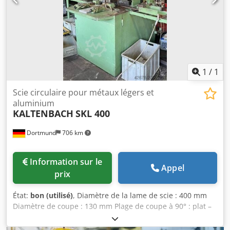
1
/
1
Scie circulaire pour métaux légers et
aluminium
KALTENBACH
SKL 400
Dortmund
706 km
Information sur le
Appel
prix
État:
bon (utilisé)
, Diamètre de la lame de scie : 400 mm
Diamètre de coupe : 130 mm Plage de coupe à 90° : plat –
260 x 60 mm Csdex Rvb Sopfx Anmorf Plage de coupe à 90°
: carré – 105 mm Plage de coupe à 45° : plat – 200 x 45 mm