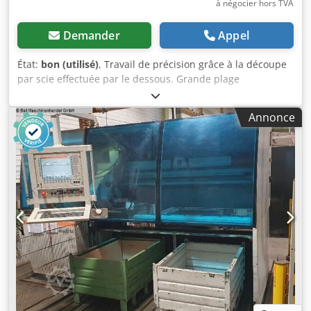
à négocier hors TVA
Demander
Appel
État:
bon (utilisé)
, Travail de précision grâce à la découpe
par scie effectuée par le dessous. Grande plage
d’inclinaison, jusqu’à 45° vers la gauche et jusqu’à 0° vers
la droite. Le mécanisme d’inclinaison particulier, doté
Annonce
d’une table tournante intégrée, permet de travailler de
l’avant, quelle que soit la position angulaire. Un butoir de
pièce réglable en arrière permet d’utiliser au mieux la
capacité de la lame de scie pour les profilés larges et plats.
Avance manuelle de la scie. Équipement de série
comprenant la lame de scie et le bâti inférieur. Dispositif
pneumatique de serrage des pièces (vertical). Dispositif de
pulvérisation à débit contrôlé. Unité de maintenance.
Cedezdi Nmopfx Anmsrf