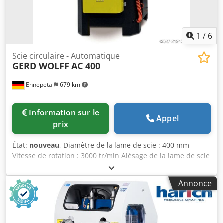
en carbure - Vitesse de coupe réglable - Butée de longueur
- Système de lubrification et de refroidissement -
Installation de brumisation - Pistolet à air - Coupe d'onglet
- Coupe automatique et coupe manuelle La machine est
1
/
6
livrée montée et installée. Des tests sont possibles.
Scie circulaire - Automatique
GERD WOLFF
AC 400
Ennepetal
679 km
Information sur le
Appel
prix
État:
nouveau
, Diamètre de la lame de scie : 400 mm
Vitesse de rotation : 3000 tr/min Alésage de la lame de scie
: 32 mm Largeur de la lame de scie : 4 mm Commande : NC
Puissance totale requise : 1,5-2 kW Poids de la machine :
Annonce
env. 162 kg Encombrement : env. 740 x 780 x 1350 mm La
Gerd Wolff AC 400 est une scie automatique à aluminium,
fabriquée pour notre marque de distribution "GERD
WOLLF Maschinenfabrik" par un fabricant réputé de