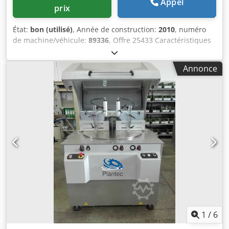
Appel
prix
État:
bon (utilisé)
, Année de construction:
2010
, numéro
de machine/véhicule:
89336
, Offre 25433 Caractéristiques
techniques : Crsdpfx Aoxx Sgkjnmef - Diamètre de la lame
de scie : 350 mm - 2 vitesses de broche de la lame de scie :
Annonce
env. 40 + 80 tr/min - Capacité de coupe à 90° : - rond : 110
mm - plat : 120 x 80 mm - Capacité de coupe à 45° : - rond :
80 mm - plat : 80 x 80 mm - Réglage d’onglet : gauche
jusqu'à 45°, droite jusqu'à 45° - Avance de la lame de scie
manuelle - Étau de serrage de matériau - Entraînement :
400 V / 1,8 / 2,4 kW - Dispositif de refroidissement -
Encombrement : env. L 1000 x H 1500 x P 1200 mm - Poids :
env. 300 kg
1
/
6