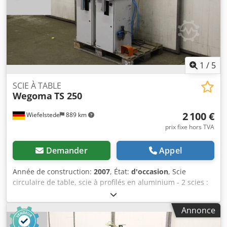
1
/
5
SCIE À TABLE
Wegoma
TS 250
2 100 €
Wiefelstede
889 km
prix fixe hors TVA
Demander
Appel
Année de construction:
2007
, État:
d'occasion
, Scie
circulaire de table, scie à profilés en aluminium - 2 scies :
Wegoma TS 250 - Distance de coupe fixe : environ 450 mm
- Les scies peuvent être utilisées individuellement ou
Annonce
simultanément - Avec : interrupteur au pied - Lame de scie
: Ø 250 mm - Tension : 220/380 V - Moteur de scie : 0,75 kW