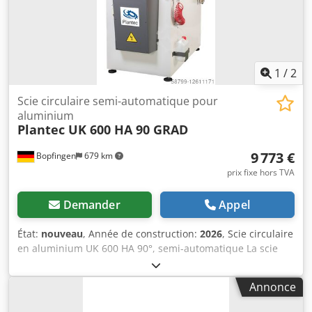
lame. Évacuation des copeaux vers le capot d’aspiration.
Credpfx Anofv T Anjmjf Nous sommes impatients de
recevoir votre message ! Plantec Maschinen GmbH
1
/
2
Scie circulaire semi-automatique pour
aluminium
Plantec UK 600 HA 90 GRAD
9 773 €
Bopfingen
679 km
prix fixe hors TVA
Demander
Appel
État:
nouveau
, Année de construction:
2026
, Scie circulaire
en aluminium UK 600 HA 90°, semi-automatique La scie
circulaire semi-automatique UK 600 HA 90° est une
machine à coupe montante (« upcut ») principalement
Annonce
utilisée pour la coupe de profilés en aluminium coulé,
cuivre et plastiques durs (occasionnellement de la matière