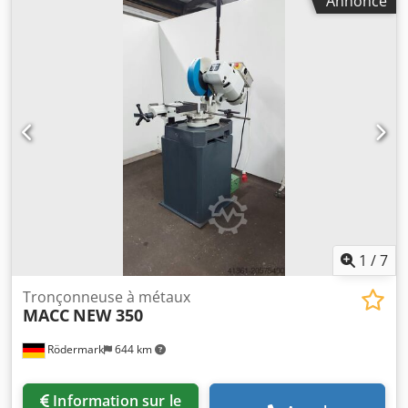
Annonce
de la lame de scie : 350 mm - 2 vitesses de broche lame :
env. 40 + 80 tr/min - Capacité de coupe à 90° : rond 110
mm ; plat 120 x 80 mm - Capacité de coupe à 45° : rond 80
mm ; plat 80 x 80 mm - Réglage d’angle : à gauche jusqu’à
45°, à droite jusqu’à 45° - Avance de la lame réglable en
continu - Étau matériel pneumatique Codpfsxx R Tijx
Anmerf - Pédale électrique - Raccordement pneumatique :
6 bars - Entraînement : 400 V / 1,4 / 1,8 kW - Dispositif de
refroidissement - Encombrement : env. L 1000 x H 1500 x P
1200 mm - Poids : env. 300 kg
1
/
7
Tronçonneuse à métaux
MACC
NEW 350
Rödermark
644 km
Information sur le