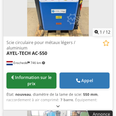
1
/
12
Scie circulaire pour métaux légers /
aluminium
AYEL-TECH
AC-550
Enschede
746 km
Information sur le
Appel
prix
État:
nouveau
, diamètre de la lame de scie:
550 mm
,
raccordement à air comprimé:
7 barre
, Équipement:
documentation / manuel
, - Lame de scie de 550 mm -
Coupe biaise à double angle - 4 brides pneumatiques -
Annonce