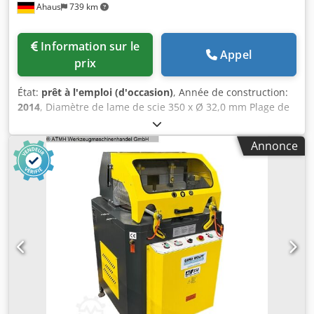
Ahaus
739 km
Information sur le
Appel
prix
État:
prêt à l'emploi (d'occasion)
, Année de construction:
2014
, Diamètre de lame de scie 350 x Ø 32,0 mm Plage de
coupe à degré : plat 175 x 75 mm Plage de coupe à degré :
carré 110 x 110 mm Plage de coupe à degré : plat 100 x 80
Annonce
mm Plage de coupe à degré : carré 85 x 85 mm Vitesse de
rotation 3 000 tr/min Puissance totale requise 1,5 kW Poids
de la machine env. 180 kg Encombrement env. 870 x 710 x
1 435 mm Équipement : - Scie circulaire semi-automatique
pour la coupe de profilés en PVC et aluminium -
Commande de sécurité à deux mains - Réglage des angles
d’onglet : * gauche * droite 0 / + / + - Grand carter de
protection couvrant toute la zone de travail - Lame de scie
- 2 vérins de serrage pneumatiques verticaux - Avance de
lame ou de coupe réglable - Pistolet à air pour
dépoussiérage Cjdsyu U Dfopfx Anmjrf Processus de travail
1) Réglage de l’angle de coupe 2) Insertion du matériau 3)