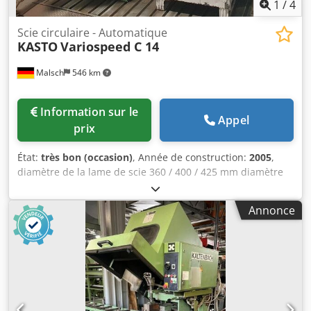
1
/
4
Scie circulaire - Automatique
KASTO
Variospeed C 14
Malsch
546 km
Information sur le
Appel
prix
État:
très bon (occasion)
, Année de construction:
2005
,
diamètre de la lame de scie 360 / 400 / 425 mm diamètre
de coupe 10 - 140 mm Vitesse de coupe 8 - 150 m/min
Consommation d'eau de refroidissement max. 40 l/min
Annonce
hauteur du support de matériau 950 mm passage libre
entre les colonnes 680 mm Système de contrôle Siemens
Simatic puissance totale requise 28 kW Poids de la
machine environ 4,2 t Codpfx Aevzt Eqenmerf
Encombrement environ 2,8 x 1,8 x 2,2 m Aciers de
construction, aciers inoxydables, aciers à outils