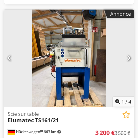
Annonce
1
/
4
Scie sur table
Elumatec
TS161/21
3 200 €
Hückeswagen
663 km
3 500 €