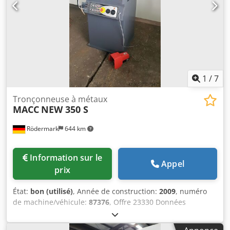
1
/
7
Tronçonneuse à métaux
MACC
NEW 350 S
Rödermark
644 km
Information sur le
Appel
prix
État:
bon (utilisé)
, Année de construction:
2009
, numéro
de machine/véhicule:
87376
, Offre 23330 Données
techniques : - Scie semi-automatique avec avance
hydropneumatique - Avance de la lame – étau - Diamètre