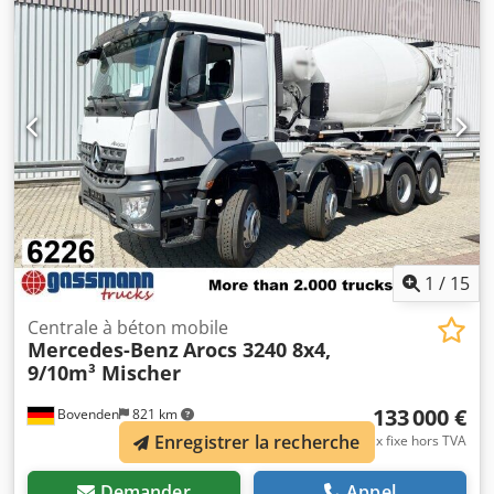
combinée lames-pneumatique, réservoir en aluminium,
faible niveau sonore G1, trappe de toit, vignette
environnement verte. Empattement : 3 600 mm.
Carrosserie : ensemble complet avec semi-remorque
malaxeur à béton STETTER AM10FHAC d'environ 10 m³,
MAN HydroDrive, boîte de vitesses ZF 16 S 222 OD, MAN
BrakeMatic, cabine M. L'offre concerne le train complet,
composé du tracteur 85629 et de la semi-remorque 85636 !
Dedpfx Ajvy A I Ssktsck Kilométrage : 303 725 !
ACCESSOIRES SANS GARANTIE, modifications, vente
intermédiaire et erreurs réservées !
1
/
15
Centrale à béton mobile
Mercedes-Benz
Arocs 3240 8x4,
9/10m³ Mischer
133 000 €
Bovenden
821 km
Enregistrer la recherche
prix fixe hors TVA
Demander
Appel