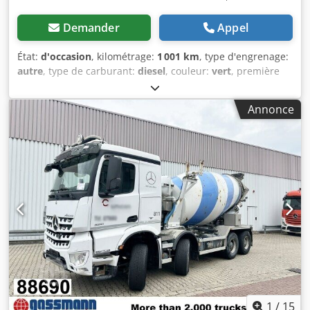
Demander
Appel
État:
d'occasion
, kilométrage:
1 001 km
, type d'engrenage:
autre
, type de carburant:
diesel
, couleur:
vert
, première
immatriculation:
01/1994
, Année de construction:
1994
,
cabine conducteur:
autre
, Emplacement du véhicule :
Annonce
Bovenden. Dsdji Rn Tzopfx Aktjck Type de superstructure :
convoyeur à bande (démontable), environ 12 m, pour
bétonnière à 3 ou 4 essieux, entraxe des rouleaux : 11 m,
vitesse de la bande : 2,8 m/s, puissance requise : 12 kW.
État impeccable, très peu utilisé ! INFORMATIONS SUR LES
ACCESSOIRES SANS GARANTIE, sous réserve de
modifications, de vente intermédiaire et d’erreurs.
1
/
15