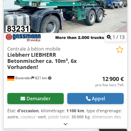
autre marque) ! Dcsdpfx Akoi Rlc Ustek Une hydraulique
adaptée pour entraîner le moteur du véhicule tracteur est
disponible pour un supplément de 3 900,00 € net ! 6
modèles de 2009 avec 10 m³, 2 modèles de 2011 avec 12
m³, 3 modèles de 2012 avec 12 m³ ! INFORMATIONS SUR
LES ACCESSOIRES SANS GARANTIE, sous réserve de
1
/
13
modifications, de ventes intermédiaires et d'erreurs !
Centrale à béton mobile
Liebherr
LIEBHERR
Betonmischer ca. 10m³, 6x
Vorhanden!
12 900 €
Bovenden
821 km
prix fixe hors TVA
Demander
Appel
État:
d'occasion
, kilométrage:
1 100 km
, type d'engrenage:
autre
, couleur:
vert
, poids total:
35 000 kg
, dimension des
pneus:
425/65R22,5
, première immatriculation:
04/2009
,
suspension:
air
, volume de l'espace de chargement:
10 m³
,