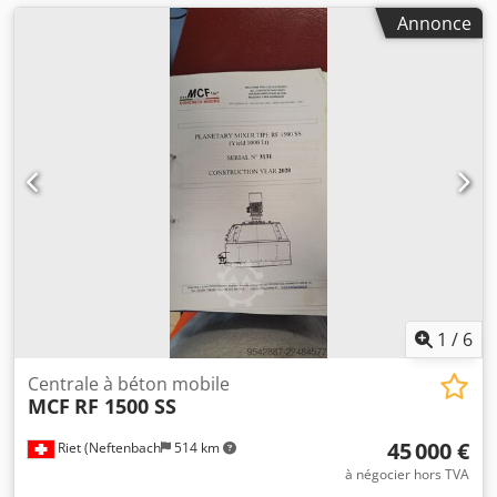
Annonce
1
/
6
Centrale à béton mobile
MCF
RF 1500 SS
45 000 €
Riet (Neftenbach
514 km
à négocier hors TVA