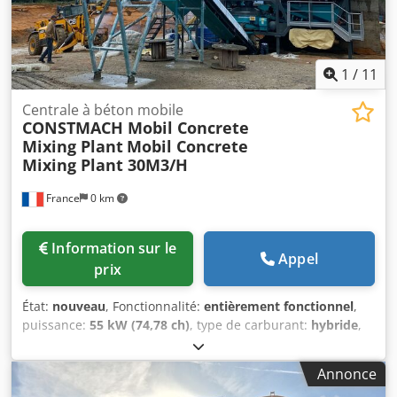
1
/
11
Centrale à béton mobile
CONSTMACH Mobil Concrete
Mixing Plant
Mobil Concrete
Mixing Plant 30M3/H
France
0 km
Information sur le
Appel
prix
État:
nouveau
, Fonctionnalité:
entièrement fonctionnel
,
puissance:
55 kW (74,78 ch)
, type de carburant:
hybride
,
couleur:
autre
, Année de construction:
2026
, Équipement:
cabine, hydraulique, ordinateur de bord
, La centrale à
Annonce
béton mobile CONSTMACH MOBICOM 45 représente une