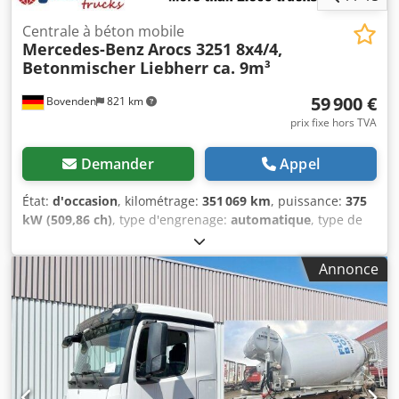
Centrale à béton mobile
Mercedes-Benz
Arocs 3251 8x4/4,
Betonmischer Liebherr ca. 9m³
59 900 €
Bovenden
821 km
prix fixe hors TVA
Demander
Appel
État:
d'occasion
, kilométrage:
351 069 km
, puissance:
375
kW (509,86 ch)
, type d'engrenage:
automatique
, type de
carburant:
diesel
, couleur:
blanc
, poids total:
32 000 kg
,
poids à vide:
17 235 kg
, poids maximal de charge:
14 765
Annonce
kg
, dimension des pneus:
315/80R22.5
, configuration
d'essieux:
8x4
, nombre de sièges:
2
, première
immatriculation:
05/2016
, classe d'émission:
Euro 6
, freins:
régulateur de vitesse constant
, suspension:
acier-air
,
cabine conducteur:
cabine courte
, empattement:
4 850
mm
, Équipement:
ABS, blocage de différentiel, cabine,
chauffage de siège, chauffage de stationnement,