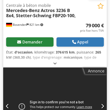
Centrale à béton mobile
Mercedes-Benz
Actros 3236 B
8x4, Stetter-Schwing FBP20-100,
79 000 €
Bovenden
821 km
prix fixe hors TVA
Demander
Appel
État:
d'occasion
, kilométrage:
376 615 km
, puissance:
265
kW (360,30 ch)
, type d'engrenage:
mécanique
, type de
carburant:
diesel
, couleur:
blanc
, poids total:
32 000 kg
,
poids à vide:
20 500 kg
, poids maximal de charge:
11 500
Annonce
kg
, dimension des pneus:
315/80R22.5
, configuration
d'essieux:
8x4
, nombre de sièges:
2
, première
immatriculation:
09/2008
, classe d'émission:
Euro 4
, freins:
régulateur de vitesse constant
, suspension:
acier
, cabine
conducteur:
cabine courte
, Équipement:
ABS, cabine,
contrôle de traction, phares supplémentaires, régulateur
de vitesse, verrouillage centralisé
, Emplacement du
véhicule : Bovenden. Équipement : cabine, lunette arrière,