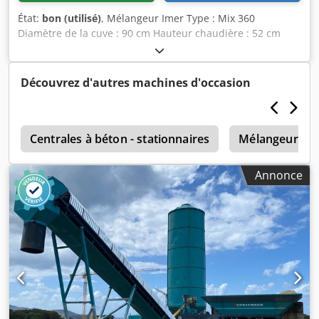
État:
bon (utilisé)
, Mélangeur Imer Type : Mix 360
Diamètre de la cuve : 90 cm Hauteur chaudière : 52 cm
Dcedpfx Akeq Eh Huetjk Courant : 400 V
Découvrez d'autres machines d'occasion
e
Centrales à béton - stationnaires
Mélangeur de 
Annonce