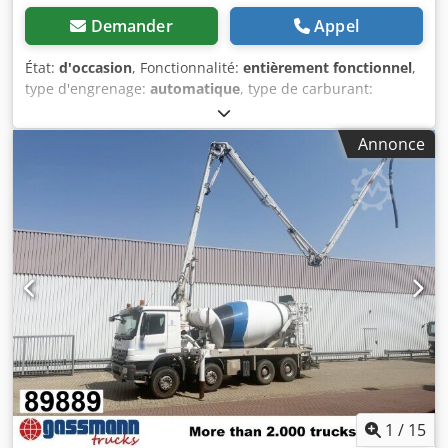
Demander
Appel
État:
d'occasion
, Fonctionnalité:
entièrement fonctionnel
,
type d'engrenage:
automatique
, type de carburant:
électrique
, Année de construction:
2020
, Nous proposons
à la vente cette centrale mobile de mélange de béton
Annonce
d’occasion, modèle MCF RF 1500 SS, année de fabrication
2020. Dcsdpezrgxbefx Aktok Capacité : 1000 litres. Si vous
avez des questions ou si vous souhaitez obtenir davantage
d’informations, n’hésitez pas à nous contacter par message
ou par téléphone.
1
/
15