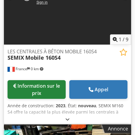
1
/
9
LES CENTRALES À BÉTON MOBILE 160S4
SEMIX
Mobile 160S4
France
0 km
Information sur le
Appel
prix
Année de construction:
2023
, État:
nouveau
, SEMIX M160
S4 offre la capacité la plus élevée parmi les centrales à
béton mobiles au monde. Dodpfxsgazc Ns Aktjck SEMIX
Mobile 160 S4 équipé de malaxeurs à béton à double
Annonce
arbre de capacité 6000/4000. Les malaxeurs à béton SEMIX