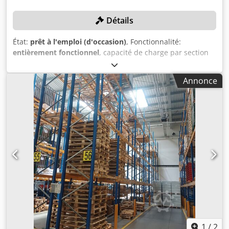
Détails
État:
prêt à l'emploi (d'occasion)
, Fonctionnalité:
entièrement fonctionnel
, capacité de charge par section
de stockage:
500 kg
, Le dépôt d'une offre engage à retirer
les articles dans les délais, au plus tard le 30.01.2026 !
Annonce
DÉTAILS TECHNIQUES Dimensions par support de charge :
1 200 mm x 800 mm Charge maximale par niveau : 100
kg/niveau Charge maximale par travée : 500 kg Capacité
totale des rayonnages à palettes pour le hall 1 : matériel
pour 2 884 emplacements Capacité totale des rayonnages
à palettes pour le hall 2 : matériel pour 352 emplacements
Dwedsx Nik Repfx Amxoa Stockage : longitudinal dans le
rayonnage à palettes Stockage empilé : 2 / 3 / 4 palettes
Stockage côte à côte : 2 / 3 / 4 palettes Remarque : De plus
amples informations sur la configuration exacte de chaque
rangée sont disponibles dans la description de
l'installation jointe.
1
/
2