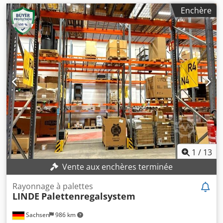
Enchère
1
/
13
Vente aux enchères terminée
Rayonnage à palettes
LINDE
Palettenregalsystem
Sachsen
986 km