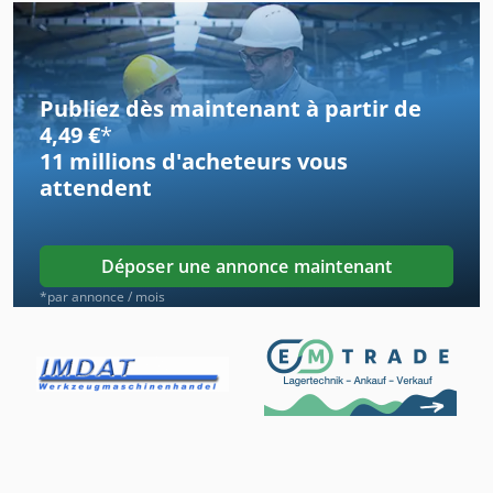
Machine De Fabrication De Palettes
Machine De Palettisation
Publiez dès maintenant à partir de
Paniers De Transport
4,49 €
*
11 millions d'acheteurs
vous
Plateforme De Stockage
attendent
Réservoir De Stockage
Silo De Stockage
Déposer une annonce maintenant
Stockage De Tôle
*par annonce / mois
Systeme De Convoyage
Système De Manutention
Système De Rack De Plancher Compartiment
Système De Transport