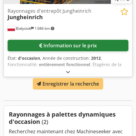
Rayonnages d'entrepôt Jungheinrich
Jungheinrich
Białystok
1 686 km
Information sur le prix
État:
d'occasion
, Année de construction:
2012
,
Fonctionnalité:
entièrement fonctionnel
, Étagères de la
société Jungheinrich 15 montants MX630N, hauteur
d'environ 9 mètres. 48 traverses - 3300, GNA165x50 48
Enregistrer la recherche
traverses - 3300, GN 100x41 8 traverses - 2250, GN 85x41
Djdezc Ihyjpfx Amxswa Achat de préférence avec
démantèlement.
Rayonnages à palettes dynamiques
d'occasion
(2)
Recherchez maintenant chez Machineseeker avec