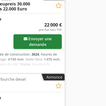
eur de travail avant, chauffage, cabine
eupreis 30.000
r, rétroviseur extérieur, gyrophare,
s 22.000 Euro
22 000 €
prix fixe hors TVA
Envoyer une
demande
ée de construction:
2024
, heures de
vage:
4 730 mm
, levée libre:
1 470 mm
,
 type de mât:
triplex
, hauteur de
du pneu avant:
7.00-15 5.50
, taille de
 Hs Ankok Numéro de série : FDA2A-
Annonce
 fourche diesel