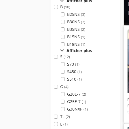
Afficher plus
B
(18)
B25NS
(3)
B30NS
(2)
B35NS
(2)
B15NS
(1)
B18NS
(1)
Afficher plus
S
(12)
S70
(1)
S450
(1)
S510
(1)
G
(4)
G20E-7
(2)
G25E-7
(1)
G30NXP
(1)
TL
(2)
L
(1)