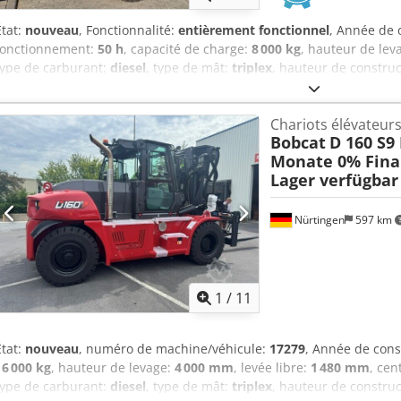
État:
nouveau
, Fonctionnalité:
entièrement fonctionnel
, Année de 
fonctionnement:
50 h
, capacité de charge:
8 000 kg
, hauteur de lev
type de carburant:
diesel
, type de mât:
triplex
, hauteur de constru
(80,22 ch)
, largeur du tablier de fourche:
2 240 mm
, longueur des 
12 406 kg
, type de transmission:
Diesel
, Chariots élévateurs diesel
Chariots élévateurs
fourche : 180 mm Épaisseur de la fourche : 75 mm Classe ISO : Term
Bobcat
D 160 S9
Transmission : convertisseur Classe de vitesse : 20 Etat : Appareil n
Monate 0% Fina
technique : Neuf Type de pneus avant : super élastiques Pneus avan
Lager verfügbar
Superélastiques Pneus arrière Etat : Neuf levier de vitesse latéral,
4ème valve, phare de travail arrière, phare de travail avant, chauff
complète, certificat CE, rétroviseur intérieur, rétroviseur extérieur
Nürtingen
597 km
arrière
1
/
11
État:
nouveau
, numéro de machine/véhicule:
17279
, Année de cons
16 000 kg
, hauteur de levage:
4 000 mm
, levée libre:
1 480 mm
, cen
type de carburant:
diesel
, type de mât:
triplex
, hauteur de constru