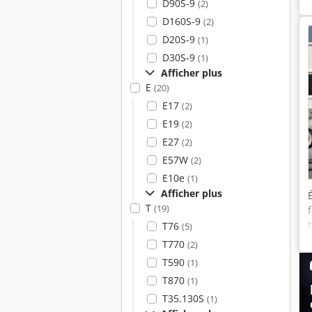
D90S-9
(2)
D160S-9
(2)
D20S-9
(1)
D30S-9
(1)
Afficher plus
E
(20)
E17
(2)
E19
(2)
E27
(2)
E57W
(2)
E10e
(1)
Afficher plus
T
(19)
T76
(5)
T770
(2)
T590
(1)
T870
(1)
T35.130S
(1)