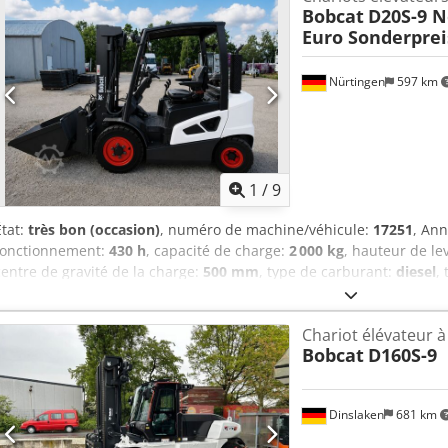
fourches, 3e vanne, 4e vanne, projecteur de travail arrière, project
Bobcat
D20S-9 N
complète, hauteur de levée totale, certificat CE, rétroviseur intérieu
Euro Sonderprei
essuie-glace.
Nürtingen
597 km
1
/
9
État:
très bon (occasion)
, numéro de machine/véhicule:
17251
, Ann
fonctionnement:
430 h
, capacité de charge:
2 000 kg
, hauteur de le
centre de gravité de la charge:
500 mm
, type de carburant:
diesel
,
construction:
2 190 mm
, longueur des fourches:
1 050 mm
, taille 
pneu arrière:
6.50-10
, poids total:
4 053 kg
, 5215420 Dcsdpfxozr Db
Chariot élévateur à
5052-00236
Bobcat
D160S-9
Dinslaken
681 km