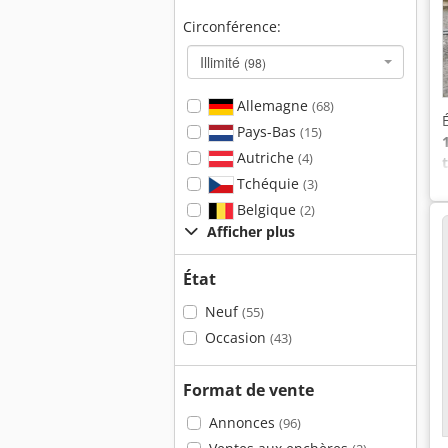
Circonférence:
Illimité
(98)
Allemagne
(68)
Pays-Bas
(15)
Autriche
(4)
Tchéquie
(3)
Belgique
(2)
Afficher plus
État
Neuf
(55)
Occasion
(43)
Format de vente
Annonces
(96)