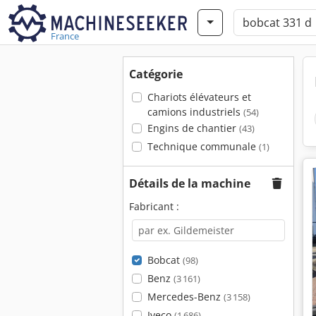
France
Catégorie
Chariots élévateurs et
camions industriels
(54)
Engins de chantier
(43)
Technique communale
(1)
Détails de la machine
Fabricant :
Bobcat
(98)
Benz
(3 161)
Mercedes-Benz
(3 158)
Iveco
(1 686)