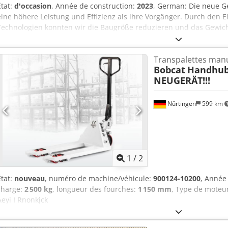
État:
d'occasion
, Année de construction:
2023
, German: Die neue G
eine höhere Leistung und Effizienz als ihre Vorgänger. Durch den E
Technologien konnten wir die Baugröße reduzieren und das Gewicht
verbesserten Kraftstoffeffizienz und einem geringeren Schadstoffa
La nouvelle génération de moteurs électriques offre une puissanc
Transpalettes man
ses prédécesseurs. Grâce à l’utilisation de matériaux et de technol
Bobcat
Handhub
les dimensions et le poids. Cela se traduit par une meilleure effica
NEUGERÄT!!!
émissions polluantes.
Nürtingen
599 km
1
/
2
État:
nouveau
, numéro de machine/véhicule:
900124-10200
, Année
charge:
2 500 kg
, longueur des fourches:
1 150 mm
, Type de moteur
Aeyi I Rnonkjck