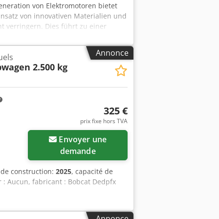
eneration von Elektromotoren bietet
insatz von innovativen Materialien und
 verringern. Dies führt zu einer
usstoß. Dedszkzf Hjpfx Anksck French:
e et un rendement supérieurs à ceux de
Annonce
uels
ogies innovants, nous avons pu réduire
wagen 2.500 kg
cité énergétique et une réduction des
325 €
prix fixe hors TVA
Demander plus
Envoyer une
d'images
demande
 de construction:
2025
, capacité de
 : Aucun, fabricant : Bobcat Dedpfx
Annonce