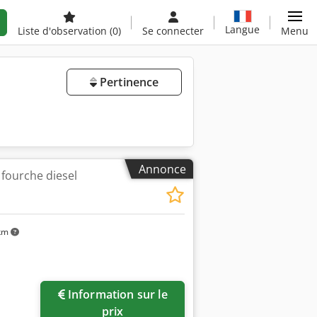
Langue
Liste d'observation
(0)
Se connecter
Menu
Pertinence
Annonce
 fourche diesel
km
Information sur le
prix