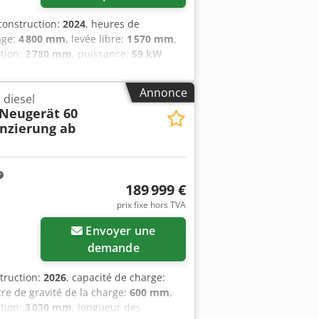
construction:
2024
, heures de
age:
4 800 mm
, levée libre:
1 570 mm
,
ction:
2 780 mm
, puissance:
59 kW
fourches:
2 400 mm
, poids à vide:
 Centre de charge : 600 Largeur de
Annonce
 diesel
inal Ouest Type de mât : Triplex
 Neugerät 60
euf Dcjdoxr R Efjpfx Ankek État
nzierung ab
t Etat : Neuf Type de pneus arrière :
 positionneur de fourche, 3ème valve,
age, cabine complète, levée libre
, gyrophare, siège, Caméra avant et
189 999 €
prix fixe hors TVA
Envoyer une
demande
truction:
2026
, capacité de charge:
tre de gravité de la charge:
600 mm
,
ction:
3 030 mm
, longueur des