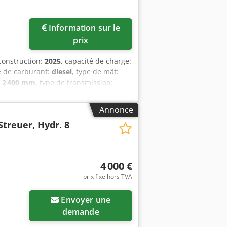
Information sur le
prix
construction:
2025
, capacité de charge:
e de carburant:
diesel
, type de mât:
:
2 400 mm
, type de transmission:
0 mm Classe ISO : Classe ISO 4 = 5 000 -
s État : Neuf État technique : Neuf
Annonce
Type de pneus arrière : Superélastique
Streuer, Hydr. 8
: Disponible immédiatement juillet
valve, phares de travail arrière,
 balance intégrée, jumelage des pneus,
, pédale unique, LED, Cabine à bascule
4 000 €
ec système à code PIN, système de
prix fixe hors TVA
ition verticale automatique du mât,
Demander plus
Envoyer une
d'images
demande