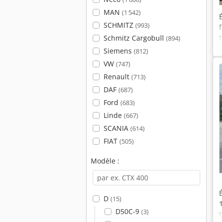
MAN
(1 542)
SCHMITZ
(993)
Schmitz Cargobull
(894)
Siemens
(812)
VW
(747)
Renault
(713)
DAF
(687)
Ford
(683)
Linde
(667)
SCANIA
(614)
FIAT
(505)
Modèle :
D
(15)
D50C-9
(3)