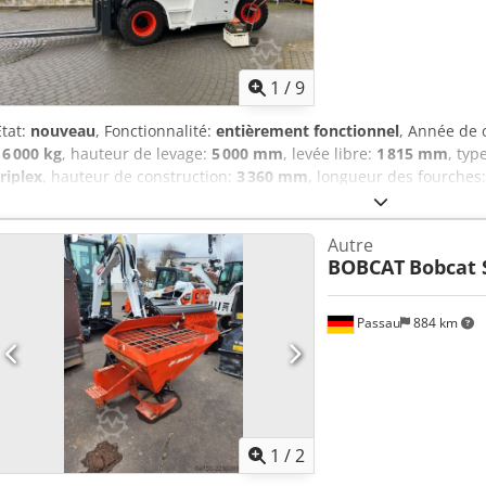
1
/
9
État:
nouveau
, Fonctionnalité:
entièrement fonctionnel
, Année de 
16 000 kg
, hauteur de levage:
5 000 mm
, levée libre:
1 815 mm
, typ
triplex
, hauteur de construction:
3 360 mm
, longueur des fourches
Diesel
, Chariot élévateur diesel Centre de gravité de la charge : 60
10 000 kg Type de mât : Triplex Boîte de vitesses : Boîte ZF 3 vitesse
Autre
Type de pneus avant : Superélastique État des pneus avant : Neuf 
BOBCAT
Bobcat 
État des pneus arrière : Neuf Dcodpfsy Up S Eox Ankjk Description 
2025 / DISPONIBLE EN JUILLET 25 Déplacement latéral, 3ème et 4ème 
phares de travail avant, chauffage, cabine intégrale, certificat CE,
Passau
884 km
phare de sécurité, rétroviseurs extérieurs, gyrophare, essuie-glace
hydraulique, radio DAB avec fonction MP3, écran latéral LCD 7'' av
caméras avant et arrière, système d'alerte de collision arrière, pos
réglage simultané des fourches avec valve de déplacement latéral.
1
/
2