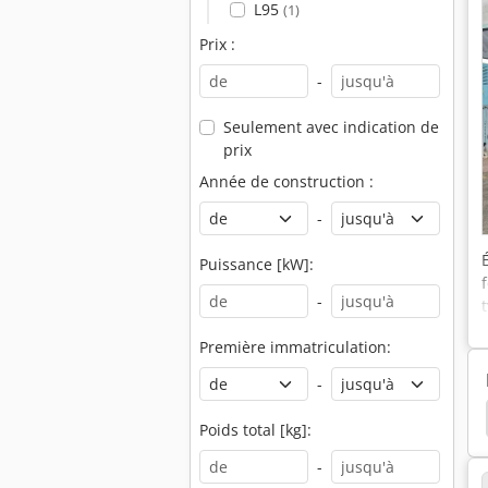
L95
(1)
Prix :
-
Seulement avec indication de
prix
Année de construction :
-
Puissance [kW]:
-
Première immatriculation:
-
ande Cuisine
Initialhub
Technique D’éclairage
Poids total [kg]:
-