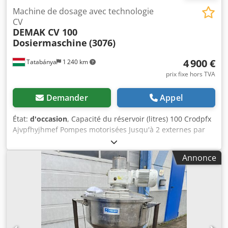
Machine de dosage avec technologie
CV
DEMAK CV 100
Dosiermaschine
(3076)
4 900 €
Tatabánya
1 240 km
prix fixe hors TVA
Demander
Appel
État:
d'occasion
, Capacité du réservoir (litres) 100 Crodpfx
Ajvpfhyjhmef Pompes motorisées Jusqu'à 2 externes par
réservoir Performances de dosage Max. 50 cc/s. par pompe
Assistance technique à distance
Annonce