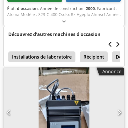
État:
d'occasion
, Année de construction:
2000
, Fabricant :
Atoma Modèle : 823-C-400 Csdsx Rz Hgepfx Ahmsrf Année :
2000 Nombre de couloir de pesage : 3 Pesage max : 400 g
Marge d'erreur (e) : 0,5 g Alimentation par trémie et
couloir vibrant. Tapis de convoyage Arrêt du produit par
Découvrez d'autres machines d'occasion
cellule
n
Installations de laboratoire
Récipient
Dose
Annonce