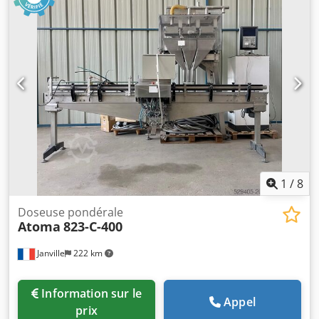
1
/
8
Doseuse pondérale
Atoma
823-C-400
Janville
222 km
Information sur le
Appel
prix