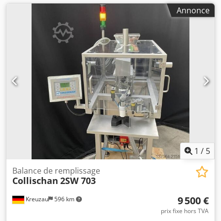
Annonce
1
/
5
Balance de remplissage
Collischan
2SW 703
9 500 €
Kreuzau
596 km
prix fixe hors TVA