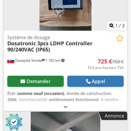
1
/
3
Système de dosage
Dosatronic
3pcs LDHP Controller
90/240VAC (IP65)
725 €
Dunajská Streda
1 182 km
750 €
FCA prix fixe hors TVA
Demander
Appel
État:
comme neuf (occasion)
, Année de construction:
2006
, Fonctionnalité:
entièrement fonctionnel
, À vendre :
lot de 3 contrôleurs de pH Dosatronic LDHP pour systèmes
de dosage de produits chimiques. Fabricant : Dosatronic
Annonce
Modèle/type : Contrôleur de pH LDHP Quantité : 3 unités
Application : contrôle du pH / systèmes de dosage de
produits chimiques État : stock ancien non utilisé / neuf,