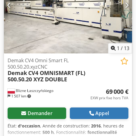
1
/
13
Demak CV4 Omni Smart FL
500.50.20.xyzCNC
Demak
CV4 OMNISMART (FL)
500.50.20 XYZ DOUBLE
69 000 €
Blizne Łaszczyńskiego
1 507 km
EXW prix fixe hors TVA
Demander
Appel
État:
d'occasion
, Année de construction:
2016
, heures de
fonctionnement:
500 h
, Fonctionnalité:
fonctionnalité