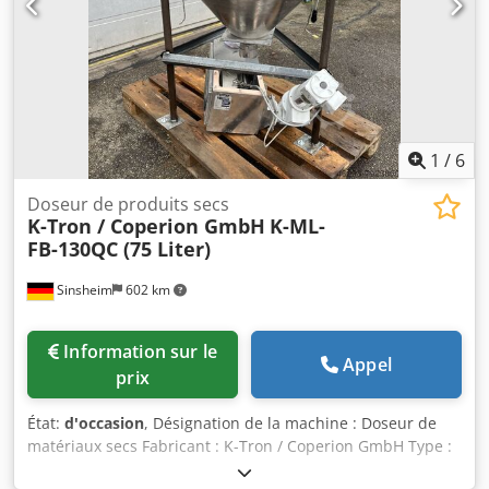
1
/
6
Doseur de produits secs
K-Tron / Coperion GmbH
K-ML-
FB-130QC (75 Liter)
Sinsheim
602 km
Information sur le
Appel
prix
État:
d'occasion
, Désignation de la machine : Doseur de
matériaux secs Fabricant : K-Tron / Coperion GmbH Type :
K-ML-FB-130QC Année de fabrication : Inconnue Vitesse de