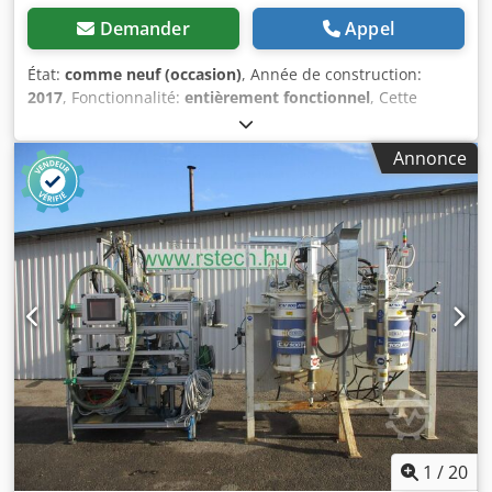
Demander
Appel
État:
comme neuf (occasion)
, Année de construction:
2017
, Fonctionnalité:
entièrement fonctionnel
, Cette
balance de remplissage, à commande par
microprocesseur et entièrement automatique, est conçue
Annonce
pour le pesage et le dosage de poudres, granulés ou
produits similaires. Les récipients à traiter sont placés
manuellement sous la station de remplissage. Le produit
est alimenté via une trémie en acier inoxydable
(contenance env. 20 litres) et acheminé vers la zone de
pesée par une goulotte vibrante. Dès que le poids
prédéfini est atteint, le plateau se libère et le produit est
transféré vers le récipient par une seconde trémie en inox.
Caractéristiques techniques : - Plage de pesée actuelle : 1
à 10 g Cjdpjyux Tdjfx Ahmsrf - Résolution à partir de 0,1 g -
Écran LC avec guidage opérateur - Régulation automatique
de la vitesse de la goulotte - Statistiques : compteur,
moyenne et écart-type La cadence maximale est de 15
pesées par minute.
1
/
20