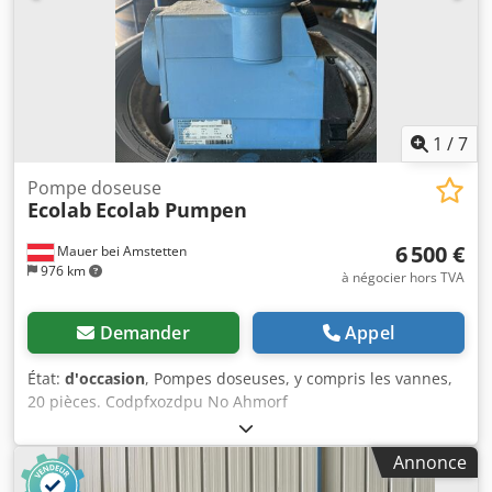
1
/
7
Pompe doseuse
Ecolab
Ecolab Pumpen
6 500 €
Mauer bei Amstetten
976 km
à négocier hors TVA
Demander
Appel
État:
d'occasion
, Pompes doseuses, y compris les vannes,
20 pièces. Codpfxozdpu No Ahmorf
Annonce