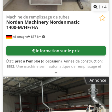
1
/
4
Machine de remplissage de tubes
Norden Machinery
Nordenmatic
1400-M/HF/HA
Allemagne
817 km
Information sur le prix
État:
prêt à l'emploi (d'occasion)
, Année de construction:
1992
, Une machine semi-automatique de remplissage et
de fermeture de tubes Norden Machinery avec trémie et
basculeur sous vide est disponible. Plage de volume de
Annonce
remplissage : 1ml-300ml, volume du réservoir : 90l,
capacité de remplissage : env. 140 tubes/min, dimensions
de la machine (L/l/H) : env. 2500mm/1400mm/2400mm,
poids : env. 3300kg. Documentation disponible. Une visite
sur place est possible. Crsdpfxoxn Aagj Ahmof