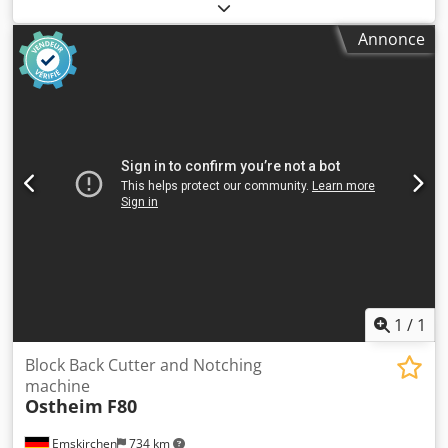
machine Schmedt PräKant HHS 81 Serial-No. 389
Inspection vidéo en ligne par Skype-Video Nous serions
Annonce
très heureux de votre visite - plus de machines en stock
Available Immediatement - Peut être inspecté Csdpotzc
Nzjfx Ai Nsha En stock à Emskirchen / Nuremberg - Peut
être testé
1
/
1
Block Back Cutter and Notching
machine
Ostheim
F80
Emskirchen
734 km