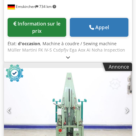
Emskirchen
734 km
Information sur le
Appel
prix
État:
d'occasion
, Machine à coudre / Sewing machine
Müller Martini FK IV-S Csdpfjv Ega Aox Ai Noha Inspection
vidéo en ligne par Skype-Video We would be very pleased
with your visit - more machines on stock Available
Annonce
Immediately - Can be inspect En stock à Emskirchen /
Nuremberg - Peut être testé