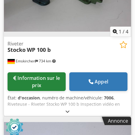
1
/
4
Riveter
Stocko
WP 100 b
Emskirchen
734 km
Information sur le
Appel
prix
État:
d'occasion
, numéro de machine/véhicule:
7006
,
Riveteuse - Riveter Stocko WP 100 b Inspection vidéo en
ligne par Skype-Video Nous serions très heureux de votre
visite - plus de machines en stock Chedpforgb Amex Ai Nja
Annonce
Available Immediately - Peut être inspectée En stock à
Emskirchen / Nuremberg - Peut être testé