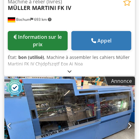
Machine à relier (livres)
MÜLLER MARTINI
FK IV
Bochum
693 km
Information sur le
Appel
prix
État:
bon (utilisé)
, Machine à assembler les cahiers Müller
Martini FK IV Chjdpfszqtf Eox Ai Noa
Annonce