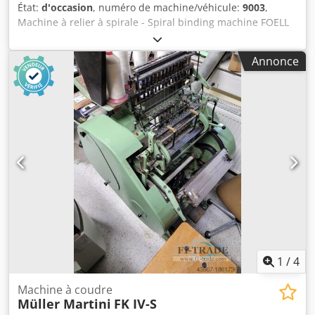
État:
d'occasion
, numéro de machine/véhicule:
9003
,
Machine à relier à spirale - Spiral binding machine FOELL
33 Inspection vidéo en ligne par Skype-Video Nous serions
très heureux de votre visite - plus de machines en stock
Annonce
Available Immediately - Peut être inspectée En stock à
Emskirchen / Nuremberg - Peut être testé Codpfx Aergb
Aqji Njha
1
/
4
Machine à coudre
Müller Martini
FK IV-S