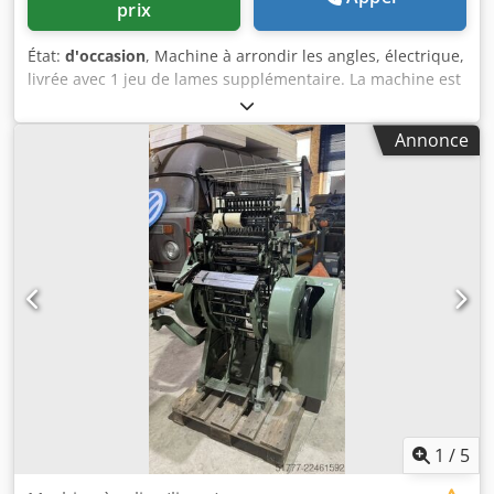
prix
maximum 3 mm, minimum 1 mm. Matériau de la
couverture : maximum 0,3 mm, minimum 0,1 mm. Vitesse
État:
d'occasion
, Machine à arrondir les angles, électrique,
mécanique : maximum 60 coffrets/minute.
livrée avec 1 jeu de lames supplémentaire. La machine est
en bon état et disponible immédiatement. Cedpfxozmqfhj
Ai Noha Si vous êtes intéressé, nous vous informerons
Annonce
également sur d’autres machines disponibles dans notre
entreprise. Vous êtes cordialement invités à venir
examiner la machine dans nos locaux, sur rendez-vous
préalable.
1
/
5