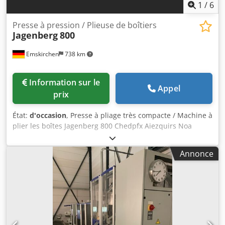
1
/
6
Presse à pression / Plieuse de boîtiers
Jagenberg
800
Emskirchen
738 km
Information sur le
Appel
prix
État:
d'occasion
, Presse à pliage très compacte / Machine à
plier les boîtes Jagenberg 800 Chedpfx Aiezquirs Noa
Presse à pliage / Machine à plier les boîtes Jagenberg 800
Numéro de série : 1032029 Largeur de travail maximale :
Annonce
800 mm Réglage de vitesse en continu Réglage de la
hauteur des rouleaux Inspection vidéo en ligne par
WhatsApp, MS Zoom ou Telegram En stock à
Emskirchen/Nuremberg – Disponible immédiatement –
Peut être testée