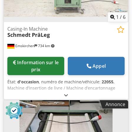
1
/
6
Casing-In Machine
Schmedt
PräLeg
Emskirchen
734 km
Information sur le
Appel
prix
État:
d'occasion
, numéro de machine/véhicule:
22055
,
Machine d’insertion de livre / Machine d’encartonnage
Schmedt PräLeg HHS 18 Hauteur du livre : 80 - 340 mm
Largeur du livre : 110 – 450 mm Épaisseur du bloc : 2 – 80
Annonce
mm Capacité : Production en série : environ 200 - 300
pièces/heure Csdjiiv S Ijpfx Ai Nsha Production individuelle
: environ 100 - 150 pièces/heure Alimentation électrique :
200 - 240 V (50 Hz, 0,6 kW) Raccordement pneumatique : 6
bars Inspection vidéo en ligne par Skype Nous serions très