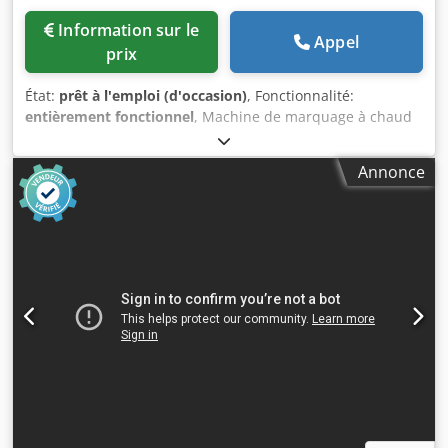
Information sur le
Appel
prix
État:
prêt à l'emploi (d'occasion)
, Fonctionnalité:
entièrement fonctionnel
, Machine de marquage à chaud
Semi-automatique Table coulissante mécanique
Régulateur de température et minuterie Dimensions de la
Annonce
plaque de marquage : 35 x 24 cm Codszq Uuuepfx Ai Noha
Différentes plaques de rechange En plus, groupe
d’encrage inclus (démonté)