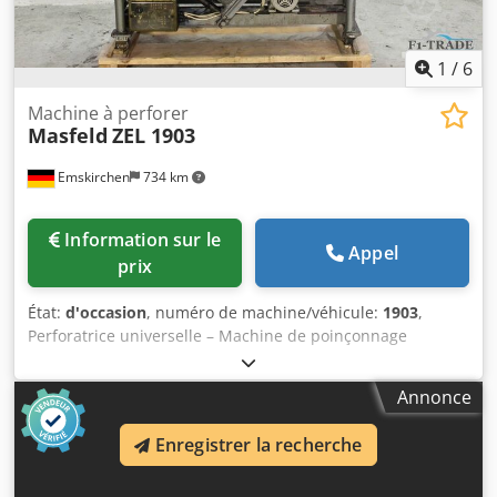
1
/
6
Machine à perforer
Masfeld
ZEL 1903
Emskirchen
734 km
Information sur le
Appel
prix
État:
d'occasion
, numéro de machine/véhicule:
1903
,
Perforatrice universelle – Machine de poinçonnage
Masfeld ZEL 1903, numéro de série 1903. Inspection vidéo
en ligne par Skype. Chodpfx Aieh Axmfe Nsa Nous serions
Annonce
ravis de vous accueillir – d’autres machines sont
disponibles en stock. Disponible immédiatement –
Enregistrer la recherche
possibilité d’inspection. En stock à Emskirchen /
Nuremberg – possibilité de test.