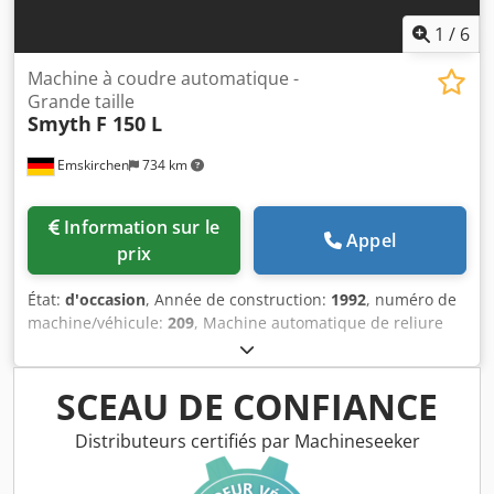
1
/
6
Machine à coudre automatique -
Grande taille
Smyth
F 150 L
Emskirchen
734 km
Information sur le
Appel
prix
État:
d'occasion
, Année de construction:
1992
, numéro de
machine/véhicule:
209
, Machine automatique de reliure
par couture – Machine à coudre automatique – Grand
modèle Smyth F 150, année 1992 – Numéro de série : 0209
Dimensions minimales du cahier : 80 mm – 135 mm
SCEAU DE CONFIANCE
Codpfjh Axawex Ai Njha Dimensions maximales du cahier :
560 mm – 340 mm Nombre de points de couture : 13
Distributeurs certifiés par Machineseeker
Vitesse mécanique maximale : 150 cycles/min. Inspection
vidéo en ligne par Skype Nous serions très heureux de