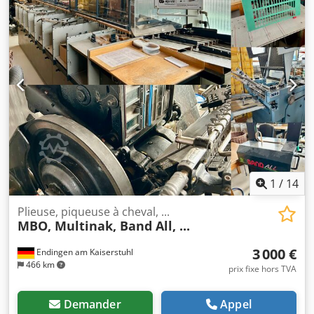
automatique, les feuilles porteuses et de couverture sont
traitées automatiquement. Pour de nombreuses
applications : carton ondulé, carton plein, demi-carton,
textiles, films Format max. 1000x1400 mm Format min.
200x280 mm Poids du matériau porteur env. 250 g/m² –
env. 5 mm Poids du matériau de couverture env. 80 g/m² –
env. 800 g/m² Jusqu'à 2 000 cycles de laminage par heure
Chodpjy D D A Djfx Ai Nsa Documentation et schémas
électriques disponibles. Incoterm FCA Oberhasli,
Incoterms® 2020 – chargée sur camion La machine est en
fonctionnement et peut être inspectée.
1
/
14
Plieuse, piqueuse à cheval, ...
MBO, Multinak, Band All, ...
3 000 €
Endingen am Kaiserstuhl
466 km
prix fixe hors TVA
Demander
Appel