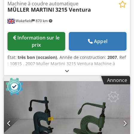
Machine à coudre automatique
MÜLLER MARTINI
3215 Ventura
Wakefield
870 km
Information sur le
Appel
prix
État:
très bon (occasion)
, Année de construction:
2007
, Ref
: 10815 . 2007 Muller Martini 3215 Ventura Machine à
coudre entièrement automatique à grande vitesse
Caractéristiques : Large gamme de formats de produits
Annonce
Papiers à partir de 22 g/m Ouverture du margeur et/ou du
couteau Codpfxet Sybcj Ai Neha Système de couture
innovant Formation brevetée de boucles avec de l'air
comprimé Changement rapide entre les différents types
de points Equipée de : Ouverture à succion 4 + 4 pour les
produits avec ou sans surpli Système de balayage optique
Pièces supplémentaires pour le traitement de l'impression
fine Livraison de l'empileur Longueur maximale de la
signature : 510 mm Vitesse maximale : 12 000/heure