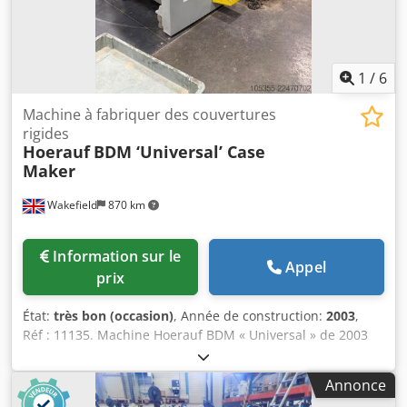
Nous vous enverrons volontiers des informations
complémentaires ou des photos supplémentaires sur
demande. Vente privée non autorisée. La vente s’effectue à
partir de l’entrepôt. Erreurs et ventes intermédiaires
1
/
6
réservées.
Machine à fabriquer des couvertures
rigides
Hoerauf
BDM ‘Universal’ Case
Maker
Wakefield
870 km
Information sur le
Appel
prix
État:
très bon (occasion)
, Année de construction:
2003
,
Réf : 11135. Machine Hoerauf BDM « Universal » de 2003
pour la fabrication de coffrets. Conçue pour les séries
courtes, moyennes et longues, avec un temps de réglage
Annonce
minimal et une grande variété de formats de coffrets.