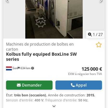
1
/
27
Machines de production de boîtes en
carton
Kolbus
fully equiped BoxLine SW
series
125 000 €
Son
634 km
EXW à négocier hors TVA
Demander
Appel
État:
très bon (occasion)
, Année de construction:
2015
,
tension d'entrée:
400 V
, fréquence d'entrée:
50 Hz
,
Équipement:
barrière immatérielle de sécurité,