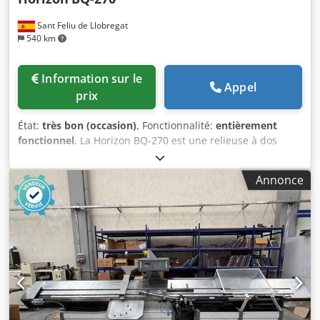
Sant Feliu de Llobregat
540 km
Information sur le
Appel
prix
État:
très bon (occasion)
, Fonctionnalité:
entièrement
fonctionnel
, La Horizon BQ-270 est une relieuse à dos
carré collé à une pince, conçue pour les productions
professionnelles qui nécessitent une qualité constante,
Annonce
une grande facilité d'utilisation et des changements de
format rapides. Ce modèle combine automatisation et
précision, permettant de produire des livres avec des
finitions professionnelles (dos carré et collage uniforme),
même avec des opérateurs non spécialisés. Grâce à son
système automatisé et à son interface intuitive, elle est
idéale pour les tirages courts et moyens. Caractéristiques
principales : Relieuse à une pince Système de collage à
chaud avec fraisage du dos Alimentateur automatique de