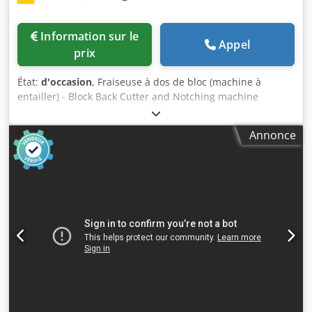
Information sur le
Appel
prix
État:
d'occasion
, Fraiseuse à dos de bloc (machine à
entailler) - Block Back Cutter and Notching machine
Inspection vidéo en ligne par Skype-Video Nous serions
très heureux de votre visite - plus de machines en stock
Annonce
Chodpjt Drmnofx Ai Nja Available Immediately - Peut être
inspecté En stock à Emskirchen / Nuremberg - Peut être
testé