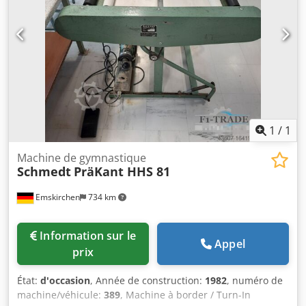
heureux de vous accueillir – d’autres machines sont
disponibles en stock. Disponible immédiatement –
possibilité de vérification. En stock à Emskirchen /
Nuremberg – possibilité de test.
1
/
1
Machine de gymnastique
Schmedt
PräKant HHS 81
Emskirchen
734 km
Information sur le
Appel
prix
État:
d'occasion
, Année de construction:
1982
, numéro de
machine/véhicule:
389
, Machine à border / Turn-In