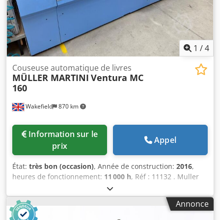
1
/
4
Couseuse automatique de livres
MÜLLER MARTINI
Ventura MC
160
Wakefield
870 km
Information sur le
Appel
prix
État:
très bon (occasion)
, Année de construction:
2016
,
heures de fonctionnement:
11 000 h
, Réf : 11132 . Muller
Martini Ventura MC 160, modèle 2016 Dernier modèle,
machine entièrement automatique pour la reliure de
Annonce
livres, capable de réaliser 160 cycles par minute. Excellent
état – seulement 11 000 heures d’utilisation ! Équipée de :