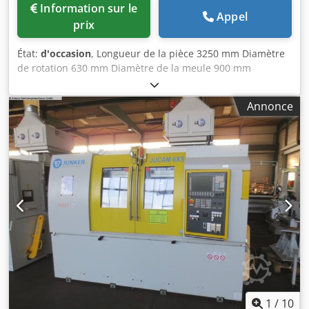
Information sur le
Appel
prix
État:
d'occasion
, Longueur de la pièce 3250 mm Diamètre
de rotation 630 mm Diamètre de la meule 900 mm
Plusieurs lunettes Dresseur Système de refroidissement
Les données techniques proviennent du fabricant ou de
Annonce
l'exploitant et sont donc sans engagement de notre part.
Vente intermédiaire sous réserve ; seules nos conditions
générales de vente s'appliquent. À propos de nous Plus de
400 machines en propre en stock Plus de 15 000 m² de
surface de stockage, capacité de levage 70 t Plus de 10 000
articles d'accessoires pour votre atelier Si vous souhaitez
vendre des machines, des lignes de production ou votre
entreprise, contactez-nous. Vous trouverez d'autres offres
sur notre site web. Les visites sont possibles sur rendez-
vous. Dedpfeyqtubjx Ag Hjck Nous serons ravis de votre
visite. L'équipe Markus Hirsch
1
/
10