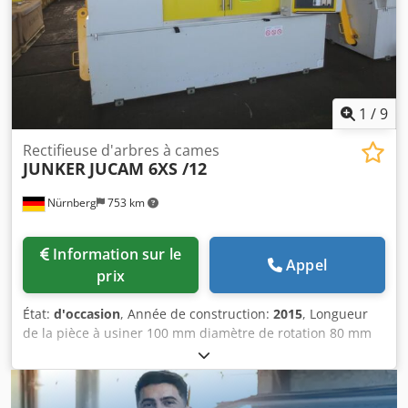
déchargement CO2 ; pour meule CBN ; contre-poupée ;
lunette ; Dresseur de roue diamantée pour meule monté
sur la broche de dressage ; Variante de poupée porte-
meule 12 (deux broches de rectification déplaçables
séparément)
1
/
9
Rectifieuse d'arbres à cames
JUNKER
JUCAM 6XS /12
Nürnberg
753 km
Information sur le
Appel
prix
État:
d'occasion
, Année de construction:
2015
, Longueur
de la pièce à usiner 100 mm diamètre de rotation 80 mm
Nombre de broches 2 Commande FANUC 31i-B5 Poids de
la pièce à usiner 2,00 kg Hauteur de la pointe 170 mm
Diamètre de la meule 100 mm Alésage de la meule 32