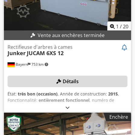
1
/
20
Vente aux enchères terminée
Rectifieuse d'arbres à cames
Junker
JUCAM 6XS 12
Bayern
753 km
Détails
État:
très bon (occasion)
, Année de construction:
2015
,
Fonctionnalité:
entièrement fonctionnel
, numéro de
machine/véhicule:
10108
, diamètre de la meule:
100 mm
,
longueur de rectification:
100 mm
, largeur au centre:
100
Enchère
mm
, vitesse de broche de rectification:
18 000 tr/min
,
vitesse de broche (max.):
250 tr/min
, DÉTAILS TECHNIQUES
Poupée de meulage Alimentation : axes X1 (contrôlés CNC)