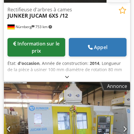
Rectifieuse d'arbres à cames
JUNKER
JUCAM 6XS /12
Nürnberg
753 km
Information sur le
Appel
prix
État:
d'occasion
, Année de construction:
2014
, Longueur
de la pièce à usiner 100 mm diamètre de rotation 80 mm
Nombre de broches 2 Dcedpoyycwfjfx Ag Hek Commande
FANUC 31i-B5 Poids de la pièce à usiner 2,00 kg Hauteur
Annonce
de la pointe 170 mm Diamètre de la meule 100 mm
Alésage de la meule 32 Largeur de la meule max. 20
Vitesse périphérique max. 125 m/sec. Passage de la
lunette 45 - 60 mm Puissance totale requise 75,00 kW
Poids de la machine env. 25,00 t Espace nécessaire env.
5,00 x 3,50 x H3,50 m Rectifieuse de cames pour pièces de
cames. Avec commande FANUC 31i-B5-rectification
cylindrique ; portique de chargement ; Installation de