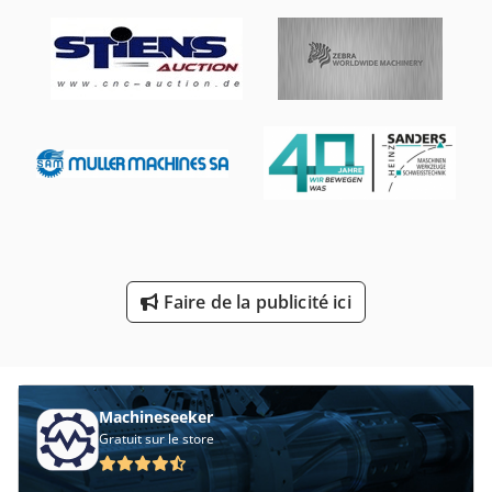
Portail De Rectifieuse
Rectifieuse De Centre
Rectifieuse De Disque
Rectifieuse De Profil
Rectifieuse De Soupapes
Rectifieuse De Vilebrequin
Rectifieuse Pour Ciseau
Faire de la publicité ici
Redresseur De Soudure
Roue De Scie À Viande
Machineseeker
Gratuit sur le store