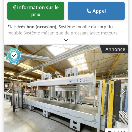
Information sur le
Appel
prix
État:
très bon (occasion)
, Système mobile du corp du
meuble Système mécanique de pressage (avec moteurs
asynchrones + inverter) Système d'auto-centrage Tapis
motorisé (au défilé dans la cadreuse) mm 4500 Vitesse
Annonce
réglable d'entrainement (m/min) 10-40 Longueur totale de
la Cadreuse (mm) 4500 Poussoir vertical mobile, Poussoir
horizontal mobile DIMENSIONS des CORPS de MEUBLE
Longeur minimale du corp de meuble (mm) 250 Longeur
maximale du corp de meuble (mm) 2500 Profondeur
(largeur) minimal du corp de meuble (mm) 200 Profondeur
(largeur) maximale du corp de meuble (mm) 700 Hauteur
minimal du corp de meuble (mm) 250 Hauteur maximale
du corp de meuble (mm) 1200 Tapis motorisé à l'entrée de
la Cadreuse Longueur du tapis à l'entrée de la Cadreuse
(mm) 2500 Programmateur électronique PLC (Armoire
électrique et de commande separé) Chodpfx Akegz Acajaoa
Puissance Totale installée (Kw) 7 Agrafeuse E/S 250
(Automatic)