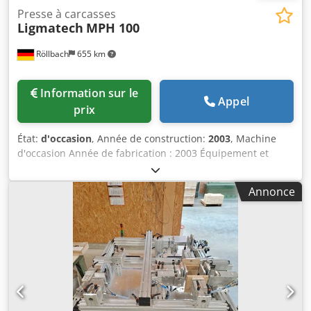
Presse à carcasses
Ligmatech
MPH 100
Röllbach
655 km
Information sur le
Appel
prix
État:
d'occasion
, Année de construction:
2003
, Machine
d'occasion Année de fabrication : 2003 Équipement et
données techniques : - Presse pneumatique flexible avec
des temps de préparation très courts - La presse est
Annonce
composée d’un châssis de presse robuste et d’un chariot
de presse facilement déplaçable - ainsi que des platines
de presse horizontales et verticales - Tous les éléments de
commande sont facilement accessibles - La MPH 100
permet, lors du pressage, de bloquer le chariot de presse
– de manière similaire à un serre-joint à vis - avec
3 platines de presse verticales Chjdpfozk N Nasx Akaea -
avec 2 platines de presse horizontales - Longueur du