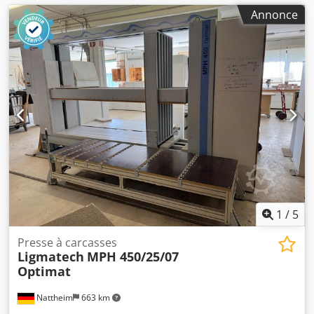
Annonce
1
/
5
Presse à carcasses
Ligmatech
MPH 450/25/07
Optimat
Nattheim
663 km