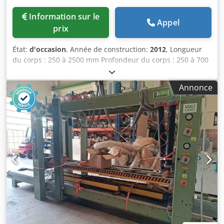
Information sur le
Appel
prix
État:
d'occasion
, Année de construction:
2012
, Longueur
du corps : 250 à 2500 mm Profondeur du corps : 250 à 700
mm Hauteur du corps : 150 à 1400 mm Chedpjzr H Ipsfx
Akaoa Pression de serrage, verticale / horizontale : 12 à 18
Annonce
kN Vitesse de déplacement rapide : 50 mm/s Vitesse de
déplacement lente : 25 mm/s Hauteur de travail : 300 mm
Poids : environ 2200 kg Lieu de stockage : fournisseur