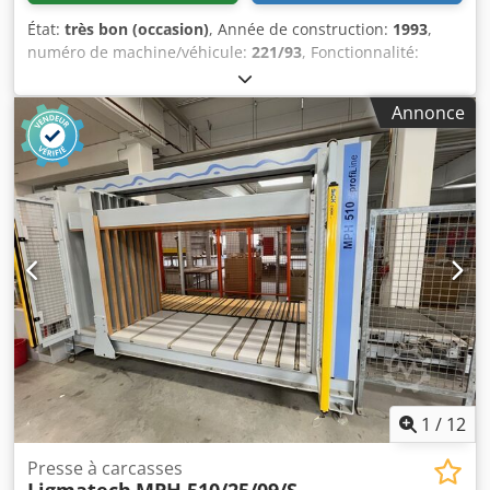
État:
très bon (occasion)
, Année de construction:
1993
,
numéro de machine/véhicule:
221/93
, Fonctionnalité:
entièrement fonctionnel
, Puissance nominale : 380 V, 16 A
Raccordement pneumatique : 6 bar Longueur totale de la
Annonce
machine : 4 300 mm Largeur totale de la machine :
1 300 mm Cjdpfxsk Tzwdj Akajha Longueur maximale de
pressage : 2 650 mm Largeur de pressage : 1 000 mm
Hauteur de pressage : 1 000 mm Pression de pressage
jusqu’à : 150 bar Réglage électrique de la largeur avec
affichage numérique Pédale pour le pressage
1
/
12
Presse à carcasses