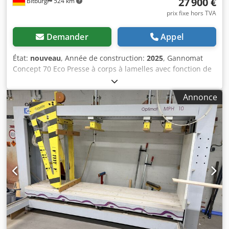
27 900 €
Bitburg
524 km
prix fixe hors TVA
Demander
Appel
État:
nouveau
, Année de construction:
2025
, Gannomat
Concept 70 Eco Presse à corps à lamelles avec fonction de
déplacement rapide Données techniques : Presse à corps
à lamelles provenant de notre exposition ; Zone de travail :
Annonce
largeur de 150 à 2 500 mm, hauteur de 150 à 1 400 mm,
profondeur de 700 mm ; Csdpfxeiidm Ns Akajha - Barre de
presse à lamelles supérieure avec 6 éléments, barre de
presse à lamelles latérale avec 5 éléments - Barres de
presse à lamelles dotées d’un système de compensation
des tolérances éprouvé, pour des assemblages de corps
parfaitement ajustés - Les surfaces de contre-pression
sont constituées de plaques de support continues,
revêtues et d’une épaisseur de 40 mm - La force de presse
des barres de presse est réglée électroniquement de
manière progressive par 2 potentiomètres et contrôlée via
un convertisseur de fréquence, ce qui garantit une