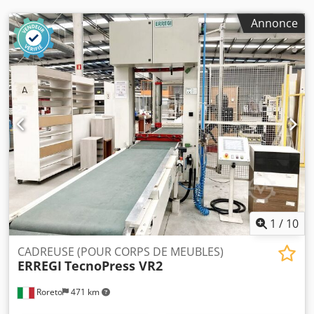
Annonce
1
/
10
CADREUSE (POUR CORPS DE MEUBLES)
ERREGI
TecnoPress VR2
Roreto
471 km