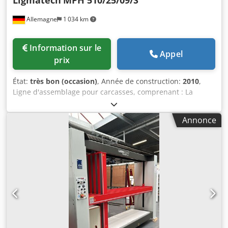
Ligmatech
MPH 510/25/09/S
Allemagne
1 034 km
Information sur le
Appel
prix
État:
très bon (occasion)
, Année de construction:
2010
,
Ligne d'assemblage pour carcasses, comprenant : La
presse Ligmatech peut être vendue séparément et date de
2010, le reste de l'installation date de 1996. Pos. 1 : table
Annonce
d'assemblage avec bande transporteuse 2 500 x 800 mm et
étagère pour petites pièces Pos. 2 : convoyeur à rouleaux,
environ 6 000 x 800 Pos. 3 : poste de distribution de colle
pour les côtés des carcasses, avec 1 pistolet à colle Pos. 4 :
convoyeur à rouleaux, environ 4 000 x 800 mm Pos. 5 :
poste de dépose des carcasses, environ 3 000 x 800 ;
hauteur de travail réglable de 850 mm à 300 mm Pos. 6 :
presse pour carcasses Ligmatech MPH 510/25/09/S
Profiline, année de fabrication 2010, avec entrée et sortie
automatiques des carcasses (convoyeur à bande), barrière