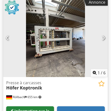
Annonce
1
/
6
Presse à carcasses
Höfer
Koptronik
Röllbach
655 km