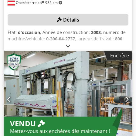
Oberösterreich
935 km
Détails
État:
d'occasion
, Année de construction:
2003
, numéro de
machine/véhicule:
0-306-04-2737
, largeur de travail:
800
mm
, longueur de la bande transporteuse:
4 800 mm
,
avance sur l’axe X:
37 m/min
, hauteur de travail:
1 400
Enchère
mm
, longueur de travail:
2 300 mm
, Pas de prix minimum
– vente garantie à la meilleure offre ! L'enlèvement de la
machine doit avoir lieu entre le 10/06/26 et le 30/06/26 !
DÉTAILS TECHNIQUES Largeur maximale de la pièce : 800
mm Chodpfoy Uwmqsx Akaoa Longueur maximale de la
pièce : 2 300 mm Hauteur maximale de la pièce : 1 400 mm
Vitesse d'avance maximale : 37 m/min DÉTAILS DE LA
MACHINE Longueur de la machine : 4 800 mm
ÉQUIPEMENTS Convoyeur d'alimentation Convoyeur
d'évacuation La machine est vendue et livrée dans son état
VENDU
réel et juridique (« en l'état, telle que vue et acceptée »)
sur la base de documentation photographique et de
Mettez-vous aux enchères dès maintenant !
dossiers techniques/commerciaux à caractère descriptif.