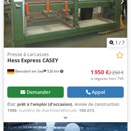
1
/
7
Presse à carcasses
Hess
Express CASEY
1 950 €
Biersdorf am See
526 km
2 250 €
à négocier hors TVA
Demander
Appel
État:
prêt à l'emploi (d'occasion)
, Année de construction:
1988
, numéro de machine/véhicule:
100.613
,
Fonctionnalité:
entièrement fonctionnel
, Machine
disponible à court terme. Chariot élévateur disponible
pour le chargement. 2 cylindres par unité de pressage.