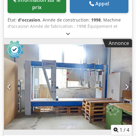
Information sur le
Appel
prix
État:
d'occasion
, Année de construction:
1998
, Machine
d'occasion Année de fabrication : 1998 Équipement et
données techniques : - Longueur de pressage : max.
2 500 mm - Hauteur de pressage : max. 1 350 mm -
Annonce
Profondeur de travail : max. 600 mm - Temps de pressage :
réglable - La barre de pressage verticale et horizontale se
déplace de manière électromécanique et est conçue pour
s’imbriquer - Génération de la pression via des moteurs à
engrenages à fréquence contrôlée - Pression de pressage
réglable séparément, verticalement et horizontalement -
Dimensions : env. 370 x 100 x 225 cm Cjdjzk N Uiepfx
Akasha - Poids : env. 2 100 kg Disponibilité : à court terme
Lieu de stockage : 63934 Röllbach
1
/
4