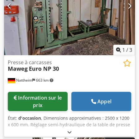
1
/
3
Presse à carcasses
Maweg
Euro NP 30
Nattheim
663 km
Information sur le
Appel
prix
État:
d'occasion
, Dimensions approximatives : 2500 x 1200
x 600 mm. Réglage semi-hydraulique de la table de presse
par moteur électrique. Lieu de stockage : Nattheim.
Chsdpfxjzd Hm Ns Akaea