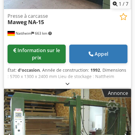
1
/
7
Presse à carcasse
Maweg
NA-15
Nattheim
663 km
Information sur le
Appel
prix
État:
d'occasion
, Année de construction:
1992
, Dimensions
: 5700 x 1300 x 2400 mm Lieu de stockage : Nattheim
Cedpfx Asvvkl Dokaeha
Annonce