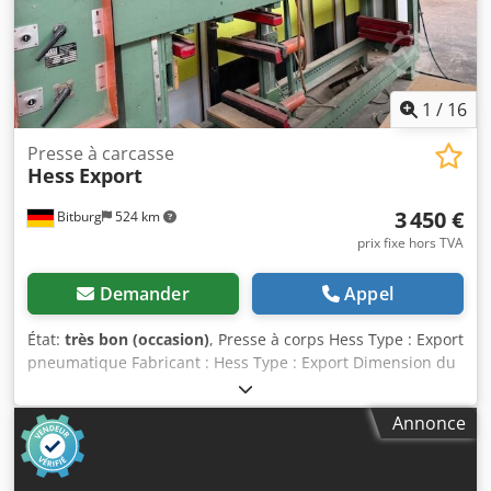
1
/
16
Presse à carcasse
Hess
Export
3 450 €
Bitburg
524 km
prix fixe hors TVA
Demander
Appel
État:
très bon (occasion)
, Presse à corps Hess Type : Export
pneumatique Fabricant : Hess Type : Export Dimension du
corps : max. 2 500 x 1 500 mm Pression de serrage : 1 400
kp de force de pression par unité de pression à 15 bar
Annonce
Nombre de vérins verticaux : 2 + 2 vérins de pression
Nombre de vérins horizontaux : 2 + 2 vérins de pression
Dimensions : 3 900 mm x 2 500 mm x 600 mm Poids : 1 060