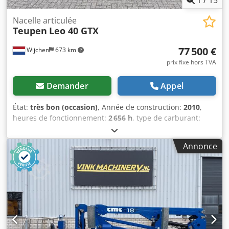
Nacelle articulée
Teupen
Leo 40 GTX
77 500 €
Wijchen
673 km
prix fixe hors TVA
Demander
Appel
État:
très bon (occasion)
, Année de construction:
2010
,
heures de fonctionnement:
2 656 h
, type de carburant:
hybride
, couleur:
vert
, Transmission Marque moteur:
Kubota 4 Cilinder Poids Poids à vide: 11.680 kg Pratique
Annonce
Mât: bras coudé Capacité de levage: 400 kg Hauteur de
travail: 4.000 cm Dimensions espace de chargement: 820 x
158 x 198 cm Marquage CE: oui Condition État technique:
très bon État optique: très bon Autres informations
Conditions de livraison: EXW Max. portée horizontale: 1700
m Pays de production: DE Informations complémentaires
Veuillez contacter Vink Machinery pour plus d'informations
Nacelle élévatrice Teupen Leo 40 GTX * 2010 * Diesel, 400