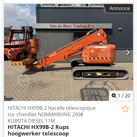
Scemoha Pratique Mât: bras coudé Capacité de levage: 230
Annonce
kg Hauteur de travail: 2.600 cm Dimensions espace de
chargement: 400 x 99 x 200 cm Marquage CE: oui
Condition État technique: bon État optique: bon Autres
informations Conditions de livraison: EXW Max. portée
horizontale: 1400 m Pays de production: IT Informations
complémentaires Veuillez contacter Vink Machinery pour
plus d'informations Hinowa Lightlift 26.14 IIIS * 2018 *
Diesel et 230 volts * 1777 heures de fonctionnement *
Hauteur de travail de 26 mètres * Portée horizontale de 14
mètres * Chenilles réglables * Télécommande *
Stabilisateurs variables * Stabilisateur * Poids propre de
4365 kg
1
/
20
HITACHI HX99B-2 Nacelle télescopique
sur chenilles NONMARKING 2008
KUBOTA DIESEL 11M
HITACHI
HX99B-2 Rups
hoogwerker telescoop