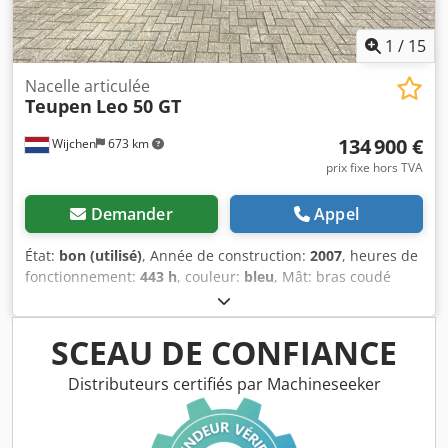
1
/
15
Nacelle articulée
Teupen
Leo 50 GT
134 900 €
Wijchen
673 km
prix fixe hors TVA
Demander
Appel
État:
bon (utilisé)
, Année de construction:
2007
, heures de
fonctionnement:
443 h
, couleur:
bleu
, Mât: bras coudé
Hauteur de travail: 5.000 cm Marquage CE: oui État
technique: bon État optique: bon Conditions de livraison:
EXW Max. portée horizontale: 2000 m Pays de production:
SCEAU DE CONFIANCE
DE Veuillez contacter Vink Machinery pour plus
d'informations Teupen Leo 50 GT *2007 * Diesel et 380
Distributeurs certifiés par Machineseeker
volts * 443 heures de travail !! * 50 mètres de hauteur de
travail * Portée horizontale de 20 mètres * Capacité de
levage de 200 kg Csdpor Hn H Defx Acmoha * Pistes