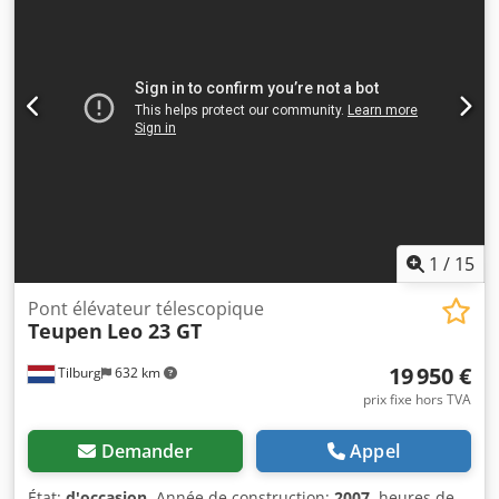
nous contacter au préalable, car nous ne sommes pas
toujours présents. Van de Wert Trading B.V. Bedrijfsstraat
3 5391 LR Nuland
1
/
15
Pont élévateur télescopique
Teupen
Leo 23 GT
19 950 €
Tilburg
632 km
prix fixe hors TVA
Demander
Appel
État:
d'occasion
, Année de construction:
2007
, heures de