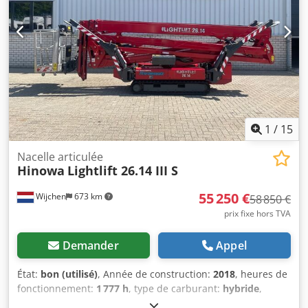
1
/
15
Nacelle articulée
Hinowa
Lightlift 26.14 III S
55 250 €
Wijchen
673 km
58 850 €
prix fixe hors TVA
Demander
Appel
État:
bon (utilisé)
, Année de construction:
2018
, heures de
fonctionnement:
1 777 h
, type de carburant:
hybride
,
couleur:
rouge
, Poids Poids à vide: 4.365 kg Csdpfx Acowgc