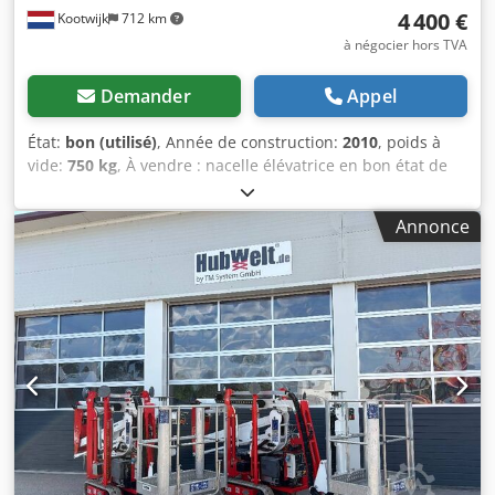
4 400 €
Kootwijk
712 km
à négocier hors TVA
Demander
Appel
État:
bon (utilisé)
, Année de construction:
2010
, poids à
vide:
750 kg
, À vendre : nacelle élévatrice en bon état de
fonctionnement. hauteur de travail : 6,5 m hauteur au sol :
4,5 m possibilité de reprise et de transport, à discuter
Annonce
Codpfezpfu Nsx Acmeha pour plus d’informations, veuillez
appeler ou envoyer un message.