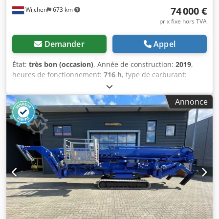
74 000 €
Wijchen
673 km
prix fixe hors TVA
Demander
Appel
État:
très bon (occasion)
, Année de construction:
2019
,
heures de fonctionnement:
716 h
, type de carburant:
hybride
, couleur:
rouge
, Poids Poids à vide: 3.450 kg
Pratique Mât: bras coudé Capacité de levage: 250 kg
Annonce
Hauteur de travail: 2.600 cm Marquage CE: oui Cedpfx Aoit
I Uaocmsha Entretien, historique et condition Nombre de
propriétaires: 1 État technique: très bon État optique: très
bon Autres informations Conditions de livraison: EXW Max.
portée horizontale: 1450 m Informations complémentaires
Veuillez contacter Vink Machinery pour plus d'informations
Ruthmann SA 26 hybride * 2019 * Paquet de lithium *
Moteur diesel * État très soigné *Télécommande * 26
mètres de hauteur de travail * Portée de 14,5 mètres *
Train de roulement réglable * Incl. tous les documents