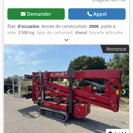
à négocier hors TVA
Demander
Appel
État:
d'occasion
, Année de construction:
2008
, poids à
vide:
2 300 kg
, type de carburant:
diesel
, Nacelle articulée
d'occasion à vendre : Hauteur de travail : 8,8 mètres Poids
: 2300kg Codpfx Aeyw Uczocmeha Capacité de levage : 150
Annonce
kg Dimensions : 4,08 x 1,65 x 1,96 mètre Kubota 3 cylindres
Diesel Prix à l'unité : € 13.500,- HT 6 pièces en stock !!