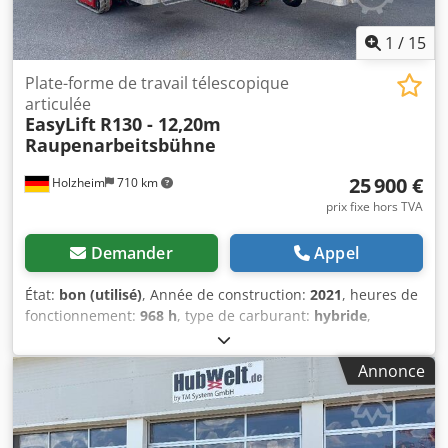
1
/
15
Plate-forme de travail télescopique
articulée
EasyLift
R130 - 12,20m
Raupenarbeitsbühne
25 900 €
Holzheim
710 km
prix fixe hors TVA
Demander
Appel
État:
bon (utilisé)
, Année de construction:
2021
, heures de
fonctionnement:
968 h
, type de carburant:
hybride
,
Groupe motopropulseur Marque du moteur : Honda Poids
Poids à vide : 1 800 kg Codoznhluspfx Acmjha
Annonce
Caractéristiques Mât : articulé Capacité de levage : 200 kg
Hauteur de travail : 1 220 cm Marquage CE : oui État État
technique : bon État esthétique : bon Informations
complémentaires Portée horizontale maximale : 650 m