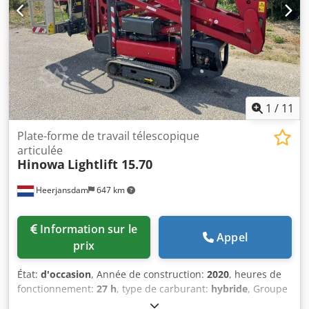
de fabrication : IT Informations complémentaires Pour plus
d’informations, veuillez contacter Martyn Joosse.
1
/
11
Plate-forme de travail télescopique
articulée
Hinowa
Lightlift 15.70
Heerjansdam
647 km
Information sur le
Appel
prix
État:
d'occasion
, Année de construction:
2020
, heures de
fonctionnement:
27 h
, type de carburant:
hybride
, Groupe
motopropulseur Marque du moteur : Kubota Poids Poids à