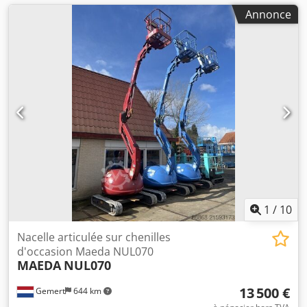
Annonce
1
/
10
Nacelle articulée sur chenilles
d'occasion Maeda NUL070
MAEDA
NUL070
13 500 €
Gemert
644 km