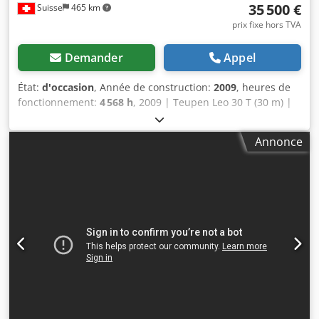
35 500 €
Suisse
465 km
prix fixe hors TVA
Demander
Appel
État:
d'occasion
, Année de construction:
2009
, heures de
fonctionnement:
4 568 h
, 2009 | Teupen Leo 30 T (30 m) |
Nacelle araignée d'occasion | 4 568 heures 📍 Localisation
: Suisse 🚛 Livraison possible à votre adresse – Utilisez
Annonce
notre calculateur d’expédition pour estimer les frais de
transport ! 💰 Achetez maintenant pour 35 500 EUR ou
faites une offre. Paiement à la livraison possible
moyennant des frais abordables (sous réserve
d’approbation)* 👷‍♂️ Inspection réalisée par un expert
indépendant 42 points d’inspection, 42 approuvés ✅, 0
points à améliorer ℹ️, 0 dépenses ⚠️ 📌 Commentaire de
l’inspecteur : État général bon 📄 Souhaitez-vous consulter
le rapport d’inspection complet, des photos
supplémentaires ou une vidéo ? Conseil : La référence «
40841 Equippo » est souvent utilisée pour trouver plus de
détails en ligne. Codszipx Sepfx Acmsha 💡 Pourquoi cette