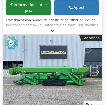
Information sur le
Appel
prix
État:
d'occasion
, Année de construction:
2019
, heures de
fonctionnement:
623 h
, Plate-forme de travail sur chenilles
Chedpfx Acjxfm I Asmea
Annonce
1
/
15