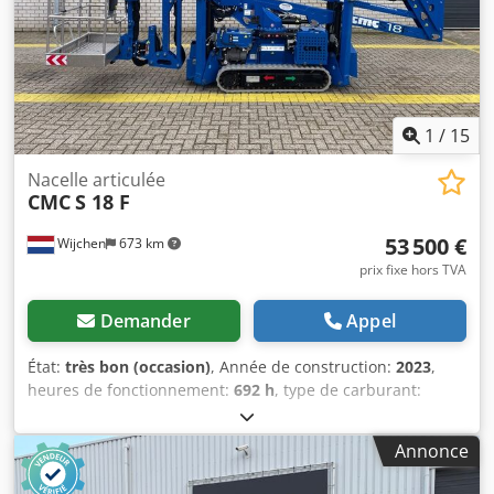
volts Chjdpeza Dbwsfx Acmea * 2 656 heures de
fonctionnement * Hauteur de travail : 40 mètres * Portée
horizontale : 17 mètres * Capacité de levage : 400 kg *
Chenilles réglables * Télécommande * Stabilisateurs
automatiques * Poids à vide : 11 680 kg * Manuel
d’utilisation inclus * Documents inclus
1
/
15
Nacelle articulée
CMC
S 18 F
53 500 €
Wijchen
673 km
prix fixe hors TVA
Demander
Appel
État:
très bon (occasion)
, Année de construction:
2023
,
heures de fonctionnement:
692 h
, type de carburant:
hybride
, couleur:
bleu
, Poids Poids à vide: 2.593 kg
Pratique Mât: bras coudé Capacité de levage: 230 kg
Annonce
Hauteur de travail: 1.800 cm Dimensions espace de
chargement: 530 x 78 x 195 cm Marquage CE: oui