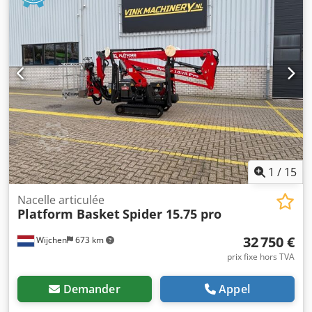
Condition État technique: très bon État optique: très bon
Autres informations Conditions de livraison: EXW Max.
portée horizontale: 1115 m Pays de production: IT
Informations complémentaires Veuillez contacter Vink
Machinery pour plus d'informations Nacelle araignée CMC
S 18F Codpfx Asymyaijcmeha * 2023 * Moteur diesel 230 V
* 692 heures de fonctionnement * Télécommande *
Stabilisateurs automatiques * Châssis réglable * Hauteur
de travail : 18 m * Portée horizontale : 11,15 m * Capacité
de levage : 230 kg * Poids net : 2 593 kg * Documentation
incluse
1
/
15
Nacelle articulée
Platform Basket
Spider 15.75 pro
32 750 €
Wijchen
673 km
prix fixe hors TVA
Demander
Appel