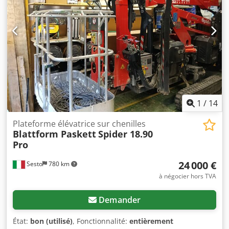
Télécommande radio - Chenilles en caoutchouc - Pneus
non marquants - Fonction de rotation - Supports
stabilisateurs = Remarques = Général Pays de fabrication :
Italie La nacelle araignée Bluelift la plus petite et la plus
compacte de sa catégorie ! Châssis extensible,
télécommande radio, carnet d'inspection en allemand et
en néerlandais, certification UVV valable jusqu'au 06/2027,
panier amovible, transmission entièrement électrique via
une batterie au lithium.
1
/
14
Plateforme élévatrice sur chenilles
Blattform Paskett
Spider 18.90
Pro
24 000 €
Sesto
780 km
à négocier hors TVA
Demander
État:
bon (utilisé)
, Fonctionnalité:
entièrement