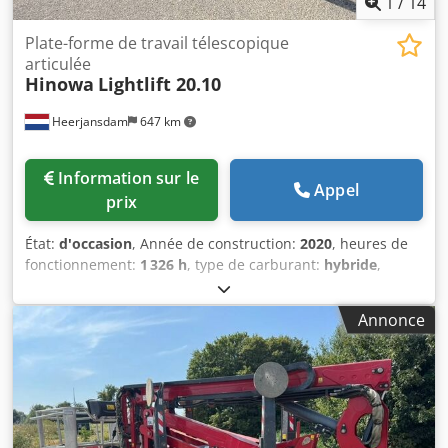
1
/
14
Plate-forme de travail télescopique
articulée
Hinowa
Lightlift 20.10
Heerjansdam
647 km
Information sur le
Appel
prix
État:
d'occasion
, Année de construction:
2020
, heures de
fonctionnement:
1 326 h
, type de carburant:
hybride
,
Groupe motopropulseur Marque du moteur : Kubota Poids
Poids à vide : 2 850 kg Fonctionnalités Mât : articulé
Annonce
Capacité de levage : 230 kg Hauteur de travail : 2 000 cm
Informations complémentaires Niveau d’émissions : Stage
V / Tier V Conditions de livraison : EXW Portée horizontale
maximale : 1 000 m Angle maximal de l’extension du bras :
360 degrés Chsdpjzrrx Tjfx Acmea Angle maximal
d’inclinaison de la plateforme de travail : 180 degrés Pays