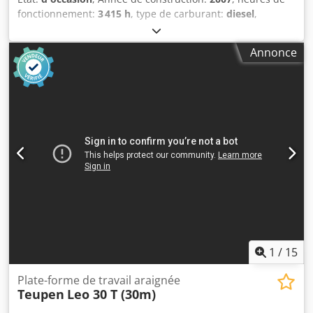
fonctionnement:
3 415 h
, type de carburant:
diesel
,
couleur:
autre
, PTAC : 3 040 kg Dimensions (L x l x h) :
620 x 98 x 197 cm Marque du moteur : Kubota Type de
Annonce
mât : articulé Capacité de levage : 200 kg Codpezpw Diofx
Acmsha Hauteur de travail : 2 300 cm Marquage CE : oui
État technique : bon Plateforme élévatrice araignée
Teupen Leo 23 GT Année de fabrication : 2007 Heures :
3 415 h Moteur : Kubota Diesel Poids : 3 040 kg Hauteur de
travail : 23 m Portée latérale : 11,2 mètres Capacité de
charge : 200 kg Certifié CE
1
/
15
Plate-forme de travail araignée
Teupen
Leo 30 T (30m)