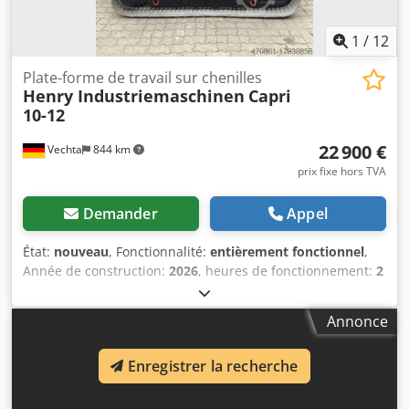
1
/
12
Plate-forme de travail sur chenilles
Henry Industriemaschinen
Capri
10-12
22 900 €
Vechta
844 km
prix fixe hors TVA
Demander
Appel
État:
nouveau
, Fonctionnalité:
entièrement fonctionnel
,
Année de construction:
2026
, heures de fonctionnement:
2
h
, poids total:
3 030 kg
, poids à vide:
3 030 kg
, longueur de
transport:
2 535 mm
, largeur de transport:
1 390 mm
,
Annonce
hauteur de transport:
2 010 mm
, type de carburant:
électrique
, état des pneus:
100 pourcentage
, état de
Enregistrer la recherche
conduite:
100 pourcentage
, couleur:
bleu
, poids maximal
de charge:
320 kg
, hauteur de travail:
12 000 mm
,
Équipement:
Vérification de sécurité selon les normes