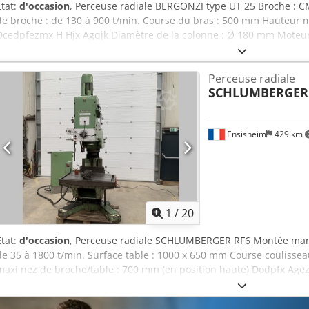
État:
d'occasion
, Perceuse radiale BERGONZI type UT 25 Broche : C
de broche : de 130 à 900 t/min. Course du bras : 500 mm Hauteur 
Dcedpfezmx H Hjx Agqjk Diamètre de la colonne : Ø 180 mm Moteur
Ressort de rappel défectueux Montée du bras électrique Fourni av
Profondeur 400 mm x Hauteur 450 mm 1 fausse table Pompe à lubrif
Perceuse radiale
mm Largeur : 900 mm Hauteur totale en position haute : 2300 mm Po
SCHLUMBERGER
Ensisheim
429 km
1
/
20
État:
d'occasion
, Perceuse radiale SCHLUMBERGER RF6 Montée manu
de 35 à 1800 t/min. Surface table : 1000 x 650 mm Course coulisse
maxi nez de broche/table : 700 mm (en position haute) Dodpfx Agez
broche/table : 250 mm (en position basse) Montée/baisse table + 
automatique Rotation à 360° sur colonne Blocage hydraulique du bé