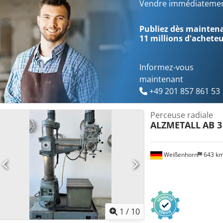
perçage/taraudage Pompe à lubrifiant Tension : 380 V Largeur : 
Vendre immédiatemen
en position basse : 2650 mm Hauteur en position haute : 3000 mm P
Publiez dès maintenan
11 millions d'achete
Informez-vous
maintenant
+49 201 857 861 53
Perceuse radiale
ALZMETALL
AB 3
Weißenhorn
643 k
1
/
10