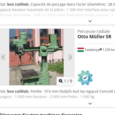
État:
bon (utilisé)
, Capacité de perçage dans l’acier (diamètre) : 
Agqeck Hauteur maximale de la pièce : 1 300 mm Interface pour out
Vitesses de broche : 100 à 1 220 tr/min Puissance totale requise : 1
t Encombrement : environ L x l x H 1,8 x 0,8 x 2,3 m y compris tabl
perçage serrage mécanique
Perceuse radiale
Otto Müller
SR
Tatabánya
1 235 k
1
/
9
État:
bon (utilisé)
, Portée : 915 mm Dsdpfx Asd Ixy Isgqsck Conicit
Largeur : 1 000 mm Hauteur : 2 000 mm Poids : 1 000 kg
Découvrez d'autres machines d'occasion