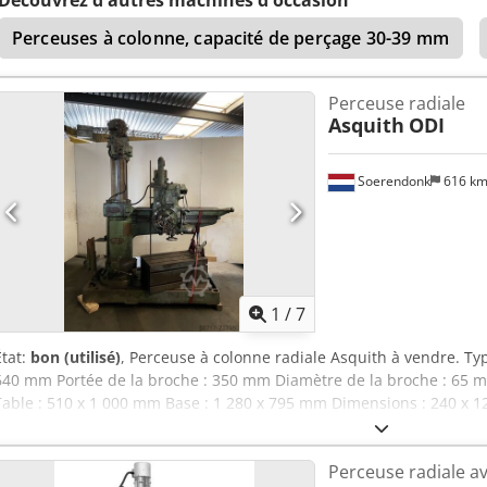
Perceuses à colonne, capacité de perçage 30-39 mm
Perceuse radiale
Asquith
ODI
Soerendonk
616 k
1
/
7
État:
bon (utilisé)
, Perceuse à colonne radiale Asquith à vendre. Ty
640 mm Portée de la broche : 350 mm Diamètre de la broche : 65 m
Table : 510 x 1 000 mm Base : 1 280 x 795 mm Dimensions : 240 x 125
d’informations, veuillez nous contacter par téléphone ou par e-mail
Perceuse radiale av