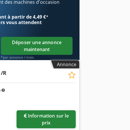
1400 mm Profondeur : 900 mm Hauteur
t des machines d'occasion
oids : env. 3 T
t à partir de 4,49 €
*
urs
vous attendent
Déposer une annonce
maintenant
*par annonce / mois
Annonce
 /R
m
Information sur le
prix