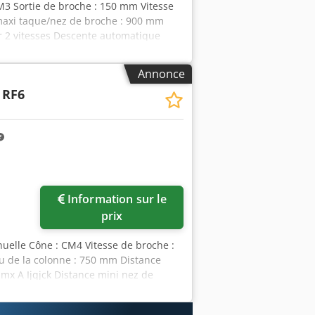
M3 Sortie de broche : 150 mm Vitesse
maxi taque/nez de broche : 900 mm
 2 vitesses Descente automatique
ec : 1 cube Longueur 500 mm x
iant Tension : 380 V Longueur : 1500
Annonce
ids : env. 1,2 T
RF6
Information sur le
prix
elle Cône : CM4 Vitesse de broche :
au de la colonne : 750 mm Distance
mx A Ijqjck Distance mini nez de
colonne manuelles Descente
lier de la colonne Fonction