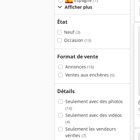
Espagne
(1)
Afficher plus
rceuses
Perceuse Multibriches
Schlumberger
État
Neuf
(3)
Occasion
(13)
Format de vente
Annonces
(16)
Ventes aux enchères
(0)
Détails
Seulement avec des photos
(16)
Seulement avec des vidéos
(4)
Seulement les vendeurs
vérifiés
(7)