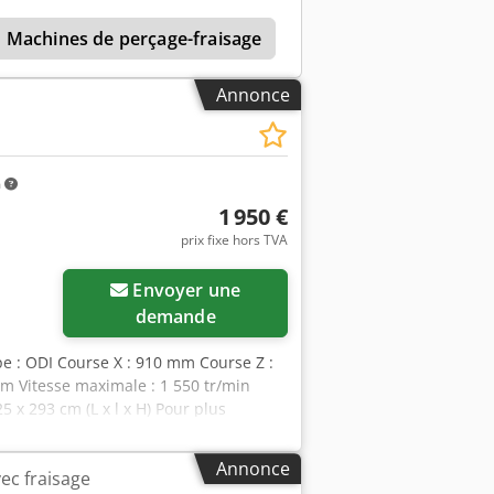
Machines de perçage-fraisage
Perceuses Radiales
Annonce
m
1 950 €
prix fixe hors TVA
Envoyer une
demande
pe : ODI Course X : 910 mm Course Z :
m Vitesse maximale : 1 550 tr/min
 x 293 cm (L x l x H) Pour plus
. Dedpjh U Iaxjfx Agqsck
Annonce
ec fraisage