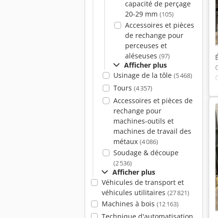
capacité de perçage
20-29 mm
(105)
Accessoires et pièces
de rechange pour
perceuses et
aléseuses
(97)
Afficher plus
Usinage de la tôle
(5 468)
Tours
(4 357)
Accessoires et pièces de
rechange pour
machines-outils et
machines de travail des
métaux
(4 086)
Soudage & découpe
(2 536)
Afficher plus
Véhicules de transport et
véhicules utilitaires
(27 821)
Machines à bois
(12 163)
Technique d'automatisation