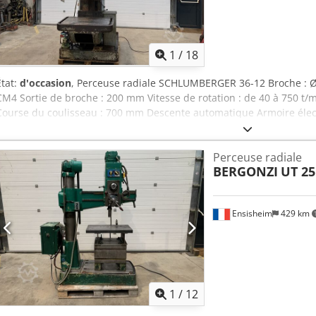
1
/
18
État:
d'occasion
, Perceuse radiale SCHLUMBERGER 36-12 Broche : Ø 
CM4 Sortie de broche : 200 mm Vitesse de rotation : de 40 à 750 t/
Course du coulisseau : 700 mm Descente automatique Armoire élect
Tension : 380 V Dimensions taque arrière : 1200 x 750 mm Dimens
Hauteur totale en position haute : 2800 mm Dodjzmx Ikopfx Agqjck H
Perceuse radiale
mm Poids : env. 3,5 T
BERGONZI
UT 25
Ensisheim
429 km
1
/
12