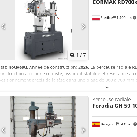
CORMAK
RD700x
Siedlce
1 596 km
1
/
7
État:
nouveau
, Année de construction:
2026
, La perceuse radiale 
construction à colonne robuste, assurant stabilité et résistance aux
positionnement précis de la tête dans une plage de 300 à 700 mm pa
course de la broche de 130 mm autorise un perçage confortable en 
Broche : Cône Morse MK3 avec vis de traction, réglage continu de l
Perceuse radiale
perçage 32 mm. - Système d’avance : Avance automatique de la broc
Foradia
GH 50-1
taraudage. - Moteur principal : Puissance de 1,5 kW, alimentation
en continu. - Table et plaque inférieure : Table cubique 250×250×
mm avec rainures en T. Précision et performance Grâce au réglage c
Balaguer
508 km
numériques des paramètres, la RD 700 VARIO garantit une grande pr
élevée des opérations. L’avance automatique et le mode taraudage 