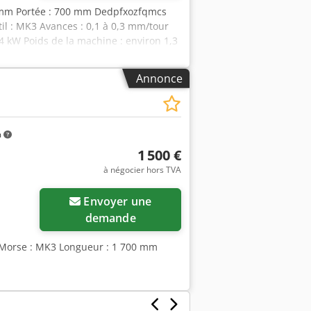
28 mm Portée : 700 mm Dedpfxozfqmcs
il : MK3 Avances : 0,1 à 0,3 mm/tour
,4 kW Poids de la machine : environ 1,3
e à rainures en T y compris avance de
Annonce
m
1 500 €
à négocier hors TVA
Envoyer une
demande
é Morse : MK3 Longueur : 1 700 mm