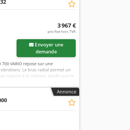
32
3 967 €
prix fixe hors TVA
Envoyer une
demande
RD 700 VARIO repose sur une
 vibrations. Le bras radial permet un
r rapport à la colonne, tandis que la
un seul réglage. Composants clés -
a vitesse, capacité maximale de
Annonce
he à trois plages, intégrée au mode
000
 400 V, conçu pour un fonctionnement
250 mm et plaque de travail 900×620
ontinu de la vitesse et aux afficheurs
écision et une reproductibilité
réduisent le temps de cycle de