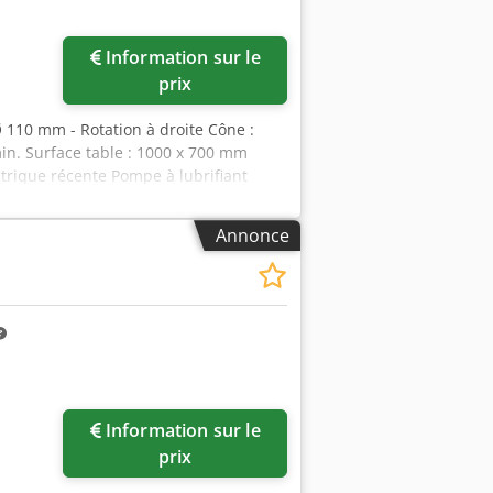
Information sur le
prix
110 mm - Rotation à droite Cône :
min. Surface table : 1000 x 700 mm
rique récente Pompe à lubrifiant
ions support machine : 1400 x 1200 mm
auteur totale en position basse : 2550
Annonce
Information sur le
prix