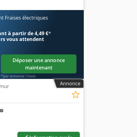
bles sur les photos. Équipement de
s techniques : - Puissance : 1400 W -
TKA 500 (1A1) - Année de fabrication :
 Fraises électriques
de tôles avant soudure - Biseautage
de machines - Ateliers, production,
t à partir de 4,49 €
*
use TRUMPF TruTool TKA 500 - Valise de
urs
vous attendent
 Accessoires visibles sur les photos
ou enlèvement sur place – à convenir.
Déposer une annonce
maintenant
*par annonce / mois
Annonce
 mur