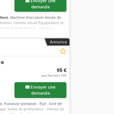
Envoyer une
demande
tion)
, Machine d'occasion Année de
stration, comme neuve Équipement et
tre de la lame de scie : 160 mm -
 40,5 mm à 45° - Plage d’inclinaison :
es poussières - Poids : environ 4,5 kg
Annonce
m
95 €
prix fixe hors TVA
Envoyer une
demande
 fraiseuse portative - État : livré tel
age, butée de profondeur - Vitesse de