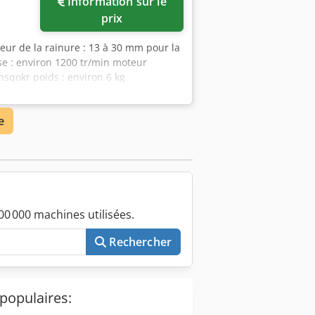
Information sur le
ges
prix
geur de la rainure : 13 à 30 mm pour la
ise : environ 1200 tr/min moteur
sqokr poids : environ 6 kg
e
0 000 machines utilisées.
Rechercher
populaires: