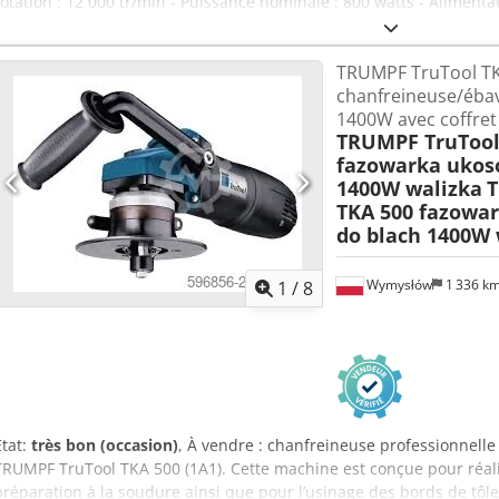
rotation : 12 000 tr/min - Puissance nominale : 800 watts - Alimentat
320/320/H320 mm Dkodpfx Aeb A N Nmsbqor - Poids : 12 kg
TRUMPF TruTool T
chanfreineuse/éba
1400W avec coffret
TRUMPF TruTool
fazowarka ukos
1400W walizka
T
TKA 500 fazowa
do blach 1400W 
Wymysłów
1 336 k
1
/
8
État:
très bon (occasion)
, À vendre : chanfreineuse professionnelle
TRUMPF TruTool TKA 500 (1A1). Cette machine est conçue pour réali
préparation à la soudure ainsi que pour l’usinage des bords de tôles