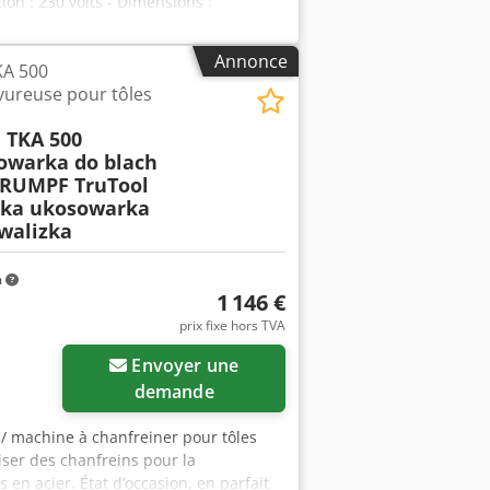
ion : 230 volts - Dimensions :
Annonce
KA 500
vureuse pour tôles
 TKA 500
owarka do blach
RUMPF TruTool
rka ukosowarka
walizka
m
1 146 €
prix fixe hors TVA
Envoyer une
demande
 / machine à chanfreiner pour tôles
ser des chanfreins pour la
 en acier. État d’occasion, en parfait