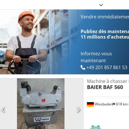
état de fonctionnement, avec des traces normales d’utilisation visi
classe industrielle – fabrication Suisse / Allemagne. Caractéristique
Alimentation : 230 V / 50–60 Hz - Courant : 6,5 A - Modèle : TruTool 
Vendre immédiatement
2009 - Fabricant : TRUMPF Applications : - Chanfreinage des bords 
pour soudures en V et en X - Usinage des aciers de construction et 
Publiez dès maintenan
constructions métalliques Compris dans la livraison : - Chanfreine
11 millions d'achete
transport d’origine TRUMPF - Documentation / manuel du fabricant -
Machine prête à l’emploi. Possibilité de test sur place. Expédition 
Dodpfxsyhnukj Abqokr
Informez-vous
maintenant
+49 201 857 861 53
Machine à chasser
BAIER
BAF 560
Wiesbaden
618 km
Demander plus