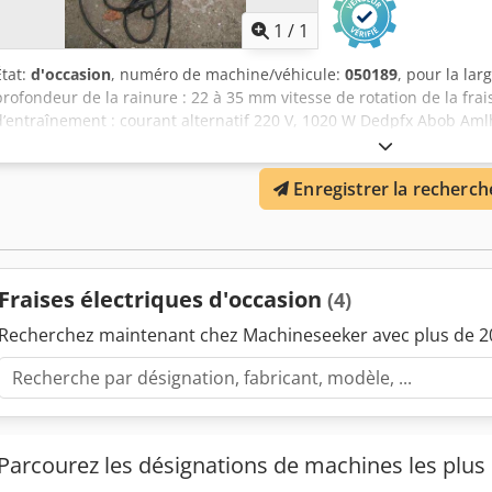
d'ima
1
/
1
État:
d'occasion
, numéro de machine/véhicule:
050189
, pour la lar
profondeur de la rainure : 22 à 35 mm vitesse de rotation de la fra
d’entraînement : courant alternatif 220 V, 1020 W Dedpfx Abob Amlh
Enregistrer la recherch
Fraises électriques d'occasion
(4)
Recherchez maintenant chez Machineseeker avec plus de 20
Parcourez les désignations de machines les plus 