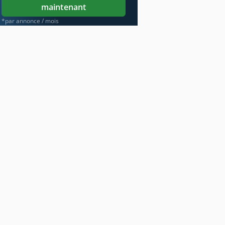
maintenant
*par annonce / mois