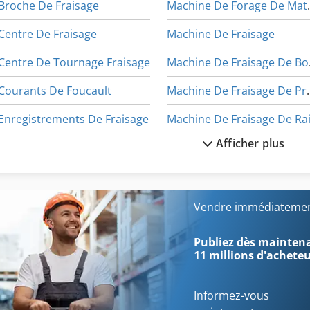
Broche De Fraisage
Machine 
Centre De Fraisage
Machine De Fraisage
Centre De Tournage Fraisage
Mac
Courants De Foucault
Machine De 
Enregistrements De Fraisage
Afficher plus
German
Machine De Profilage
Levage De Matériel
Moteur De Fraisage
Machine De Fabrication
Outil De Fraisage
Vendre immédiatement
Machine De Façonnage
Outil De Fraisage De Fenêt
Publiez dès maintenan
11 millions d'achete
Informez-vous