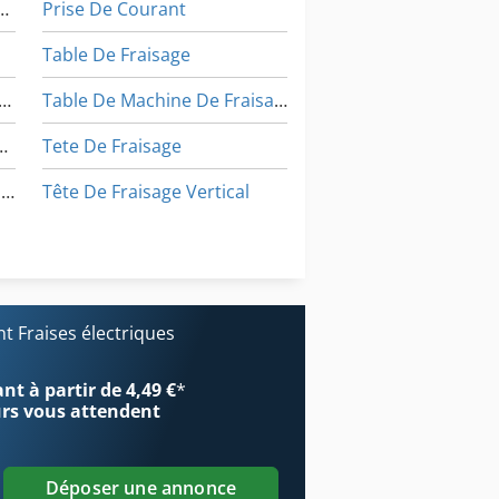
De Forage De Matériel
Prise De Courant
Table De Fraisage
hine De Fraisage De Bord
Table De Machine De Fraisage
Fraisage De Profil
Tete De Fraisage
Machine De Fraisage De Rainure
Tête De Fraisage Vertical
Unité De Fraisage
Véhicule De Travail
 Fraises électriques
re
t à partir de 4,49 €
*
urs
vous attendent
Déposer une annonce