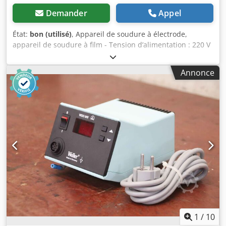
Demander
Appel
État:
bon (utilisé)
, Appareil de soudure à électrode,
appareil de soudure à film - Tension d’alimentation : 220 V
- Largeur de travail : 300 mm Dcodpjb A Sm Dofx Aptek -
Poids : 10 kg
Annonce
1
/
10