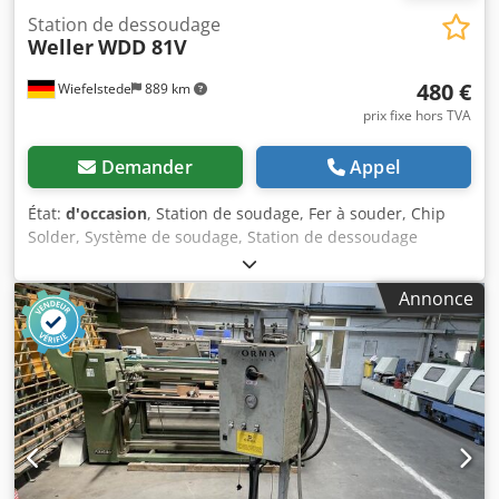
Station de dessoudage
Weller
WDD 81V
480 €
Wiefelstede
889 km
prix fixe hors TVA
Demander
Appel
État:
d'occasion
, Station de soudage, Fer à souder, Chip
Solder, Système de soudage, Station de dessoudage
Dsdpjtu Rk Eefx Aptsck -Fabricant : Weller, station de
dessoudage type WDD 81V -Tension : 230/24 V -Pression de
Annonce
service : 4-6 bar -Dimensions : 190/120/H110 mm -Poids :
2,3 kg