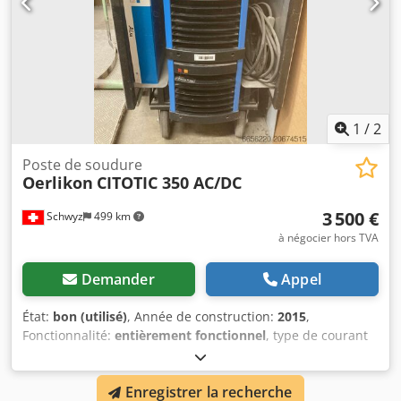
1
/
2
Poste de soudure
Oerlikon
CITOTIC 350 AC/DC
3 500 €
Schwyz
499 km
à négocier hors TVA
Demander
Appel
État:
bon (utilisé)
, Année de construction:
2015
,
Fonctionnalité:
entièrement fonctionnel
, type de courant
d'entrée:
Climatisation
, tension d'entrée:
400 V
, longueur
du câble de terre:
5 000 mm
, type de refroidissement:
eau
,
Enregistrer la recherche
Installation de soudage TIG refroidie à l'eau, source de