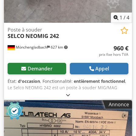
1
/
4
Poste à souder
SELCO
NEOMIG 242
960 €
Mönchengladbach
627 km
prix fixe hors TVA
Demander
Appel
État:
d'occasion
, Fonctionnalité:
entièrement fonctionnel
,
Le Selco NEOMIG 242 est un poste à souder MIG/MAG
classique, extrêmement robuste, fabriqué par le fabricant
italien de premier plan Selco (qui a été racheté par
Annonce
voestalpine Böhler Welding il y a quelques années).
Contrairement aux appareils modernes à onduleur
entièrement numériques, il s'agit d'un système à
transformateur électromécanique à paliers. Cela signifie
que, bien qu'il soit nettement plus lourd et plus