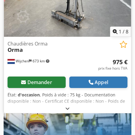
1
/
8
Chaudières Orma
Orma
975 €
Wijchen
673 km
prix fixe hors TVA
Demander
Appel
État:
d'occasion
, Poids à vide : 75 kg - Documentation
disponible : Non - Certificat CE disponible : Non - Poids de
transport [kg] : 75 kg Informations financières TVA : Le prix
indiqué s'entend hors TVA Dcsdpfxjybb D Sj Aptok TVA /
Régime de la marge : TVA déductible pour les
professionnels Livraison et reprise possible à tout moment
pour tout matériel industriel Yorick Diebels