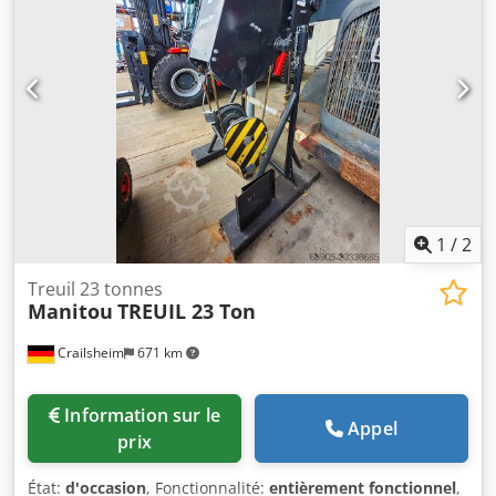
(kg) : 368 Largeur (mm) : 820
1
/
2
Treuil 23 tonnes
Manitou
TREUIL 23 Ton
Crailsheim
671 km
Information sur le
Appel
prix
État:
d'occasion
, Fonctionnalité:
entièrement fonctionnel
,