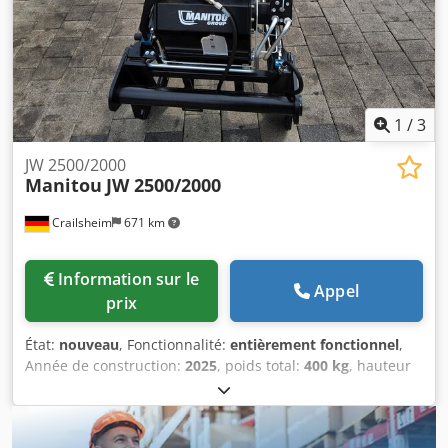
1
/
3
JW 2500/2000
Manitou
JW 2500/2000
Crailsheim
671 km
Information sur le
Appel
prix
État:
nouveau
, Fonctionnalité:
entièrement fonctionnel
,
Année de construction:
2025
, poids total:
400 kg
, hauteur
totale:
950 mm
, longueur totale:
2 600 mm
, largeur totale:
820 mm
, capacité de charge:
2 000 kg
, Mât en treillis avec
treuil à câble Csdeya Ix Topfx Ahreha Fabricant : Manitou