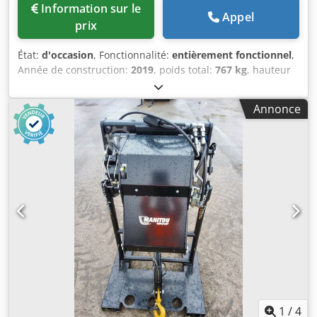
Information sur le
Appel
prix
État:
d'occasion
, Fonctionnalité:
entièrement fonctionnel
,
Année de construction:
2019
, poids total:
767 kg
, hauteur
totale:
2 400 mm
, longueur totale:
1 200 mm
, largeur
totale:
1 220 mm
, capacité de charge:
7 200 kg
, Treuil
Annonce
Cjdpfx Ahoxpyb Rorsha Fabricant : Manitou Modèle : Treuil
7,2 TON Année : 2019 Hauteur (mm) : 2 400 Longueur
(mm) : 1 200 Capacité de levage (kg) : 7 200 Poids (kg) : 767
Largeur (mm) : 1 220
1
/
4