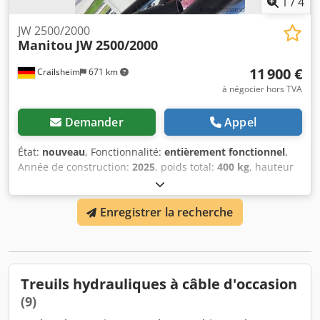
1
/
4
JW 2500/2000
Manitou
JW 2500/2000
11 900 €
Crailsheim
671 km
à négocier hors TVA
Demander
Appel
État:
nouveau
, Fonctionnalité:
entièrement fonctionnel
,
Année de construction:
2025
, poids total:
400 kg
, hauteur
totale:
950 mm
, longueur totale:
2 600 mm
, largeur totale:
820 mm
, capacité de charge:
2 000 kg
, Treuil à mât en
Enregistrer la recherche
treillis Fabricant : Manitou Modèle : JW 2500/2000 Année
de construction : 2025 Hauteur (mm) : 950 Longueur (mm) :
2 600 Capacité de charge (kg) : 2 000 Codjxpyamjpfx
Ahroha Poids (kg) : 400 Largeur (mm) : 820
Treuils hydrauliques à câble d'occasion
(9)