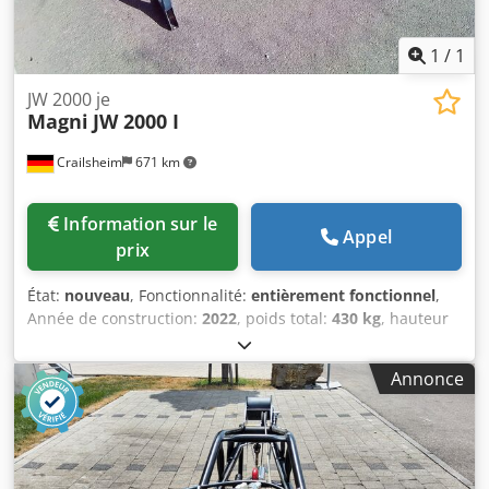
1
/
1
JW 2000 je
Magni
JW 2000 I
Crailsheim
671 km
Information sur le
Appel
prix
État:
nouveau
, Fonctionnalité:
entièrement fonctionnel
,
Année de construction:
2022
, poids total:
430 kg
, hauteur
totale:
1 200 mm
, longueur totale:
2 300 mm
, largeur
totale:
820 mm
, capacité de charge:
2 000 kg
, Treuil à mât
Annonce
treillis Fabricant : Magni Chjdsxqhw Aopfx Ahrja Modèle :
JW 2000 I Année de fabrication : 2022 Hauteur (mm) : 1 200
Longueur (mm) : 2 300 Capacité de levage (kg) : 2 000 Poids
(kg) : 430 Largeur (mm) : 820