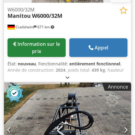
W6000/32M
Manitou
W6000/32M
Crailsheim
671 km
Information sur le
Appel
prix
État:
nouveau
, Fonctionnalité:
entièrement fonctionnel
,
Année de construction:
2024
, poids total:
439 kg
, hauteur
totale:
1 830 mm
, longueur totale:
900 mm
, largeur totale:
1 070 mm
, capacité de charge:
6 000 kg
, Treuil Chsdpfx
Annonce
Aexpyatehrea Fabricant : Manitou Type : W6000/32M
Année de fabrication : 2024 Hauteur (mm) : 1 830 Longueur
(mm) : 900 Capacité de charge (kg) : 6 000 Poids (kg) : 439
Largeur (mm) : 1 070