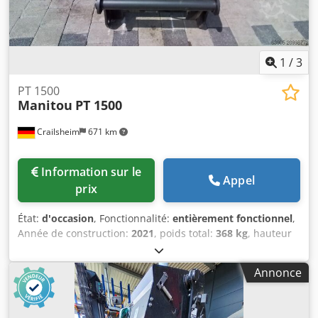
1
/
3
PT 1500
Manitou
PT 1500
Crailsheim
671 km
Information sur le
Appel
prix
État:
d'occasion
, Fonctionnalité:
entièrement fonctionnel
,
Année de construction:
2021
, poids total:
368 kg
, hauteur
totale:
900 mm
, longueur totale:
3 070 mm
, largeur totale:
820 mm
, capacité de charge:
1 500 kg
, Mât en treillis avec
Annonce
treuil Chedpfx Ahjya Ixyjrsa Fabricant : Manitou Modèle :
PT 1500 Année de fabrication : 2021 Hauteur (mm) : 900
Longueur (mm) : 3 070 Capacité de levage (kg) : 1 500 Poids