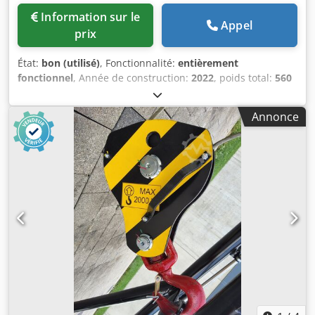
Information sur le
Appel
prix
État:
bon (utilisé)
, Fonctionnalité:
entièrement
fonctionnel
, Année de construction:
2022
, poids total:
560
kg
, hauteur totale:
1 720 mm
, longueur totale:
900 mm
,
largeur totale:
1 090 mm
, capacité de charge:
5 000 kg
,
Annonce
Treuil Fabricant : Magni Modèle : W5I Année de fabrication
: 2022 Hauteur (mm) : 1.720 Longueur (mm) : 900 Capacité
de levage (kg) : 5.000 Poids (kg) : 560 Largeur (mm) : 1.090
Chjdpjxn A I Rofx Ahrja