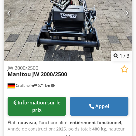
1
/
3
JW 2000/2500
Manitou
JW 2000/2500
Crailsheim
671 km
Information sur le
Appel
prix
État:
nouveau
, Fonctionnalité:
entièrement fonctionnel
,
Année de construction:
2025
, poids total:
400 kg
, hauteur
totale:
950 mm
, longueur totale:
2 600 mm
, largeur totale: