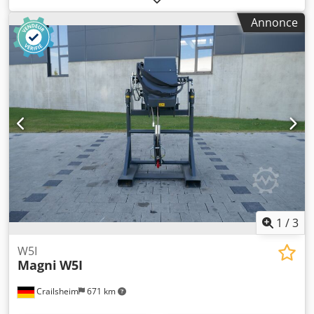
820 mm
, capacité de charge:
2 000 kg
, Mât en treillis avec
Annonce
treuil Fabricant : Manitou Modèle : JW 2000/2500 Chjdpfjya
Ixtsx Ahrea Année de fabrication : 2025 Hauteur (mm) : 950
Longueur (mm) : 2 600 Capacité de charge (kg) : 2 000 Poids
(kg) : 400 Largeur (mm) : 820
1
/
3
W5I
Magni
W5I
Crailsheim
671 km