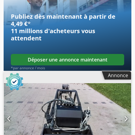
Type : JW 2500/2000 Année de fabrication : 2025 Hauteur
(mm) : 950 Longueur (mm) : 2 600 Capacité de charge (kg) :
2 000 Poids (kg) : 400 Largeur (mm) : 820
Publiez dès maintenant à partir de
4,49 €
*
11 millions d'acheteurs
vous
attendent
Déposer une annonce maintenant
*par annonce / mois
Annonce