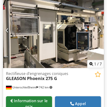
X : 170 mm Course en axe Z : 200 mm Vitesses de broche :
1 500 tr/min Diamètre du roulement de la broche : 100 mm
Machine de chargement : *
1
/
7
Rectifieuse d’engrenages coniques
GLEASON
Phoenix 275 G
Unterschleißheim
742 km
Information sur le
Appel
prix