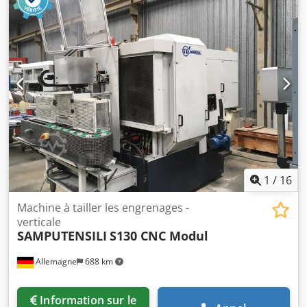
4,4 x 2,4 x 2,7 m
1
/
16
Machine à tailler les engrenages -
verticale
SAMPUTENSILI
S130 CNC Modul
Allemagne
688 km
Information sur le