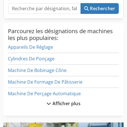
de mesure Dispositif de serrage pour un arbre de pignon
Rechercher
Refroidisseur externe d’huile pour broche Système
d’aspiration "arbre de pignon"
Parcourez les désignations de machines
les plus populaires:
Appareils De Réglage
Cylindres De Ponçage
Machine De Bobinage Cône
Machine De Formage De Pâtisserie
Machine De Perçage Automatique
Afficher plus
Machine De Pointage
Machine De Polissage