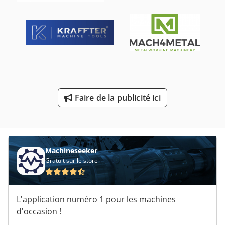
Poinçon De Matériel
Poinçon Et Matrice
Poinçonnage Et Découpe
Poinçonneuse De Trou
Poinçons Et Matrices
Faire de la publicité ici
Rectifieuse De Centre
Rectifieuse De Soupapes
Machineseeker
Gratuit sur le store
L'application numéro 1 pour les machines
d'occasion !