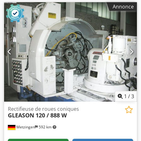
Annonce
1
/
3
Rectifieuse de roues coniques
GLEASON
120 / 888 W
Metzingen
592 km