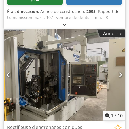
État:
d'occasion
, Année de construction:
2005
, Rapport de
transmission max. : 10:1 Nombre de dents – min. : 3
Nombre de dents – max. : 200 Hauteur de dent : 20 mm
Largeur max. de dent : 58 mm Diamètre d’outil min. : 69,85
Annonce
mm Diamètre d’outil max. : 230 mm Axe X : 325 mm Axe Y :
350 mm Csdpfx Aeynmm Espnerf Axe Z : 470 mm Table
pièce – Ø 212,71 mm Axe B : +90,1 / -1° Commande : SIN
840 D SIEMENS Puissance totale installée : 75 kW Poids de
la machine env. 10 000 kg Encombrement env. 6,10 x 4,40 x
3,30 m WAGURI avec cellule de chargement EWAB, année
2012 (alimenteur linéaire) Pas d’installation de filtration
pour liquide de refroidissement.
1
/
10
Rectifieuse d’engrenages coniques