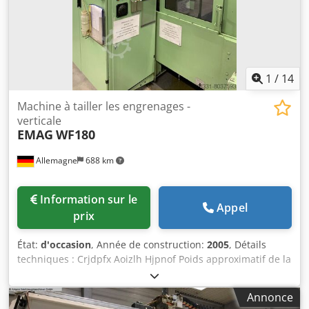
Poids : 6 T Dimensions 2300 mm * 2500 mm * 2170 mm
Accessoires : Serrage hydraulique de la pièce Système de
charge automatique Convoyeur magnétique à copeaux *
1
/
14
Machine à tailler les engrenages -
verticale
EMAG
WF180
Allemagne
688 km
Information sur le
Appel
prix
État:
d'occasion
, Année de construction:
2005
, Détails
techniques : Crjdpfx Aoizlh Hjpnof Poids approximatif de la
machine : 8 t Encombrement approximatif :
2,95 x 1,6 x 2,36 m Diamètre de l’outil de coupe : 250 mm
Annonce
Diamètre de la course circulaire : 265 mm Course en axe