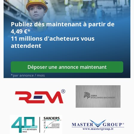
Machine De Ponçage
Machine De Profilage
Publiez dès maintenant à partir de
Machine De Rectification
4,49 €
*
11 millions d'acheteurs
vous
Machine De Redressage
attendent
Machine De Redressage De Pipe
Machine De Taillage
Déposer une annonce maintenant
Machine À Pétrir En Spirale
*par annonce / mois
Machines De Poinçonnage Automatiques
Machines De Taillage
Outil De Poinçonnage
Outils De Poinçonnage