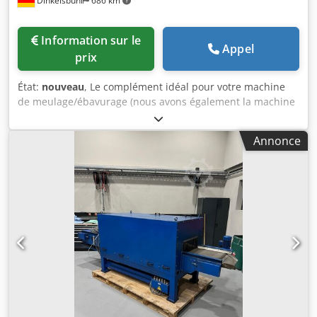
Dinkelsbühl
686 km
Information sur le
Appel
prix
État:
nouveau
, Le complément idéal pour votre machine
de meulage/ébavurage (nous avons également la machine
d’ébavurage adaptée en stock !) : Séparateur humide
Ulmatec Matériaux à aspirer : acier / inox / aluminium,
Annonce
poussière sèche Tous les composants en contact avec l’eau
sont en acier inoxydable. Commande via écran. Moteur :
7,5 kW, 400 V, 50 Hz, IE3 Débit d’air max. : env. 11 000 m³/h
Dépression max. : env. 4 000 Pa Diamètre de la buse
d’aspiration : Ø 355 mm Évacuation : robinet de vidange
Remplissage : automatique par électrovanne Inclus : Filtre
Hepa secondaire (pour le traitement de l’inox) Version ATEX
(par ex. pour le traitement de l’aluminium) Tubulures non
comprises Distance max. entre l’aspiration et la machine :
10 m Le raccordement au réseau de l’entreprise est à la
charge du client. Crsdpfx Aajx Diiae Tsf