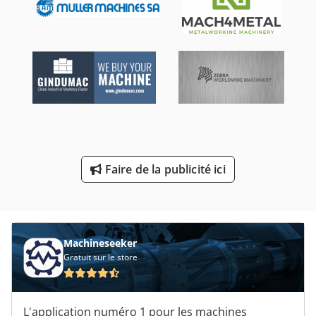
Machines De Nettoyage
Machines De Taillage
Outil De Fraisage
Pièces De Machine À Laver
Pièces De Rechange
Pièces Détachées De
Faire de la publicité ici
Produits De Nettoyage
Transporteur De Pièces De Rechange
Machineseeker
Gratuit sur le store
L'application numéro 1 pour les machines