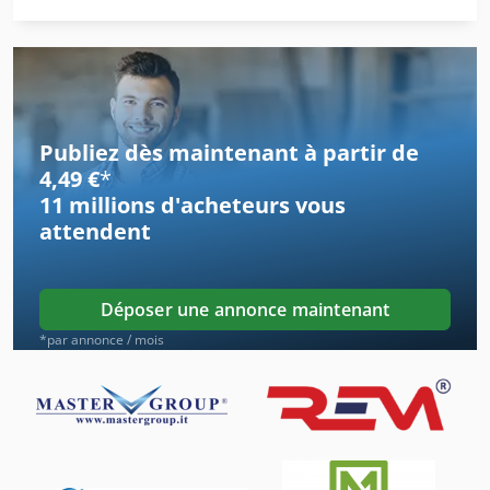
Dispositif De Nettoyage
Levage De Matériel
Liste De Pièces De Rechange
Publiez dès maintenant à partir de
Machine De Décapage
4,49 €
*
11 millions d'acheteurs
vous
Machine De Fabrication
attendent
Machine De Finition
Machine De Meulage Mécanique
Déposer une annonce maintenant
Machine De Nettoyage
*par annonce / mois
Machine De Nettoyage De Partie
Machine De Rabotage
Machine De Sablage