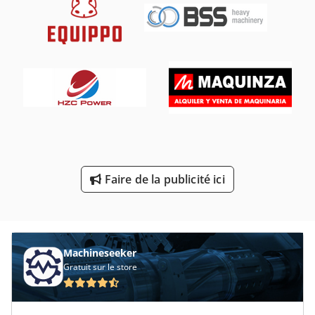
Rouleau De Levier
Rouleau De Moulin
Rouleau De Profil
Rouleau De Table
Rouleau De Transport
Rouleaux De Laminage
Faire de la publicité ici
Rouleaux De Tôle
Ébavureuse De Brosse
Machineseeker
Gratuit sur le store