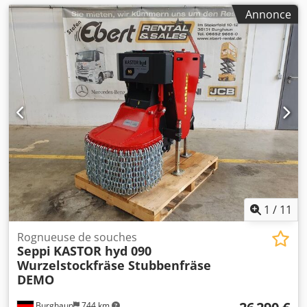
Annonce
1
/
11
Rognueuse de souches
Seppi
KASTOR hyd 090
Wurzelstockfräse Stubbenfräse
DEMO
Burghaun
744 km