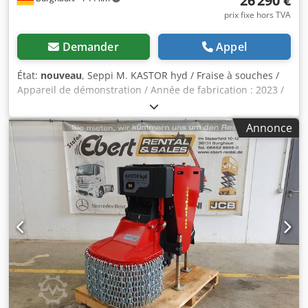
26 290 €
prix fixe hors TVA
Demander
Appel
État:
nouveau
, Seppi M. KASTOR hyd / Fraise à souches /
Appareil de démonstration / Année de fabrication : 2023 /
En stock et disponible immédiatement Prix : 26 290,00 € HT
/ 31 285,10 € TTC - Largeur de la fraise : 0,11 m - Diamètre
Annonce
de la fraise : 0,90 m - Largeur totale : 0,88 m - Profondeur :
1,80 m - Hauteur : 1,30 m - Poids : 868 kg - Fraise à souches
pour montage sur pelle mécanique - Pour l’élimination de
souches et de troncs d’arbres - Fraise les souches et les
troncs d’arbres jusqu’à 50 cm de profondeur - Pour pelles
mécaniques de t - Pour montage sur différentes plaques
de fixation - Entraînement prévu pour moteur hydraulique
en fonction du débit du véhicule porteur - Entraînement
indirect à double courroie trapézoïdale avec 2 courroies
trapézoïdales - Capot réglable hydrauliquement -
Protection par double chaîne - Rotor avec 50 outils fixes en
carbure de tungstène - Couleur : rouge RAL3020 /
anthracite RAL7021 OPT 074 Deux moteurs hydrauliques à