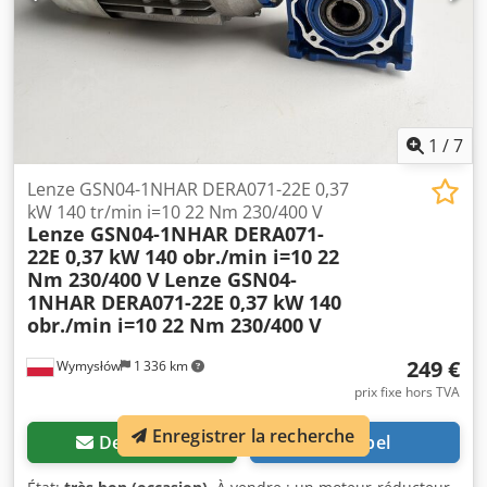
équipements industriels. Caractéristiques techniques :
Fabricant du réducteur : Lenze Modèle du réducteur :
GSN04-1NHAR Fabricant du moteur : Lenze / WEG Type de
moteur : DERA071-32 Puissance : 0,37 kW Alimentation : 3
× 220-240 / 380-415 V CA Fréquence : 50 Hz Vitesse de
rotation du moteur : 1370 tr/min Vitesse de sortie : 133
tr/min Couple : 22,6 Nm Djdpfsznclcox Afiekr Rapport de
1
/
7
transmission : i = 10 Indice de protection : IP55 Classe
d'isolation : F Type de fonctionnement : S1 État : 100 %
Lenze GSN04-1NHAR DERA071-22E 0,37
fonctionnel – testé. Traces d'usure normales visibles sur le
kW 140 tr/min i=10 22 Nm 230/400 V
Lenze GSN04-1NHAR DERA071-
boîtier. Vendu exactement dans l'état présenté sur les
22E 0,37 kW 140 obr./min i=10 22
photos.
Nm 230/400 V
Lenze GSN04-
1NHAR DERA071-22E 0,37 kW 140
obr./min i=10 22 Nm 230/400 V
249 €
Wymysłów
1 336 km
prix fixe hors TVA
Enregistrer la recherche
Demander
Appel