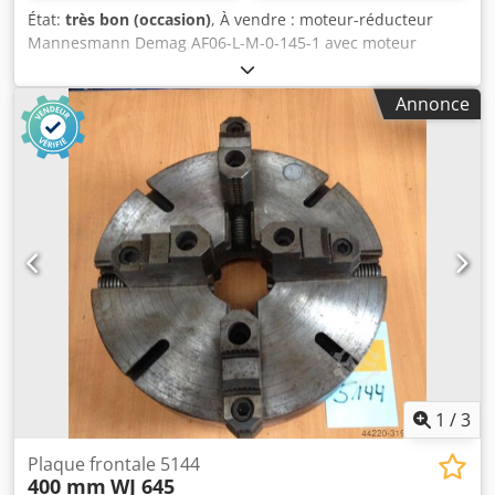
État:
très bon (occasion)
, À vendre : moteur-réducteur
Mannesmann Demag AF06-L-M-0-145-1 avec moteur
triphasé Demag ZBA90 A4 B020. L'appareil est entièrement
fonctionnel, testé et prêt à l'emploi. L'état visuel est bon,
Annonce
avec des traces normales d'utilisation. Remarques : * Une
des pattes de montage a été coupée, ce qui n'affecte ni le
fonctionnement ni le montage correct du moteur-
réducteur. * Un petit éclat est présent sur le couvercle en
plastique du moteur, ce qui n'affecte pas le
fonctionnement de l'appareil. Caractéristiques techniques
: * Fabricant : Mannesmann Demag AG * Modèle de
réducteur : AF06-L-M-0-145-1 * Modèle de moteur : Demag
ZBA90 A4 B020 Dkodpfxozpbufj Afisr * Puissance : 1,1 kW *
Alimentation : 3 × 400 V CA, 50 Hz * Tension du frein : 180
V CC * Courant nominal : 2,80 A * Vitesse de rotation du
moteur : 1400 tr/min * Vitesse de sortie : environ 23 tr/min
* Rapport de transmission : i = 60,1 * Couple du frein : 20
Nm * Cos φ : 0,75 * Indice de protection : IP54 * Classe
1
/
3
d'isolation : F * Masse : 21,2 kg
Plaque frontale 5144
400 mm
WJ 645