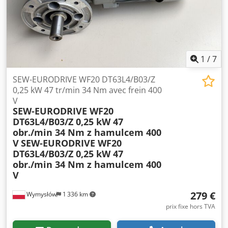
Alimentation : 3 × 230Δ / 400Y V Vitesse du moteur : 1300
tr/min Vitesse de sortie : 47 tr/min Couple : 33 Nm
Fonctionnement : S1 Courant : 1,19 / 0,68 A Fréquence : 50
Hz Facteur de puissance : cos φ 0,81 Indice de protection :
IP54 Dsdpfx Afsznw Eweiekr Classe d’isolation : B Exécution
: IM B5A Masse : 10,63 kg Lubrification : huile synthétique
1
/
7
SEW PG460 Pays de fabrication : Allemagne
SEW-EURODRIVE WF20 DT63L4/B03/Z
0,25 kW 47 tr/min 34 Nm avec frein 400
V
SEW-EURODRIVE WF20
DT63L4/B03/Z 0,25 kW 47
obr./min 34 Nm z hamulcem 400
V
SEW-EURODRIVE WF20
DT63L4/B03/Z 0,25 kW 47
obr./min 34 Nm z hamulcem 400
V
279 €
Wymysłów
1 336 km
prix fixe hors TVA