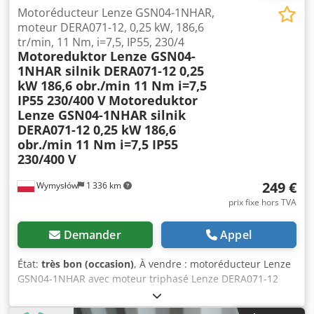
Motoréducteur Lenze GSN04-1NHAR,
moteur DERA071-12, 0,25 kW, 186,6
tr/min, 11 Nm, i=7,5, IP55, 230/4
Motoreduktor Lenze GSN04-
1NHAR silnik DERA071-12 0,25
kW 186,6 obr./min 11 Nm i=7,5
IP55 230/400 V
Motoreduktor
Lenze GSN04-1NHAR silnik
DERA071-12 0,25 kW 186,6
obr./min 11 Nm i=7,5 IP55
230/400 V
249 €
Wymysłów
1 336 km
prix fixe hors TVA
Demander
Appel
État:
très bon (occasion)
, À vendre : motoréducteur Lenze
GSN04-1NHAR avec moteur triphasé Lenze DERA071-12
d’une puissance de 0,25 kW. L’appareil est en parfait état
de fonctionnement, testé et prêt à l’emploi. Son état