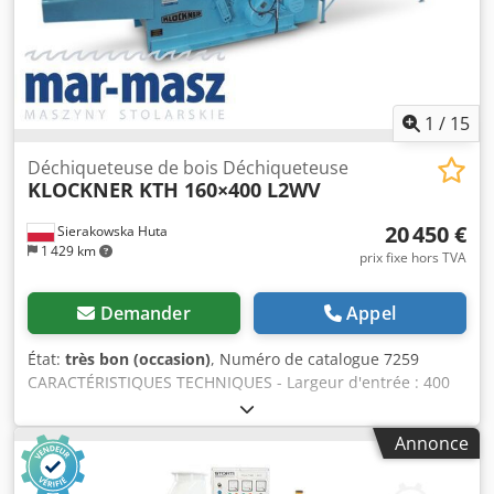
1
/
15
Déchiqueteuse de bois Déchiqueteuse
KLOCKNER KTH 160×400 L2WV
20 450 €
Sierakowska Huta
1 429 km
prix fixe hors TVA
Demander
Appel
État:
très bon (occasion)
, Numéro de catalogue 7259
CARACTÉRISTIQUES TECHNIQUES - Largeur d'entrée : 400
mm - Hauteur d'entrée : 200 mm - Largeur de l’arbre : 530
mm - Diamètre de l’arbre : 550 mm - Longueur de la lame :
Annonce
530 mm - Nombre de lames : 2 pièces - Dimensions du
tamis : 50x50 mm - 2 arbres d’entraînement dentés en bas