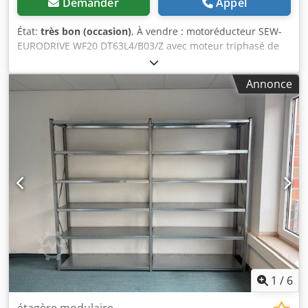
Demander
Appel
État:
très bon (occasion)
, À vendre : motoréducteur SEW-
EURODRIVE WF20 DT63L4/B03/Z avec moteur triphasé de
0,25 kW et frein électromagnétique 400 V AC. L'appareil est
en parfait état de fonctionnement, testé et prêt à l'emploi.
Annonce
Son état technique et esthétique est très bon, présentant
des traces d'utilisation normales. La robuste transmission
à vis sans fin assure un fonctionnement silencieux et un
couple élevé, ce qui rend ce motoréducteur idéal pour les
convoyeurs, les alimentateurs, les machines de production
et autres applications industrielles. Caractéristiques
techniques : Fabricant : SEW-EURODRIVE Modèle : WF20
DT63L4/B03/Z Puissance : 0,25 kW Vitesse de sortie : 47
tr/min Couple : 34 Nm Rapport de transmission : 27,50:1
Alimentation : 230/400 V, 50 Hz Indice de protection : IP54
Classe d'isolation : F Frein : 400 V AC, 3,2 Nm Poids : 11,09
kg Dkedpfx Afeznnrhjior Pays de fabrication : Allemagne
1
/
6
étagère modulaire