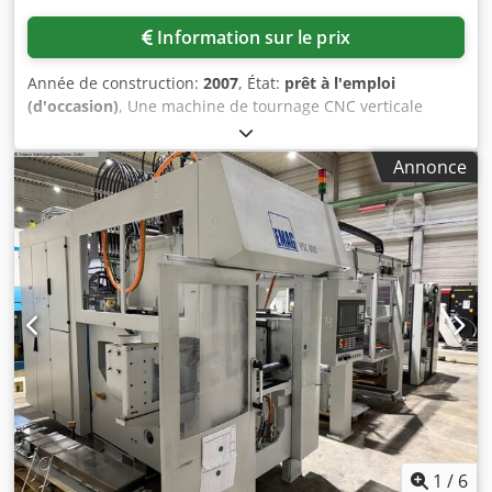
tournage dur, usinage à sec, convoyeur de copeaux
Technical Specification Dodpezrnwrofx Afiekr Driven Tools
Information sur le prix
No
Année de construction:
2007
, État:
prêt à l'emploi
(d'occasion)
, Une machine de tournage CNC verticale
Emag est disponible. Diamètre de tournage : 400 mm,
diamètre de l’espace de travail : 420 mm, course X/Z :
Annonce
850 mm/315 mm, diamètre des paliers de la broche :
140 mm, vitesse de rotation : 4 000 tr/min, avance rapide
X/Z : 45 m/min/30 m/min, force d’avance : 11 kN,
dimensions de la machine X/Y/Z : environ
9 500 mm/4 500 mm/3 000 mm, poids : environ 9 000 kg.
Inclut la fonction de tournage à haute performance, la
fonction d’usinage à sec et un transporteur de copeaux. La
documentation est disponible. Une visite sur place est
possible. Dodpfx Aeznmxtjfijkr
1
/
6