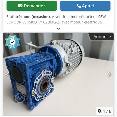
Demander
Appel
État:
très bon (occasion)
, À vendre : motoréducteur SEW-
EURODRIVE R40DT71C2BMG/Z, avec moteur électrique
triphasé et frein intégré. L'appareil est entièrement
fonctionnel, testé et prêt à l'emploi. Son état technique et
Annonce
visuel est bon, avec des traces d'utilisation normales dues
à son exploitation. Ce motoréducteur robuste est idéal
pour entraîner des machines industrielles, des
convoyeurs, des doseurs, des mélangeurs et des lignes de
production. Caractéristiques techniques : Fabricant : SEW-
EURODRIVE Type : R40DT71C2BMG/Z Puissance du moteur
: 0,37 kW Vitesse du moteur : 2700 tr/min Vitesse de sortie :
43 tr/min Alimentation : 230 V Δ / 400 V Y Fréquence : 50 Hz
Courant : 1,65 / 0,96 A Djdpfsznd Nijx Afiekr Cos φ : 0,91
Indice de protection : IP54 Classe d'isolation : F Frein : 400
V CA Couple de freinage : 2,5 Nm Position de montage : IM
B8 Masse : 19,24 kg Lubrification du réducteur : Huile
minérale CLP220 Pays de fabrication : Allemagne
1
/
6