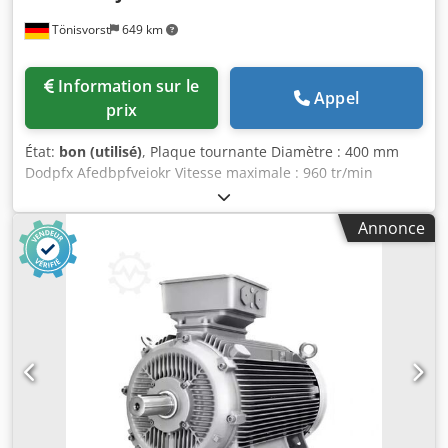
Tönisvorst
649 km
Information sur le
Appel
prix
État:
bon (utilisé)
, Plaque tournante Diamètre : 400 mm
Dodpfx Afedbpfveiokr Vitesse maximale : 960 tr/min
Plateaux rotatifs Diamètre de la conicité : 106,39 mm
Diamètre du cercle de perçage : 133,4 mm
Annonce