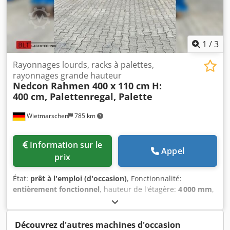
1
/
3
Rayonnages lourds, racks à palettes,
rayonnages grande hauteur
Nedcon Rahmen 400 x 110 cm
H:
400 cm, Palettenregal, Palette
Wietmarschen
785 km
Information sur le
Appel
prix
État:
prêt à l'emploi (d'occasion)
, Fonctionnalité:
entièrement fonctionnel
, hauteur de l'étagère:
4 000 mm
,
Cadre Nedcon – environ 400 x 110 cm | vérifié et
d’occasion Les cadres Nedcon, d’environ 400 x 110 cm,
proviennent d’un stock d’occasion vérifié et sont
Découvrez d'autres machines d'occasion