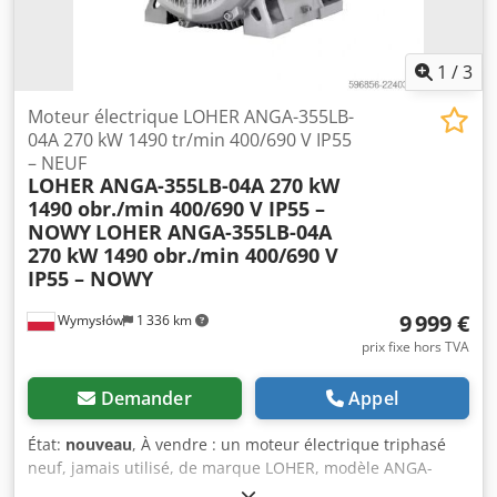
1
/
3
Moteur électrique LOHER ANGA-355LB-
04A 270 kW 1490 tr/min 400/690 V IP55
– NEUF
LOHER ANGA-355LB-04A 270 kW
1490 obr./min 400/690 V IP55 –
NOWY
LOHER ANGA-355LB-04A
270 kW 1490 obr./min 400/690 V
IP55 – NOWY
9 999 €
Wymysłów
1 336 km
prix fixe hors TVA
Demander
Appel
État:
nouveau
, À vendre : un moteur électrique triphasé
neuf, jamais utilisé, de marque LOHER, modèle ANGA-
355LB-04A, d’une puissance de 270 kW. Le moteur provient