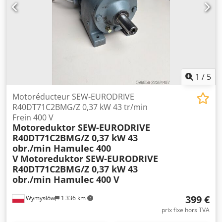
industrielles. Caractéristiques techniques : Fabricant :
Mannesmann Dematic AG Dodpsznd Ufsfx Afiokr Type :
SFV20UD MNA 80 B4 Conception : IM B5.6 Puissance : 0,75
kW Vitesse du moteur : 1380 tr/min Couple de sortie : 62
Nm Alimentation : 230 V Δ / 400 V Y Fréquence : 50 Hz
Courant nominal : 3,60 / 2,10 A Facteur de puissance : cos
φ 0,73 Indice de protection : IP54 Classe d'isolation : B
Mode de fonctionnement : S1 (fonctionnement continu)
1
/
5
Masse : 13 kg Lubrification du réducteur : huile minérale
CLP Pays de fabrication : Allemagne
Motoréducteur SEW-EURODRIVE
R40DT71C2BMG/Z 0,37 kW 43 tr/min
Frein 400 V
Motoreduktor SEW-EURODRIVE
R40DT71C2BMG/Z 0,37 kW 43
obr./min Hamulec 400
V
Motoreduktor SEW-EURODRIVE
R40DT71C2BMG/Z 0,37 kW 43
obr./min Hamulec 400 V
399 €
Wymysłów
1 336 km
prix fixe hors TVA