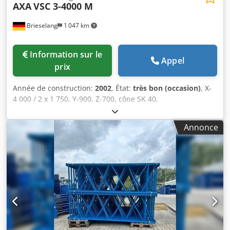
AXA
VSC 3-4000 M
Brieselang
1 047 km
Information sur le
Appel
prix
Année de construction:
2002
, État:
très bon (occasion)
, X-
4 000 / 2 x 1 750, Y-900, Z-700, cône SK 40,
60 à 6 000 tr/min, 2 changeurs d’outils pour 72 alésages
d’outils, Siemens 840 D, système de mesure Heidenhain,
Annonce
palpeur de mesure 3D Renishaw, Dodpfx Aogb Rq Sofiskr
BLUM – contrôle de la rupture d’outil, convoyeur de
copeaux, système de filtration à bande.