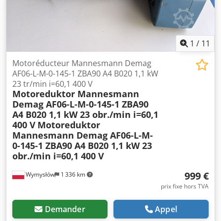
1
/
11
Motoréducteur Mannesmann Demag
AF06-L-M-0-145-1 ZBA90 A4 B020 1,1 kW
23 tr/min i=60,1 400 V
Motoreduktor Mannesmann
Demag AF06-L-M-0-145-1 ZBA90
A4 B020 1,1 kW 23 obr./min i=60,1
400 V
Motoreduktor
Mannesmann Demag AF06-L-M-
0-145-1 ZBA90 A4 B020 1,1 kW 23
obr./min i=60,1 400 V
999 €
Wymysłów
1 336 km
prix fixe hors TVA
Demander
Appel