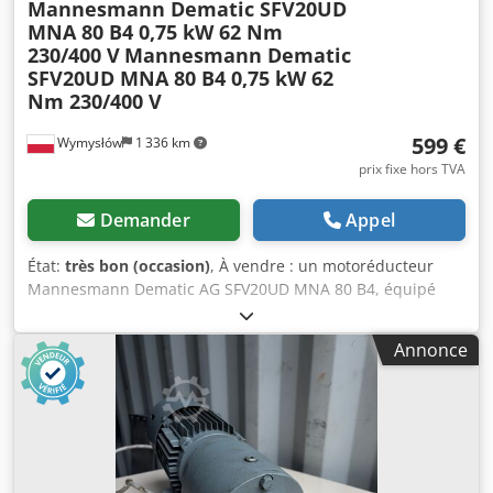
Mannesmann Dematic SFV20UD
MNA 80 B4 0,75 kW 62 Nm
230/400 V
Mannesmann Dematic
SFV20UD MNA 80 B4 0,75 kW 62
Nm 230/400 V
599 €
Wymysłów
1 336 km
prix fixe hors TVA
Demander
Appel
État:
très bon (occasion)
, À vendre : un motoréducteur
Mannesmann Dematic AG SFV20UD MNA 80 B4, équipé
d'un moteur électrique triphasé de 0,75 kW. L'appareil est
en parfait état de fonctionnement, testé et prêt à l'emploi.
Annonce
Son état technique et visuel est bon. Il présente des traces
d'usure normales, conformes à une utilisation régulière.
Grâce à sa construction robuste et à son couple élevé, ce
motoréducteur est idéal pour l'entraînement de
convoyeurs, de doseuses, de machines de production,
d'équipements de transport et d'autres applications