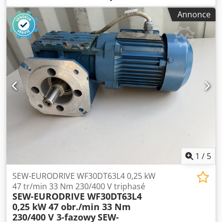
d’un stock de magasin (NOS – New Old Stock). Il n’a jamais
Annonce
été monté ni utilisé. Son état technique et visuel est très
bon, présentant éventuellement de légères traces de
stockage. Fabriqué en Allemagne, il se caractérise par une
construction robuste et de qualité industrielle. Il est
parfaitement adapté à l’entraînement de pompes, de
ventilateurs, de compresseurs, de concasseurs, de
convoyeurs et d’autres machines industrielles.
Caractéristiques techniques : Fabricant : LOHER Modèle :
ANGA-355LB-04A Puissance : 270 kW Vitesse de rotation :
1490 tr/min Fréquence : 50 Hz Tension : 400/690 V (Δ/Y)
Plage de tension : 380–420 V Δ / 655–725 V Y Facteur de
puissance (cos φ) : 0,85 Indice de protection : IP55
Dkodpfezn Awxex Afisr Classe d’isolation : F Type de
montage : IM B3 Norme : EN 60034 / IEC 38 Pays de
1
/
5
fabrication : Allemagne
SEW-EURODRIVE WF30DT63L4 0,25 kW
47 tr/min 33 Nm 230/400 V triphasé
SEW-EURODRIVE WF30DT63L4
0,25 kW 47 obr./min 33 Nm
230/400 V 3-fazowy
SEW-