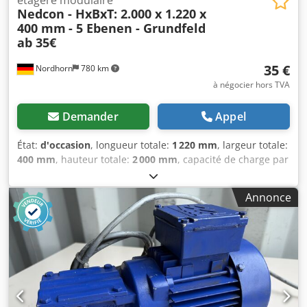
Nedcon - HxBxT: 2.000 x 1.220 x
400 mm
- 5 Ebenen - Grundfeld
ab 35€
35 €
Nordhorn
780 km
à négocier hors TVA
Demander
Appel
État:
d'occasion
, longueur totale:
1 220 mm
, largeur totale:
400 mm
, hauteur totale:
2 000 mm
, capacité de charge par
section de stockage:
150 kg
, Nous proposons ici des
rayonnages industriels d'occasion. CARACTÉRISTIQUES
Annonce
TECHNIQUES Fabricant : Nedocn Type : Shelf N Hauteur du
cadre : 2 000 mm (produit neuf) Étagère : 1 220 x 400 mm
(produit d'occasion) Capacité de charge par étagère :
150 kg Nombre d'étagères : 5 Montage par emboîtement
Barre de renfort Prix dégressifs nets par pièce, TVA non
comprise : Éléments de base : 1 à 5 éléments : 41,50 € nets
par pièce Djdpey Dgglefx Afiokr 6 à 20 éléments : 39,43 €
nets par pièce 21 à 50 éléments : 37,35 € nets par pièce à