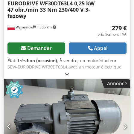
EURODRIVE WF30DT63L4 0,25 kW
47 obr./min 33 Nm 230/400 V 3-
fazowy
279 €
Wymysłów
1 336 km
prix fixe hors TVA
Demander
Appel
État:
très bon (occasion)
, À vendre, un motoréducteur
SEW-EURODRIVE WF30DT63L4 avec un moteur électrique
triphasé d’une puissance de 0,25 kW. L’appareil est en
parfait état de fonctionnement, testé et prêt à l’emploi. Son
Annonce
état technique et visuel est bon. On observe des traces
d’usure normales, dues à son utilisation. La robuste
transmission SEW-EURODRIVE assure un fonctionnement
fiable et convient parfaitement aux convoyeurs, aux
alimentateurs, aux machines d’emballage, aux lignes de
production et à d’autres applications industrielles.
Caractéristiques techniques : Fabricant : SEW-EURODRIVE
Type : WF30DT63L4 Puissance du moteur : 0,25 kW