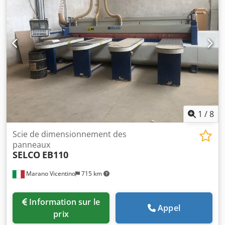
montées sur la partie inférieure pousseur indépendante
double Pusher Double groupe aligneur de notation latérale
(diamètre de la lame max / puissance) 180 / Kw 2,2 groupe
de lame principale (diamètre de la lame max / puissance)
430 / Kw 15 Vitesse réglable du chariot porte-lames
(m/min) 1 - 150 N. 4 bancs avant pour panneau de
soufflage voile d'air Dsdpoxt Sgtefx Aqlock
1
/
8
Scie de dimensionnement des
panneaux
SELCO
EB110
Marano Vicentino
715 km
Information sur le
Appel
prix