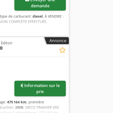
demande
 type de carburant:
diesel
, À VENDRE :
ISION COMPLÈTE EFFECTUÉE.
Annonce
 béton
50
Information sur le
prix
rage:
475 164 km
, première
truction:
2008
, IVECO TRAKKER 450
e Euro 5 Kilométrage : 475 164 km