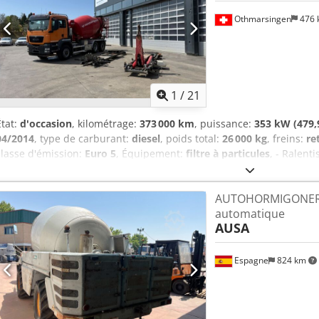
Othmarsingen
476
1
/
21
État:
d'occasion
, kilométrage:
373 000 km
, puissance:
353 kW (479,
04/2014
, type de carburant:
diesel
, poids total:
26 000 kg
, freins:
re
classe d'émission:
Euro 5
, Équipement:
filtre à particules
, - Ralenti
Direction assistée hydraulique - Système de changement rapide - Bé
Nencki de 21 tonnes - Attelage avec suspension hydraulique : res
AUTOHORMIGONERA
Dcedpfx Aozm Enwoafek
automatique
AUSA
Espagne
824 km