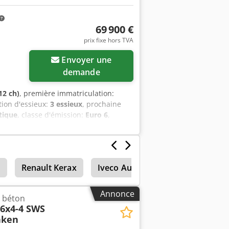
69 900 €
prix fixe hors TVA
Envoyer une
demande
12 ch)
, première immatriculation:
tion d'essieux:
3 essieux
, prochaine
tique
, classe d'émission:
Euro 6
,
éro de véhicule interne : VTC30006
t : 69 900,00 € * Acompte : 10 % *
eur résiduelle : 12 380,00 € Si cette
uillez nous contacter (M. Enchev).
o
Renault Kerax
Iveco Autocar
Semi-remorqu
réservées. Nous reprenons volontiers
nous. GOLEC NUTZFAHRZEUGE GMBH Nous
ulgare.
Annonce
 béton
 6x4-4 SWS
aken