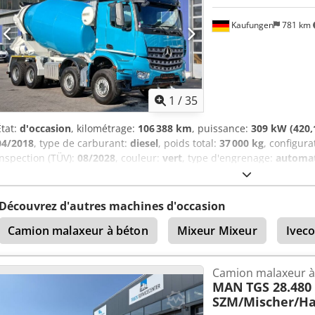
Kaufungen
781 km
1
/
35
État:
d'occasion
, kilométrage:
106 388 km
, puissance:
309 kW (420,
04/2018
, type de carburant:
diesel
, poids total:
37 000 kg
, configura
inspection (TÜV):
08/2028
, couleur:
vert
, type d'engrenage:
automa
Année de construction:
2018
, Équipement:
ABS, climatisation
, Num
Exemple de financement : * Numéro interne : VTC30006 * Prix d’acha
Durée : 60 mois Dsdpfx Aozr S I Ioafsck * Mensualité : 1 089,02 € Val
Découvrez d'autres machines d'occasion
offre vous intéresse ou si vous souhaitez l’adapter à vos besoins, ve
Camion malaxeur à béton
Mixeur Mixeur
Ivec
Nous attendons votre appel avec impatience. Erreurs et omissions 
votre ancien véhicule. Financement possible directement chez 
parlons : allemand, anglais, espagnol, polonais, ukrainien, russe, b
Camion malaxeur à
MAN
TGS 28.480
SZM/Mischer/H