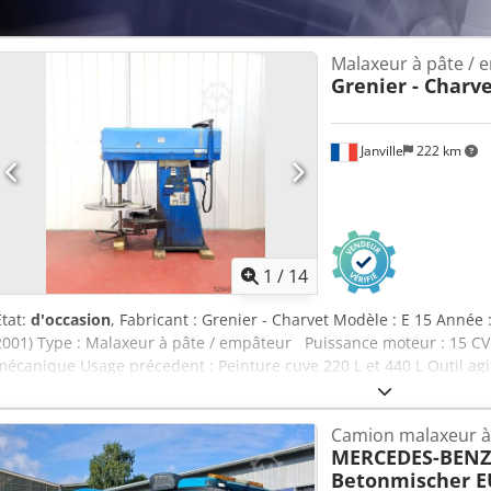
Malaxeur à pâte / 
Grenier - Charv
Janville
222 km
1
/
14
État:
d'occasion
, Fabricant : Grenier - Charvet Modèle : E 15 Année
2001) Type : Malaxeur à pâte / empâteur Puissance moteur : 15 CV -
mécanique Usage précedent : Peinture cuve 220 L et 440 L Outil agi
trèfle Bridage cuve : pneumatique Mouvement vertical : groupe hy
Hauteur position basse : 2040 mm Hauteur position haute : 2880 
Camion malaxeur à
MERCEDES-BENZ
Betonmischer 