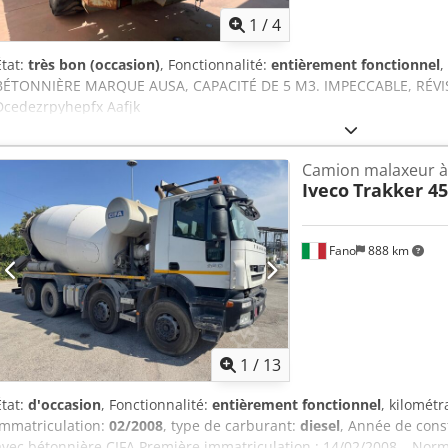
1
/
4
État:
très bon (occasion)
, Fonctionnalité:
entièrement fonctionnel
,
BÉTONNIÈRE MARQUE AUSA, CAPACITÉ DE 5 M3. IMPECCABLE, RÉV
Dcedezrpyhepfx Aafjk
Camion malaxeur à
Iveco
Trakker 4
Fano
888 km
1
/
13
État:
d'occasion
, Fonctionnalité:
entièrement fonctionnel
, kilomét
immatriculation:
02/2008
, type de carburant:
diesel
, Année de cons
avec bétonnière CIFA Première immatriculation : 14/02/2008 – Norm