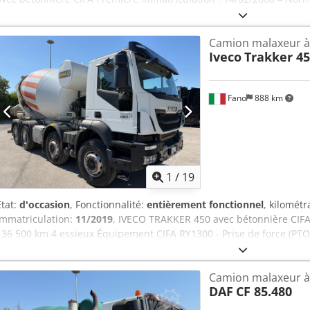
Dcjdpfx Ajzr Rc Rsafsk Nombre d’essieux : 4 Équipement : CIFA RY1
technique valide Bon état général Disponible immédiatement NO
Camion malaxeur à
VÉHICULES DE TOUTES LES MARQUES, MAN, MERCEDES, DAF, RENAU
Iveco
Trakker 4
BÉTONNIÈRES CIFA, SERMAC, PUTZMEISTER ; OU DE MACHINES DE 
HITACHI, KOMATSU.
Fano
888 km
1
/
19
État:
d'occasion
, Fonctionnalité:
entièrement fonctionnel
, kilomét
immatriculation:
11/2019
, IVECO TRAKKER 450 avec bétonnière CIFA 
136 500 km 4 essieux Équipement CIFA RY1300 - Prise de force (PT
valide Bon état Djdpfxezr Ev Ej Aafsck Disponible immédiatemen
VÉHICULES DE TOUTES MARQUES, MAN, MERCEDES, DAF, RENAULT,
Camion malaxeur à
CIFA, SERMAC, PUTZMEISTER; OU MATÉRIEL DE TERRASSEMENT CAT
DAF
CF 85.480