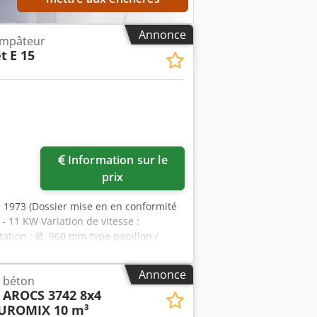
Annonce
empâteur
et
E 15
Information sur le
prix
 : 1973 (Dossier mise en en conformité
 11 KW Variation de vitesse :
tation : Ø 960 mm type papillon /
draulique Dcjdpfx Aajzg Nf Tsfok
mm Course : 840 mm
Annonce
 béton
AROCS 3742 8x4
EUROMIX 10 m³