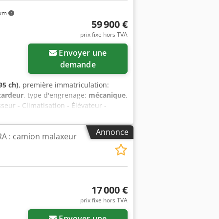
 km
59 900 €
prix fixe hors TVA
Envoyer une
demande
95 ch)
, première immatriculation:
tardeur
, type d'engrenage:
mécanique
,
sseur - Climatisation - Élévateur -
tonnière Stetter de 7 m³ - Crochet
sorts à lames - suspension pneumatique
Annonce
 : camion malaxeur
17 000 €
prix fixe hors TVA
Envoyer une