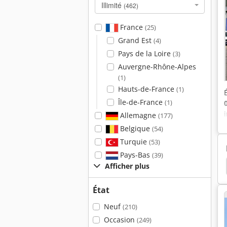
Illimité
(462)
France
(25)
Grand Est
(4)
Pays de la Loire
(3)
Auvergne-Rhône-Alpes
(1)
Hauts-de-France
(1)
Île-de-France
(1)
Allemagne
(177)
Belgique
(54)
Turquie
(53)
Pays-Bas
(39)
ancher
Prise De Courant
Souffleur De Feuilles
Afficher plus
État
Neuf
(210)
Occasion
(249)