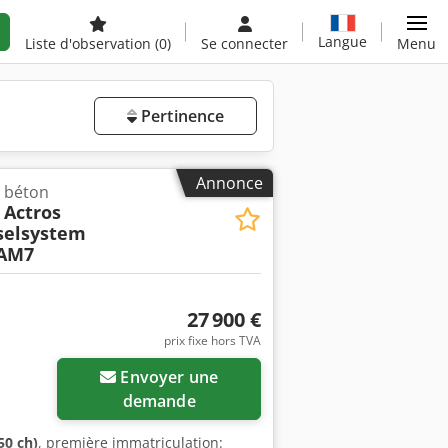
Langue
Liste d'observation
(0)
Se connecter
Menu
Pertinence
Annonce
 béton
Actros
selsystem
-AM7
27 900 €
prix fixe hors TVA
Envoyer une
demande
50 ch)
, première immatriculation: