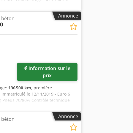
300 État des pneus : 60/70 % Contrôle
US ÉVALUONS LES REPRISES DE
Annonce
 béton
LT, VOLVO, SCANIA, ÉQUIPÉS DE
50
TERRES-PLEVEMENT CATERPILLAR, FIAT
Information sur le
prix
rage:
136 500 km
, première
Immatriculé le 12/11/2019 - Euro 6
O) Pneus 70/80% Contrôle technique
t NOUS ÉVALUONS LES REPRISES DE
 VOLVO, SCANIA, AVEC ÉQUIPEMENT
Annonce
 béton
ERPILLAR, FIAT HITACHI, KOMATSU