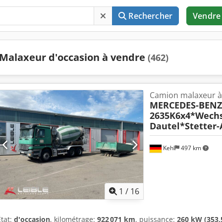
Rechercher
Vendre
Malaxeur d'occasion à vendre
(462)
Camion malaxeur à
MERCEDES-BENZ
2635K6x4*Wech
Dautel*Stetter
Kehl
497 km
1
/
16
État:
d'occasion
, kilométrage:
922 071 km
, puissance:
260 kW (353,