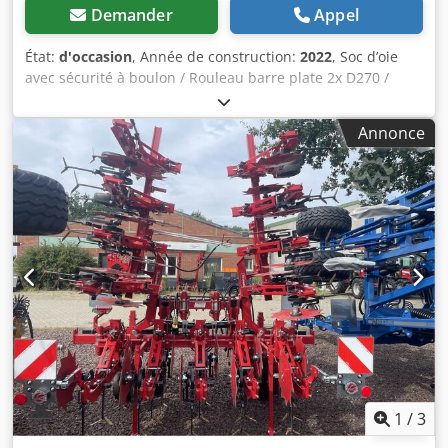
Demander
Appel
État:
d'occasion
, Année de construction:
2022
, Soc d’oie
avec sécurité à boulon / Rouleau barre plate 2x D270 /
Rouleau Crosskill D400 avec attelage / un jeu de supports
pour décompacteur de traces / deux lames de
Annonce
coupe/nivellement / train de transport 400/60 – / 15.5 /
Attache à bras inférieur catégorie 3 / Éclairage avant et
arrière / Rapport d’expertise Dodpfx Ahorxutkjgekr
1
/
3