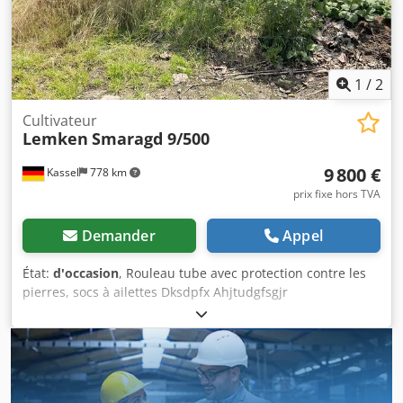
1
/
2
Cultivateur
Lemken
Smaragd 9/500
9 800 €
Kassel
778 km
prix fixe hors TVA
Demander
Appel
État:
d'occasion
, Rouleau tube avec protection contre les
pierres, socs à ailettes Dksdpfx Ahjtudgfsgjr