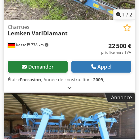
1
/
2
Charrues
Lemken
VariDiamant
22 500 €
Kassel
778 km
prix fixe hors TVA
Demander
Appel
État:
d'occasion
, Année de construction:
2009
,
Annonce