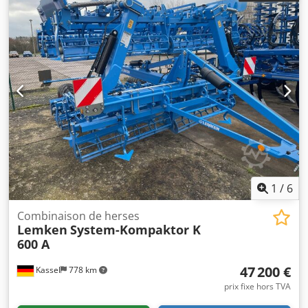
1
/
6
Combinaison de herses
Lemken
System-Kompaktor K
600 A
47 200 €
Kassel
778 km
prix fixe hors TVA