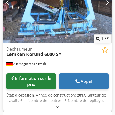
1
/
9
Déchaumeur
Lemken
Korund 6000 SY
Allemagne
817 km
Information sur le
Appel
prix
État:
d'occasion
, Année de construction:
2017
, Largeur de
travail : 6 m Nombre de poutres : 5 Nombre de repliages :
2 Nombre de rouleaux : 2 pcs Combiné de préparation du
lit de semence Lemken 212924 Lemken Korund 8/600,