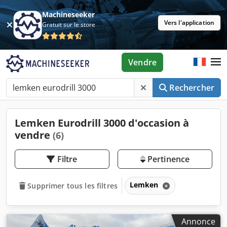
Machineseeker
Vers l'application
Gratuit sur le store
Vendre
Rechercher
Lemken Eurodrill 3000 d'occasion à
vendre
(6)
Filtre
Pertinence
Lemken
Supprimer tous les filtres
Annonce