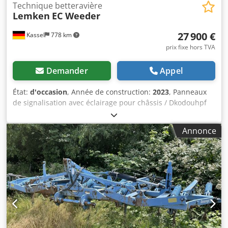
Technique betteravière
Lemken
EC Weeder
27 900 €
Kassel
778 km
prix fixe hors TVA
Demander
Appel
État:
d'occasion
, Année de construction:
2023
, Panneaux
de signalisation avec éclairage pour châssis / Dkodouhpf
Ijpfx Ahgsr
Annonce