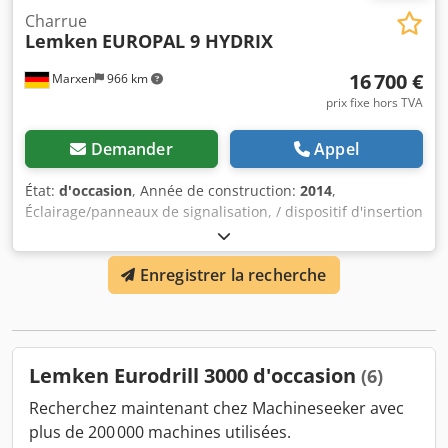
Charrue
Lemken
EUROPAL 9 HYDRIX
16 700 €
Marxen
966 km
prix fixe hors TVA
Demander
Appel
État:
d'occasion
, Année de construction:
2014
,
Éclairage/panneaux de signalisation, / dispositif d'insertion
de paille / _____ / banderoleurs, / système de pressage
Fixpack avec rouleau à barres intégré, / / sécurisation
Enregistrer la recherche
contre les pierres hydraulique, / déflecteurs de paille, /
disque avant cranté, / garnitures 50%, / roue de support et
de transport 340/55-16 / réglages à paliers Dkedpfx
Aheqrryceger
Lemken Eurodrill 3000 d'occasion
(6)
Recherchez maintenant chez Machineseeker avec
plus de 200 000 machines utilisées.