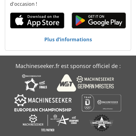
d'occasion !
Lz 300
Machine De Forage Lematec
New Holland Lm 410
Plus d’informations
New Holland Lm 732
Rouleau Packer Trapèze De Lemken
Machineseeker.fr est sponsor officiel de :
Weiler Lz 300