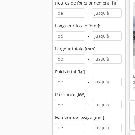
Heures de fonctionnement [h]:
-
Longueur totale [mm]:
-
Largeur totale [mm]:
-
Poids total [kg]:
-
Puissance [kW]:
-
Hauteur de levage [mm]:
Fiat Ducato
Fiat 8088
Fiat 780
Fiat 766
-