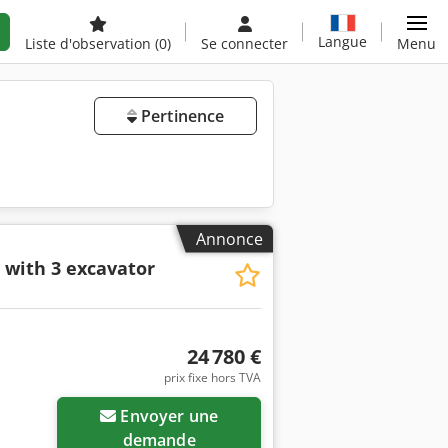
Langue
Liste d'observation
(0)
Se connecter
Menu
Pertinence
Annonce
 with 3 excavator
24 780 €
prix fixe hors TVA
Envoyer une
demande