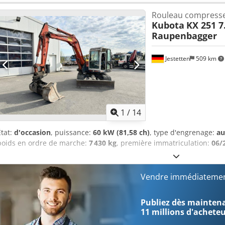
2 prises hydrauliques Cabine avec gyrophare Chargeur frontal avec g
Rouleau compress
sur la TVA, imposition sur la marge Lieu de stockage : nul
Kubota
KX 251 7
Raupenbagger
Jestetten
509 km
1
/
14
État:
d'occasion
, puissance:
60 kW (81,58 ch)
, type d'engrenage:
au
poids en ordre de marche:
7 430 kg
, première immatriculation:
06/
Vendre immédiatemen
Publiez dès maintenan
11 millions d'achete