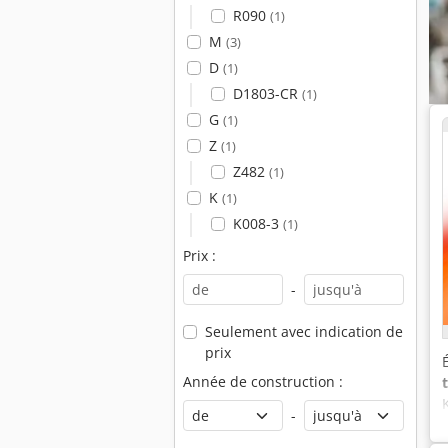
R090
(1)
M
(3)
D
(1)
D1803-CR
(1)
G
(1)
Z
(1)
Z482
(1)
K
(1)
K008-3
(1)
Prix :
-
Seulement avec indication de
prix
Année de construction :
-