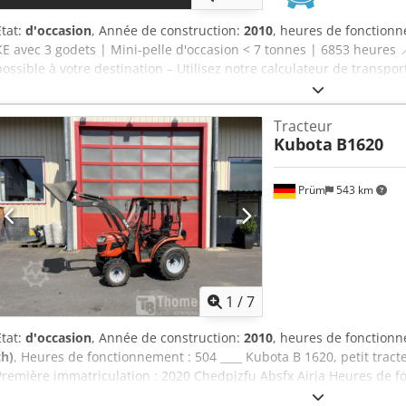
État:
d'occasion
, Année de construction:
2010
, heures de fonction
KE avec 3 godets | Mini-pelle d'occasion < 7 tonnes | 6853 heures 📍
possible à votre destination – Utilisez notre calculateur de transpor
maintenant pour 24 800 € ou faites une offre. Paiement à la livrais
abordables (sous réserve d'approbation)* 👷‍♂️ Inspecté par un expe
Tracteur
dont 59 approuvés ✅, 12 présentant des imperfections ℹ️, 0 défauts 
Kubota
B1620
Bon état général, machine entretenue. 📄 Souhaitez-vous consulter 
photos supplémentaires ou une vidéo ? Astuce : La référence « 4089
trouver plus de détails en ligne. 💡 Pourquoi cette machine et notre
Prüm
543 km
approfondie par des professionnels ✔ Livraison possible sur le ch
de remboursement ✔ Options de paiement sécurisées et flexibles 
équipements ? Nous proposons des outils et des ressources utiles p
opérateurs d'équipements – facilement accessibles sur notre plate
1
/
7
État:
d'occasion
, Année de construction:
2010
, heures de fonction
ch)
, Heures de fonctionnement : 504 ____ Kubota B 1620, petit trac
Première immatriculation : 2020 Chedpjzfu Absfx Airja Heures de f
10 kW Transmission : 6 avant/2 arrière, 19 km/h Prise de force : 540/