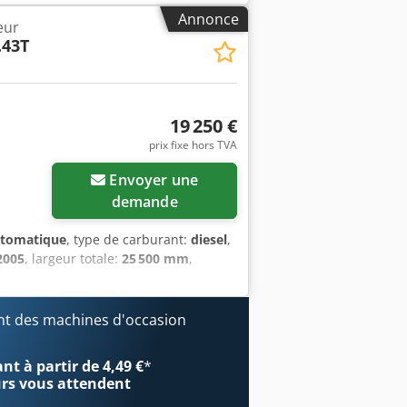
odet Vente selon l’article 25a de la loi
Annonce
eur
.43T
19 250 €
prix fixe hors TVA
Envoyer une
demande
tomatique
, type de carburant:
diesel
,
2005
, largeur totale:
25 500 mm
,
t des machines d'occasion
t à partir de 4,49 €
*
urs
vous attendent