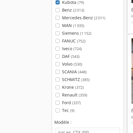
Kubota
(79)
Benz
(2 013)
Mercedes-Benz
(2 011)
MAN
(1 935)
Siemens
(1 152)
FANUC
(752)
Iveco
(724)
DAF
(543)
Volvo
(530)
SCANIA
(448)
SCHMITZ
(385)
Krone
(372)
Renault
(359)
Ford
(337)
Tec
(9)
Modèle :