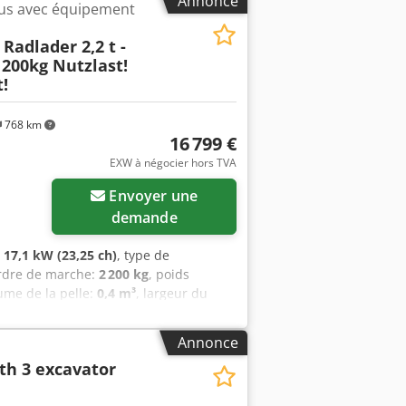
Annonce
us avec équipement
ue nos conditions générales de vente
itions générales de vente (liste : ... /
Radlader 2,2 t -
1200kg Nutzlast!
!
768 km
16 799 €
EXW à négocier hors TVA
Envoyer une
demande
:
17,1 kW (23,25 ch)
, type de
ordre de marche:
2 200 kg
, poids
lume de la pelle:
0,4 m³
, largeur du
uction:
2026
, Équipement:
Godet 4 en
e
, ☀️ Prix d’été : seulement 16 999 € ! Le
Annonce
lent, conçu pour les utilisateurs
th 3 excavator
à l’emploi et dotée d’un équipement
secteur de l’aménagement paysager, en