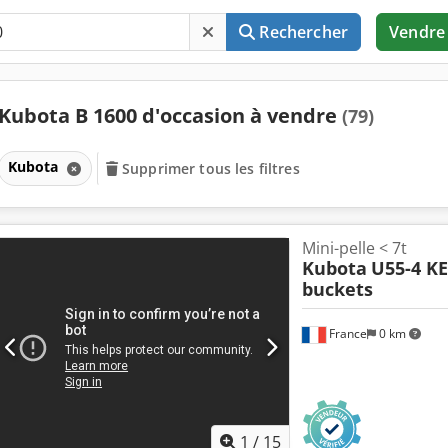
Rechercher
Vendre
Kubota B 1600 d'occasion à vendre
(79)
Kubota
Supprimer tous les filtres
Mini-pelle < 7t
Kubota
U55-4 KE
buckets
France
0 km
1
/
15