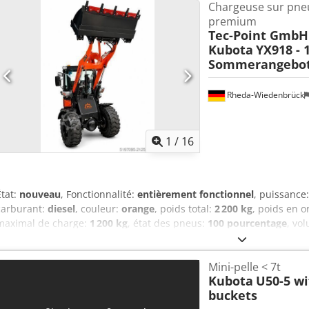
Chargeuse sur pne
s’appliquent. * Vous trouverez de plus amples informations ainsi q
premium
sur notre site web... Nous vendons nos produits sous réserve des cond
Tec-Point GmbH 
AGB). Chjdozc I Uyspfx Airoa
Kubota
YX918 - 
Sommerangebot
Rheda-Wiedenbrück
1
/
16
État:
nouveau
, Fonctionnalité:
entièrement fonctionnel
, puissance
carburant:
diesel
, couleur:
orange
, poids total:
2 200 kg
, poids en 
maximal de charge:
1 200 kg
, état des pneus:
100 pourcentage
, vo
godet de creusement:
140 mm
, suspension:
acier
, Année de constr
1, cabine, fourches à palettes, hydraulique, transmission intégral
Mini-pelle < 7t
TEC-POINT YX918 est un chargeur frontal compact, robuste et polyva
Kubota
U50-5 wi
professionnels à la recherche d’une machine immédiatement prête 
buckets
performant. Que ce soit dans une ferme, sur un chantier, dans le 