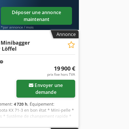
Déposer une annonce
maintenant
*par annonce / mois
Annonce
 Minibagger
 Löffel
19 900 €
prix fixe hors TVA
Envoyer une
demande
nement:
4 720 h
, Équipement:
ota KX 71-3 en bon état * Mini-pelle *
res * Système de changement rapide *
tir de 3,99 % Sous réserve d’erreurs
 annonce sont des descriptions non