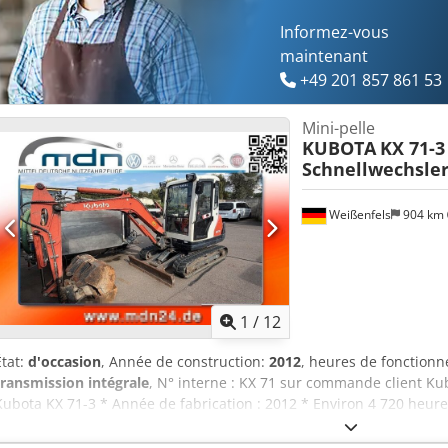
Informez-vous
maintenant
+49 201 857 861 53
Mini-pelle
KUBOTA
KX 71-3
Schnellwechsler
Weißenfels
904 km
1
/
12
État:
d'occasion
, Année de construction:
2012
, heures de fonction
transmission intégrale
, N° interne : KX 71 sur commande client Kub
Kubota KX 71-3 * Année de fabrication : 2012 * Environ 4 720 heu
Godet rétro * 2 godets profonds Reprise possible Financement à par
et de vente intermédiaire ! Les informations contenues dans cette