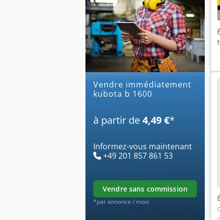
Vendre immédiatement
kubota b 1600
à partir de
4,49 €
*
Informez-vous maintenant
+49 201 857 861 53
vendre sans commission
*par annonce / mois