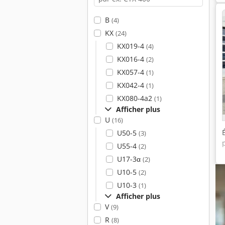
B
(4)
KX
(24)
KX019-4
(4)
KX016-4
(2)
KX057-4
(1)
KX042-4
(1)
KX080-4a2
(1)
Afficher plus
U
(16)
U50-5
(3)
U55-4
(2)
U17-3α
(2)
U10-5
(2)
U10-3
(1)
Afficher plus
V
(9)
R
(8)