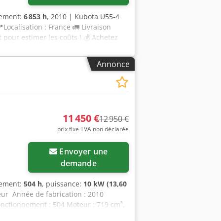
nement:
6 853 h
, 2010 | Kubota U55-4
Localisation : France 🚛 Livraison
t pour estimer les coûts ! 💰 Achetez
on possible moyennant des frais
rt indépendant 71 points d'inspection,
Annonce
⚠️ 📌 Commentaire de l'inspecteur :
le rapport d'inspection complet, des
0 Equippo » est souvent utilisée pour
 service se distinguent : ✔ Inspection
antier Cjdpfx Aiezgwpyoreha ✔ Garantie
11 450 €
12 950 €
 Envisagez-vous d'autres
prix fixe TVA non déclarée
our tous les propriétaires et
forme.
Envoyer une
demande
nement:
504 h
, puissance:
10 kW (13,60
teur Année de fabrication : 2010
onctionnement : 504 Moteur : 719 cm³,
1000, relevage arrière, possibilité de