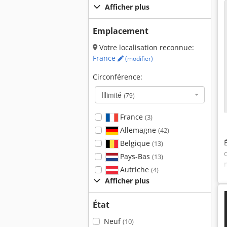
Afficher plus
Emplacement
Votre localisation reconnue:
France
(modifier)
Circonférence:
Illimité
(79)
France
(3)
Allemagne
(42)
Belgique
(13)
Pays-Bas
(13)
Autriche
(4)
Afficher plus
État
Neuf
(10)