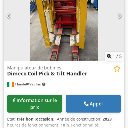
1
/
5
Manipulateur de bobines
Dimeco
Coil Pick & Tilt Handler
Irlande
993 km
Information sur le
Appel
prix
État:
très bon (occasion)
, Année de construction:
2023
,
heures de fonctionnement:
10 h
, Fonctionnalité: