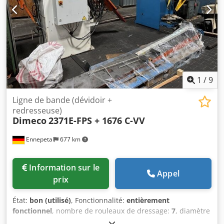
sortie
1
/
9
Ligne de bande (dévidoir +
redresseuse)
Dimeco
2371E-FPS + 1676 C-VV
Ennepetal
677 km
Information sur le
Appel
prix
État:
bon (utilisé)
, Fonctionnalité:
entièrement
fonctionnel
, nombre de rouleaux de dressage:
7
, diamètre
extérieur de la bobine:
1 400 mm
, diamètre intérieur de la