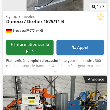
1
/
5
Cylindre niveleur
Dimeco / Dreher
1675/11 B
Ennepetal
677 km
Information sur le
Appel
prix
État:
prêt à l'emploi (d'occasion)
, Largeur de bande : 300
mm Épaisseur de bande : 0,4 - 2,5 mm à largeur maximale
Nombre de rouleaux redresseurs : 11 pcs Nombre de
rouleaux d'entraînement : 2 pcs Crjdpfx Aoyztzdsagsf
Annonce
Nombre de rouleaux de sortie : 2 pcs Diamètre des
rouleaux : 60 mm Tous les rouleaux supérieurs sont
réglables manuellement Tous les rouleaux inférieurs sont
reliés entre eux par engrenages Vitesse variable, réglable
manuellement via volant Commande de boucle par bras
tactile Guidage de bande à l’entrée Panier à rouleaux à la