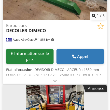
1
/
5
Enrouleurs
DECOILER DIMECO
Άγιος Αθανάσιος
1 858 km
Information sur le
Appel
prix
État:
d'occasion
, DÉVIDOIR DIMECO LARGEUR : 1350 mm
POIDS DE LA BOBINE : 12 t AVEC VARIATEUR OUVERTURE /
FERMETURE HYDRAULIQUE Crjdpsytqxpefx Aagsf
Annonce