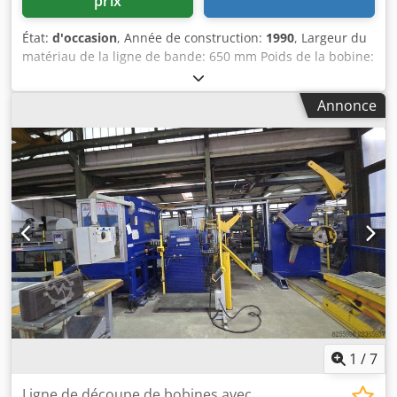
prix
État:
d'occasion
, Année de construction:
1990
, Largeur du
matériau de la ligne de bande: 650 mm Poids de la bobine:
2 x 3,5 t Diamètre intérieur de la bobine: 460 - 530 mm
Diamètre extérieur de la bobine: 1500 mm Épaisseur du
Annonce
matériau de la ligne de bande: 0,8 - 3,0 mm Nombre de
galets redresseurs: 7 Nombre de galets d'entrée et de
sortie: 4 Diamètre des galets: 80 mm Longueur d'avance: 0
- 500 mm Puissance d'entraînement: 10,0 kW Poids: 10,0 t
Codpozrprwofx Aagjrf Dimensions nécessaires pour la
ligne de bande (LxLxH): 8,8 x 4,0 x 2,55 m Dresseuse
Dimeco, 1676 EV avec table d'introduction et galet de pré-
cintrage, pont de chargement hydraulique Dérouleur
double 2382 FFPS avec frein d'arrêt pneumatique,
expansion centrale hydraulique, galet presseur
hydraulique, support de chargement Avance électronique
des galets Microfeed 1140 E avec entraînement à courant
continu, ventilation intermédiaire pneumatique Peut être
proposé uniquement sans mise en service – vidéo
1
/
7
disponible chez le vendeur avant démontage.
Ligne de découpe de bobines avec