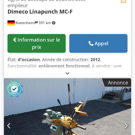
empileur
Dimeco
Linapunch MC-F
Kottenheim
591 km
Information sur le
Appel
prix
État:
d'occasion
, Année de construction:
2012
,
Fonctionnalité:
entièrement fonctionnel
, À vendre : une
puissante ligne de découpe de bobines CNC DIMECO
LINAPUNCH MC-F pour l’usinage automatisé de matériaux
Annonce
en bande directement à partir de la bobine. Cette ligne est
particulièrement adaptée à la production économique de
tôles perforées, de plaques de montage, de rails de
fixation, de composants de ventilation, ainsi que de pièces
découpées sur mesure en moyennes et grandes séries.
Grâce au traitement direct à partir de la bobine, la
consommation de matériau, les temps de préparation et
les coûts unitaires sont considérablement réduits. La