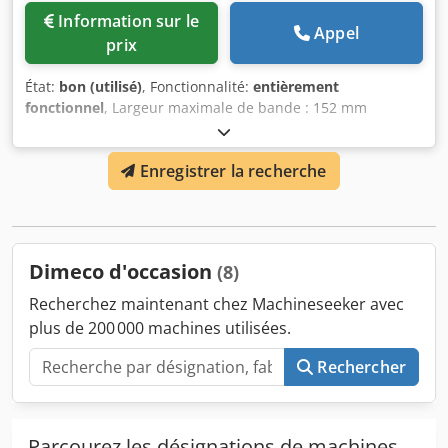
pneumatique entre la redresseuse et l’avance
Information sur le
Appel
prix
État:
bon (utilisé)
, Fonctionnalité:
entièrement
fonctionnel
, Largeur maximale de bande : 152 mm
Épaisseur de bande : 0,1 - 4,75 mm Convient pour la
découpe de la grille d’estampage Crodpfxsxg Rxhj Aagsf Se
Enregistrer la recherche
déplace directement vers le bas via le vérin de la presse et
remonte en position initiale par des ressorts
Dimeco d'occasion
(8)
Recherchez maintenant chez Machineseeker avec
plus de 200 000 machines utilisées.
Rechercher
Parcourez les désignations de machines