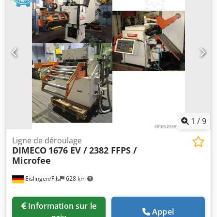
1
/
9
Ligne de déroulage
DIMECO
1676 EV / 2382 FFPS /
Microfee
Eislingen/Fils
628 km
Information sur le
Appel