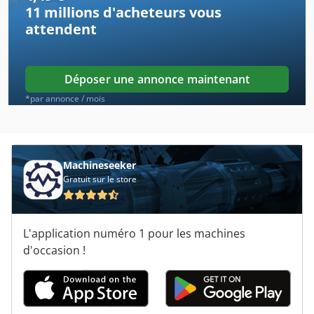
11 millions d'acheteurs
vous
Mandelli
attendent
Mandrin
Mecatool
Déposer une annonce maintenant
Mecof
*par annonce / mois
Migatronic
Mikromat
Machineseeker
Gratuit sur le store
Millplus
Multifix
L'application numéro 1 pour les machines
Multimatic
d'occasion !
Nomoco
Tornos Multideco