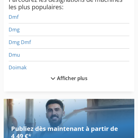
les plus populaires:
Dmf
Dmg
Dmg Dmf
Dmu
Doimak
Afficher plus
Emcomat
Haimer
Induma
Machine Découpe Mdf
Publiez dès maintenant à partir de
Machine D’enduit
4,49 €
*