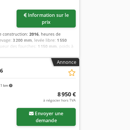
, 85-265 VAC, avec câble, prise IEC,
Information sur le
prix
e construction:
2016
, heures de
levage:
3 200 mm
, levée libre:
1 550
gueur des fourches:
1 150 mm
, poids à
1 070 mm
, Chariot élévateur électrique
onctionnel État technique : bon Batterie
Annonce
acement latéral, Crjdpfx Aozrcwmentsf
.6
-cabine, levée libre totale, certificat
1 km
8 950 €
à négocier hors TVA
Envoyer une
demande