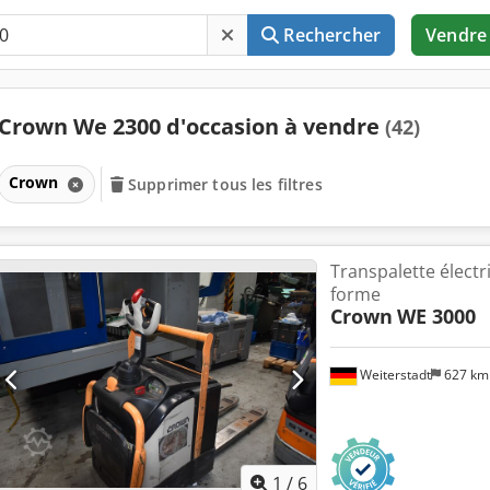
Rechercher
Vendre
Crown We 2300 d'occasion à vendre
(42)
Crown
Supprimer tous les filtres
Transpalette électr
forme
Crown
WE 3000
Weiterstadt
627 k
1
/
6