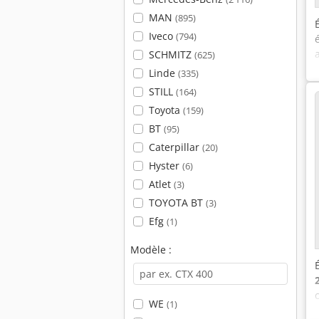
MAN
(895)
Iveco
(794)
SCHMITZ
(625)
Linde
(335)
STILL
(164)
Toyota
(159)
BT
(95)
Caterpillar
(20)
Hyster
(6)
Atlet
(3)
TOYOTA BT
(3)
Efg
(1)
Modèle :
WE
(1)