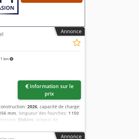
Annonce
el
1 km
Information sur le
prix
construction:
2026
, capacité de charge:
 156 mm
, longueur des fourches:
1 150
smission:
Elektro
, largeur de
geur des fourches : 170 mm Épaisseur
u avant : Vulkollan Type de pneu
Annonce