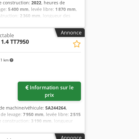
e construction:
2022
, heures de
age:
5 400 mm
, levée libre:
1 870 mm
,
struction:
2 360 mm
, longueur des
e haute Largeur des fourches : 180 mm
 neuf État technique : bon Type de
Annonce
ctable
andem porteurs Type de bandage arrière
 1.4 TT7950
ie : 2022 État de la batterie : 80 -
ux de compartiment batterie DIN160A
1 km
Information sur le
prix
de machine/véhicule:
5A244264
,
 de levage:
7 950 mm
, levée libre:
2 515
e construction:
3 190 mm
, longueur
 construction:
1 285 mm
, Chariot à mât
harge : 600 mm Classe ISO : ISO Classe
Annonce