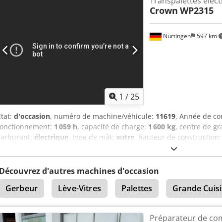
Transpalettes élect
arrière : Vulkollan Tension de la batterie : 24 V Credpjzrizrofx Antjf
Crown
WP2315
de batterie : PzS Année de fabrication de la batterie : 2026 État de l
Nürtingen
597 km
1
/
25
État:
d'occasion
, numéro de machine/véhicule:
11619
, Année de co
fonctionnement:
1 059 h
, capacité de charge:
1 600 kg
, centre de gr
carburant:
électrique
, type de mât:
autre
, hauteur de construction
longueur des fourches:
1 120 mm
, poids total:
483 kg
, 5092876 Num
Ne Anterf Caractéristiques de la batterie : 24 volts.
Découvrez d'autres machines d'occasion
Gerbeur
Lève-Vitres
Palettes
Grande Cuis
Préparateur de co