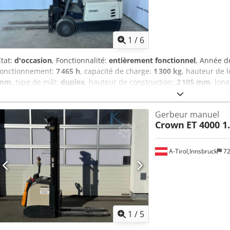
Peinture : Orange. Batterie : 205 Ah, sans entretien. Chargeur : 30 A
fiche CEE 7/7.
1
/
6
État:
d'occasion
, Fonctionnalité:
entièrement fonctionnel
, Année d
fonctionnement:
7 465 h
, capacité de charge:
1 300 kg
, hauteur de 
mm
, type de mât:
duplex
, hauteur de construction:
2 105 mm
, lon
vide:
3 350 kg
, longueur totale:
2 950 mm
, largeur de construction:
3 roues Type de mât : Duplex État : Prêt à l’emploi et entièrement f
Gerbeur manuel
tension : 48V Batterie capacité : 500Ah Type de batterie : PzS Dépl
Crown
ET 4000 1
3e valve, phares de travail avant, toit de protection, pare-brise, demi
CE, essuie-glace, 3 roues, siège,
A-Tirol,Innsbruck
72
1
/
5