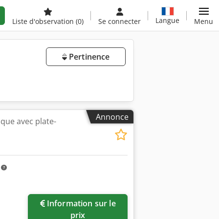
Langue
Liste d'observation
(0)
Se connecter
Menu
Pertinence
Annonce
ique avec plate-
m
Information sur le
prix