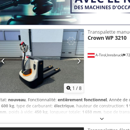
Transpalette manu
Crown
WP 3210
A-Tirol,Innsbruck
72
1
/
8
État:
nouveau
, Fonctionnalité:
entièrement fonctionnel
, Année de 
1 600 kg
, type de carburant:
électrique
, hauteur de construction:
1
mm
, poids à vide:
450 kg
, longueur totale:
1 650 mm
, type de tran
construction:
720 mm
, Transpalette à faible hauteur de levée Lar
des fourches : 74 mm État : Neuf État technique : Neuf Type de pne