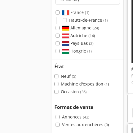
France
(1)
Hauts-de-France
(1)
Allemagne
(24)
Autriche
(14)
Pays-Bas
(2)
Hongrie
(1)
État
Neuf
(5)
Machine d'exposition
(1)
Occasion
(36)
Format de vente
nspalette
Manuelle
Schmalgangstapler Linde
Annonces
(42)
Ventes aux enchères
(0)