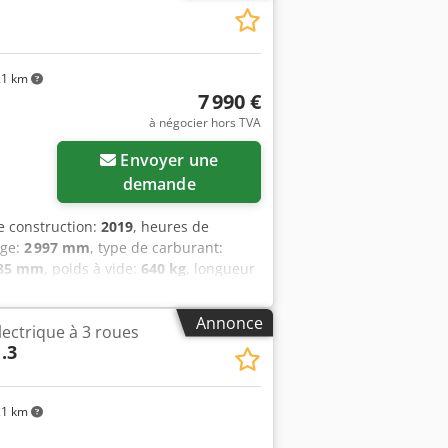
1 km
7 990 €
à négocier hors TVA
Envoyer une
demande
e construction:
2019
, heures de
age:
2 997 mm
, type de carburant:
385 mm
, poids à vide:
640 kg
, longueur
ction:
750 mm
, Préparateur de
à l’emploi et entièrement fonctionnel
Annonce
lectrique à 3 roues
cwyopfx Antof Type de roues arrière :
.3
Contournement coupure levée/descente :
: Tous signaux d’alerte présents.
nt de rangement côté droit. Plateau
1 km
 Avant et arrière. Compartiment de
ande. Manuel d’utilisation : Allemand.