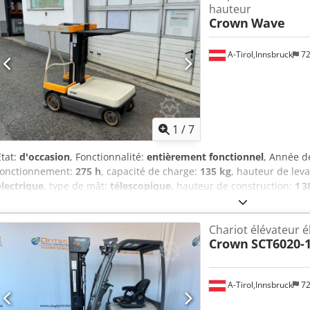
hauteur
Crown
Wave
A-Tirol,Innsbruck
72
1
/
7
État:
d'occasion
, Fonctionnalité:
entièrement fonctionnel
, Année d
fonctionnement:
275 h
, capacité de charge:
135 kg
, hauteur de lev
électrique
, type de mât:
télescopique
, hauteur de construction:
1 
totale:
1 525 mm
, type de transmission:
Elektro
, largeur de constru
commandes à levée moyenne Type de mât : Télescopique État : Prêt 
Chariot élévateur é
État technique : Bon Type de roues avant : Bandages pleins Credezr
Crown
SCT6020-1
Bandages pleins Batterie tension : 24V Batterie capacité : 205Ah 
Pas de contournement levée/descente. Signal de déplacement/levée 
Pare-chocs : Pare-chocs avec protection en caoutchouc. Compartime
A-Tirol,Innsbruck
72
de chargement réglable manuellement : 540 x 685 mm. Gyrophare :
rangement. Code d’accès opérateur : Access 123. Signalétique allem