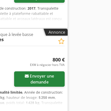
de construction:
2017
, Transpalette
ette à plateforme rabattable et
attable et arceaux latéraux est conçu
abilité grâce au système
vous recherchez un transpalette pour
Annonce
ique à levée basse
own offre la solution adaptée. La série
es
elles pour la machine et l’opérateur :
exploitation élevée et un confort
es la plus étendue du marché, incluant
harge jusqu’à 2,5 tonnes et une
800 €
pfxjy Uch He Antef Afin de répondre
EXW à négocier hors TVA
ipés de pièces moulées
d’épaisseur, d’une timonerie en fonte
Envoyer une
demande
nalité limitée
, Année de construction:
 kg
, hauteur de levage:
5 250 mm
,
que
, poids total:
1 428 kg
, Transpalette
acheté d'occasion en 2019 par nos