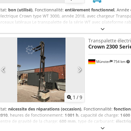
État:
bon (utilisé)
, Fonctionnalité:
entièrement fonctionnel
, Année 
électrique Crown type WT 3000, année 2018, avec chargeur Transpal
arceaux latéraux Le transpalette de la série WT avec plateforme rab
pour une durabilité extrême et offre à l’opérateur une excellente st
d’amortissement. Performance exceptionnelle et confort unique Si 
Transpalette électr
des conditions d’utilisation intensives et un rendement maximal, Cr
Crown
2300 Seri
WT réunit tout ce qui est nécessaire à des performances exceptionn
une construction robuste, une durabilité inégalée, une efficacité d’
d’utilisation remarquable. La série WT propose la gamme de modèl
Münster
754 km
quatre configurations de plateforme différentes, des capacités de c
direction électronique. Transpalette pour exigences extrêmes Crsd
aux utilisations les plus exigeantes, les transpalettes WT sont équ
supplémentaires sur le châssis, de carters en acier jusqu’à 12 mm 
d’aluminium et des arceaux latéraux les plus robustes du marché.
1
/
9
État:
nécessite des réparations (occasion)
, Fonctionnalité:
fonction
2010
, heures de fonctionnement:
1 001 h
, capacité de charge:
1 600
centre de gravité de la charge:
600 mm
, type de carburant:
électri
électrique Crown Série 2300, année de fabrication env. 2010/2011, 