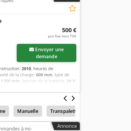
riques
 Capacité de la batterie : 150 Ah Type
a batterie : Neuf
500 €
prix fixe hors TVA
Envoyer une
demande
nstruction:
2010
, heures de
avité de la charge:
600 mm
, type de
:
1 350 mm
, tension de la batterie:
24 V
,
éro de série : SA388168 Codpfxeyrvt
ine
Manuelle
Transpalette surbaissé
Annonce
mmandes à mi-