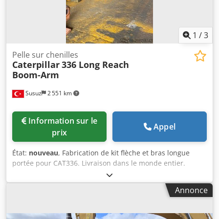
1
/
3
Pelle sur chenilles
Caterpillar
336 Long Reach
Boom-Arm
Susuz
2 551 km
Information sur le
Appel
prix
État:
nouveau
, Fabrication de kit flèche et bras longue
portée pour CAT336. Livraison dans le monde entier.
Dksdpfsyzac Uex Afmjr
Annonce