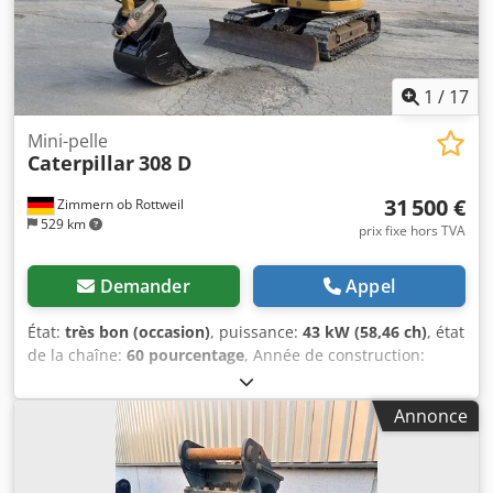
1
/
17
Mini-pelle
Caterpillar
308 D
31 500 €
Zimmern ob Rottweil
529 km
prix fixe hors TVA
Demander
Appel
État:
très bon (occasion)
, puissance:
43 kW (58,46 ch)
, état
de la chaîne:
60 pourcentage
, Année de construction:
2011
, heures de fonctionnement:
8 204 h
, Équipement:
chenilles en caoutchouc, climatisation
, CATERPILLAR 308D
Annonce
Année de fabrication : 2011 Heures de fonctionnement :
8 204 heures Cabine fermée Climatisation Radio Flèche
monobloc Longueur du bras : 2,20 m Dedpszrt Amsfx