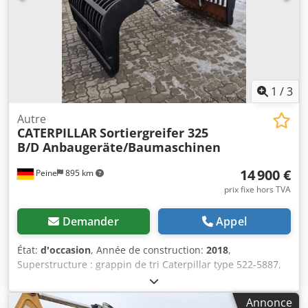
négociations de vente. Dkodsqw S D Tjpfx Afmor
1
/
3
Autre
CATERPILLAR
Sortiergreifer 325
B/D Anbaugeräte/Baumaschinen
14 900 €
Peine
895 km
prix fixe hors TVA
Demander
Appel
État:
d'occasion
, Année de construction:
2018
,
Superstructure : grappin de tri Caterpillar type 522-5887,
volume 0,9 m³, année 2018, poids : 2 073 kg. Plaque
d'identification modèle 226-4127, type CW20/CW30/CW40,
Annonce
année 2018, poids : 141,2 kg. Vente exclusivement réservée