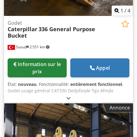
1
/
4
Godet
Caterpillar
336 General Purpose
Bucket
Susuz
2 551 km
Information sur le
Appel
prix
État:
nouveau
, Fonctionnalité:
entièrement fonctionnel
,
Godet usage général CAT336 Dedpfxoyki Tgo Afmjkr
Annonce