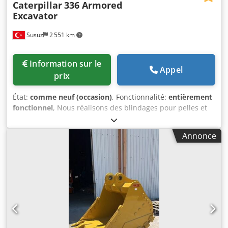
Caterpillar
336 Armored
Excavator
Susuz
2 551 km
Information sur le
Appel
prix
État:
comme neuf (occasion)
, Fonctionnalité:
entièrement
fonctionnel
, Nous réalisons des blindages pour pelles et
chargeuses. Pour plus d’informations, veuillez nous
contacter. Dodpfx Ajxtu Hiefmskr
Annonce