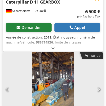
Caterpillar
D 11 GEARBOX
6 500 €
Schorfheide
1 106 km
prix fixe hors TVA
Demander
Appel
Année de construction:
2011
, État:
nouveau
, numéro de
machine/véhicule:
935714526
, boîte de vitesses
reconditionnée neuve pour Caterpillar D11 N R, préfixe 74Z
Informations complémentaires : Type : boîte de vitesses,
Annonce
état général : très bon, état technique : très bon, état
optique : très bon. Djdpfx Ashd I R Tefmjkr