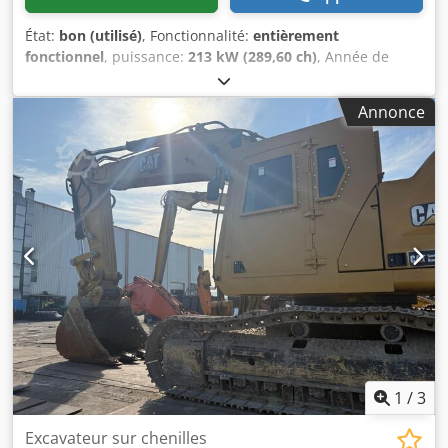
État:
bon (utilisé)
, Fonctionnalité:
entièrement
fonctionnel
, puissance:
213 kW (289,60 ch)
, Année de
construction:
2011
, heures de fonctionnement:
9 500 h
,
numéro de machine/véhicule:
MYG00396
, N° de série :
Annonce
MYG00396 incl. godet roche Dkjdpfouh Scvox Afmer Poids :
env. 39,5 t
1
/
3
Excavateur sur chenilles