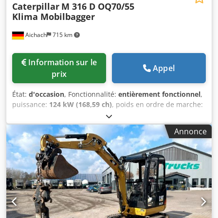
Caterpillar
M 316 D OQ70/55
Klima Mobilbagger
Aichach
715 km
Information sur le
Appel
prix
État:
d'occasion
, Fonctionnalité:
entièrement fonctionnel
,
puissance:
124 kW (168,59 ch)
, poids en ordre de marche:
17 150 kg
, Année de construction:
2010
, heures de
fonctionnement:
13 000 h
, Équipement:
climatisation,
Annonce
hydraulique de préhenseur, marteau hydraulique
,
Caterpillar M316D pelle mobile Année de fabrication : 2010
13 000 h 17 150 kg Moteur CAT 6 cylindres 124 kW
Dodpfxsxq A D Re Afmokr Voie 250 cm 20 km/h Attache
rapide entièrement hydraulique Oilquick OQ70/55
Climatisation Toutes les lignes