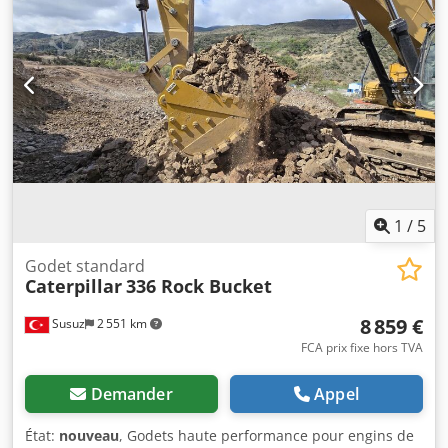
1
/
5
Godet standard
Caterpillar
336 Rock Bucket
8 859 €
Susuz
2 551 km
FCA prix fixe hors TVA
Demander
Appel
État:
nouveau
, Godets haute performance pour engins de