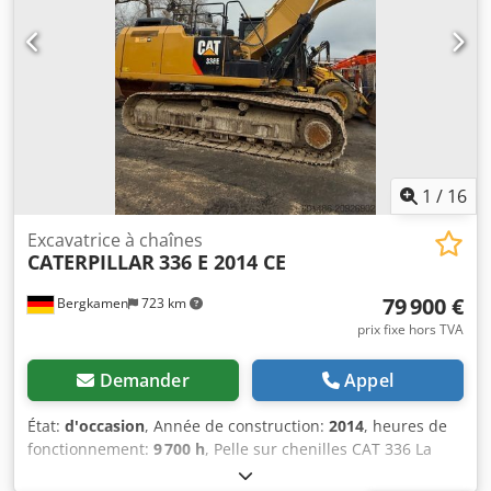
1
/
16
Excavatrice à chaînes
CATERPILLAR
336 E 2014 CE
79 900 €
Bergkamen
723 km
prix fixe hors TVA
Demander
Appel
État:
d'occasion
, Année de construction:
2014
, heures de
fonctionnement:
9 700 h
, Pelle sur chenilles CAT 336 La
machine totalise seulement 9 700 heures de