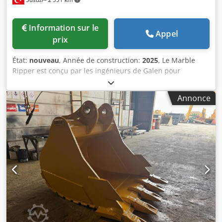
Information sur le
Appel
prix
État:
nouveau
, Année de construction:
2025
, Le Marble
Ripper est conçu par les ingénieurs de Galen pour
l'extraction de blocs de marbre. Entièrement fabriqué avec
des aciers résistants à l'usure, il est utilisé pour séparer
Annonce
les blocs de marbre. Pour des informations détaillées,
veuillez nous contacter Dkedpfx Afov H Rw Ismjr