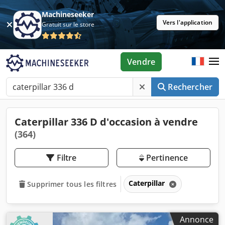
Machineseeker
Vers l'application
Gratuit sur le store
Vendre
Rechercher
Caterpillar 336 D d'occasion à vendre
(364)
Filtre
Pertinence
Caterpillar
Supprimer tous les filtres
Annonce