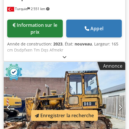
Turquie
2 551 km
Information sur le
Appel
prix
Année de construction:
2023
, État:
nouveau
, Largeur: 165
cm Dsdpfxen Tm Dqs Afmekr
Annonce
Enregistrer la recherche