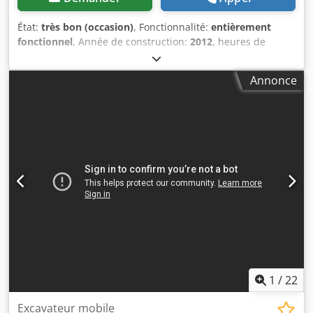
État:
très bon (occasion)
, Fonctionnalité:
entièrement
fonctionnel
, Année de construction:
2012
, heures de
fonctionnement:
13 300 h
, * 13 300 heures * Support
combiné (lame et stabilisateur) Djdewmbtfepfx Afmskr *
Annonce
Flèche réglable * Attache rapide Lehnhoff HS 10 * Poids en
ordre de marche : 22 000 kg * Excellent état
1
/
22
Excavateur mobile