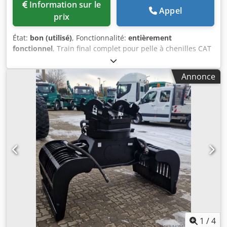
Information sur le
Appel
prix
État:
bon (utilisé)
, Fonctionnalité:
entièrement
fonctionnel
, Train final complet pour pelle à chenilles CAT
– modèles : 330 et 336 Dkedoy Rrxgspfx Afmsr
Annonce
1
/
4