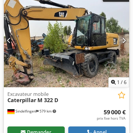
aux professionnels. EN CAS D’EXPORTATION, SEUL LE PRIX
HORS TAXES DOIT ÊTRE PAYÉ !!!!! TOUTES LES
INFORMATIONS SONT SANS GARANTIE, EN PARTICULIER
POUR LES ÉQUIPEMENTS ET ACCESSOIRES. Nos CGV (voir
mentions légales) constituent la base de tous les contrats
d’achat, factures, factures pro forma, commandes et
négociations de vente. Dodpjqrltrofx Afmjkr
1
/
6
Excavateur mobile
Caterpillar
M 322 D
59 000 €
Sindelfingen
579 km
prix fixe hors TVA
Demander
Appel