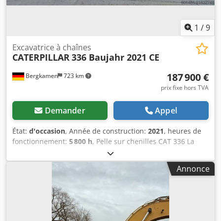
1
/
9
Excavatrice à chaînes
CATERPILLAR
336 Baujahr 2021 CE
187 900 €
Bergkamen
723 km
prix fixe hors TVA
Demander
Appel
État:
d'occasion
, Année de construction:
2021
, heures de
fonctionnement:
5 800 h
, Pelle sur chenilles CAT 336 La
machine n'a que 5 800 heures de fonctionnement et est en
bon état. Poids opérationnel env. 36 800 kg. Dkjdpfx Ajyyg
Annonce
Dpjfmor