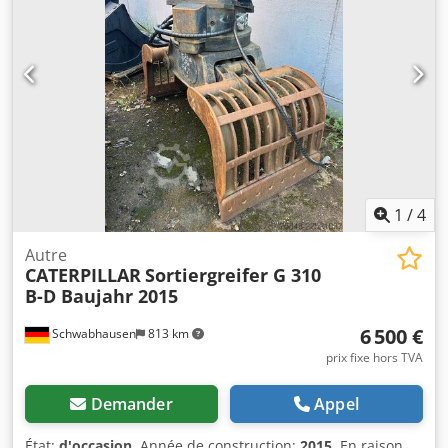
Afmokr Préparation pour marteau, grappin et ciseaux
Système de changement rapide OQ45 1 godet – largeur
750 mm Trains de roulement en bon état (environ 60 %)
Plaques de châssis, largeur 450 mm Support de lame
Moteur Mitsubishi de 43 kW Conformité CE Poids en ordre
de marche : 8,5 tonnes.
1
/
4
Autre
CATERPILLAR
Sortiergreifer G 310
B-D Baujahr 2015
6 500 €
Schwabhausen
813 km
prix fixe hors TVA
Demander
Appel
État:
d'occasion
, Année de construction:
2015
, En raison