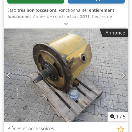
État:
très bon (occasion)
, Fonctionnalité:
entièrement
fonctionnel
, Année de construction:
2011
, heures de
fonctionnement:
24 000 h
, La machine est en très bon état
et prête à l'emploi. Dkedpfxozam Efs Afmer
Annonce
1
/
5
Pièces et accessoires