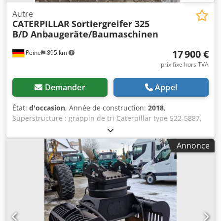
Autre
CATERPILLAR
Sortiergreifer 325
B/D Anbaugeräte/Baumaschinen
17 900 €
Peine
895 km
prix fixe hors TVA
Demander
Appel
État:
d'occasion
, Année de construction:
2018
,
Superstructure : grappin de tri Caterpillar type 522-5887,
volume 0,9 m³, année 2018, poids : 2 073 kg. Plaque
d'identification modèle 226-4127, type CW20/CW30/CW40,
Annonce
année 2018, poids : 141,2 kg. Vente exclusivement réservée
aux professionnels. EN CAS D’EXPORTATION, SEUL LE PRIX
HORS TAXES DOIT ÊTRE PAYÉ !!!!! TOUTES LES
INFORMATIONS SONT SANS GARANTIE, EN PARTICULIER
POUR LES ÉQUIPEMENTS ET ACCESSOIRES. Nos CGV (voir
mentions légales) constituent la base de tous les contrats
d’achat, factures, factures pro forma, commandes et