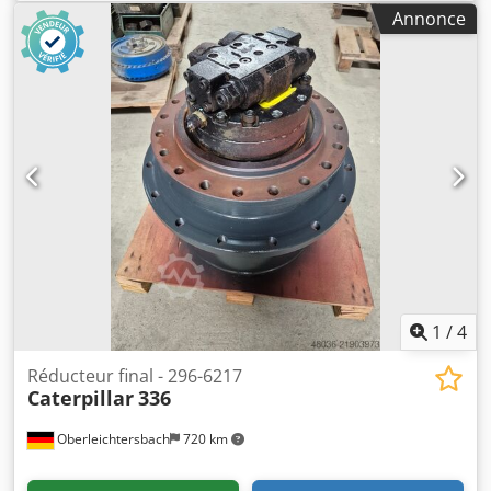
fonctionnement et est en bon état Dkjdpfx Afox Tyq Asmsr
Annonce
Poids en ordre de marche env. 36 800 kg
1
/
4
Réducteur final - 296-6217
Caterpillar
336
Oberleichtersbach
720 km