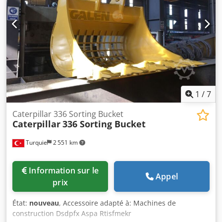
1
/
7
Caterpillar 336 Sorting Bucket
Caterpillar
336 Sorting Bucket
Turquie
2 551 km
Information sur le
Appel
prix
État:
nouveau
, Accessoire adapté à: Machines de
construction Dsdpfx Aspa Rtisfmekr