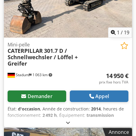
1
/
19
Mini-pelle
CATERPILLAR
301.7 D /
Schnellwechsler / Löffel +
Greifer
14 950 €
Stadum
1 063 km
prix fixe hors TVA
Demander
Appel
État:
d'occasion
, Année de construction:
2014
, heures de
fonctionnement:
2 492 h
, Équipement:
transmission
intégrale
, N° de stock 5805 CAT 301.7 D Mini-pelle avec
attache rapide / lame de nivellement extensible ---- *
Annonce
Fabricant : CAT * Modèle : 301.7 D * Année de fabrication :