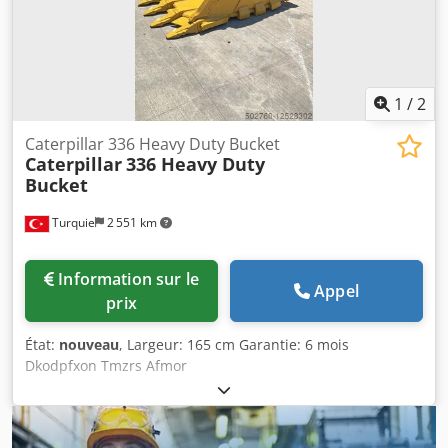
1
/
2
Caterpillar 336 Heavy Duty Bucket
Caterpillar
336 Heavy Duty
Bucket
Turquie
2 551 km
Information sur le
Appel
prix
État:
nouveau
, Largeur: 165 cm Garantie: 6 mois
Dkodpfxon Tmzrs Afmor