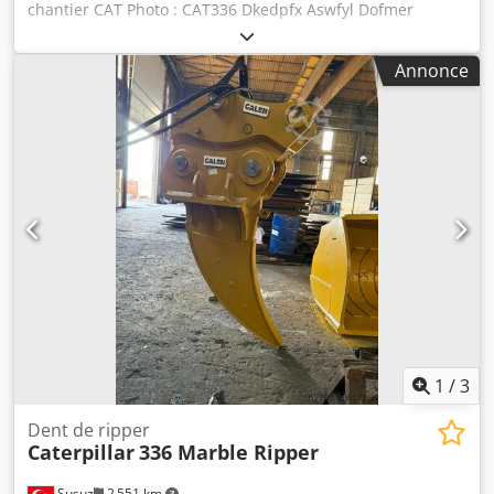
chantier CAT Photo : CAT336 Dkedpfx Aswfyl Dofmer
Longueur de bord : 1 600 mm Capacité : 2,2 m³ Pour toute
offre de prix, veuillez nous contacter.
Annonce
1
/
3
Dent de ripper
Caterpillar
336 Marble Ripper
Susuz
2 551 km