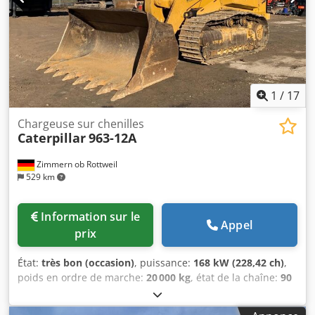
112 kW Conforme aux normes CE Poids en ordre de
marche : 18,4 tonnes.
1
/
17
Chargeuse sur chenilles
Caterpillar
963-12A
Zimmern ob Rottweil
529 km
Information sur le
Appel
prix
État:
très bon (occasion)
, puissance:
168 kW (228,42 ch)
,
poids en ordre de marche:
20 000 kg
, état de la chaîne:
90
pourcentage
, Année de construction:
2022
, heures de
fonctionnement:
2 110 h
, Équipement:
climatisation
,