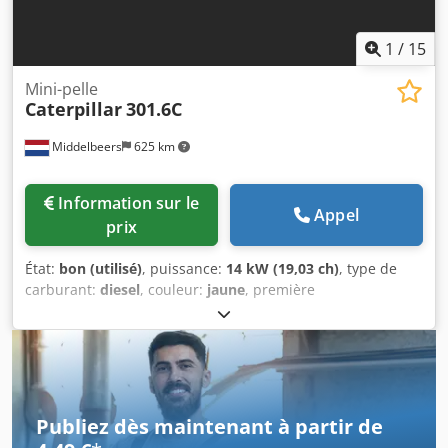
1
/
15
Mini-pelle
Caterpillar
301.6C
Middelbeers
625 km
Information sur le
Appel
prix
État:
bon (utilisé)
, puissance:
14 kW (19,03 ch)
, type de
carburant:
diesel
, couleur:
jaune
, première
immatriculation:
03/2006
, Année de construction:
2006
,
heures de fonctionnement:
5 484 h
, Année-modèle : 2006
Transmission : Chenilles Nombre de cylindres : 3 Poids à
vide : 1 720 kg État technique : bon État visuel : bon Prix :
Sur demande Dcedpfx Alow Hpqreisk Numéro de série :
JBB00645 Veuillez contacter Ernst van Hek pour plus
Publiez dès maintenant à partir de
d'informations.