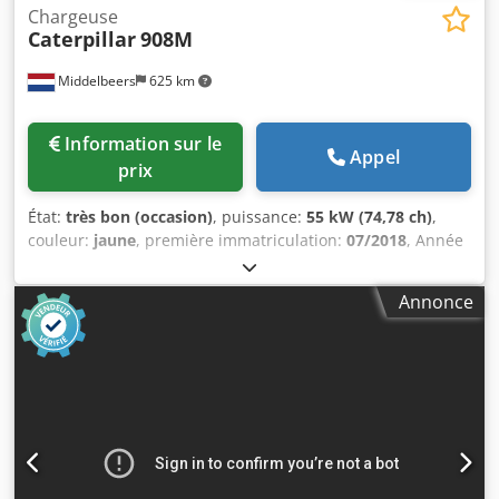
Chargeuse
Caterpillar
908M
Middelbeers
625 km
Information sur le
Appel
prix
État:
très bon (occasion)
, puissance:
55 kW (74,78 ch)
,
couleur:
jaune
, première immatriculation:
07/2018
, Année
de construction:
2018
, heures de fonctionnement:
5 014 h
,
Équipement:
cabine, ordinateur de bord
, Année du
Annonce
modèle : 2018 Nombre de cylindres : 3 Poids à vide : 6 460
kg Nombre de soupapes : 3 Marquage CE : oui État
technique : très bon État visuel : très bon Prix : Sur
demande Numéro de série : CAT0908MAH8803391 =
Autres options et équipements = Dsdoy A Tn Hepfx Aliock -
3ᵉ distributeur - Cabine fermée - Graissage centralisé