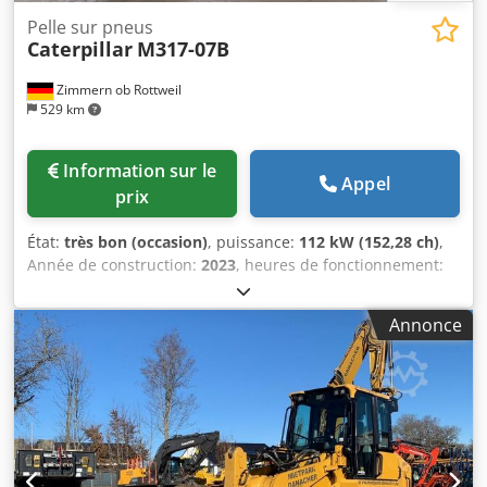
Pelle sur pneus
Caterpillar
M317-07B
Zimmern ob Rottweil
529 km
Information sur le
Appel
prix
État:
très bon (occasion)
, puissance:
112 kW (152,28 ch)
,
Année de construction:
2023
, heures de fonctionnement:
2 198 h
, Équipement:
cabine, climatisation
, CATERPILLAR
M317-07B Année de fabrication : 2023 Heures de
Annonce
fonctionnement : 2 198 heures Cabine fermée
Climatisation Radio Caméra de recul et caméras latérales
Flèche à extension variable Bras : 2,50 m Djdpfeyi Tp Njx
Alisck Circuit hydraulique complet (pour marteau, grappin,
cisaille) Système de changement rapide OQ70/55 1 godet
Système de lubrification centralisée Taille des pneus :
10.00-20, usure d'environ 40 % Support de lame Moteur de