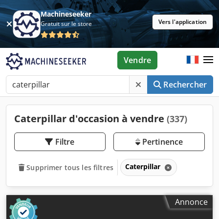
Machineseeker
Vers l'application
Gratuit sur le store
Vendre
Rechercher
Caterpillar d'occasion à vendre
(337)
Filtre
Pertinence
Caterpillar
Supprimer tous les filtres
Annonce