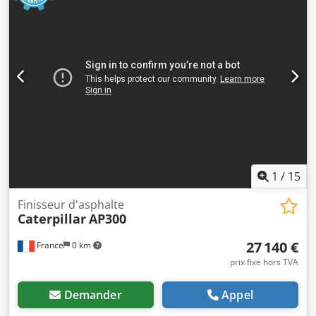
1
/
15
Finisseur d'asphalte
Caterpillar
AP300
27 140 €
France
0 km
prix fixe hors TVA
Demander
Appel