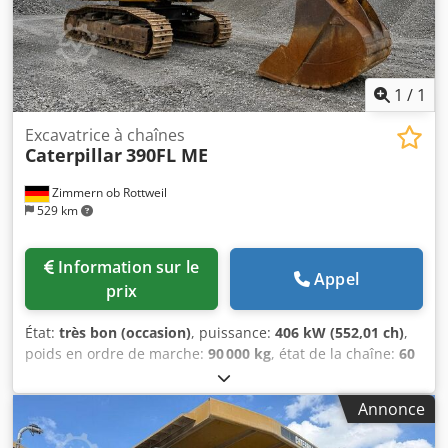
1
/
1
Excavatrice à chaînes
Caterpillar
390FL ME
Zimmern ob Rottweil
529 km
Information sur le
Appel
prix
État:
très bon (occasion)
, puissance:
406 kW (552,01 ch)
,
poids en ordre de marche:
90 000 kg
, état de la chaîne:
60
pourcentage
, Année de construction:
2015
, heures de
fonctionnement:
12 866 h
, Équipement:
cabine,
Annonce
climatisation
, CATERPILLAR 390FL ME Année de fabrication
: 2015 Heures de service : 12 866 h Cabine de protection