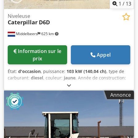
1
/
13
Niveleuse
Caterpillar
D6D
Middelbeers
625 km
Information sur le
Appel
prix
État:
d'occasion
, puissance:
103 kW (140,04 ch)
, type de
carburant:
diesel
, couleur:
jaune
, Année de construction:
1979
, Informations générales Année de fabrication : 1979
Année du modèle : 1979 Numéro de série : 20X1733
Annonce
Informations techniques Nombre de cylindres : 6
Transmission : chenilles Poids à vide : 14 000 kg État État
général : moyen État technique : bon État visuel : mauvais
Informations financières Prix : sur demande Dcedpfx Aloun
Rlqeisk Informations complémentaires Pour plus
d'informations, veuillez contacter Ernst van Hek.