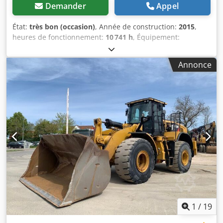
Demander
Appel
État:
très bon (occasion)
, Année de construction:
2015
,
heures de fonctionnement:
10 741 h
, Équipement:
climatisation
, CATERPILLAR 324ELN Année de fabrication :
2015 Heures de fonctionnement : 10 741 heures Cabine
Annonce
fermée Climatisation Radio Caméra de recul Flèche à
déport variable Longueur du bras : 3,10 m Circuit
hydraulique complet (pour marteau, grappin et ciseaux)
Système de changement rapide OQ70/55 1 godet –
900 mm de large État du train de roulement : environ 60 à
70 % Plaques de base de 600 mm de large Moteur CAT 7.1
de 151 kW Dcsdpfxjzl Dt No Aliek Système de lubrification
centralisée Conformité CE Poids en ordre de marche :
26,2 tonnes
1
/
19