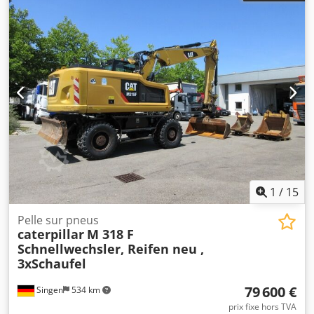
1
/
15
Pelle sur pneus
caterpillar
M 318 F
Schnellwechsler, Reifen neu ,
3xSchaufel
79 600 €
Singen
534 km
prix fixe hors TVA