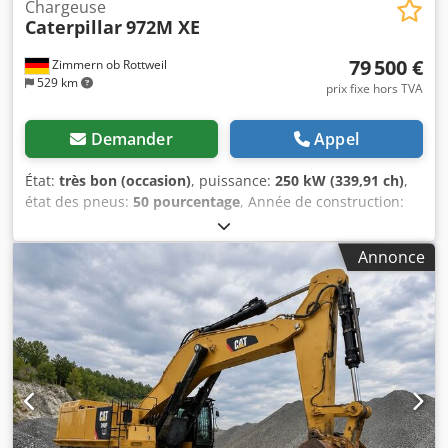
Chargeuse
Caterpillar
972M XE
79 500 €
Zimmern ob Rottweil
529 km
prix fixe hors TVA
Demander
Appel
État:
très bon (occasion)
, puissance:
250 kW (339,91 ch)
,
état des pneus:
50 pourcentage
, Année de construction:
2019
, heures de fonctionnement:
11 876 h
, Équipement:
climatisation
, CATERPILLAR 972M XE Année de
Annonce
fabrication : 2019 Heures de fonctionnement :
11 876 heures Cabine fermée Climatisation Radio Caméra
de recul Système de lubrification centralisée Pneus
Bridgestone, taille 26,5R25 : usure d’environ 40 à 50 %
Dcodoy Nmrfepfx Aliek Godet – 5 m³ Moteur CAT C9.3 de
250 kW Conforme aux normes CE Poids en ordre de
marche : 26 tonnes Révision récente effectuée par
Zeppelin