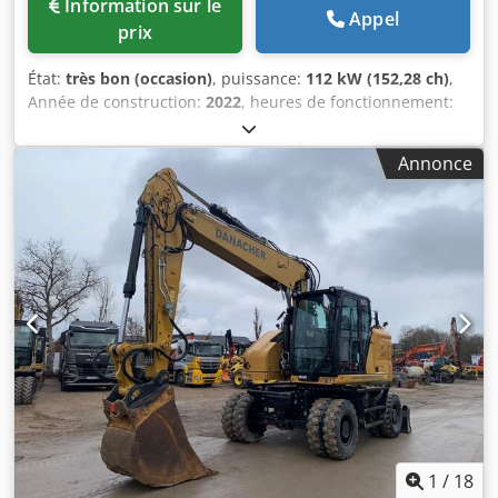
Information sur le
Appel
prix
État:
très bon (occasion)
, puissance:
112 kW (152,28 ch)
,
Année de construction:
2022
, heures de fonctionnement:
2 857 h
, Équipement:
climatisation
, CATERPILLAR M319-
07B Année de fabrication : 2022 Heures de service : 2 857
Annonce
h Cabine fermée Climatisation Radio Caméra de recul et
latérale Flèche réglable Bras : 2,50 m Pré-équipement
complet (marteau, grappin, cisaille) Attache rapide
OQ70/55 1 x godet Dcedpfx Aljyin Dboijk Système de
graissage centralisé Dimension des pneus : 10.00-20, env.
30 % restants Support de lame Moteur de 129 kW CE Poids
opérationnel : 19 t
1
/
18