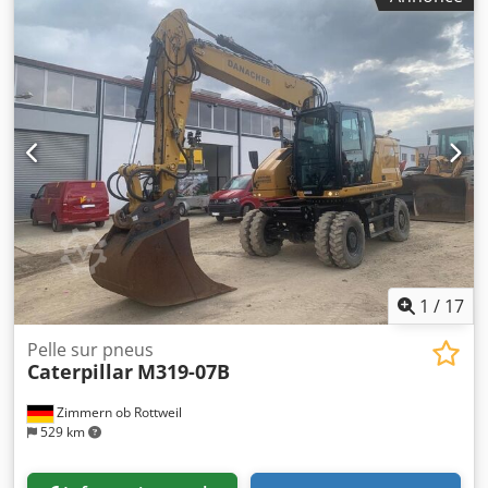
fabrication : 2019 Heures de fonctionnement :
8 171 heures Cabine fermée Climatisation Radio Caméra
de recul Pelle avec dents Trains de roulement en bon état
(environ 70 à 80 %) Largeur des plaques de base : 550 mm
Moteur de 165 kW Dedpfx Alsznirpeiock Soupape de
commande du ripper Conformité CE/EPA Poids en ordre de
marche : 20,7 tonnes.
1
/
17
Pelle sur pneus
Caterpillar
M319-07B
Zimmern ob Rottweil
529 km