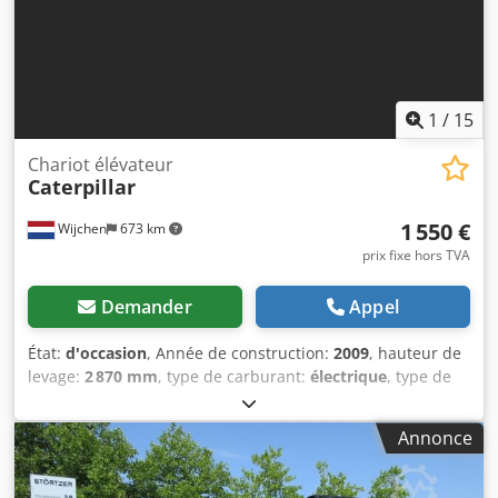
1
/
15
Chariot élévateur
Caterpillar
1 550 €
Wijchen
673 km
prix fixe hors TVA
Demander
Appel
État:
d'occasion
, Année de construction:
2009
, hauteur de
levage:
2 870 mm
, type de carburant:
électrique
, type de
mât:
duplex
, longueur des fourches:
1 140 mm
, hauteur
totale:
1 950 mm
, longueur totale:
1 960 mm
, largeur
Annonce
totale:
850 mm
, couleur:
noir
, Poids à vide : 1 270 kg
Capacité de levage : 1 200 kg * Année de fabrication : 2009
Dsdpfx Ajzrmgljlijck * Documentation disponible : oui *