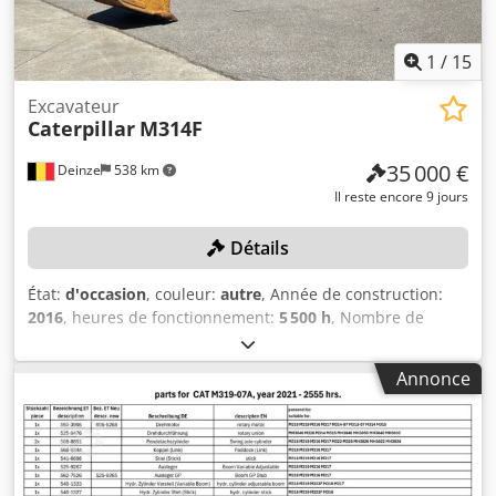
1
/
15
Excavateur
Caterpillar
M314F
35 000 €
Deinze
538 km
Il reste encore 9 jours
Détails
État:
d'occasion
, couleur:
autre
, Année de construction:
2016
, heures de fonctionnement:
5 500 h
, Nombre de
cylindres : 4 Poids à vide : 15 320 kg Largeur : 255 cm
Système de changement rapide : oui Numéro de série :
Annonce
CF4A00262 Certificat d’immatriculation, parties 1 et 2 : oui
Date de la première immatriculation : 03.03.2025 Heures
de fonctionnement : 5 500 heures Moteur : Caterpillar C4,4
Nombre de cylindres : 4 cylindres Puissance : 110 kW
Capacité de la benne : 0,53 m³ Profondeur de creusement :