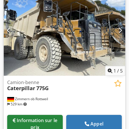
fermée Climatisation Radio Caméra de recul Graissage
centralisé Flèche standard Longueur du balancier : 2,90 m
Godet à roches avec lame, largeur 2,20 m Châssis porteur
env. 60 % restant Dcodsy U I Hbjpfx Aliok Patins de chaîne
de 650 mm de large Moteur CAT C18 de 406 kW CE / EPA
Poids en service : 90 t.
1
/
5
Camion-benne
Caterpillar
775G
Zimmern ob Rottweil
529 km
Information sur le
Appel
prix