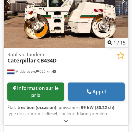
1
/
15
Rouleau tandem
Caterpillar
CB434D
Middelbeers
625 km
Information sur le
Appel
prix
État:
très bon (occasion)
, puissance:
59 kW (80,22 ch)
,
type de carburant:
diesel
, couleur:
blanc
, première
immatriculation:
04/2005
, Année de construction:
2005
,
heures de fonctionnement:
3 310 h
, Informations générales