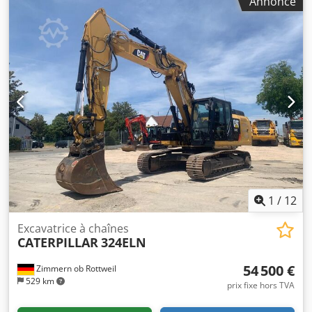
Annonce
CATERPILLAR 963-12A Année de fabrication : 2022 Heures
de fonctionnement : 2 110 heures Cabine fermée
Climatisation Radio Caméra de recul Système de
lubrification centralisée Godet avec dents Djdpeyidn Tofx
Alisck Trains de roulement en bon état (environ 90 %)
Plaques de base : 550 mm de large Moteur CAT C7.1 de
168,9 kW Soupape de vérin de ripage Conformité CE/EPA
Poids en ordre de marche : 20 tonnes.
1
/
12
Excavatrice à chaînes
CATERPILLAR
324ELN
54 500 €
Zimmern ob Rottweil
529 km
prix fixe hors TVA