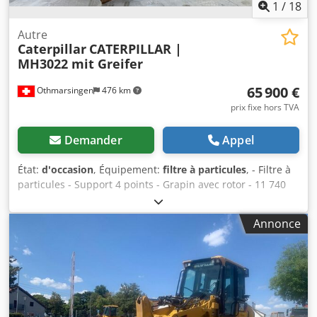
1
/
18
Autre
Caterpillar
CATERPILLAR |
MH3022 mit Greifer
65 900 €
Othmarsingen
476 km
prix fixe hors TVA
Demander
Appel
État:
d'occasion
, Équipement:
filtre à particules
, - Filtre à
particules - Support 4 points - Grapin avec rotor - 11 740
heures de fonctionnement Suspension : hydraulique
Dcsdpfx Asy Srd Eslijk
Annonce