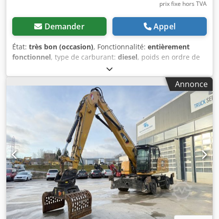
prix fixe hors TVA
Demander
Appel
État:
très bon (occasion)
, Fonctionnalité:
entièrement
fonctionnel
, type de carburant:
diesel
, poids en ordre de
marche:
3 580 kg
, Année de construction:
2020
, heures de
fonctionnement:
2 434 h
, Équipement:
chenilles en
Annonce
caoutchouc
, * 2 434 heures * Moteur : Cat C1.7 *
Puissance du moteur : 24,8 kW * Niveau d’émissions :
norme européenne de stade V Dsdpfjzrthvex Alieck * Poids
en ordre de marche : 3 580 kg * Dimensions (longueur de
transport : 4 800 mm – largeur de transport : 1 780 mm –
hauteur de transport : 2 480 mm) * Empattement court
(ECR – rayon compact étendu) * Hydraulique auxiliaire
proportionnelle * Système de changement rapide