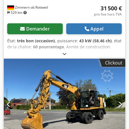
31 500 €
Zimmern ob Rottweil
529 km
prix fixe hors TVA
Demander
Appel
État:
très bon (occasion)
, puissance:
43 kW (58,46 ch)
, état
de la chaîne:
60 pourcentage
, Année de construction:
2011
, heures de fonctionnement:
8 204 h
, Équipement:
chenilles en caoutchouc, climatisation
, CATERPILLAR 308D
Clickout
Année de fabrication : 2011 Heures de fonctionnement :
8 204 heures Cabine fermée Climatisation Radio Flèche
monobloc Longueur du bras : 2,20 m Dcsdjzrt Amepfx Alijk
Préparation pour marteau, grappin et ciseaux Système de
changement rapide OQ45 1 godet – largeur 750 mm Trains
de roulement en bon état (environ 60 %) Plaques de
châssis, largeur 450 mm Support de lame Moteur
Mitsubishi de 43 kW Conformité CE Poids en ordre de
marche : 8,5 tonnes.