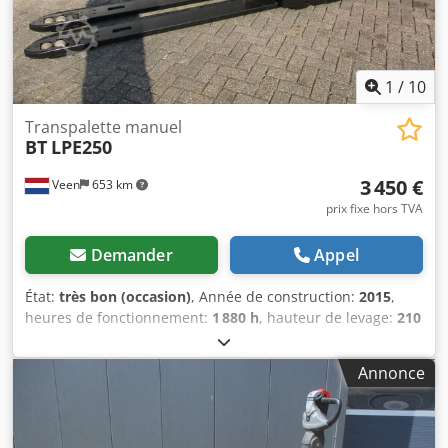
1
/
10
Transpalette manuel
BT
LPE250
3 450 €
Veen
653 km
prix fixe hors TVA
Demander
Appel
État:
très bon (occasion)
, Année de construction:
2015
,
heures de fonctionnement:
1 880 h
, hauteur de levage:
210
mm
, levée libre:
210 mm
, type de carburant:
électrique
,
longueur des fourches:
2 000 mm
, largeur des fourches:
Annonce
550 mm
, hauteur totale:
1 300 mm
, couleur:
autre
, PTAC :
945 kg Capacité de charge : 2 500 kg NOUVELLES CELLULES
DE BATTERIE 24 V, 4 PzB, 400 Ah avec remplissage central,
chargeur haute fréquence 220 V, fourches 2000 x 550 mm