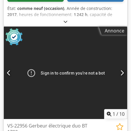
État:
comme neuf (occasion)
, Année de construction:
2017
, heures de fonctionnement:
1 242 h
, capacité de
charge:
2 000 kg
, hauteur de levage:
2 150 mm
, type de
carburant:
électrique
, type de mât:
duplex
, hauteur de
Annonce
construction:
1 750 mm
, Fabricant + modèle : BT SWE 200 *
EX * Pyroban 2G / Zone 1 Mât : 2W2150 Dedpfx Ajzr Rh
Hohijkr ID : 24110.7680 Cat. : Démonstration Mât : 2W2150
Hauteur repliée : 1750 mm Hauteur de levage : 2150 mm
Capacité : 2000 kg Année : 2017 Heures : 1242 heures
Batterie : NEUF * 24V / 255Ah * Année 11/2024 Options : *
EX * Atex - Pyroban !!!! Système = Ex - Tec 2G Groupe gaz =
IIB Type = 2G (autorisé en ZONE 1 & 2) Classe de
température = T3 FEM 2 tablier à fourches - fourches
réglables
1
/
10
VS-22956 Gerbeur électrique duo BT