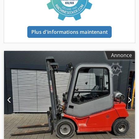
empilable EX très unique !!* EX * Mitrex !!!!!Système = ATEX
94 / 9 / CE Groupe de gaz : IIIB (poussière non conductrice)
Type : 2D (pour utilisation en Zone 21) Classe de
température : T4 (135 °C) Équipé de : - Mât FFL - en
2 parties - Fourches de chariot élévateur réglables à porte-
Plus d'informations maintenant
à-faux - Adapté à tous les types de palettes
Annonce