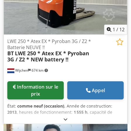
1
/
12
LWE 250 * Atex EX * Pyroban 3G / Z2 *
Batterie NEUVE !!
BT
LWE 250 * Atex EX * Pyroban
3G / Z2 * NEW battery !!
Wijchen
674 km
Information sur le
Appel
prix
État:
comme neuf (occasion)
, Année de construction:
2013
, heures de fonctionnement:
1 555 h
, capacité de
charge:
2 500 kg
, type de carburant:
électrique
, Fabricant +
modèle : BT LWE 250 * EX * Pyroban - 3G / Zone 2 ID :
24031.0028 Cat. : Occasion Fourches : 800 x 540 mm