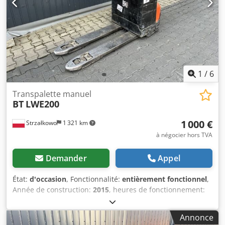
1
/
6
Transpalette manuel
BT
LWE200
1 000 €
Strzałkowo
1 321 km
à négocier hors TVA
Demander
Appel
État:
d'occasion
, Fonctionnalité:
entièrement fonctionnel
,
Année de construction:
2015
, heures de fonctionnement:
6 000 h
, capacité de charge:
2 000 kg
, type de carburant:
électrique
, type de transmission:
Elektro
, Transpalette
Annonce
État : prêt à l'emploi et entièrement fonctionnel État