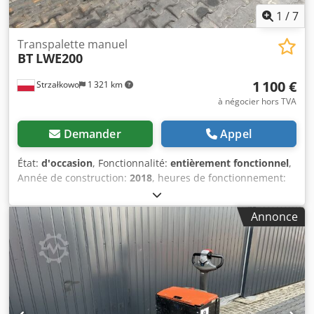
1
/
7
Transpalette manuel
BT
LWE200
1 100 €
Strzałkowo
1 321 km
à négocier hors TVA
Demander
Appel
État:
d'occasion
, Fonctionnalité:
entièrement fonctionnel
,
Année de construction:
2018
, heures de fonctionnement:
4 141 h
, capacité de charge:
2 000 kg
, type de carburant:
électrique
, type de transmission:
Elektro
, Transpalette
Annonce
État : prêt à l'emploi et entièrement fonctionnel Dksdpszf
Tl Uefx Ahior État technique : bon Voltage de la batterie :
24V