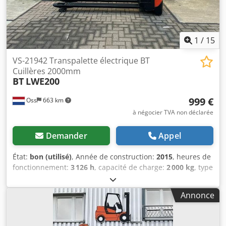
1
/
15
VS-21942 Transpalette électrique BT
Cuillères 2000mm
BT
LWE200
999 €
Oss
663 km
à négocier TVA non déclarée
Demander
Appel
État:
bon (utilisé)
, Année de construction:
2015
, heures de
fonctionnement:
3 126 h
, capacité de charge:
2 000 kg
, type
de carburant:
électrique
, kilométrage:
3 126 km
, Ce
transpalette électrique de marque BT date de 2015 et est
Annonce
en bon état.Capacité de 2,000 kg, équipé de fourches de
2,000mm;3,126 heures au compteur;Batterie de 2013 est
équipée d'un chargeur externe;Vidéo ci-dessous. Dkedpfx