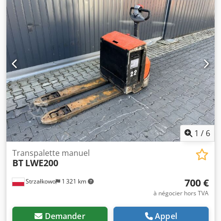
technique : bon Voltage de la batterie : 24V Djdpjy Iiv Djfx
Ahiekr
1
/
6
Transpalette manuel
BT
LWE200
700 €
Strzałkowo
1 321 km
à négocier hors TVA
Demander
Appel