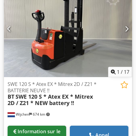
Catégorie : Occasion Mât : 3F8400 Hauteur repliée : 3520
mm Dedpfxezq Ua Do Ahijkr Hauteur de levée : 8400 mm
Capacité : 1400 kg Année : 2011 Heures : 6313 heures
Batterie : Complètement NEUVE * 48v/560Ah * Année 2026
Options : * EX * MIRETTI !!!!! Système = CEC 15 ATEX 161
Réf. = E7207 Groupe gaz = IIB Type = Cat 2G (autorisé en
ZONE 1 et 2) Classe de température = T2 Gb.
1
/
17
SWE 120 S * Atex EX * Mitrex 2D / Z21 *
BATTERIE NEUVE !!
BT
SWE 120 S * Atex EX * Mitrex
2D / Z21 * NEW battery !!
Wijchen
674 km
Information sur le
Appel