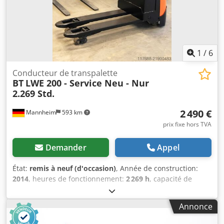
1
/
6
Conducteur de transpalette
BT
LWE 200 - Service Neu - Nur
2.269 Std.
2 490 €
Mannheim
593 km
prix fixe hors TVA
Demander
Appel
État:
remis à neuf (d'occasion)
, Année de construction:
2014
, heures de fonctionnement:
2 269 h
, capacité de
charge:
2 000 kg
, type de carburant:
électrique
, type de
mât:
Simplex
, hauteur de construction:
1 300 mm
,
Annonce
Fabricant : BT Modèle : BT LWE 200 – transpalette
électrique à levée basse Type d'entraînement : électrique