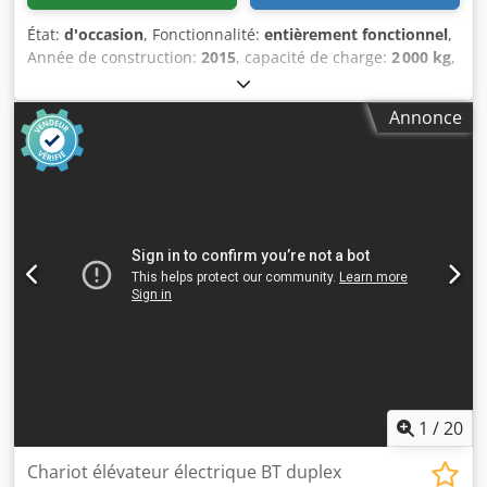
État:
d'occasion
, Fonctionnalité:
entièrement fonctionnel
,
Année de construction:
2015
, capacité de charge:
2 000 kg
,
type de carburant:
électrique
, type de transmission:
Elektro
, Transpalette État : prêt à l'emploi et entièrement
Annonce
fonctionnel État technique : bon Voltage de la batterie :
24V Année de construction de la batterie : 2019 Dedsyy
Ezgopfx Ahiskr
1
/
20
Chariot élévateur électrique BT duplex