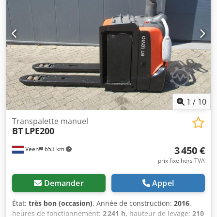
et écartement de 190 mm, roues tandem pour fourches,
LPE250. Dedpfozrqbgex Ahiekr
1
/
10
Transpalette manuel
BT
LPE200
3 450 €
Veen
653 km
prix fixe hors TVA
Demander
Appel
État:
très bon (occasion)
, Année de construction:
2016
,
heures de fonctionnement:
2 241 h
, hauteur de levage:
210