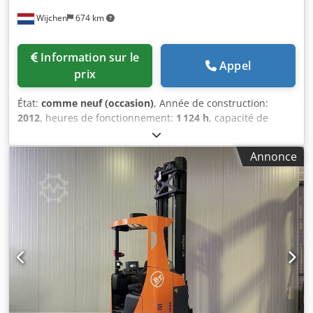
Wijchen
674 km
Information sur le
Appel
prix
État:
comme neuf (occasion)
, Année de construction:
2012
, heures de fonctionnement:
1 124 h
, capacité de
charge:
2 000 kg
, type de carburant:
électrique
, Fabricant +
modèle : BT LPE 200*EX*3G / Zone 2 Pyroban
Annonce
ID:25020.6540 Cat.: Démo Fourches : 1150 x 570 mm
Capacité: 2000kg Année : 2012 Heures: 1124 heures
Capacité:24 v / 300 ah - Bj 06 / 2020 Options :* EX * Atex -
Pyroban !!!! Système = S6000 E Dodszq Ubzepfx Ahijkr
Groupe de gaz = IIB Type = 3G (autorisé en ZONE 2) Classe
temporaire = T3