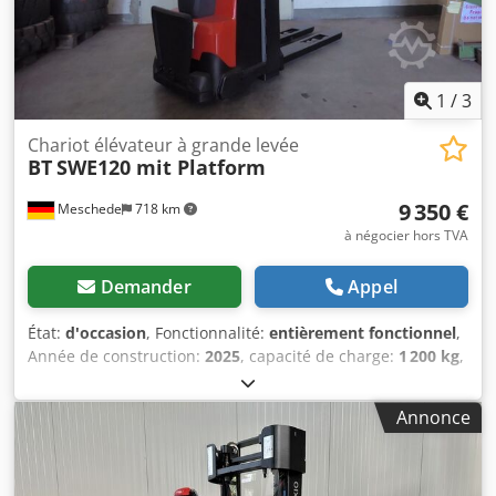
1
/
3
Chariot élévateur à grande levée
BT
SWE120 mit Platform
9 350 €
Meschede
718 km
à négocier hors TVA
Demander
Appel
État:
d'occasion
, Fonctionnalité:
entièrement fonctionnel
,
Année de construction:
2025
, capacité de charge:
1 200 kg
,
hauteur de levage:
3 700 mm
, levée libre:
120 mm
,
hauteur de construction:
1 830 mm
, longueur des
Annonce
fourches:
1 150 mm
, Transpalette Dksdpfx Ahjwkk Iyjisr
Centre de charge : 600 Largeur de la fourche : 180 mm
Épaisseur de la fourche : 60 mm État technique : Neuf
Tension de la batterie : 24 V Batterie Ah : 225 Ah