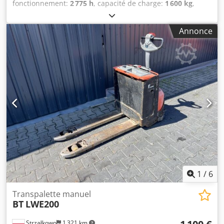
fonctionnement:
2 775 h
, capacité de charge:
1 600 kg
,
hauteur de construction:
1 290 mm
, longueur des
fourches:
1 150 mm
, type de transmission:
Elektro
, largeur
Annonce
de construction:
730 mm
, Transpalette Centre de gravité
de la charge : 600 Largeur des fourches : 155 mm
Épaisseur de la fourche : 45 mm État : prêt à l'emploi et
entièrement fonctionnel État technique : bon Pneus avant
type : polyuréthane Pneus avant État : 60 - 80 Pneus
arrière type : polyuréthane Pneus arrière état : 60 - 80
Voltage de la batterie : 24V Batterie Ah : 225Ah Fabricant
de la batterie : Eternity Type de batterie : PzS Année de
construction de la batterie : 2021 Dedsuqrf Ropfx Ahijkr
État de la batterie : 80 - 100 Description : chargeur externe,
serrure à code
1
/
6
Transpalette manuel
BT
LWE200
Strzałkowo
1 321 km