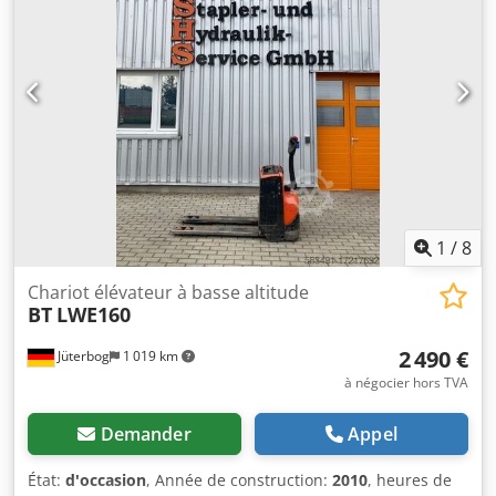
Ajvclpwohior
1
/
8
Chariot élévateur à basse altitude
BT
LWE160
2 490 €
Jüterbog
1 019 km
à négocier hors TVA
Demander
Appel
État:
d'occasion
, Année de construction:
2010
, heures de