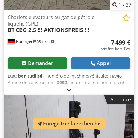
1
/
37
Chariots élévateurs au gaz de pétrole
liquéfié (GPL)
BT
CBG 2.5 !!! AKTIONSPREIS !!!
7 499 €
Nürtingen
597 km
prix fixe hors TVA
Demander
Appel
État:
bon (utilisé)
, numéro de machine/véhicule:
16946
,
Année de construction:
2002
, heures de fonctionnement:
3 946 h
, capacité de charge:
2 500 kg
, hauteur de levage:
5 000 mm
, levée libre:
1 680 mm
, centre de gravité de la
Annonce
charge:
500 mm
, type de carburant:
gaz
, type de mât:
triplex
, hauteur de construction:
2 340 mm
, longueur des
fourches:
1 200 mm
, taille du pneu avant:
7.00-12
, taille de
pneu arrière:
5.00-10 (mit Federung)
, poids total:
4 280 kg
,
Enregistrer la recherche
Équipement:
cabine
, 5130119 Dodpsyz E S Ijfx Ahiekr
Numéro de série : 214002