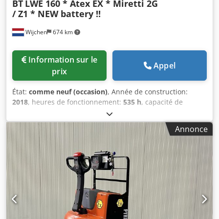
BT
LWE 160 * Atex EX * Miretti 2G
/ Z1 * NEW battery !!
Wijchen
674 km
Information sur le
Appel
prix
État:
comme neuf (occasion)
, Année de construction:
2018
, heures de fonctionnement:
535 h
, capacité de
charge:
1 600 kg
, type de carburant:
électrique
, Fabricant +
modèle : BT LWE 160 * EX * Miretti 2G / Zone 1 * Dksdpfszq
Annonce
Um Rox Ahior ID : 26061.2030 Catégorie : Occasion
Fourches : 1150 x 570 mm Capacité : 1600 kg Année : 2018
Heures : 535 heures Batterie : entièrement NEUVE * 24v /
225Ah * Année 04/2026 Options : * EX * MIRETTI E9098
Système / Certificat = AR 17 ATEX 016 Groupe de gaz = IIB
Type = Cat 2G (autorisé en ZONE 1 et 2) Classe de
température = T4 Possibilité d’équipement avec système
de pesée RAVAS !!!