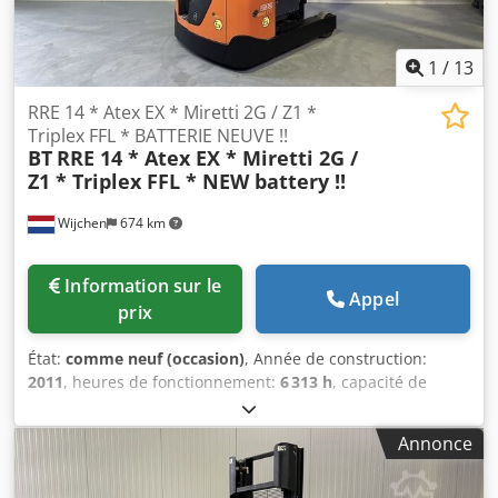
1
/
13
RRE 14 * Atex EX * Miretti 2G / Z1 *
Triplex FFL * BATTERIE NEUVE !!
BT
RRE 14 * Atex EX * Miretti 2G /
Z1 * Triplex FFL * NEW battery !!
Wijchen
674 km
Information sur le
Appel
prix
État:
comme neuf (occasion)
, Année de construction:
2011
, heures de fonctionnement:
6 313 h
, capacité de
charge:
1 400 kg
, hauteur de levage:
8 400 mm
, type de
carburant:
électrique
, type de mât:
triplex
, hauteur de
Annonce
construction:
3 520 mm
, Fabricant + modèle : BT RRE 140 *
EX * Miretti 2G / Zone 1 Mât : 3F8400 ID : 25013.7057