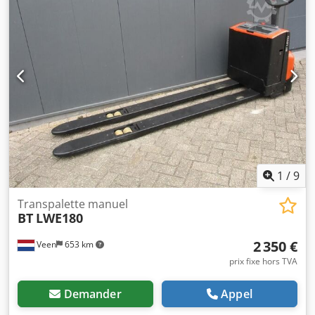
1
/
9
Transpalette manuel
BT
LWE180
2 350 €
Veen
653 km
prix fixe hors TVA
Demander
Appel