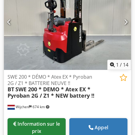
1
/
14
SWE 200 * DÉMO * Atex EX * Pyroban
2G / Z1 * BATTERIE NEUVE !!
BT
SWE 200 * DEMO * Atex EX *
Pyroban 2G / Z1 * NEW battery !!
Wijchen
674 km
Information sur le
Appel
prix