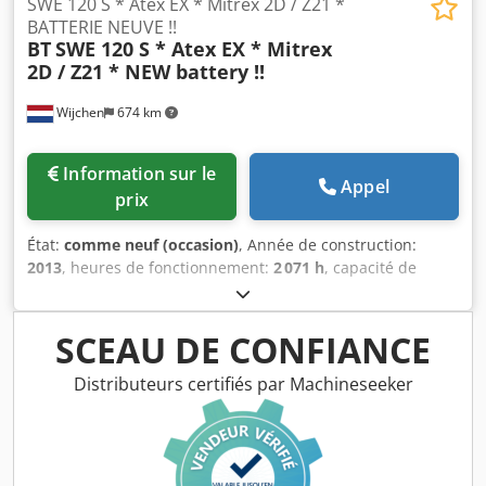
SWE 120 S * Atex EX * Mitrex 2D / Z21 *
BATTERIE NEUVE !!
BT
SWE 120 S * Atex EX * Mitrex
2D / Z21 * NEW battery !!
Wijchen
674 km
Information sur le
Appel
prix
État:
comme neuf (occasion)
, Année de construction:
2013
, heures de fonctionnement:
2 071 h
, capacité de
charge:
1 200 kg
, hauteur de levage:
2 850 mm
, type de
carburant:
électrique
, type de mât:
duplex
, hauteur de
construction:
2 020 mm
, Fabricant + modèle : BT SWE 120 S
SCEAU DE CONFIANCE
Atex * EX * Mitrex 2D / Zone 21 Mât : 2F2850 ID :
23021.7904 Catégorie : Occasion Mât : 2F2850 Hauteur
Distributeurs certifiés par Machineseeker
abaissée : 2020 mm Dsdpfxjzq T Nqs Ahiskr Hauteur de
levage : 2850 mm Capacité : 1200 kg Année : 2013 Heures :
2071 heures Capacité : NOUVELLE * 24 V / 300 Ah * Année
de fabrication : 2023 Options : Un modèle CONTRA