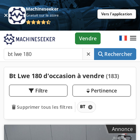
Machineseeker
Vers l'application
Gratuit sur le store
Vendre
Rechercher
Bt Lwe 180 d'occasion à vendre
(183)
Filtre
Pertinence
BT
Supprimer tous les filtres
Annonce