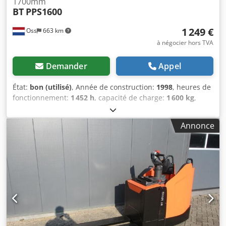
1700mm
BT
PPS1600
1 249 €
Oss
663 km
à négocier hors TVA
Demander
Appel
État:
bon (utilisé)
, Année de construction:
1998
, heures de
fonctionnement:
1 452 h
, capacité de charge:
1 600 kg
,
hauteur de levage:
1 700 mm
, type de carburant:
électrique
, type de mât:
duplex
, poids à vide:
850 kg
,
Annonce
kilométrage:
1 452 km
, Chariot à double poste électrique
Marque : BT Année de construction : 1998 Capacité :
1 600 kg Djdpfezpflhox Ahijkr Hauteur de levée : 1 700 mm
Modèle à double palette Équipé d’un système de levage
INITIAL, idéal pour les sols irréguliers Fourni avec batterie
et chargeur Consultez la vidéo sur YouTube.