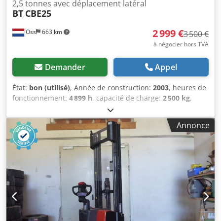
2,5 tonnes avec déplacement latéral
BT
CBE25
2 999 €
Oss
663 km
3 500 €
à négocier hors TVA
Demander
Appel
État:
bon (utilisé)
, Année de construction:
2003
, heures de
fonctionnement:
4 899 h
, capacité de charge:
2 500 kg
,
hauteur de levage:
3 700 mm
, type de carburant:
électrique
, type de mât:
duplex
, hauteur de construction:
Annonce
2 480 mm
, kilométrage:
4 899 km
, Chariot élévateur
électrique duplex Marque : BT Année : 2003 Capacité : 2
500 kg Hauteur de levage : 3 700 mm Hauteur de passage :
2 480 mm, équipé d'un déplacement latéral (SIDESHIFT) ; 4
899 heures au compteur ; batterie de 2009 ; chargeur
externe inclus. Contactez-nous pour organiser un essai.
Dedpjymbaksfx Ahiskr