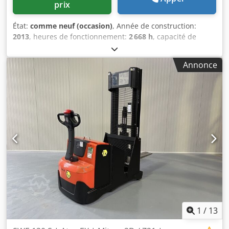
prix
État:
comme neuf (occasion)
, Année de construction:
2013
, heures de fonctionnement:
2 668 h
, capacité de
charge:
1 200 kg
, hauteur de levage:
2 850 mm
, type de
carburant:
électrique
, type de mât:
duplex
, hauteur de
Annonce
construction:
2 020 mm
, Fabricant + modèle : BT SWE 120 S
Atex * EX * Mitrex 2D / Zone 21 Mât 2F2850 ID 23021.7862
Dkedpfx Ahszq T Nwsior Catégorie : Occasion Mât 2F2850
Hauteur en position basse : 2020 mm Hauteur de levage :
2850 mm Capacité : 1200 kg Année : 2013 Heures : 2668
heures Capacité ; NOUVELLE * 24 V / 300 Ah * Année de
fabrication 2023 Options : Un modèle CONTRA très spécial,
version EX !! * EX * Mitrex !!!!! Système = ATEX 94 / 9 / CE
Groupe de gaz = IIIB (poussière non conductrice) Type = 2D
(autorisé en Zone 21) Classe de température = T4 (135 °C)
Équipé de : - MÂT FFL - 2 pièces - Fourches de chariot
élévateur réglables et à porte-à-faux - ADAPTÉ à tous les
types de palettes
1
/
13