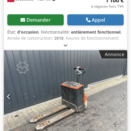
1 100 €
à négocier hors TVA
Demander
Appel
État:
d'occasion
, Fonctionnalité:
entièrement fonctionnel
,
Année de construction:
2018
, heures de fonctionnement:
4 729 h
, capacité de charge:
2 000 kg
, type de carburant:
électrique
, type de transmission:
Elektro
, Transpalette
Annonce
État : prêt à l'emploi et entièrement fonctionnel État
technique : bon Voltage de la batterie : 24V Djdpfx
Ahezmbu Tjiekr