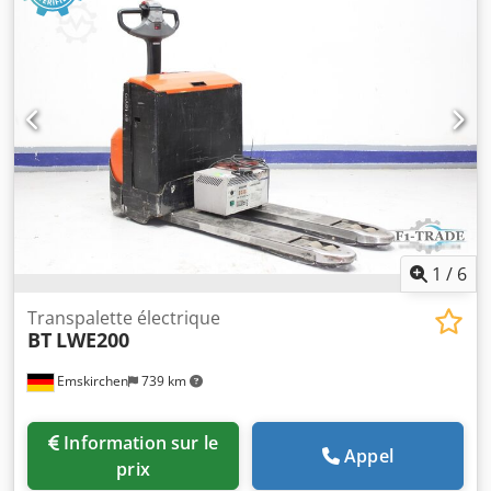
Capacité de levage : 2 000 kg Année de fabrication : 2014
Heures de service : 2 269 N° de série : 6071472 Données
mât/fourches Type de mât : - Dodsy Rnhdepfx Ahiokr
Hauteur de levée : 54 mm
1
/
6
Transpalette électrique
BT
LWE200
Emskirchen
739 km
Information sur le
Appel
prix