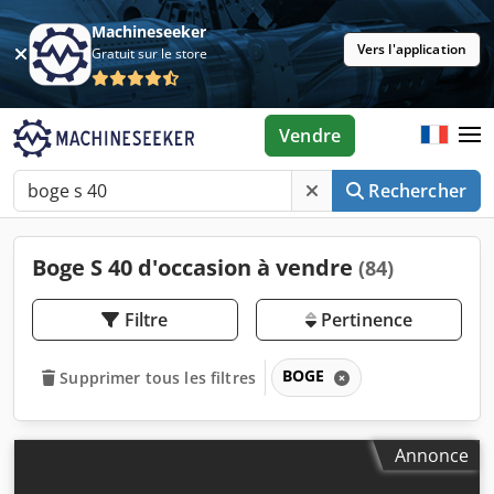
Machineseeker
Vers l'application
Gratuit sur le store
Vendre
Rechercher
Boge S 40 d'occasion à vendre
(84)
Filtre
Pertinence
BOGE
Supprimer tous les filtres
Annonce