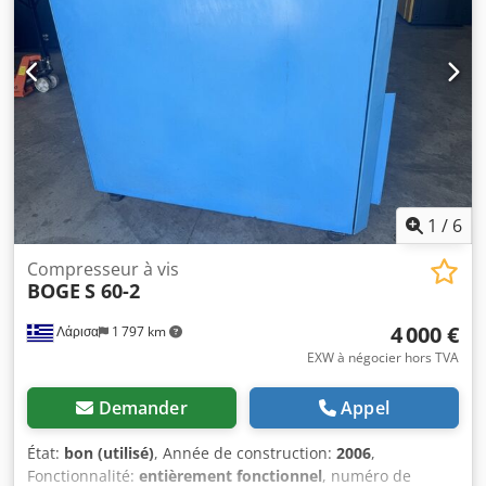
1
/
6
Compresseur à vis
BOGE
S 60-2
4 000 €
Λάρισα
1 797 km
EXW à négocier hors TVA
Demander
Appel
État:
bon (utilisé)
, Année de construction:
2006
,
Fonctionnalité:
entièrement fonctionnel
, numéro de