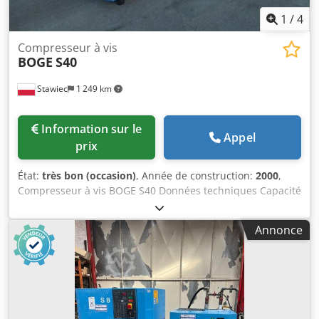
1
/
4
Compresseur à vis
BOGE
S40
Stawiec
1 249 km
Information sur le
Appel
prix
État:
très bon (occasion)
, Année de construction:
2000
,
Compresseur à vis BOGE S40 Données techniques Capacité
: 4,30 m3/min (4 300 L/min) ; moteur de 30 KW; Crsdpfx
Asvvkyhslysf pression maximale : 10 bars ; kilométrage :
Annonce
10876 h; année : 2000