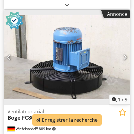
comprimé, Réservoir de compresseur, Réservoir de
pression pour compresseur à vis, Compresseur, Groupe
Annonce
d'air comprimé, Compresseur d'air stationnaire, Bloc de
vis, Compresseur, Étage de compresseur -Fabricant : Boge,
Accumulateur de pression avec bloc filtrant du
compresseur type SL 270 Crjdpfx Aepm Thzjlyjf -
Accumulateur de pression : Type 306022 V 230 L -Pression
finale : max. 15 bar -cercle de trous : Ø 240 x 22 mm -
unités de filtration : voir photos composants individuels -
Dimensions : 1600/980/H1270 mm -Poids : 289 kg
1
/
9
Ventilateur axial
Boge
FC80/2 SL 270
Enregistrer la recherche
Wiefelstede
889 km