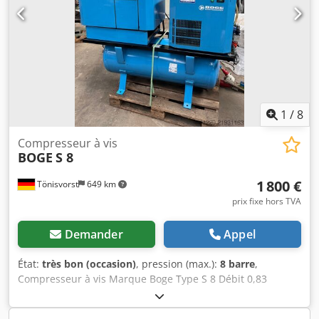
1
/
8
Compresseur à vis
BOGE
S 8
1 800 €
Tönisvorst
649 km
prix fixe hors TVA
Demander
Appel
État:
très bon (occasion)
, pression (max.):
8 barre
,
Compresseur à vis Marque Boge Type S 8 Débit 0,83
m3/min. Pression 8 bar Puissance moteur 5,5 kW Capacité
de la cuve 250 litres Sécheur frigorifique Type DP 9/352