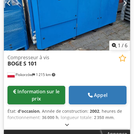
1
/
6
Compresseur à vis
BOGE
S 101
Piskorzów
1 215 km
Information sur le
Appel
prix
État:
d'occasion
, Année de construction:
2002
, heures de
fonctionnement:
36 000 h
, longueur totale:
2 350 mm
,
largeur totale:
1 320 mm
, Boge S 101 compresseur à vis
Année de fabrication : 2002 Débit volumique : 13,1 m3/min