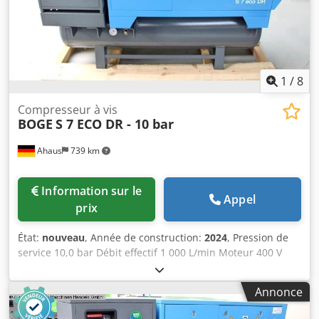
Entraînement principal - 110 KW Moteur du ventilateur - 3
KW Équipement supplémentaire • Sécheur frigorifique : •
Fabricant : Boge • Modèle : DS220 • Année de fabrication :
2017
1
/
8
Compresseur à vis
BOGE
S 7 ECO DR - 10 bar
Ahaus
739 km
Information sur le
Appel
prix
État:
nouveau
, Année de construction:
2024
, Pression de
service 10,0 bar Débit effectif 1 000 L/min Moteur 400 V
Capacité de la cuve 250 litres Poids de la machine env. 410
kg Puissance totale requise 7,5 kW Dimensions L-l-H 1915 x
Annonce
650 x 1640 mm Machine d’exposition / jamais utilisée
Nouvelle gamme BOGE SOLID ~ Prix catalogue : 9 450