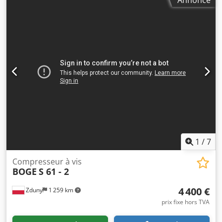
Annonce
Pression de service : 8 bar Vitesse moteur : 3000/min
Puissance moteur : 75 + 2,2 kW Codpsxfwrxofx Alyerf
Heures de fonctionnement : env. 36 000 h
1
/
7
Compresseur à vis
BOGE
S 61 - 2
4 400 €
Zduny
1 259 km
prix fixe hors TVA