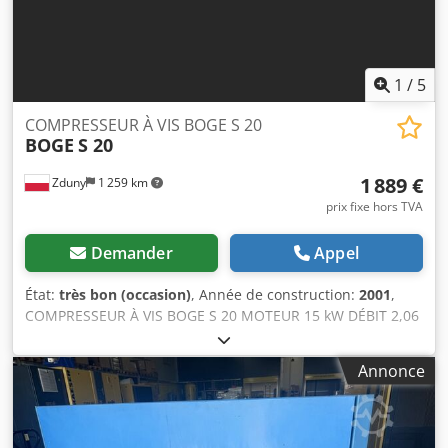
1
/
5
COMPRESSEUR À VIS BOGE S 20
BOGE
S 20
1 889 €
Zduny
1 259 km
prix fixe hors TVA
Demander
Appel
État:
très bon (occasion)
, Année de construction:
2001
,
COMPRESSEUR À VIS BOGE S 20 MOTEUR 15 kW DÉBIT 2,06
m³/min PRESSION 10 bars ANNÉE DE FABRICATION 2001
COMPRESSEUR EN PARFAIT ÉTAT DE FONCTIONNEMENT.
Annonce
PRIX NET : 8 500,- PRIX BRUT : 10 455,- GARANTIE, SERVICE
APRÈS-VENTE ET RÉPARATIONS ASSURÉS. Credpfxogzv Epo
Alysf