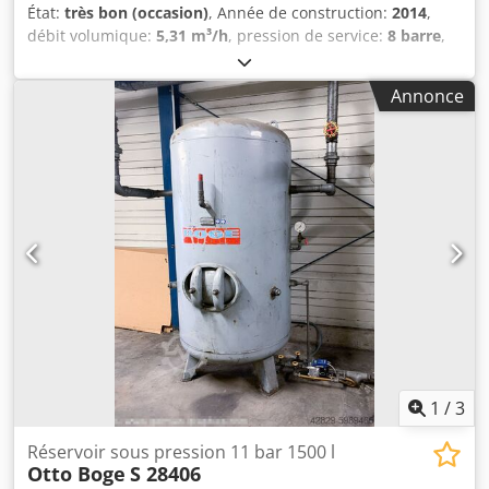
État:
très bon (occasion)
, Année de construction:
2014
,
débit volumique:
5,31 m³/h
, pression de service:
8 barre
,
Compresseur à vis BOGE SLF 40-3 À vitesse variable
(variateur de fréquence) Moteur 30 kW Cjdpfx Aewrikiolyerf
Annonce
Débit 5,31 m3/min Pression 8 BAR Année de fabrication :
2014 Heures de service : 13 273 COMPRESSEUR
ENTIÈREMENT FONCTIONNEL.
1
/
3
Réservoir sous pression 11 bar 1500 l
Otto Boge
S 28406