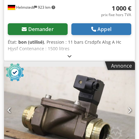
1 000 €
Helmstedt
923 km
prix fixe hors TVA
Demander
Appel
État:
bon (utilisé)
, Pression : 11 bars Crsdpfx Alsg A Hc
Hjysf Contenance : 1500 litres
Annonce