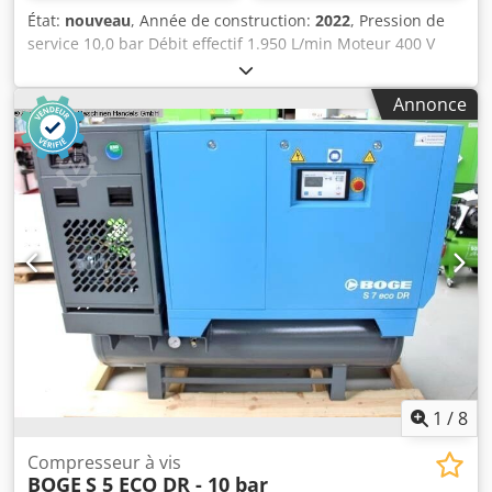
État:
nouveau
, Année de construction:
2022
, Pression de
service 10,0 bar Débit effectif 1.950 L/min Moteur 400 V
Capacité de la cuve 250 litres Poids de la machine env. 467
kg Puissance totale requise 15,0 kW Dimensions L-l-H 1915
Annonce
x 650 x 1640 mm Machine d'exposition / jamais mise en
service Nouvelle gamme BOGE SOLID Prix catalogue :
13.576 euros / prix spécial sur demande Fabriqué en
Allemagne Équipement : - Avec cuve et sécheur /
immédiatement opérationnelle - Commande par
microprocesseur SOLID base control - Capteur de pression
réseau - Système d'entraînement par courroie - Basse
température d'air comprimé grâce à un refroidisseur final
performant - Réservoir d'air comprimé horizontal sous la
machine - Sécheur d'air comprimé frigorifique inclus *
Fonctionnement entièrement automatique avec pré- et
post-filtre (montés) (également disponible en 7,5 bar)
Crodpfx Aow U U Scelyjf
1
/
8
Compresseur à vis
BOGE
S 5 ECO DR - 10 bar