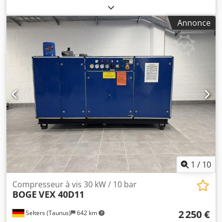
machine/véhicule:
5001328
, puissance:
45 kW (61,18 ch)
,
pression de service:
10 barre
, Le compresseur est remis à
Annonce
neuf et révisé. Le bloc compresseur (airend) a 10 heures
de fonctionnement après révision complète. Crodoy R
Sywspfx Alyef
1
/
10
Compresseur à vis 30 kW / 10 bar
BOGE
VEX 40D11
2 250 €
Selters (Taunus)
642 km