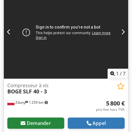
1
/
7
Compresseur à vis
BOGE
SLF 40 - 3
5 800 €
Zduny
1 259 km
prix fixe hors TVA
Demander
Appel