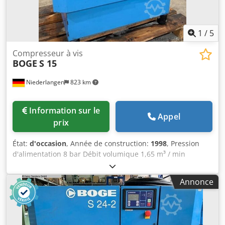
automatique avec préfiltre et postfiltre (installés)
(Également disponible en 7,5 bar)
1
/
5
Compresseur à vis
BOGE
S 15
Niederlangen
823 km
Information sur le
Appel
prix
État:
d'occasion
, Année de construction:
1998
, Pression
d'alimentation 8 bar Débit volumique 1,65 m³ / min
Dimensions 1000 x 750 x 950 mm Puissance totale requise
11 kW Poids de la machine env. 175 kg Codeqa Tw Nepfx
Annonce
Alysrf Heures de fonctionnement: 300 h (commande
probablement remplacée)