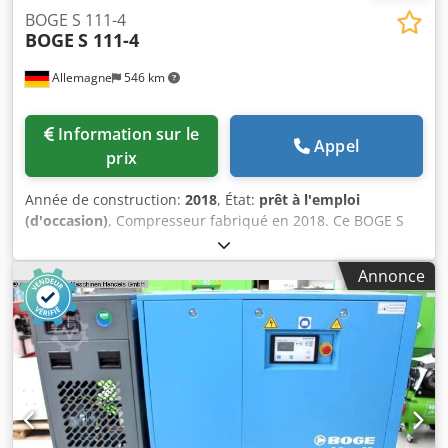
BOGE S 111-4
BOGE
S 111-4
Allemagne
546 km
Information sur le
Appel
prix
Année de construction:
2018
, État:
prêt à l'emploi
(d'occasion)
, Compresseur fabriqué en 2018. Ce BOGE S
111-4 a un débit d'air de 17,10 m³/min et une pression de
refoulement finale de 10 bar. Il est équipé d'un sécheur
Annonce
réfrigéré modèle DS220, fabriqué en 2017. Si vous
cherchez à obtenir des capacités d'air comprimé de haute
qualité, considérez le compresseur BOGE S 111-4 que nous
avons à vendre. Contactez-nous pour plus de détails. • État
de l'appareil : Utilisé, non reconstruit - sans garantie •
Données techniques : Crodpfxsy Dggxj Alyof • Débit d'air :
17,10 m³/min • Pression de refoulement finale : 10 bar •
Vitesse du moteur : 1490 tr/min • Puissance nominale :