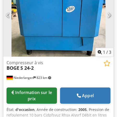
1
/
3
Compresseur à vis
BOGE
S 24-2
Niederlangen
823 km
Information sur le
Appel
prix
État:
d'occasion
, Année de construction:
2005
, Pression de
refoulement 10 bars Cjdpfsvuz Rhsx Alysrf Débit en litres