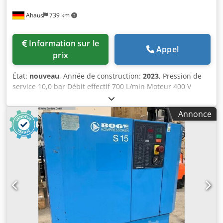
Ahaus
739 km
Information sur le
Appel
prix
État:
nouveau
, Année de construction:
2023
, Pression de
service 10,0 bar Débit effectif 700 L/min Moteur 400 V
Contenance de cuve 250 litres Poids de la machine env.
397 kg Puissance totale requise 5,5 kW Dimensions L-l-H :
Annonce
1915 x 650 x 1640 mm Machine d’exposition / jamais mise
en service Nouvelle série de modèles BOGE SOLID ~ Prix
catalogue : 8 848 € / tarif spécial sur demande Fabriqué en
Allemagne Équipement : - Avec réservoir et sécheur /
immédiatement opérationnelle - Commande par
microprocesseur SOLID base control Crodexaahxspfx Alyjf -
Capteur de pression réseau - Système d’entraînement par
courroie - Température d’air comprimé basse grâce à un
refroidisseur après compression efficace - Réservoir d’air
comprimé horizontal intégré sous la machine - Sécheur
frigorifique pour air comprimé inclus * Fonctionnement