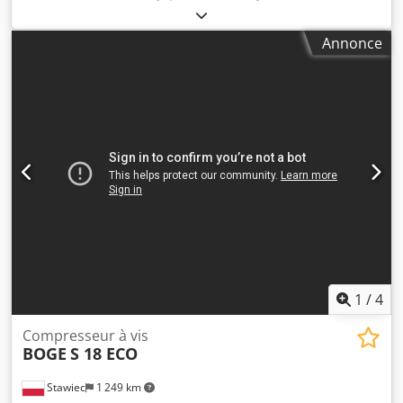
2,66 m³/min Puissance totale requise 18,5 kW Régimes
moteur : 3000 tr/min Dimensions 1200 x 900 x 1200 mm
Annonce
Poids de la machine environ 150 kg Heures de
fonctionnement : 4930 heures. Entretien en: 2962 heures
1
/
4
Compresseur à vis
BOGE
S 18 ECO
Stawiec
1 249 km