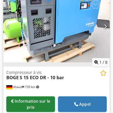
euros / Prix spécial sur demande Fabriqué en Allemagne
Équipement : - Avec cuve et sécheur / prêt à l’emploi
immédiatement - Contrôle par microprocesseur SOLID
base control - Capteur de pression réseau - Système
d'entraînement par courroie - Température de l’air
comprimé réduite grâce à un post-refroidisseur
performant - Réservoir d’air comprimé horizontal intégré
Crjdpfexaby Nox Alyjf - Sécheur d’air comprimé frigorifique
inclus * Fonctionnement automatique avec préfiltre et
post-filtre (montés) (également disponible en version 7,5
bar)
1
/
8
Compresseur à vis
BOGE
S 15 ECO DR - 10 bar
Ahaus
739 km
Information sur le
Appel
prix