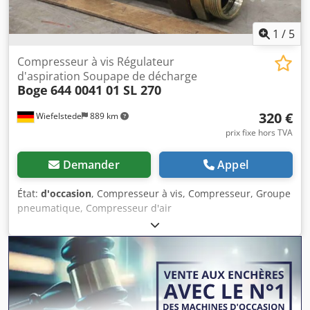
1
/
5
Compresseur à vis Régulateur
d'aspiration Soupape de décharge
Boge
644 0041 01 SL 270
320 €
Wiefelstede
889 km
prix fixe hors TVA
Demander
Appel
État:
d'occasion
, Compresseur à vis, Compresseur, Groupe
pneumatique, Compresseur d'air
stationnaire,Compresseur à vis Régulateur d'aspiration
Soupape de décharge, Soupape de décharge -Fabricant :
Boge, compresseur à vis régulateur d'aspiration soupape
de décharge du compresseur type SL 270 Cjdsppdhnjpfx
Alyerf -type : 644 0041 01 -Pression : 0,5 - 10 bar bar -
Dimensions : 195/100/H140 mm -poids : 2,0 kg