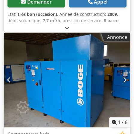
Demander
Appel
État:
très bon (occasion)
, Année de construction:
2009
,
débit volumique:
7,7 m³/h
, pression de service:
8 barre
,
Compresseur à vis BOGE S 61 -2 Avec échangeur de
chaleur Moteur 45 kW Crjdexkz Tqepfx Alysf Débit 7,70
Annonce
m3/min Pression 8 BAR Année de fabrication 2009
COMPRESSEUR ENTIÈREMENT FONCTIONNEL.
1
/
6