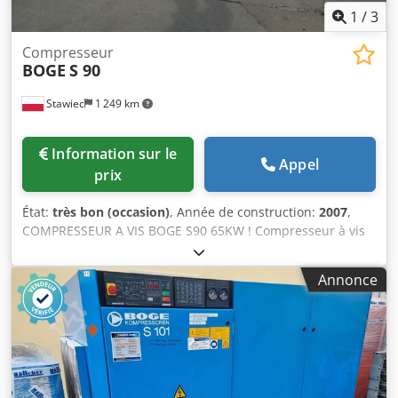
1
/
3
Compresseur
BOGE
S 90
Stawiec
1 249 km
Information sur le
Appel
prix
État:
très bon (occasion)
, Année de construction:
2007
,
COMPRESSEUR A VIS BOGE S90 65KW ! Compresseur à vis
BOGE S90-2 Données techniques : capacité : 10,80 m3/min
(10800 L/min) ; moteur de 65 KW ; pression maximale : 8
Annonce
bar ; kilométrage 2690 h ; Crsdpfxjpr Ulde Alysf année
2007 prix net : 21900 zł prix brut : 26937 zł Compresseur
entièrement opérationnel ; nous assurons le service.