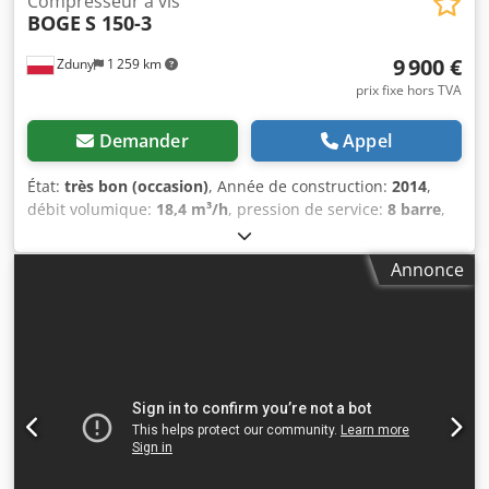
Compresseur à vis
BOGE
S 150-3
9 900 €
Zduny
1 259 km
prix fixe hors TVA
Demander
Appel
État:
très bon (occasion)
, Année de construction:
2014
,
débit volumique:
18,4 m³/h
, pression de service:
8 barre
,
Compresseur à vis BOGE S 150 Moteur 110 KW Crjdpfst Au
Tbox Alyof Capacité 18.40 m3/min Pression 8 bar Année de
Annonce
fabrication 2014 Kilométrage 18000 Mtg COMPRESSEUR
ENTIÈREMENT OPÉRATIONNEL.