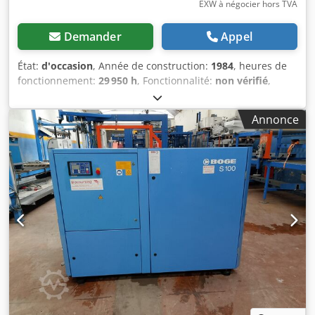
EXW à négocier hors TVA
Demander
Appel
État:
d'occasion
, Année de construction:
1984
, heures de
fonctionnement:
29 950 h
, Fonctionnalité:
non vérifié
,
numéro de machine/véhicule:
6051
, Compresseur à vis
BOGE d'occasion, modèle VEX 40D11, provenant d'un stock
Annonce
industriel. Technologie robuste et éprouvée, avec un
historique des heures de fonctionnement, un système de
commande et de refroidissement documenté. Adapté pour
un atelier, un fonctionnement de secours ou une
utilisation ultérieure. Caractéristiques techniques : Cjdpfx
Aozrn Ahelyorf - Puissance : 30 kW - Débit volumique :
environ 4,0 m³/min - Pression maximale : 10 bar - Vitesse
de rotation : 4 360 tr/min - Alimentation : 380/400 V,
triphasé - Compteur d'heures de fonctionnement actuel :
12 622,7 h - Lecture du compteur d'heures précédente
documentée : 17 326,4 h - Total des heures documentées :
environ 29 950 h - Commande de charge de base/ralenti
via un pressostat FF142 - Plage de commutation : 8,5–9,5