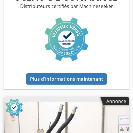
569000503 -Dimensions : 530/440/H850 mm -Poids : 28 kg
Distributeurs certifiés par Machineseeker
Plus d'informations maintenant
Annonce