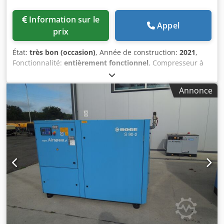
Information sur le
Appel
prix
État:
très bon (occasion)
, Année de construction:
2021
,
Fonctionnalité:
entièrement fonctionnel
, Compresseur à
vis BOGE S18 ECO avec variateur de fréquence, révisé
Données techniques Débit : 2,60 m³/min (2600 L/min);
Annonce
moteur de 18,5 kW; pression max : 10 bar; Codpfx Aljw
Awrcsyjrf heures de fonctionnement : 12 106 h année :
2021 prix net : 17 500 PLN prix brut : 21 525 PLN Lien vers
la vidéo ci-dessous.