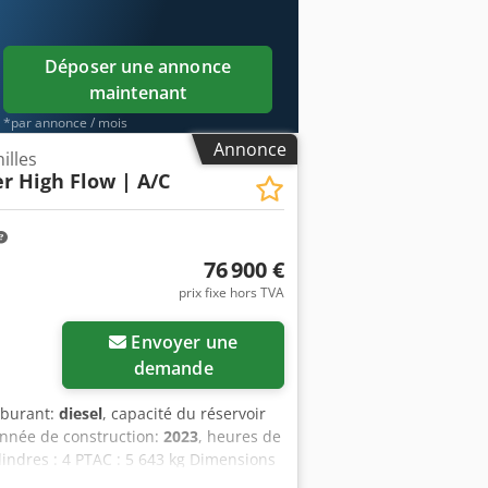
ue.
Déposer une annonce
maintenant
*par annonce / mois
Annonce
illes
er High Flow | A/C
76 900 €
prix fixe hors TVA
Envoyer une
demande
rburant:
diesel
, capacité du réservoir
Année de construction:
2023
, heures de
indres : 4 PTAC : 5 643 kg Dimensions
ur : Bobcat DM03VA Largeur de travail :