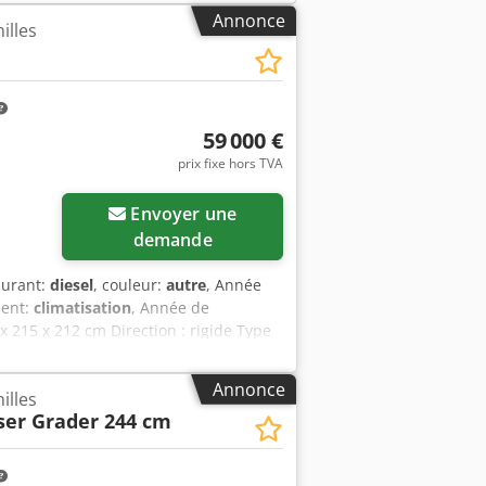
Annonce
illes
59 000 €
prix fixe hors TVA
Envoyer une
demande
burant:
diesel
, couleur:
autre
, Année
ment:
climatisation
, Année de
0 x 215 x 212 cm Direction : rigide Type
e CE : oui État technique : très bon
it hydraulique - Phare(s) de travail -
Annonce
illes
 Dedpoyc Nxtjfx Ahksck - Radio =
aser Grader 244 cm
final Général Pays de fabrication :
2 vitesses de translation, suspension
ide hydraulique, radio, siège à