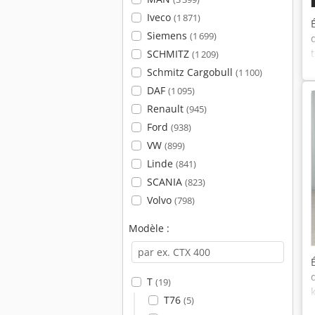
Iveco
(1 871)
Siemens
(1 699)
SCHMITZ
(1 209)
Schmitz Cargobull
(1 100)
DAF
(1 095)
Renault
(945)
Ford
(938)
VW
(899)
Linde
(841)
SCANIA
(823)
Volvo
(798)
Modèle :
T
(19)
T76
(5)