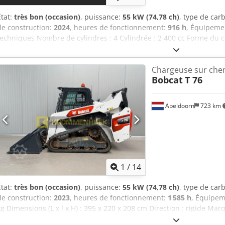
État:
très bon (occasion)
, puissance:
55 kW (74,78 ch)
, type de car
de construction:
2024
, heures de fonctionnement:
916 h
, Équipeme
techniques Nombre de cylindres : 4 Cylindrée : 2 400 cc Forme du ch
du moteur : Bobcat Poids à vide : 4 898 kg Dimensions (L x l x H) : 
d’attache rapide : Oui Dsdpfx Ahexn S N Rsksck Certification CE : oui
Chargeuse sur chen
visuel : très bon = Options et équipements supplémentaires = - Phar
Bobcat
T 76
Chenilles en caoutchouc - Débit élevé - Attache rapide hydraulique 
Remarques = Chaîne cinématique Norme antipollution (Tier) : Stage V
production : USA État Type CE : CE Attache rapide hydraulique, 2 vi
Apeldoorn
723 km
climatisation, siège à suspension pneumatique.
1
/
14
État:
très bon (occasion)
, puissance:
55 kW (74,78 ch)
, type de car
de construction:
2023
, heures de fonctionnement:
1 585 h
, Équipe
kg Dimensions (L x l x H) : 395 x 220 x 208 cm Direction : rigide M
oui État technique : très bon État visuel : très bon Dcjdpoy D D Sljf