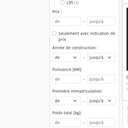
L95
(1)
Prix :
-
Seulement avec indication de
prix
Année de construction :
-
Puissance [kW]:
-
Première immatriculation:
-
Poids total [kg]:
Aspirateur Sur Roues
Schmalgangstapler Linde
-