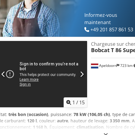
hautes performances, grand écran, siège à suspension pneumatiq
Informez-vous
maintenant
+49 201 857 861 53
Chargeuse sur chen
Bobcat
T 86 Sup
Apeldoorn
723 km
1
/
15
État:
très bon (occasion)
, puissance:
78 kW (106,05 ch)
, type de ca
de carburant:
120 l
, couleur:
autre
, hauteur de levage:
3 350 mm
, 
fonctionnement:
1 168 h
, Équipement:
climatisation
, Nombre de cyl
(L x l x H) : 390 x 203 x 211 cm Dodpfxezbi Sqo Ahksck Type de mote