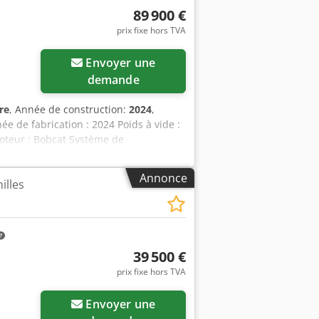
89 900 €
prix fixe hors TVA
Envoyer une
demande
re
, Année de construction:
2024
,
née de fabrication : 2024 Poids à vide :
moteur : Bobcat Système de
 État visuel : très bon = Autres
- Ventilateur - Chenilles en
Annonce
illes
 Radio Bluetooth - Gyrophare - Deux
/ Tier IV final Généralités Pays de
elle lame de nivellement HD 96 / 244
apide hydraulique, 2 vitesses, grand
ecul, Highflow La lame de nivellement
39 500 €
bcat LR410. D’autres accessoires sont
prix fixe hors TVA
Envoyer une