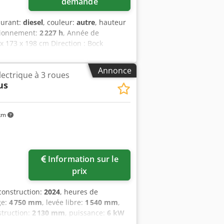
demande
burant:
diesel
, couleur:
autre
, hauteur
tionnement:
2 227 h
, Année de
7 x 173 x 198 cm Direction : Bock
on État visuel : très bon = Autres
 Djdoy D D Rzspfx Ahkeck = Remarques =
Annonce
lectrique à 3 roues
ype CE : CE Cabine fermée avec
us
ran deluxe
km
Information sur le
prix
construction:
2024
, heures de
ge:
4 750 mm
, levée libre:
1 540 mm
,
struction:
2 130 mm
, puissance:
6 kW
rches:
1 200 mm
, poids à vide:
3 250