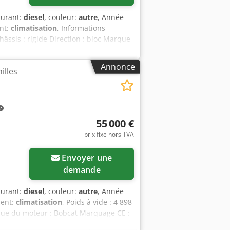
burant:
diesel
, couleur:
autre
, Année
nt:
climatisation
, Informations
âssis : rigide Direction : bloc Marque
390 x 186 x 206 cm Fonctionnel Système
 État État technique : très bon État
Annonce
illes
e(s) de travail - Suspension de flèche -
- Gyrophare - Deux vitesses =
 / Tier IV final Général Pays de
tesses, grand écran, caméra de recul,
55 000 €
prix fixe hors TVA
Envoyer une
demande
burant:
diesel
, couleur:
autre
, Année
ment:
climatisation
, Poids à vide : 4 898
arque du moteur : Bobcat Marquage CE :
x Ahkok = Autres options et