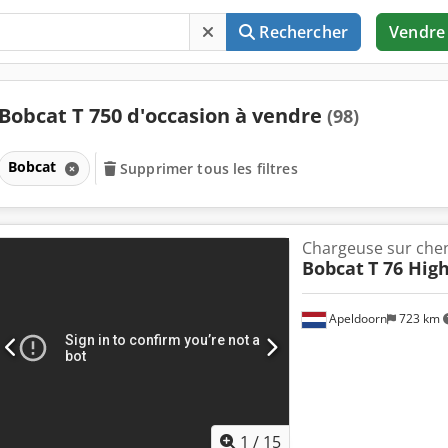
Rechercher
Vendre
Bobcat T 750 d'occasion à vendre
(98)
Bobcat
Supprimer tous les filtres
Chargeuse sur chen
Bobcat
T 76 High
Apeldoorn
723 km
1
/
15