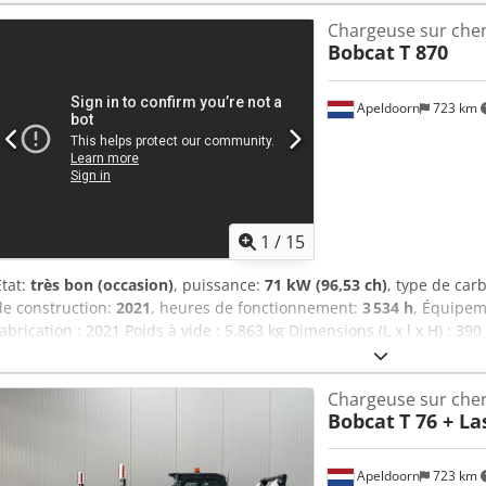
Chargeuse sur chen
Bobcat
T 870
Apeldoorn
723 km
1
/
15
État:
très bon (occasion)
, puissance:
71 kW (96,53 ch)
, type de car
de construction:
2021
, heures de fonctionnement:
3 534 h
, Équipe
fabrication : 2021 Poids à vide : 5.863 kg Dimensions (L x l x H) : 39
de moteur : Bobcat D34 Système de changement rapide : oui Marquag
État visuel : très bon = Autres options et équipements = - 3ème circu
Chargeuse sur chen
Chenilles en caoutchouc - Débit élevé - Attache rapide hydraulique
Bobcat
T 76 + L
Remarques = Chaîne cinématique Norme / Niveau : Stage IV / Tier IV 
États-Unis État Type CE : CE Hydraulique auxiliaire haute capacité, 
du train de roulement, feux de travail supplémentaires, attache rap
Apeldoorn
723 km