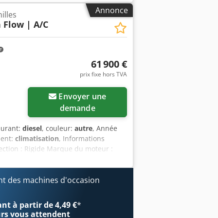
mpensateur = Remarques = Chaîne
Annonce
illes
acement, contrôle de roulis,
h Flow | A/C
commande par joystick
61 900 €
prix fixe hors TVA
Envoyer une
demande
burant:
diesel
, couleur:
autre
, Année
ment:
climatisation
, Informations
ection : Rigide Marque du moteur :
206 cm Fonctionnel Système d’attache
nique : très bon État visuel : très bon
 de travail - Chenilles en caoutchouc -
t des machines d'occasion
e - Deux vitesses = Remarques =
roduction : États-Unis État Type CE :
t à partir de 4,49 €
*
sses, caméra de recul, hydraulique
urs
vous attendent