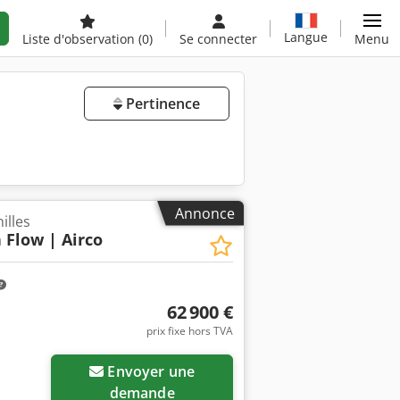
Langue
Liste d'observation
(0)
Se connecter
Menu
Pertinence
Annonce
illes
 Flow | Airco
62 900 €
prix fixe hors TVA
Envoyer une
demande