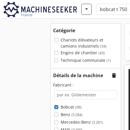
France
Catégorie
Chariots élévateurs et
camions industriels
(54)
Engins de chantier
(43)
Technique communale
(1)
Détails de la machine
Fabricant :
Bobcat
(98)
Benz
(5 284)
Mercedes-Benz
(5 281)
MAN
(3 399)