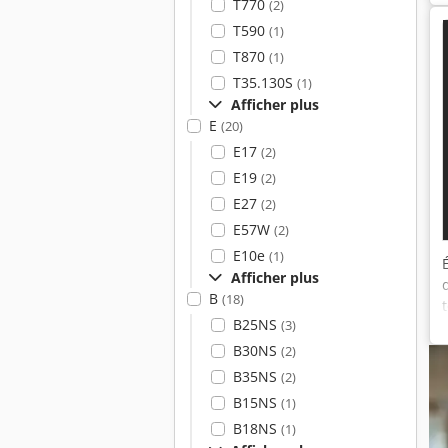
T770
(2)
T590
(1)
T870
(1)
T35.130S
(1)
Afficher plus
E
(20)
E17
(2)
E19
(2)
E27
(2)
E57W
(2)
E10e
(1)
Afficher plus
B
(18)
B25NS
(3)
B30NS
(2)
B35NS
(2)
B15NS
(1)
B18NS
(1)