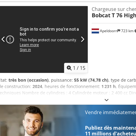
équipements = - 3e circuit hydraulique - Haut débit - Dernier co
Chargeuse sur chen
cinématique Niveau (Tier) : Stage V / Tier IV final 2 vitesses de dépl
Bobcat
T 76 Hig
climatisation, caméra de recul, siège à suspension pneumatique, 
Apeldoorn
723 km
1
/
15
État:
très bon (occasion)
, puissance:
55 kW (74,78 ch)
, type de car
de construction:
2024
, heures de fonctionnement:
1 231 h
, Équipe
techniques Nombre de cylindres : 4 Cylindrée moteur : 2 400 cc Dir
Bobcat Poids à vide : 4 898 kg Dimensions (L x l x H) : 390 x 186 x 
rapide : Oui Dedpew U Itajfx Ahkock Marquage CE : oui État État tech
= Autres options et accessoires = - 3e circuit hydraulique - Phare(s)
Vendre immédiatemen
Haut débit - Attache rapide hydraulique - Éclairage LED - Gyrophar
Chaîne cinématique Norme : Stage V / Tier IV final Général Pays de p
Publiez dès maintenan
CE Godet de terrassement, Power Bobtach hydraulique, boîte 2 vite
11 millions d'achete