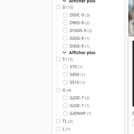
Afficher plus
D
(15)
D50C-9
(3)
D90S-9
(2)
D160S-9
(2)
D20S-9
(1)
D30S-9
(1)
Afficher plus
S
(12)
S70
(1)
S450
(1)
S510
(1)
G
(4)
G20E-7
(2)
G25E-7
(1)
G30NXP
(1)
TL
(2)
L
(1)