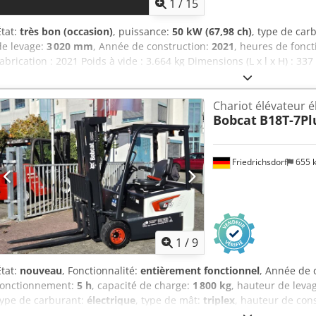
1
/
15
État:
très bon (occasion)
, puissance:
50 kW (67,98 ch)
, type de car
de levage:
3 020 mm
, Année de construction:
2021
, heures de fonc
fabrication : 2021 Poids à vide : 3.664 kg Dimensions (L x l x H) : 33
Marque du moteur : Bobcat Marquage CE : oui État technique : très b
options et équipements = - 3ème circuit hydraulique - Ventilateur
Chariot élévateur é
Chaîne cinématique Norme / niveau : Stage IV / Tier IV final État T
Bobcat
B18T-7Pl
chauffage, commande joystick SJC, chenilles caoutchouc neuves, éc
Friedrichsdorf
655 
1
/
9
État:
nouveau
, Fonctionnalité:
entièrement fonctionnel
, Année de 
fonctionnement:
5 h
, capacité de charge:
1 800 kg
, hauteur de leva
type de carburant:
électrique
, type de mât:
triplex
, hauteur de con
(8,16 ch)
, largeur du tablier de fourche:
902 mm
, longueur des fou