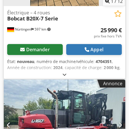
1
/
12
Électrique – 4 roues
Bobcat
B20X-7 Serie
25 990 €
Nürtingen
597 km
prix fixe hors TVA
Demander
Appel
État:
nouveau
, numéro de machine/véhicule:
4704351
,
Année de construction:
2024
, capacité de charge:
2 000 kg
,
hauteur de levage:
4 730 mm
, levée libre:
1 000 mm
,
centre de gravité de la charge:
500 mm
, type de carburant:
Annonce
électrique
, type de mât:
triplex
, hauteur de construction:
2 230 mm
, longueur des fourches:
1 200 mm
, type de
moteur : Électrique, fabricant : Bobcat Crjdexz Spwjpfx Ai
Aof