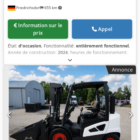
Friedrichsdorf
655 km
Information sur le
Appel
prix
État:
d'occasion
, Fonctionnalité:
entièrement fonctionnel
,
Année de construction:
2024
, heures de fonctionnement:
70 h
, capacité de charge:
3 000 kg
, hauteur de levage:
4 710 mm
, levée libre:
1 475 mm
, type de carburant:
Annonce
électrique
, type de mât:
triplex
, hauteur de construction:
2 145 mm
, puissance:
16 kW (21,75 ch)
, largeur du tablier
de fourche:
1 116 mm
, longueur des fourches:
1 200 mm
,
poids à vide:
4 850 kg
, longueur totale:
2 520 mm
, type de
transmission:
Elektro
, largeur de construction:
1 244 mm
,
Chariot élévateur électrique à 4 roues Centre de gravité de
la charge : 500 Largeur des fourches : 122 mm Épaisseur
des fourches : 45 mm Classe ISO : Classe ISO 3 = 2 500 - 4
999 kg Crjdszgybfepfx Ai Ajf Type de mât : Triplex Classe
de vitesse : 15 État : Comme neuf État technique : très bon
Type de pneu avant : Superélastique Taille du pneu avant :