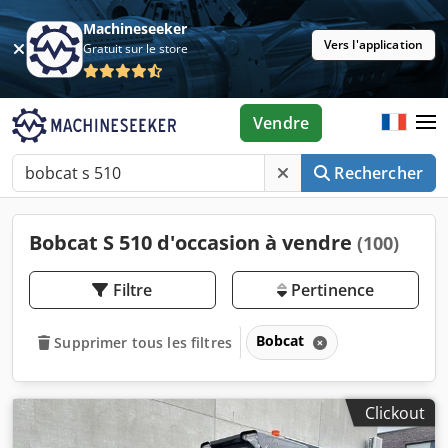
Machineseeker
Vers l'application
Gratuit sur le store
Vendre
Rechercher
Bobcat S 510 d'occasion à vendre
(100)
Filtre
Pertinence
Bobcat
Supprimer tous les filtres
Clickout