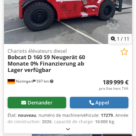
1
/
11
Chariots élévateurs diesel
Bobcat
D 160 S9 Neugerät 60
Monate 0% Finanzierung ab
Lager verfügbar
189 999 €
Nürtingen
597 km
prix fixe hors TVA
Demander
Appel
État:
nouveau
, numéro de machine/véhicule:
17279
, Année
de construction:
2026
, capacité de charge:
16 000 kg
,
hauteur de levage:
4 000 mm
, levée libre:
1 480 mm
,
centre de gravité de la charge:
600 mm
, type de carburant: