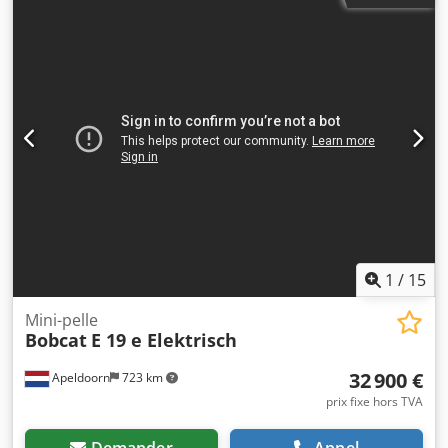
1
/
15
Mini-pelle
Bobcat
E 19 e Elektrisch
32 900 €
Apeldoorn
723 km
prix fixe hors TVA
Demander
Appel