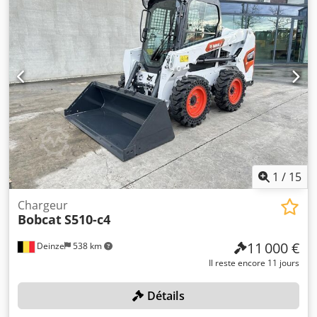
1
/
15
Chargeur
Bobcat
S510-c4
11 000 €
Deinze
538 km
Il reste encore 11 jours
Détails