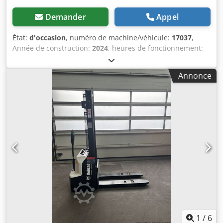
Demander
Appel
État:
d'occasion
, numéro de machine/véhicule:
17037
,
Année de construction:
2024
, heures de fonctionnement:
20 h
, capacité de charge:
2 500 kg
, hauteur de levage:
4 710 mm
, levée libre:
1 700 mm
, centre de gravité de la
Annonce
charge:
500 mm
, type de carburant:
électrique
, type de
mât:
triplex
, hauteur de construction:
2 180 mm
, tension
de la batterie:
48 V
, longueur des fourches:
1 200 mm
,
taille du pneu avant:
23X9-10
, taille de pneu arrière:
18X7-
8
, poids total:
3 552 kg
, 5141046 Numéro de série : FBA47-
4880-01823 Caractéristiques de la batterie : 48 V, 600 Ah,
lithium. Cjdpfey Hau Isx Ai Asrf
1
/
6