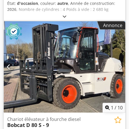
État:
d'occasion
, couleur:
autre
, Année de construction:
2026
, Nombre de cylindres : 4 Poids à vide : 2 680 kg
Dimensions (L x l x H) : 337 x 172 x 197 cm Système de
changement rapide : oui Poids propre : 2 680 kg
Annonce
Dimensions de transport : 3 378 x 1 727 x 1 972 mm
Marque et type de moteur : Kubota V2403 Puissance :
36,5 kW / 48,9 ch Cylindres : 4 Taille des pneus : pneus
avant et arrière : 30 x 10-16 Largeur de la benne :
1 730 mm Équipement : système de changement rapide
mécanique Fonction supplémentaire : Pas de certification
ou d’enregistrement CE Csdpfx Aiszrv Ulj Asrf Pas de
documentation
1
/
10
Chariot élévateur à fourche diesel
Bobcat
D 80 S - 9