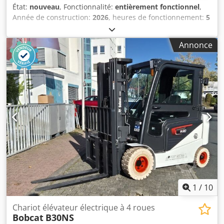
État:
nouveau
, Fonctionnalité:
entièrement fonctionnel
,
Année de construction:
2026
, heures de fonctionnement:
5
h
, capacité de charge:
1 200 kg
, hauteur de levage:
3 200
mm
, type de carburant:
électrique
, type de mât:
duplex
,
Annonce
hauteur de construction:
2 150 mm
, longueur des
fourches:
1 150 mm
, poids à vide:
585 kg
, longueur totale:
1 710 mm
, type de transmission:
Elektro
, largeur de
construction:
800 mm
, Gerbeur électrique Centre de
gravité: 600 mm Largeur des fourches: 180 mm Épaisseur
des fourches: 60 mm Type de mât: Duplex État: Neuf État
technique: Neuf Type de bandage avant: Polyuréthane État
bandage avant: 80 - 100 % Type de bandage arrière:
Polyuréthane État bandage arrière: 80 - 100 % Batterie
volts: 24V Batterie Ah: 60Ah Type de batterie: Lithium-ion
Année de fabrication batterie: 2026 État batterie: 80 - 100
% Certificat CE, Codpfx Aijy Uz Sqj Asrf Batterie lithium-ion
sans entretien 24 V
1
/
10
Chariot élévateur électrique à 4 roues
Bobcat
B30NS