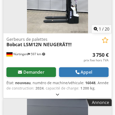
1
/
20
Gerbeurs de palettes
Bobcat
LSM12N NEUGERÄT!!!
3 750 €
Nürtingen
597 km
prix fixe hors TVA
Demander
Appel
État:
nouveau
, numéro de machine/véhicule:
16048
, Année
de construction:
2024
, capacité de charge:
1 200 kg
,
hauteur de levage:
3 200 mm
, centre de gravité de la
charge:
600 mm
, type de carburant:
électrique
, type de
Annonce
mât:
Simplex
, hauteur de construction:
2 080 mm
, tension
de la batterie:
24 V
, longueur des fourches:
1 150 mm
,