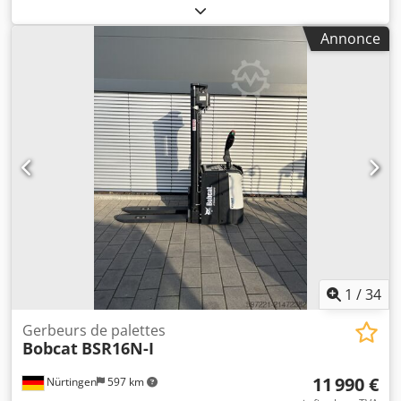
capacité de charge:
1 200 kg
, hauteur de levage:
3 620 mm
,
centre de gravité de la charge:
600 mm
, type de carburant:
Annonce
électrique
, type de mât:
Simplex
, hauteur de construction:
2 280 mm
, tension de la batterie:
24 V
, longueur des
fourches:
1 150 mm
, poids total:
576 kg
, 5108763 Crjdpfx
Aoyv S Rmsi Aef Numéro de série : OBWNL-003130
Caractéristiques de la batterie : 24 V, 60 Ah.
1
/
34
Gerbeurs de palettes
Bobcat
BSR16N-I
11 990 €
Nürtingen
597 km