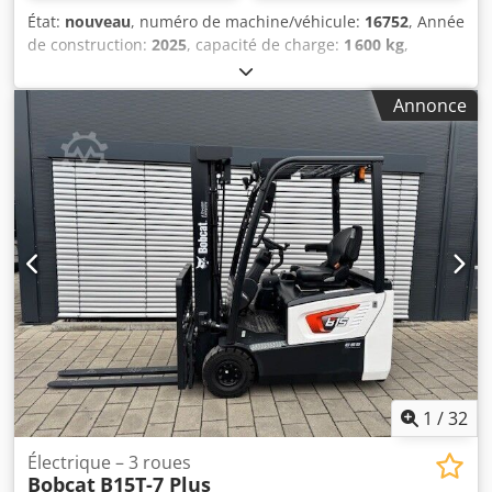
État:
nouveau
, numéro de machine/véhicule:
16752
, Année
de construction:
2025
, capacité de charge:
1 600 kg
,
hauteur de levage:
5 520 mm
, levée libre:
1 820 mm
,
centre de gravité de la charge:
600 mm
, type de carburant:
Annonce
électrique
, type de mât:
triplex
, hauteur de construction:
2 408 mm
, tension de la batterie:
24 V
, longueur des
fourches:
1 150 mm
, taille du pneu avant:
Tandem
, taille
de pneu arrière:
, poids total:
1 222 kg
, 5041176 Numéro
de série : OBWNE-000719 Crjdjx Nk Hyopfx Ai Aef
Caractéristiques de la batterie : 24 volts, 150 Ah
1
/
32
Électrique – 3 roues
Bobcat
B15T-7 Plus