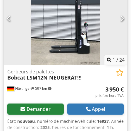
total:
4 053 kg
, 5215420 Cjdpfxozr Db Hj Ai Aorf Numéro de
série : FDA2A-5052-00236
1
/
24
Gerbeurs de palettes
Bobcat
LSM12N NEUGERÄT!!!
3 950 €
Nürtingen
597 km
prix fixe hors TVA
Demander
Appel
État:
nouveau
, numéro de machine/véhicule:
16927
, Année
de construction:
2025
, heures de fonctionnement:
1 h
,