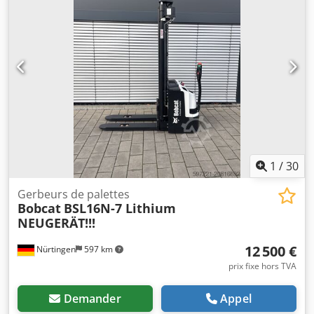
poids total:
576 kg
, 5076939 Numéro de série : OBWNL-
002740 Crodpfx Aeykc Rroi Aef Caractéristiques de la
batterie : 24 V, 60 Ah.
1
/
30
Gerbeurs de palettes
Bobcat
BSL16N-7 Lithium
NEUGERÄT!!!
12 500 €
Nürtingen
597 km
prix fixe hors TVA
Demander
Appel