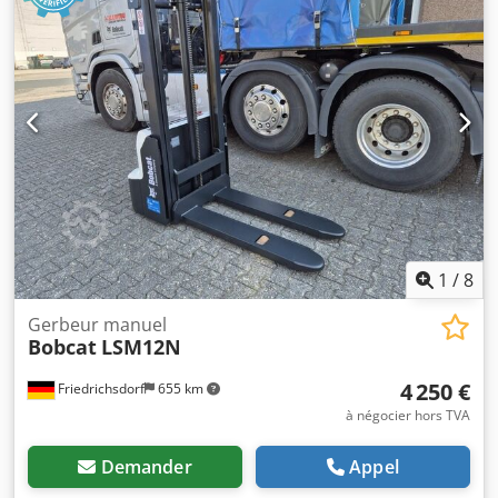
longueur totale:
1 964 mm
, type de transmission:
Elektro
,
largeur de construction:
820 mm
, Transpalette à grande
levée Crjdpfx Aewzpc Dsi Aef Centre de gravité de la
charge : 600 Largeur des fourches : 560 mm Type de mât :
Triplex État : Appareil neuf État technique : Neuf Pneus
avant type : polyuréthane Pneus avant état : 80 - 100%.
Pneus arrière type : polyuréthane Pneus arrière état : 80 -
100% Voltage de la batterie : 24V Batterie Ah : 300Ah Type
de batterie : PzS Année de construction de la batterie :
2024 État de la batterie : 80 - 100 Levée libre totale,
certificat CE, Aquamatique pour les cellules de la batterie
1
/
8
Gerbeur manuel
Bobcat
LSM12N
4 250 €
Friedrichsdorf
655 km
à négocier hors TVA
Demander
Appel