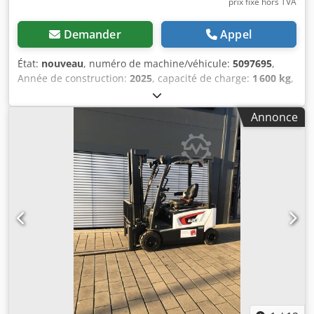
prix fixe hors TVA
Demander
Appel
État:
nouveau
, numéro de machine/véhicule:
5097695
,
Année de construction:
2025
, capacité de charge:
1 600 kg
,
hauteur de levage:
4 620 mm
, levée libre:
1 400 mm
,
centre de gravité de la charge:
600 mm
, type de carburant:
Annonce
électrique
, type de mât:
triplex
, hauteur de construction:
2 120 mm
, tension de la batterie:
25,6 V
, longueur des
fourches:
1 150 mm
, poids total:
1 412 kg
, 5097695
Crsdpjytld Tsfx Ai Aef Numéro de série : OBWNQ-00000
Caractéristiques de la batterie : 25,6 V, 150 Ah