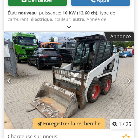
État:
nouveau
, puissance:
10 kW (13,60 ch)
, type de
carburant:
électrique
, couleur:
autre
, Année de
construction:
2025
, heures de fonctionnement:
1 h
,
Entraînement : chenille Poids à vide : 1 910 kg Dimensions
Annonce
(L x l x H) : 381 x 98 x 230 cm Marquage CE : oui État
général : très bon État technique : très bon État visuel :
très bon = Autres options et équipements = - Fonction
marteau/tri - Fonction rotation = Remarques =
Informations générales Pays de fabrication : République
tchèque Cjdpsznrnmofx Ai Ajrf État Type CE : CE 2
fonctions hydrauliques supplémentaires pour grappin de
démolition/tri, kit de protection des vérins, châssis
extensible
Enregistrer la recherche
1
/
25
Chargeuse sur pneus