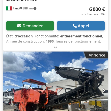
6 000 €
Fano
888 km
prix fixe hors TVA
Demander
Appel
État:
d'occasion
, Fonctionnalité:
entièrement fonctionnel
,
Année de construction:
1990
, heures de fonctionnement:
1 681 h
, Rouleau tandem Bitelli DTV100 Grifone Poids
opérationnel : 10 000 kg Type de moteur : Deutz BF4L 913
Annonce
Turbo Double entraînement Dkedpjzr E Afsfx Aclor
Vibration hydrostatique sur les deux cylindres Largeur de
compactage : 1 680 mm Heures de travail : 1 901 Bon état
général NOUS ÉVALUONS LES REPRISES DE VÉHICULES DE
TOUTES MARQUES : MAN, MERCEDES, DAF, RENAULT,
VOLVO, SCANIA, AVEC ÉQUIPEMENT CIFA, SERMAC,
PUTZMEISTER ; OU MACHINES DE TERRASSEMENT
CATERPILLAR, FIAT HITACHI, KOMATSU.