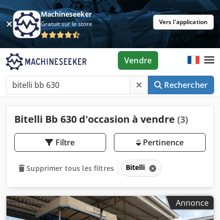
Machineseeker
Vers l'application
Gratuit sur le store
Vendre
Rechercher
Bitelli Bb 630 d'occasion à vendre
(3)
Filtre
Pertinence
Bitelli
Supprimer tous les filtres
Annonce