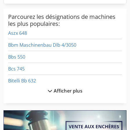
Parcourez les désignations de machines
les plus populaires:
Aszx 648
Bbm Maschinenbau Dlb 4/3050
Bbs 550
Bcs 745
Bitelli Bb 632
Afficher plus
Bitelli Bb 650
Bitelli Bb 730
Boehringer Dus 560 Ti
Bsa Bpk 190