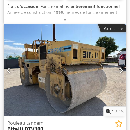
État:
d'occasion
, Fonctionnalité:
entièrement fonctionnel
,
Année de construction:
1999
, heures de fonctionnement:
142 h
, Finisseur à chenilles Bitelli CAT BB 651 C Année
1999 Poids total en charge : 14 500 kg Type de moteur :
Annonce
Deutz F5L 912 Dsdozr Ezzopfx Acljkr Heures de travail : 142
Bon état général NOUS ÉTUDIONS LES REPRISES DE
VÉHICULES TOUTES MARQUES, MAN, MERCEDES, DAF,
RENAULT, VOLVO, SCANIA, AVEC ÉQUIPEMENT CIFA,
SERMAC, PUTZMEISTER ; OU MACHINES DE TERRASSEMENT
CATERPILLAR, FIAT HITACHI, KOMATSU
1
/
15
Rouleau tandem
Bitelli
DTV100