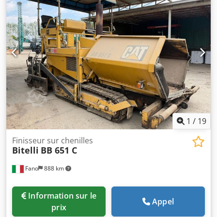
1
/
19
Finisseur sur chenilles
Bitelli
BB 651 C
Fano
888 km
Information sur le
Appel
prix