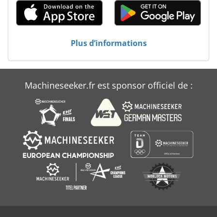
Ra 630
Sm 620
Plus d’informations
Tps 330
Tur 560
Machineseeker.fr est sponsor officiel de :
Volvo Bm 6300