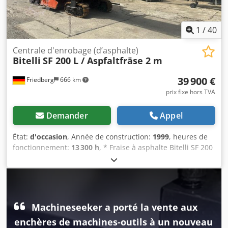
1
/
40
Centrale d'enrobage (d’asphalte)
Bitelli
SF 200 L / Aspfaltfräse 2 m
39 900 €
Friedberg
666 km
prix fixe hors TVA
Demander
Appel
État:
d'occasion
, Année de construction:
1999
, heures de
fonctionnement:
13 300 h
, * Fraise à asphalte Bitelli SF 200
* Année de fabrication : 1999 * Heures de
fonctionnement : 13 000 h * Moteur Mercedes-Benz *
Largeur de fraisage : 2 m * Tapis rabattable hydraulique *
Poids : 29 000 kg * Plus de photos et de vidéos disponibles
sur WhatsApp. * Les informations sont données sans
Machineseeker a porté la vente aux
garantie et sous réserve de vente entre-temps. Dodpfx
enchères de machines-outils à un nouveau
Acezm Epbjlskr