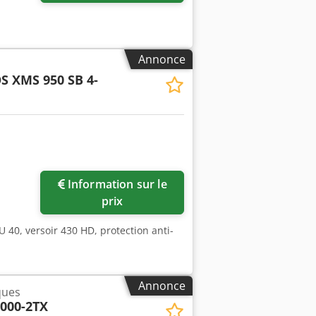
Annonce
S XMS 950 SB 4-
Information sur le
prix
 40, versoir 430 HD, protection anti-
Annonce
ques
000-2TX