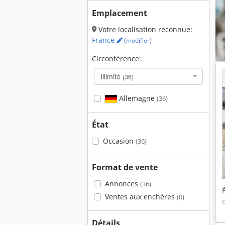
Emplacement
Votre localisation reconnue:
France
(modifier)
Circonférence:
Illimité
(36)
Allemagne
(36)
État
Occasion
(36)
Format de vente
Annonces
(36)
Ventes aux enchères
(0)
Détails