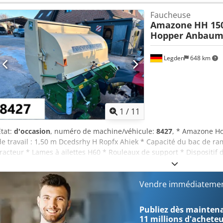
Faucheuse
Amazone
HH 15
Hopper Anbaum
Legden
648 km
1
/
11
État:
d'occasion
, numéro de machine/véhicule:
8427
, * Amazone Ho
de travail : 1,50 m Dcedsrhy H Ropfx Ahiek * Capacité du bac de ram
tracteur * Lames à ailettes H60 * Rouleaux de support * Dispositif
transmission avec roue libre * Bac de ramassage avec vidange hydra
2 650 tr/min * Indicateur de niveau de remplissage -----Numéro de 
WhatsApp disponible ! Pour toute question sur la machine ou pour 
Vendre immédiatemen
facilement via WhatsApp. Whatsapp Whatsapp ----Sous réserve d’err
Publiez dès maintenan
11 millions d'achete