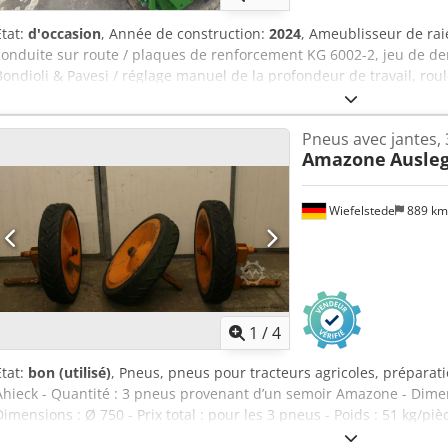
État:
d'occasion
, Année de construction:
2024
, Ameublisseur de raie
conduite sur route / plaques de renforcement KG 6002-2, jeu de den
Bondioli & Pavesi / réglage manuel de la profondeur de travail, ro
de support pour fixation KG 02-2. Dodpfxsrxurmj Ahijck
Pneus avec jantes, 
Amazone
Ausleg
Wiefelstede
889 k
1
/
4
État:
bon (utilisé)
, Pneus, pneus pour tracteurs agricoles, préparat
Ahieck - Quantité : 3 pneus provenant d’un semoir Amazone - Dim
Dimensions : Ø 750 - Prix total : pour les 3 pneus - Poids : 51 kg/piè