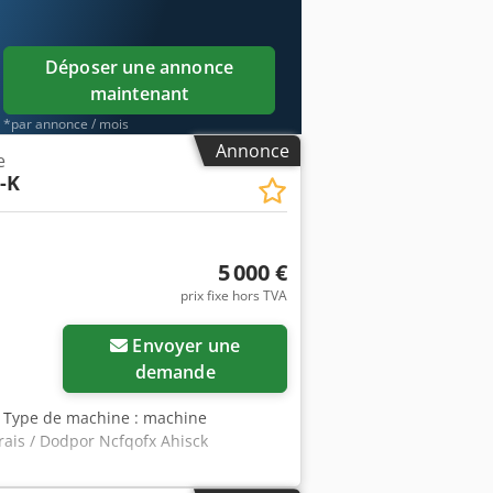
Déposer une annonce
maintenant
*par annonce / mois
Annonce
e
-K
5 000 €
prix fixe hors TVA
Envoyer une
demande
2 Type de machine : machine
rais / Dodpor Ncfqofx Ahisck