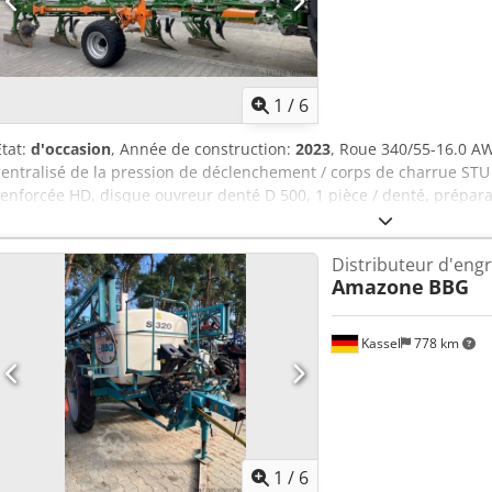
1
/
6
État:
d'occasion
, Année de construction:
2023
, Roue 340/55-16.0 AW
centralisé de la pression de déclenchement / corps de charrue STU 
renforcée HD, disque ouvreur denté D 500, 1 pièce / denté, préparat
Esiock
Distributeur d'engr
Amazone
BBG
Kassel
778 km
1
/
6