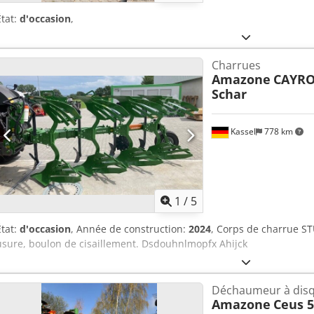
État:
d'occasion
,
Charrues
Amazone
CAYRO
Schar
Kassel
778 km
1
/
5
État:
d'occasion
, Année de construction:
2024
, Corps de charrue STU
usure, boulon de cisaillement. Dsdouhnlmopfx Ahijck
Déchaumeur à dis
Amazone
Ceus 5