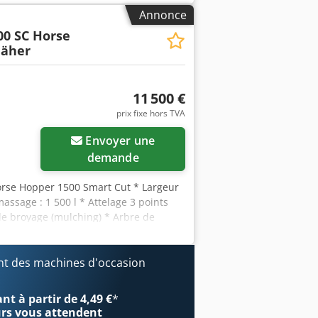
Annonce
00 SC Horse
äher
11 500 €
prix fixe hors TVA
Envoyer une
demande
rse Hopper 1500 Smart Cut * Largeur
assage : 1 500 l * Attelage 3 points
 de broyage (mulching) * Arbre de
ulique du fond * Vitesse de rotation :
véhicule interne : 8427 Support
plus d’informations, contactez-nous
t des machines d'occasion
eurs et de vente intermédiaire.
t à partir de 4,49 €
*
urs
vous attendent