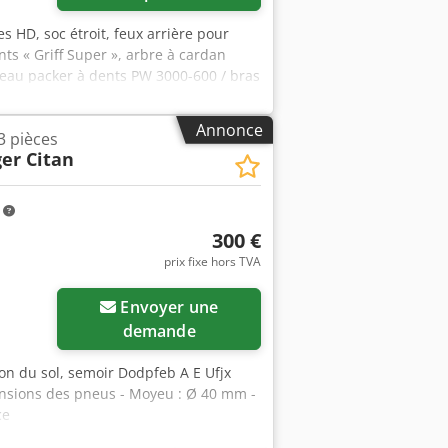
s HD, soc étroit, feux arrière pour
ts « Griff Super », arbre à cardan
uleau packer à dents PW 3000-600 / bras
Annonce
3 pièces
er Citan
m
300 €
prix fixe hors TVA
Envoyer une
demande
ion du sol, semoir Dodpfeb A E Ufjx
ensions des pneus - Moyeu : Ø 40 mm -
ce