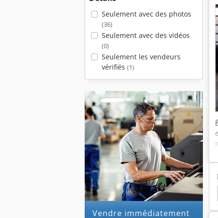
Seulement avec des photos
(36)
Seulement avec des vidéos
(0)
Seulement les vendeurs
vérifiés
(1)
Profonde
Amazone Uf 1501
Amazone Uf 1201
Vendre immédiatement