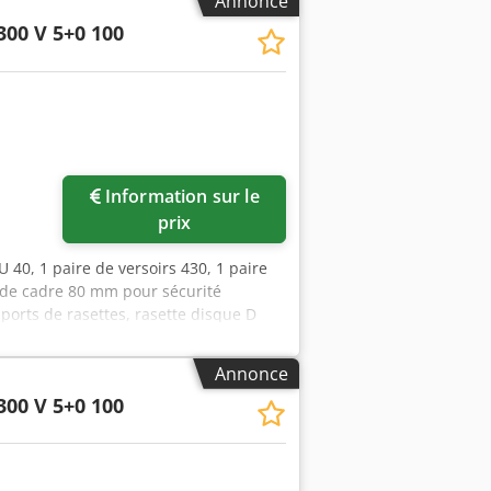
Annonce
300 V 5+0 100
Information sur le
prix
 40, 1 paire de versoirs 430, 1 paire
r de cadre 80 mm pour sécurité
ports de rasettes, rasette disque D
compris. Dcsdpfst A Udyjx Ahijk
Annonce
300 V 5+0 100