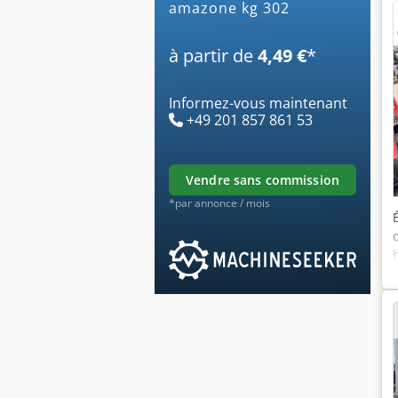
amazone kg 302
à partir de
4,49 €
*
Informez-vous maintenant
+49 201 857 861 53
vendre sans commission
*par annonce / mois