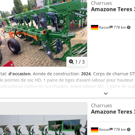
Charrues
Amazone
Teres 
Kassel
778 km
1
/
3
État:
d'occasion
, Année de construction:
2024
, Corps de charrue STU
de pointes de soc HD, 1 paire de tiges d’avant-labour pour hauteu
hydraulique contre les surcharges, avant-labour M2, 1 paire de sup
500 crantée avec protège-pièce d’appui, 1 paire, montage de corps 
Charrues
Amazone
Teres 
Kassel
778 km