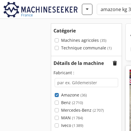
France
Catégorie
Machines agricoles
(35)
Technique communale
(1)
Détails de la machine
Fabricant :
Amazone
(36)
Benz
(2 710)
Mercedes-Benz
(2 707)
MAN
(1 784)
Iveco
(1 389)