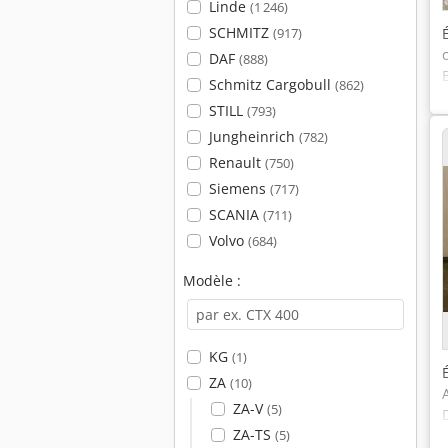
Linde
(1 246)
SCHMITZ
(917)
DAF
(888)
Schmitz Cargobull
(862)
STILL
(793)
Jungheinrich
(782)
Renault
(750)
Siemens
(717)
SCANIA
(711)
Volvo
(684)
Modèle :
KG
(1)
ZA
(10)
ZA-V
(5)
ZA-TS
(5)