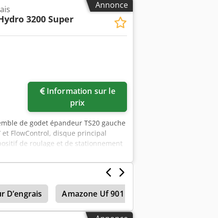
Annonce
ais
Hydro 3200 Super
Information sur le
prix
emble de godet épandeur TS20 gauche
 et FlowControl, disque principal
positif de roulage et de stationnement
de pesée / 16 pièces EasyCheck. Dodpfot
ur D’engrais
Amazone Uf 901
Amazone Uf 1501