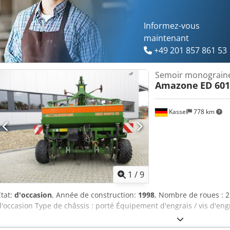
Informez-vous
maintenant
+49 201 857 861 53
Semoir monograin
Amazone
ED 601
Kassel
778 km
1
/
9
État:
d'occasion
, Année de construction:
1998
, Nombre de roues : 
d'occasion Type de châssis : porté Équipement d'engrais / vis d'eng