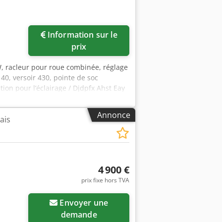
Information sur le
prix
, racleur pour roue combinée, réglage
40, versoir 430, pointe de soc
ion pour l’éclairage / Djdpfx Ahst Eay
Annonce
ais
4 900 €
prix fixe hors TVA
Envoyer une
demande