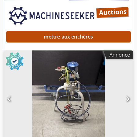
Encombrement (L x l x H) : 700 x 700 x 1 000 mm Poids :
45 kg Bon état
mettre aux enchères
Annonce