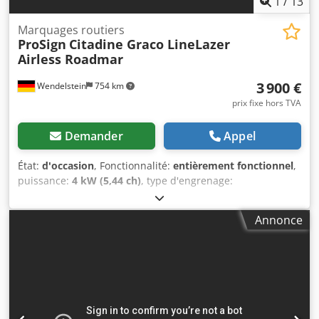
1
/
13
Marquages routiers
ProSign
Citadine Graco LineLazer
Airless Roadmar
3 900 €
Wendelstein
754 km
prix fixe hors TVA
Demander
Appel
État:
d'occasion
, Fonctionnalité:
entièrement fonctionnel
,
puissance:
4 kW (5,44 ch)
, type d'engrenage:
hydrostatique
, type de carburant:
essence
, Année de
construction:
1998
, Machine de traçage : + ProSign +
Annonce
Citadine + propulsion propre – hydraulique – avant et
arrière + pompe airless + pistolet de traçage + pistolet
manuel + moteur Honda GX160, 5,5 CV Dcsdsx Ek Tfopfx
Afqok + année de fabrication : 1998 Recevez tous les
nouveaux véhicules par e-mail – inscrivez-vous à notre
NEWSLETTER ! Erreurs et fautes possibles, vente sous
réserve de disponibilité !