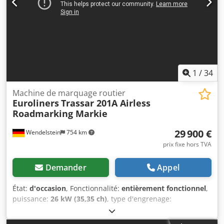
1
/
34
Machine de marquage routier
Euroliners
Trassar 201A Airless
Roadmarking Markie
29 900 €
Wendelstein
754 km
prix fixe hors TVA
Demander
Appel
État:
d'occasion
, Fonctionnalité:
entièrement fonctionnel
,
puissance:
26 kW (35,35 ch)
, type d'engrenage:
hydrostatique
, type de carburant:
diesel
, couleur:
blanc
,
poids en ordre de marche:
1 900 kg
, configuration