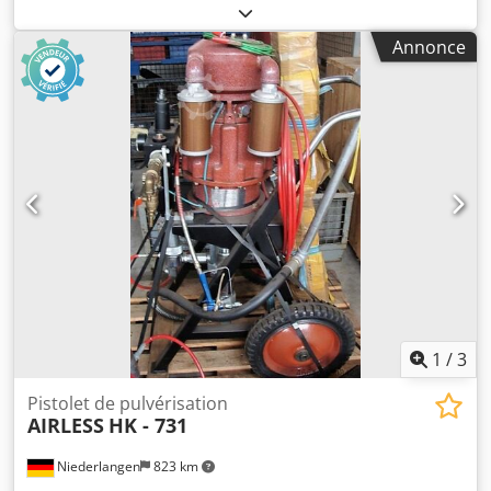
1 Pression d’air d’alimentation : 7 bar maximum
Annonce
1
/
3
Pistolet de pulvérisation
AIRLESS
HK - 731
Niederlangen
823 km