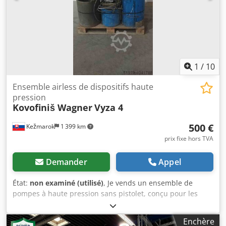
kg Recevez tous les nouveaux véhicules par e-mail –
inscrivez-vous à notre NEWSLETTER ! Sous réserve
d’erreurs d’écriture ou de vente préalable !
1
/
10
Ensemble airless de dispositifs haute
pression
Kovofiniš Wagner
Vyza 4
500 €
Kežmarok
1 399 km
prix fixe hors TVA
Demander
Appel
État:
non examiné (utilisé)
, Je vends un ensemble de
pompes à haute pression sans pistolet, conçu pour les
installations de peinture. 2 pompes à haute pression
Kovofiniš, modèle vyza 4V, rapport 33:1, pression de sortie
Enchère
9 à 25 MPa. 1 pompe à haute pression Wagner 600 Airless.