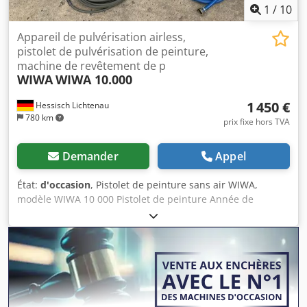
1
/
10
Appareil de pulvérisation airless,
pistolet de pulvérisation de peinture,
machine de revêtement de p
WIWA
WIWA 10.000
1 450 €
Hessisch Lichtenau
780 km
prix fixe hors TVA
Demander
Appel
État:
d'occasion
, Pistolet de peinture sans air WIWA,
modèle WIWA 10 000 Pistolet de peinture Année de
fabrication : vers 1980 Dodpezinzlofx Afqjck Débit : environ
10 l/min Pression de fonctionnement : environ 250 bars
Pression d’air à l’entrée : environ 6,5 bars - Pistolet de
peinture WIWA, n° 2, modèle WIWA 500 D - Tuyau haute
pression d’environ 14,5 m avec pistolet de peinture - Unité
d’air comprimé avec détendeur et lubrificateur - Châssis
mobile, unité de pompe avec tube d’aspiration rabattable