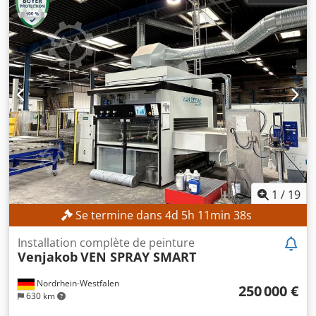
Dcedpjd Nnb Rsfx Afqok 2 réservoirs à haute pression
Kovofiniš, modèles TZ60M et TZ100M. 1 réservoir Kovofiniš.
En stock, disponible immédiatement. Prix total : 1000
euros.
1
/
19
Se termine dans
4
d
5
h
11
min
36
s
Installation complète de peinture
Venjakob
VEN SPRAY SMART
Nordrhein-Westfalen
250 000 €
630 km