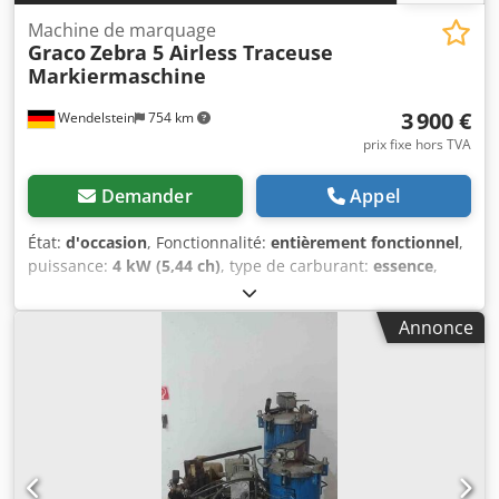
Machine de marquage
Graco
Zebra 5 Airless Traceuse
Markiermaschine
3 900 €
Wendelstein
754 km
prix fixe hors TVA
Demander
Appel
État:
d'occasion
, Fonctionnalité:
entièrement fonctionnel
,
puissance:
4 kW (5,44 ch)
, type de carburant:
essence
,
couleur:
blanc
, poids total:
750 kg
, première
immatriculation:
07/2001
, Année de construction:
2001
,
Annonce
Machine de marquage sur remorque : Dcodpsw S T Tajfx
Afqjk + Zebra 5 + Pompe airless + Pulvérisateur manuel
avec enrouleur de tuyau + Moteur Honda GX200, 6,5 CV +
Démarrage électrique + Réservoir de peinture intégré
Remorque : + Crapie + Type CMF750 + 1ère
immatriculation : 20.07.2001 + Attelage à boule + Timon
réglable en hauteur + 370 cm x 205 cm (L x l) + PTAC : 750