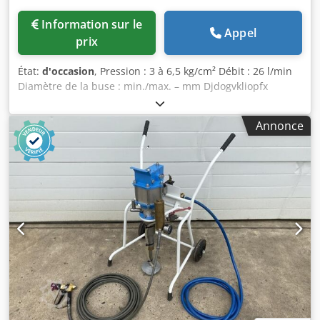
Information sur le
Appel
prix
État:
d'occasion
, Pression : 3 à 6,5 kg/cm² Débit : 26 l/min
Diamètre de la buse : min./max. – mm Djdogvkliopfx
Afqock Rapport : 73:1 Puissance nominale : 1,65 kW Poids
de la machine : environ 100 kg Encombrement : environ
Annonce
730 x 760 x 1200 mm Niveau sonore : 78 dB(A) - Conception
à faible niveau sonore - Pompe haute pression