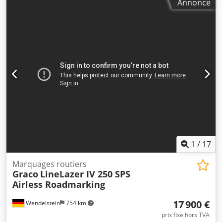
Annonce
d'essieux:
4x2
, nombre de sièges:
1
, Année de
construction:
2003
, heures de fonctionnement:
1 768 h
,
Équipement:
ordinateur de bord
, Machine de marquage
routier : + Euroliners + Trassar 201A + Année de
construction : 10/2003 + 1 768 heures de fonctionnement +
1 900 kg + Moteur diesel 3 cylindres, 36 ch + Transmission
hydrostatique Dedpfoyhd E Sjx Afqock + Direction articulée
+ Toit de protection + Avertisseur arrière + 2 réservoirs de
perles de 130 l chacun + 2 réservoirs de peinture +
support pour un troisième réservoir à droite + Pompe
airless + Compresseur + Tige de guidage et rampe de
pulvérisation à réglage hydraulique + Machine provenant
d’un parc communal Recevez tous les nouveaux véhicules
par email – inscrivez-vous à notre NEWSLETTER ! Sous
1
/
17
réserve d’erreurs et de vente préalable !
Marquages routiers
Graco
LineLazer IV 250 SPS
Airless Roadmarking
17 900 €
Wendelstein
754 km
prix fixe hors TVA