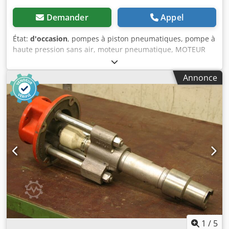
Demander
Appel
État:
d'occasion
, pompes à piston pneumatiques, pompe à
haute pression sans air, moteur pneumatique, MOTEUR
PNEUMATIQUE, pompe à peinture -Modèles avec :
technologie sans air (sans rouleau) -Fabricant de pompes à
Annonce
piston : Wagner -Type : Profi Roller -Débit maximal : 1,8
l/min -Pression maximale : 12 bars -Température maximale
du matériau : 35 °C -Quantité : 2 pompes disponibles -Prix
: par pièce -Dimensions : 270/145/H225 mm -Poids : 7,1 kg
Dcjdpfsd Dh Dcsx Afqok
1
/
5