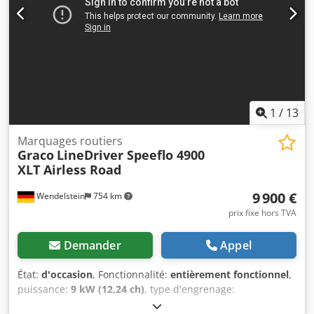
1
/
13
Marquages routiers
Graco
LineDriver Speeflo 4900
XLT Airless Road
9 900 €
Wendelstein
754 km
prix fixe hors TVA
Demander
Appel
État:
d'occasion
, Fonctionnalité:
entièrement fonctionnel
,
puissance:
9 kW (12,24 ch)
, type d'engrenage:
hydrostatique
, type de carburant:
essence
, couleur:
blanc
,