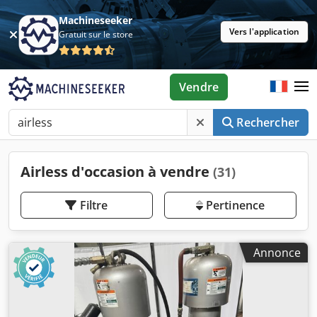
Machineseeker
Vers l'application
Gratuit sur le store
Vendre
Rechercher
Airless d'occasion à vendre
(31)
Filtre
Pertinence
Annonce