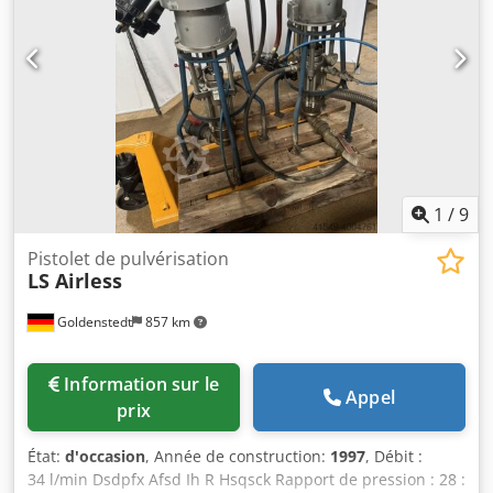
1
/
9
Pistolet de pulvérisation
LS Airless
Goldenstedt
857 km
Information sur le
Appel
prix
État:
d'occasion
, Année de construction:
1997
, Débit :
34 l/min Dsdpfx Afsd Ih R Hsqsck Rapport de pression : 28 :