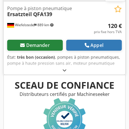
Pompe à piston pneumatique
Ersatzteil
QFA139
120 €
Wiefelstede
889 km
prix fixe hors TVA
Demander
Appel
État:
très bon (occasion)
, pompes à piston pneumatiques,
pompe à haute pression sans air, moteur pneumatique
AIR MOTOR - Pièce de rechange Dedpfx Afeb A Ivvjqeck -
Poids : 100 kg
SCEAU DE CONFIANCE
Distributeurs certifiés par Machineseeker