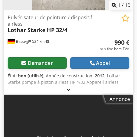
1
/
10
Pulvérisateur de peinture / dispositif
airless
Lothar Starke
HP 32/4
990 €
Bitburg
524 km
prix fixe hors TVA
Demander
Appel
État:
bon (utilisé)
, Année de construction:
2012
, Lothar
Starke pompe à piston airless HP 4/32 Appareil airless
Lothar Starke avec pistolet à peinture inclus Dcsdjy A
Tpqspfx Afqek Trépied Rapport : 32 / 1 Lot avec filtre
Annonce
Manomètre pour air comprimé Bon état Emplacement : en
stock à 54634 Bitburg - disponible immédiatement -