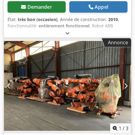
4262549323989) • Charge maximale du robot : 340 kg •
Demander
Appel
Numéro d’axe : 6 • Portée maximale : 2800 mm • Précision
de répétition : 0,3 mm • Contrôleur : IRC5 M2004 1 x Robot
État:
très bon (occasion)
, Année de construction:
2010
,
ABB Robotics IRB 7600-500/2.55 M2004, n° de robot 76-
Fonctionnalité:
entièrement fonctionnel
, Robot ABB
63750 (28 670 heures de fonctionnement) - uniquement la
Robotics IRB 7600 – uniquement la partie mécanique
partie mécanique (EAN 4262549323996) • Charge maximale
(différents modèles et versions – voir ci-dessous) 1 x Robot
Annonce
du robot : 500 kg • Numéro d’axe : 6 • Portée maximale :
ABB Robotics IRB 7600-325/3.1 M2004, n° de robot 76-
2550 mm • Précision de répétition : 0,3 mm • Contrôleur :
63643 – uniquement la partie mécanique (EAN
IRC5 M2004 Robot ABB Robotics IRB 7600-500/2.55 M2004,
4262549323934) Dcedezm Nd Aopfx Aftok • Charge
n° de robot 7600-103651 - uniquement la partie
maximale du robot : 325 kg • Nombre d'axes : 6 • Portée
mécanique (EAN 4262549324023) • Charge maximale du
maximale : 3100 mm • Précision de répétition : 0,3 mm •
robot : 400 kg • Nombre d’axes : 6 • Portée maximale : 2550
Contrôleur : IRC5 M2004 1 x Robot ABB Robotics IRB 7600-
mm • Répétabilité : 0,3 mm • Contrôleur : IRC5 M2004
500/2.55 M2004, n° de robot 76-63756 – uniquement la
Produit d’occasion – présentant des signes d’usure
partie mécanique (EAN 4262549323941) • Charge maximale
normaux. Pour plus de détails, les numéros d’article et les
du robot : 500 kg • Nombre d'axes : 6 • Portée maximale :
images sont disponibles sur demande. Garantie de mise
2550 mm • Précision de répétition : 0,3 mm • Contrôleur :
en service de deux semaines. Aucune autre garantie. De
IRC5 M2004 1 x Robot ABB Robotics IRB 7600-325/3.1
plus, des pièces de rechange sont constamment
M2004, n° de robot 76-63695 (20 960 heures de
disponibles en stock. Le prix indiqué est net et s’applique
fonctionnement) – uniquement la partie mécanique (EAN
par article. La TVA de 19 %, légalement obligatoire, sera
4262549323958) • Charge maximale du robot : 325 kg •
1
/
3
ajoutée au moment du paiement. Vous recevrez une
Numéro d'axe : 6 • Portée maximale : 3100 mm • Précision