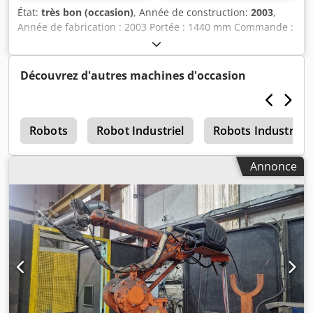
État:
très bon (occasion)
, Année de construction:
2003
,
Année de fabrication : 2003 Portée : 1440 mm Commande :
IRC4 M2000 Capacité de charge : 5 kg Dcedpfx Asyu
Iiboftok Deux tables de positionnement
Découvrez d'autres machines d'occasion
s
Robots
Robot Industriel
Robots Industriels
Annonce