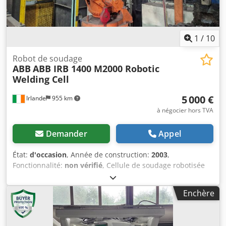
1
/
10
Robot de soudage
ABB
ABB IRB 1400 M2000 Robotic
Welding Cell
5 000 €
Irlande
955 km
à négocier hors TVA
Demander
Appel
État:
d'occasion
, Année de construction:
2003
,
Fonctionnalité:
non vérifié
, Cellule de soudage robotisée
ABB IRB 1400 M2000 – Convient pour pièces détachées ou
remise à neuf – Irlande Lieu : Irlande État : d’occasion
Enchère
Alimentation : 400 V, triphasé Cellule de soudage robotisée
ABB complète, comprenant un robot industriel ABB IRB
1400 M2000 à 6 axes, avec contrôleur, pupitre de