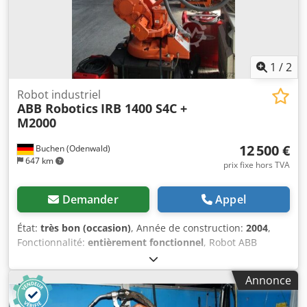
l'étranger sur demande – veuillez indiquer le pays, la
localité et le code postal. Frais de transport sur demande –
veuillez indiquer l'adresse de livraison.
1
/
2
Robot industriel
ABB Robotics
IRB 1400 S4C +
M2000
12 500 €
Buchen (Odenwald)
647 km
prix fixe hors TVA
Demander
Appel
État:
très bon (occasion)
, Année de construction:
2004
,
Fonctionnalité:
entièrement fonctionnel
, Robot ABB
Robotics IRB 1400 S4C + M2000 avec poste à souder
Fronius Transsynergic 4000 et nettoyeur TC 1000 Nombre
Annonce
d'axes : 6 Charge utile maximale : 5 kg Portée maximale :
1450 mm Année de fabrication : 2004 Contenu de la