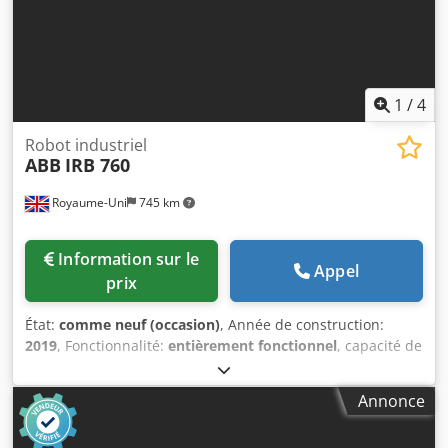
1
/
4
Robot industriel
ABB
IRB 760
Royaume-Uni
745 km
Information sur le
Appel
prix
État:
comme neuf (occasion)
, Année de construction:
2019
, Fonctionnalité:
entièrement fonctionnel
, capacité de
charge:
450 kg
, portée du bras:
3 200 mm
, plage de
pivotement:
360 °
, fabricant de contrôleurs:
ABB
, modèle
Annonce
de contrôleur:
IRC5
, largeur de l'armoire de commande:
1 000 mm
, hauteur de l'armoire de commande:
1 000 mm
,