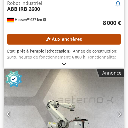
Robot industriel
ABB
IRB 2600
Hessen
637 km
8 000 €
Aux enchères
État:
prêt à l'emploi (d'occasion)
, Année de construction:
2019
, heures de fonctionnement:
6 000 h
, Fonctionnalité:
entièrement fonctionnel
, capacité de charge:
12 kg
,
portée du bras:
1 850 mm
, Pas de prix de réserve – vente
Annonce
garantie au plus offrant ! DÉTAILS TECHNIQUES Capacité
de charge : 12 kg Portée : 1 850 mm DÉTAILS SUR LA
MACHINE Dcodpfxeznh Tfo Aftok Heures de
fonctionnement : 6 000 heures Contenu de la livraison :
robot + unité de commande + armoire électrique +
manipulateur flexible et logiciel d’interface ProfiNet I/O.