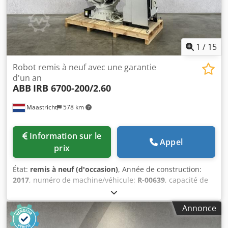
1
/
15
Robot remis à neuf avec une garantie
d'un an
ABB
IRB 6700-200/2.60
Maastricht
578 km
Information sur le
Appel
prix
État:
remis à neuf (d'occasion)
, Année de construction:
2017
, numéro de machine/véhicule:
R-00639
, capacité de
charge:
200 kg
, portée du bras:
2 600 mm
, fabricant de
contrôleurs:
IRC5
, fabricant de pupitres de commande:
Annonce
DSQC679
, ABB IRB 6700-200/2.60, fabriqué en juillet 2017.
Le robot est livré avec un contrôleur IRC5, comprenant un