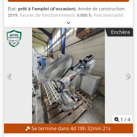
Chargement au chariot élévateur disponible. Inspection
État:
prêt à l'emploi (d'occasion)
, Année de construction:
possible sur rendez-vous. Dcsdpoymd E Nofx Aftok Prix
2019
, heures de fonctionnement:
6 000 h
, Fonctionnalité:
demandé : 5 000 € + TVA (ou offre la plus proche) Les
entièrement fonctionnel
, capacité de charge:
3 kg
, portée
demandes de renseignements sont les bienvenues pour le
du bras:
1 130 mm
, Pas de prix de réserve – vente garantie
système complet ou les composants individuels.
Enchère
au plus offrant ! Vente aux enchères de deux robots ABB
IRB 360 (Flexpicker), avec système de vision intégré !
CARACTÉRISTIQUES TECHNIQUES Capacité de charge : 3 kg
Diamètre de la zone de travail : 1 130 mm Précision de
répétition de position : 0,03 à 0,1 mm Précision de
répétition de trajectoire : 0,1 à 0,33 mm DÉTAILS DE LA
MACHINE Poids : 120 kg Tension d’alimentation : 200 à 600
V Fréquence du réseau : 60 Hz Consommation électrique à
charge maximale : 0,477 kW Capacité de charge pour un
cycle de préhension et de placement : 1 kg Température
ambiante : 0 à +45 °C Humidité relative : max. 95 % Niveau
sonore : < 70 dB(A) Émissions : protégé contre les
interférences électromagnétiques (CEM/EMI) Dsdpsznh T
Eofx Aftock Heures de fonctionnement : 6 000 h
1
/
4
Se termine dans
4
d
18
h
32
min
19
s