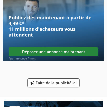
Machine De Construction
Publiez dès maintenant à partir de
Machine De Fabrication
4,49 €
*
11 millions d'acheteurs
vous
Machine De Finition
attendent
Machine De Menuiserie
Machine De Rassemblement
Déposer une annonce maintenant
Machine De Tour
*par annonce / mois
Machine De Tournage
Machines De Construction De Route
Faire de la publicité ici
Machines De Nettoyage
Machines De Superfinition
Machines De Taillage