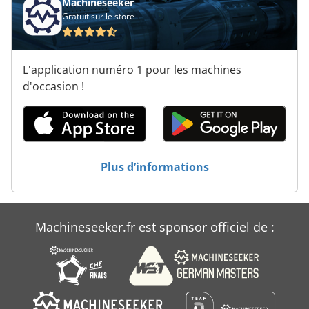
Machineseeker
Gratuit sur le store
Voiture
Véhicule De Travail
L'application numéro 1 pour les machines
Véhicules
d'occasion !
Véhicules De Sauvetage
Véhicules Tout Terrain
Plus d’informations
Électro-Hydrauliques
Machineseeker.fr est sponsor officiel de :