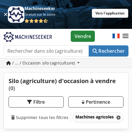
Machineseeker
Vers l'application
Gratuit sur le store
Vendre
Rechercher
/ ... / Occasion silo (agriculture)
Silo (agriculture) d'occasion à vendre
(0)
Filtre
Pertinence
Machines agricoles
Si
Supprimer tous les filtres