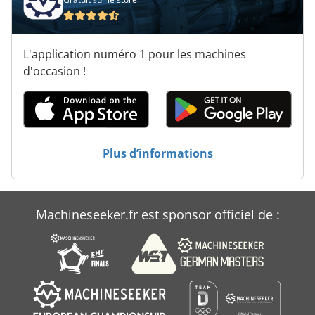
Silo De Stockage
Silo En Acier Inoxydable
L'application numéro 1 pour les machines
Silo À Grains
d'occasion !
Silos
Système De Silo
Plus d’informations
Système De Silo De Farine
Machineseeker.fr est sponsor officiel de :