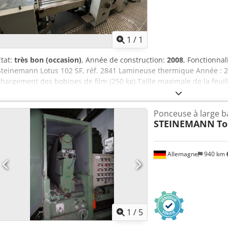
Demander plus
d'ima
1
/
1
État:
très bon (occasion)
, Année de construction:
2008
, Fonctionnal
Steinemann Lotus 102 SF, réf. 2841 Lamineuse thermique Année : 2
chargement des bobines de film (250 kg) Taille maximale de la feui
la feuille : 400 × 500 mm Grammage maximal : 800 g/m² Djdpezrtp
g/m² Largeur maximale du film : 1020 mm Épaisseur maximale du fi
Ponceuse à large 
du film : 10 microns Diamètre extérieur maximal de la bobine de 
STEINEMANN
To
intérieur : 3 ou 6 pouces Vitesse maximale : 80 m/min si la longue
> 1100 mm
Allemagne
940 km
1
/
5