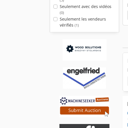
(5)
Seulement avec des vidéos
(0)
Steinemann Lotus 102 Sf
Machine À Laminer
Seulement les vendeurs
vérifiés
(1)