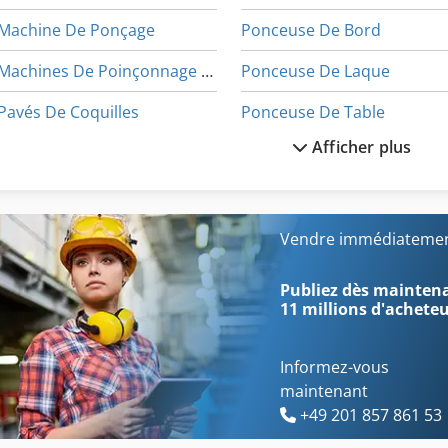
Machine De Ponçage
Ponceuse De Bord
Machines De Poinçonnage Automatiques
Ponceuse De Laque
Pavés De Coquilles
Ponceuse De Table
Afficher plus
Pavés De Sol
Ponceuse Large Bande
Peigne De Pansement Et Épaisseur Raboteuse
Pelle Sur Pneus
Ponceuse Longue Bande
Vendre immédiatemen
Poinçonnage Et Découpe
Ponceuse À Bande
Publiez dès maintenan
11 millions d'achete
Informez-vous
maintenant
+49 201 857 861 53