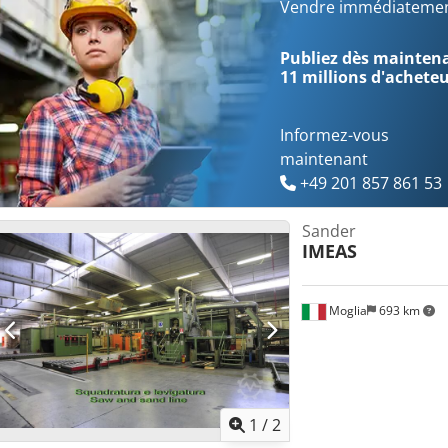
caoutchouté 1 pc unité combinée avec patin de ponçage rigide - ro
Vendre immédiatemen
D 2 x 160 mm Encombrement env. 1600 x 1500 x 1800 mm Poids env
Gerolzhofen, franc départ, non emballé Remise dans l’état où vu, sa
Publiez dès maintenan
11 millions d'achete
Informez-vous
maintenant
+49 201 857 861 53
Sander
IMEAS
Moglia
693 km
1
/
2