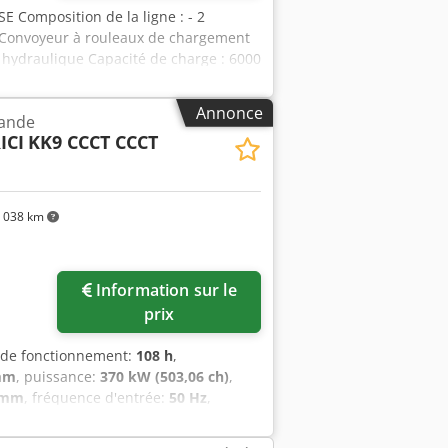
E Composition de la ligne : - 2
 Convoyeur à rouleaux de chargement
e hydraulique Capacité de charge : 6000
eaux - Convoyeur à rouleaux de
ux Imeas 2100 - 2 rouleaux de ponçage
Annonce
bande
e rouleaux d’entraînement : 9 kW -
ICI
KK9 CCCT CCCT
ale de ponçage : 3 mm - Épaisseur
papier abrasif - Convoyeur à rouleaux
e des panneaux poncés - Groupe de
ts Capacité de charge : 6000 kg
 038 km
ts Djdpfx Adjwzlnpeqokr Dimensions :
Information sur le
prix
 de fonctionnement:
108 h
,
mm
, puissance:
370 kW (503,06 ch)
,
 mm
, fréquence d'entrée:
50 Hz
,
ence d'espace longueur:
7 660 mm
,
 en état quasi neuf avec seulement