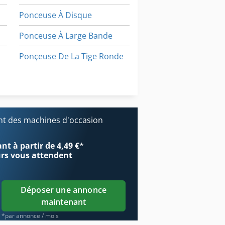
Ponceuse À Disque
Ponceuse À Large Bande
Ponçeuse De La Tige Ronde
Poutre De Levage
Ponceuse Large Bande 920 Mm
Traverser La Ponceuse
t des machines d'occasion
t à partir de 4,49 €
*
urs
vous attendent
Déposer une annonce
maintenant
*par annonce / mois