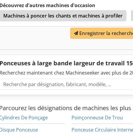
environ 100 heures de fonctionnement. Elle est entièrement opérat
Découvrez d'autres machines d'occasion
problème. Caractéristiques techniques * Type de machine : Ligne 
Machines à poncer les chants et machines à profiler
Dkjdpfx Asyt H Dnodqer * Largeur de travail : 1650 mm * Système 
avec régulation de vitesse variable * Épaisseur de travail : de 3 à 1
rouleaux abrasifs en acier * 1 unité pad de finition * Système de ne
Enregistrer la recherch
Section supérieure : * 3 unités rouleaux abrasifs en acier * 1 unité
avec soufflerie et brosses Puissance des unités : * De 18,75 kW jusq
commande : * Contrôle PLC avec interface à écran tactile Sécurité : 
d’urgence
Ponceuses à large bande largeur de travail 
Recherchez maintenant chez Machineseeker avec plus de 20
Parcourez les désignations de machines les plus 
Cylindres De Ponçage
Poinçonneuse De Trou
Disque Ponceuse
Ponceuse Circulaire Intern