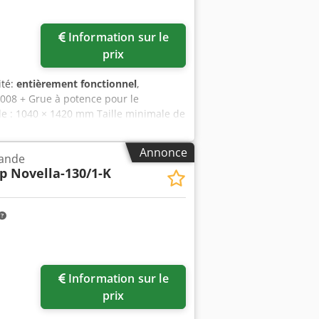
Information sur le
ges
prix
ité:
entièrement fonctionnel
,
008 + Grue à potence pour le
lle : 1040 × 1420 mm Taille minimale de
tofx Adqskr Grammage minimal : 100
lm : 50 microns Épaisseur minimale
Annonce
bande
film : 400 mm Diamètre du mandrin
p Novella-130/1-K
ur < 1100 mm 100 m/min si la longueur
Information sur le
prix