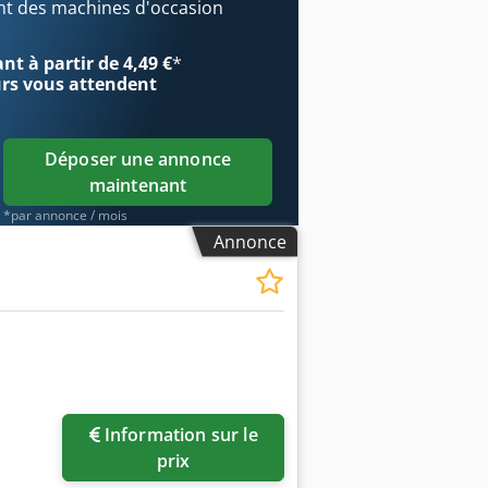
uleau caoutchouté Raccord d’aspiration
t des machines d'occasion
. 1200 kg Emplacement : 97447
ns garantie ni responsabilité
t à partir de 4,49 €
*
urs
vous attendent
Déposer une annonce
maintenant
*par annonce / mois
Annonce
Demander plus
Information sur le
d'images
prix