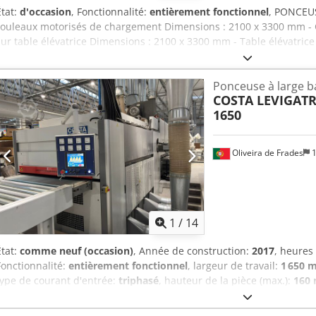
État:
d'occasion
, Fonctionnalité:
entièrement fonctionnel
, PONCEUS
rouleaux motorisés de chargement Dimensions : 2100 x 3300 mm -
sur table élévatrice Dimensions : 2100 x 3300 mm - Table élévatric
kg Dimensions : 2100 x 3300 mm - Chargeur à ventouses pour pann
chargement avec rouleaux d’entraînement - Ponceuse pour pannea
Ponceuse à large 
décalés - Puissance rouleaux de ponçage : 90 kW + 90 kW - Puissanc
COSTA LEVIGATR
Puissance unité de réglage de l’épaisseur : 3 kW - Épaisseur minim
1650
maximale de ponçage : 60 mm - Unité de tension et de centrage du 
de sortie Largeur : 2100 mm – Longueur : 4000 mm Pour le contrôl
rouleaux extracteurs - Table élévatrice pour la formation des paque
Oliveira de Frades
1
Dimensions : 2100 x 3300 mm - Chaîne de déchargement des paque
3000 x 6000 mm
1
/
14
État:
comme neuf (occasion)
, Année de construction:
2017
, heures
Fonctionnalité:
entièrement fonctionnel
, largeur de travail:
1 650 
type de courant d'entrée:
triphasé
, hauteur de la pièce (max.):
160
tension d'entrée:
400 V
, largeur de la pièce (max.):
1 650 mm
, exig
COSTA LEVIGATRICI 1650 CALIBREUSE / PONCEUSE Cette machine est