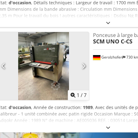
État:
d'occasion
, Détails techniques : Largeur de travail : 1700 mm É
mm Dimensions de la bande abrasive : Circulation mm Dimensions de 
2,35 m Pour le travail du bois ! autres caractéristiques : Dsdsu Ng
de la bande - réglage de la hauteur par volant - interrupteur d'A
de ponçage - Tendeur de bande - Convoyeurs à rouleaux (entrée et s
Ponceuse à large 
avec 6 rouleaux chacun) entraînés par moteur - commande par ta
SCM
UNO C-CS
pièce min./max. : 4,0/150mm - Largeur de la bande abrasive 1300 m
bande abrasive longueurxlargeur : 1700/1350 mm Vendu tel quel, la
Gerolzhofen
730 k
1
/
7
État:
d'occasion
, Année de construction:
1989
, Avec des unités de 
calibreur - 1 unité combinée avec patin rigide Occasion Marque :
Adqokr Année : 1989 N° de machine : AE005036 REF. : 030514 Larg
de passage : env. 3-160 mm Nombre d’unités : 2 pcs, 1x15 kW Unités
bande (L x l) : 1525 x 930 mm 2 vitesses d’avance : 4,5 / 9,0 m/min 1