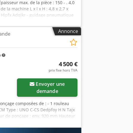
paisseur max. de la pièce : 150 - . 4,0
la machine L x l x H : 4,8 x 2,7 x
 R Hjpfx Adqjkr - guidage pneumatique
RRÊT D'URGENCE - Réglage des rouleaux
ortie chacun L : 2800 x l : 1700 mm
Annonce
bande
bleau de commande - Épaisseur de
m (rotation de la bande) - Support de
 machine n'est pas raccordée ! *
m
4 500 €
prix fixe hors TVA
Envoyer une
demande
ponçage composées de : - 1 rouleau
 SCM Type : UNO C-CS Dedpfoy H N Tajx
eur de ponçage : env. 920 mm Hauteur
 par le haut : 2 pcs Dimensions de la
 pc rouleau calibreur - cannelé /