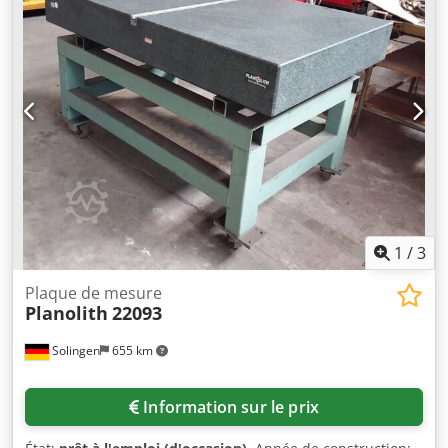
de la colonne : 35 mm Accessoires : Base en pierre
naturelle, base en pierre dure, classe de précision
DIN876/000 Palpeur de mesure : HELIUS Messtechnik,
affichage numérique (1 axe)
1
/
3
Plaque de mesure
Planolith
22093
Solingen
655 km
Information sur le prix