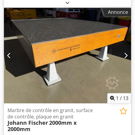
rainure en T sur toute la longueur : 12 mm Hauteur de la
table : 960 mm Dedpfxszibr Rs Ai Teck
Annonce
1
/
13
Marbre de contrôle en granit, surface
de contrôle, plaque en granit
Johann Fischer
2000mm x
2000mm