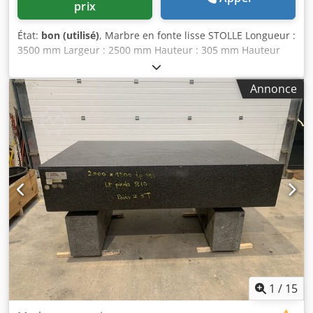
prix
État:
bon (utilisé)
, Marbre en fonte lisse STOLLE Longueur :
3500 mm Largeur : 2500 mm Hauteur : 305 mm Hauteur
sur pieds : 900 mm Fourni avec 12 pieds de nivellement
Poids : 6,3 T Dsdpfxozmw Hrs Ai Tock
Annonce
1
/
15