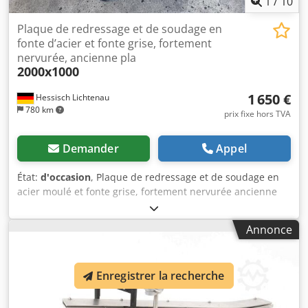
1
/
10
Plaque de redressage et de soudage en
fonte d’acier et fonte grise, fortement
nervurée, ancienne pla
2000x1000
1 650 €
Hessisch Lichtenau
780 km
prix fixe hors TVA
Demander
Appel
État:
d'occasion
, Plaque de redressage et de soudage en
acier moulé et fonte grise, fortement nervurée ancienne
plaque de traçage et de mesure plaque de redressage
lourde longueur 2000 mm largeur 1000 mm Dsdeu
Annonce
Inwfepfx Ai Tsck épaisseur 160 mm hauteur de travail 850
mm eur épaisseur de plaque env. 35 mm d’un bout à
l’autre - 3 pieds réglables en hauteur poids avec pieds 680
Enregistrer la recherche
kg bon état