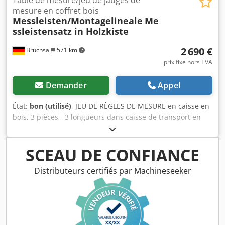
Table de mesure/jeu de jauges de
mesure en coffret bois
Messleisten/Montagelineale
Me
ssleistensatz in Holzkiste
2 690 €
Bruchsal
571 km
prix fixe hors TVA
Demander
Appel
État:
bon (utilisé)
, JEU DE RÈGLES DE MESURE en caisse en
bois, 3 pièces - 3 longueurs dans caisse de transport en
bois Dsdpfx Aozazplsi Tjck DIN 875 - Qualité 1 - 2
longueurs de 1600 mm - 1 longueur de 2700 mm - Poids
total env. 170 kg Sous réserve d’erreurs et de fautes de
SCEAU DE CONFIANCE
saisie.
Distributeurs certifiés par Machineseeker