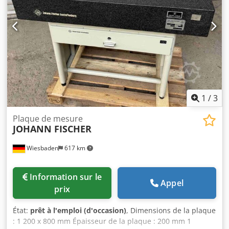
1
/
3
Plaque de mesure
JOHANN FISCHER
Wiesbaden
617 km
Information sur le
Appel
prix
État:
prêt à l'emploi (d'occasion)
, Dimensions de la plaque
: 1 200 x 800 mm Épaisseur de la plaque : 200 mm 1