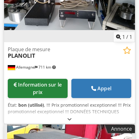
1
/
1
Plaque de mesure
PLANOLIT
Allemagne
711 km
Information sur le
Appel
prix
État:
bon (utilisé)
, !!! Prix promotionnel exceptionnel !!! Prix
promotionnel exceptionnel !!! DONNÉES TECHNIQUES
Dimensions de la base : 260 x 140 mm Surface de la table
de mesure : 200 x 140 mm Précision de la surface de
Annonce
mesure : 0,002 mm, hauteur de mesure : environ 200 mm
Djdpfx Aiod Hrk Tj Tjck Portée : environ 120 mm, diamètre