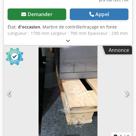
prix fixe hors TVA
Demander
Appel
État:
d'occasion
, Marbre de contrôle/traçage en fonte
Longueur : 1700 mm Largeur : 700 mm Epaisseur : 230 mm
Hauteur sur pieds : 940 mm Poids : 0,8 T Dcodpfxezqzy Ds
Ai Tok
Annonce