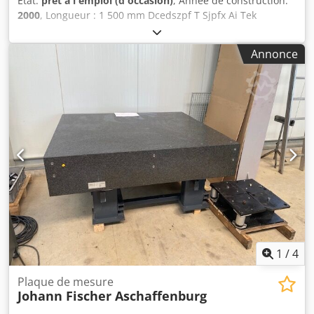
État:
prêt à l'emploi (d'occasion)
, Année de construction:
2000
, Longueur : 1 500 mm Dcedszpf T Sjpfx Ai Tek
Largeur : 1 000 mm Plaque de référence en granit Mitutoyo
/ Planolith, dimensions : 1 500 x 1 000 x 200 mm, conforme
Annonce
à la norme DIN avec socle mobile
1
/
4
Plaque de mesure
Johann Fischer Aschaffenburg