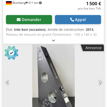
1 500 €
Blumberg
511 km
prix fixe hors TVA
Demander
Appel
État:
très bon (occasion)
, Année de construction:
2013
,
Plateau de mesure en granit Dimensions : 150 x 140 x 32
cm, poids : 2700 kg Djdozmidcopfx Ai Tock Châssis de
support 4 amortisseurs hydrauliques Dernière calibration :
Annonce
2023