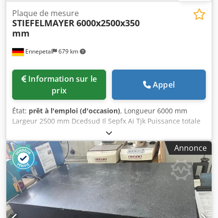
Plaque de mesure
STIEFELMAYER
6000x2500x350
mm
Ennepetal
679 km
Information sur le
Appel
prix
État:
prêt à l'emploi (d'occasion)
, Longueur 6000 mm
Largeur 2500 mm Dcedsud Il Sepfx Ai Tjk Puissance totale
requise / kW Sans PC ni logiciel LxlxH : 6000x2500x350 mm
sans plaque à vide Exécution selon DIN876/II
Annonce