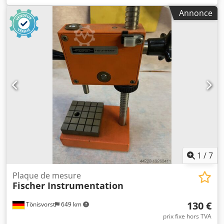
Puissance totale requise kW Poids 6 t Espace nécessaire
Annonce
env. m plaque de mesure comme neuve, avec points
d'alignement intégrés, 3 x rainures longitudinales en T,
1
/
7
Plaque de mesure
Fischer Instrumentation
130 €
Tönisvorst
649 km
prix fixe hors TVA