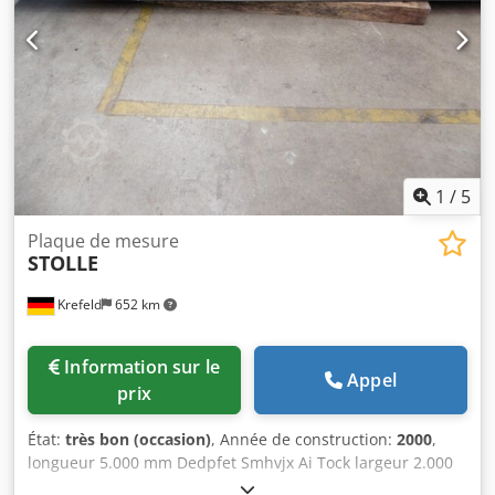
1
/
5
Plaque de mesure
STOLLE
Krefeld
652 km
Information sur le
Appel
prix
État:
très bon (occasion)
, Année de construction:
2000
,
longueur 5.000 mm Dedpfet Smhvjx Ai Tock largeur 2.000
mm épaisseur 210 mm Matériau acier moulé Commande