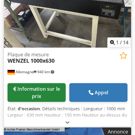
1
/
14
Plaque de mesure
WENZEL
1000x630
Allemagne
940 km
Information sur le
Appel
prix
État:
d'occasion
, Détails techniques : Longueur : 1000 mm
Largeur : 630 mm Hauteur : 150 mm Hauteur au-dessus du
sol : 890 mm Poids de la machine env. : 250 kg Djdpjzb Ux
Ajfx Ai Tjck Encombrement env. : 2,5 m x 2,2 m Plaque de
Annonce
granit 1000 x 630 Wenzel avec petits éclats sur les bords –