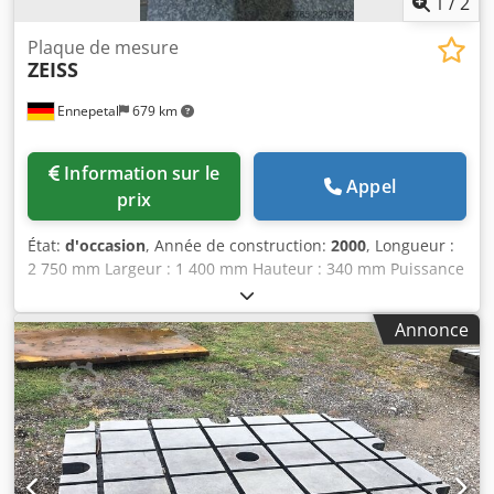
1
/
2
Plaque de mesure
ZEISS
Ennepetal
679 km
Information sur le
Appel
prix
État:
d'occasion
, Année de construction:
2000
, Longueur :
2 750 mm Largeur : 1 400 mm Hauteur : 340 mm Puissance
totale requise : 0 kW Dcsdpfx Aioznnd Re Tok Poids de la
machine : environ 3 t Encombrement : environ 2 750 x
Annonce
1 400 x 340 mm Table en marbre servant de plateau de
mesure. Châssis d’une machine de mesure Zeiss.
Dimensions : 2 750 x 1 400 x 340 mm.