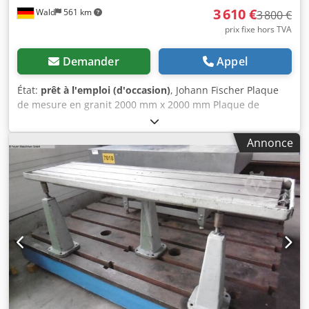
3 610 €
Wald
561 km
3 800 €
prix fixe hors TVA
Demander
Appel
État:
prêt à l'emploi (d'occasion)
, Johann Fischer Plaque
de mesure en granit 2000 mm x 2000 mm Plaque de
mesure Plaque en granit Granit Dimensions : 2000 mm x
2000 mm x 300 mm (L x l x H) Hauteur avec pieds : env. 860
Annonce
mm Dcodpfx Aioy Iapue Tek Poids net : env. 3500 kg
Précision : DIN 876/1 Classe : 1 Planéité : écart réel 0,0155 ;
tol. admise 0,030 Température de référence : +20 °C Vous
pouvez volontiers venir voir la plaque sur place. Nous
pouvons organiser une expédition à prix avantageux pour
vous ! Vous recevrez une facture en bonne et due forme.
Pour les clients étrangers, une facture hors taxes peut
également être établie, sous réserve de fournir un numéro
de TVA intracommunautaire valide. Vente sous réserve de
disponibilité. Visitez notre boutique et consultez aussi nos
autres offres. Les noms d'entreprises et marques
mentionnés appartiennent à leurs détenteurs respectifs et