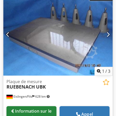
voir photos ! Une plaque de mesure en granit WENZEL de
dimensions 1000 x 630 mm (épaisseur généralement 150
mm) est un moyen de contrôle de haute précision en
pierre naturelle dure. Le fabricant WENZEL Metrology est
mondialement reconnu pour ses plaques de roche dure
foncée extrêmement stables, qui servent de surface de
référence sans contrainte dans la salle de métrologie.
1
/
3
Plaque de mesure
RUEBENACH
UBK
Eislingen/Fils
628 km
Information sur le
Appel