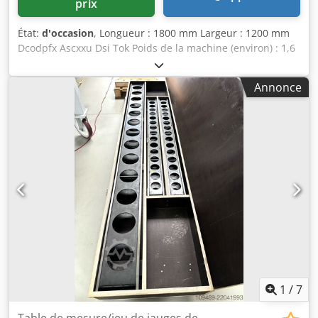
prix
État:
d'occasion
, Longueur : 1800 mm Largeur : 1200 mm
Dcodpfx Ascxxu Dsi Tok Poids de la machine (environ) : 1,6
t Encombrement (environ) : 1,8 x 1,2 x 0,4 m - Plaque de
mesure avec 5 pieds spéciaux - Bon état
Annonce
1
/
7