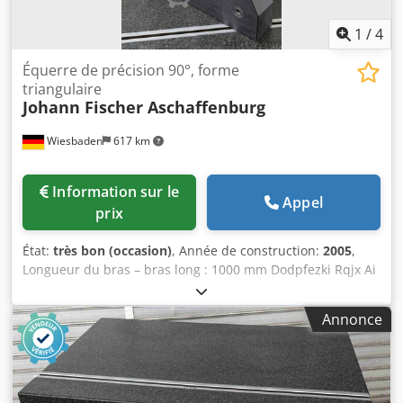
1
/
4
Équerre de précision 90°, forme
triangulaire
Johann Fischer Aschaffenburg
Wiesbaden
617 km
Information sur le
Appel
prix
État:
très bon (occasion)
, Année de construction:
2005
,
Longueur du bras – bras long : 1000 mm Dodpfezki Rqjx Ai
Tsck Longueur du bras – bras court : 660 mm Largeur du
bras : 120 mm Précision, précision sur les 4 côtés : 0,001
Annonce
mm Poids approximatif : 135 kg