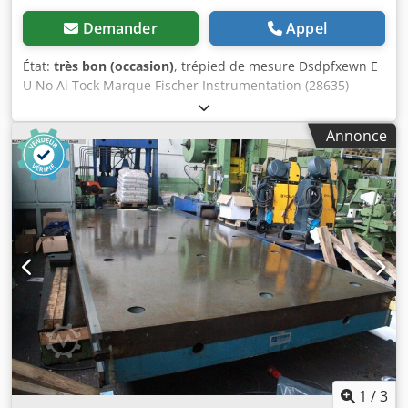
Demander
Appel
État:
très bon (occasion)
, trépied de mesure Dsdpfxewn E
U No Ai Tock Marque Fischer Instrumentation (28635)
Table de mesure 80 x 80 mm Dimensions d'installation 110
mm
Annonce
1
/
3